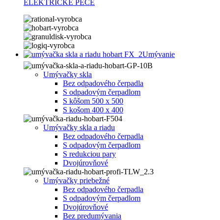
ELEKTRICKÉ PECE
Umývanie
Umývačky skla
Bez odpadového čerpadla
S odpadovým čerpadlom
S kôšom 500 x 500
S košom 400 x 400
Umývačky skla a riadu
Bez odpadového čerpadla
S odpadovým čerpadlom
S redukciou pary
Dvojúrovňové
Umývačky priebežné
Bez odpadového čerpadla
S odpadovým čerpadlom
Dvojúrovňové
Bez predumývania