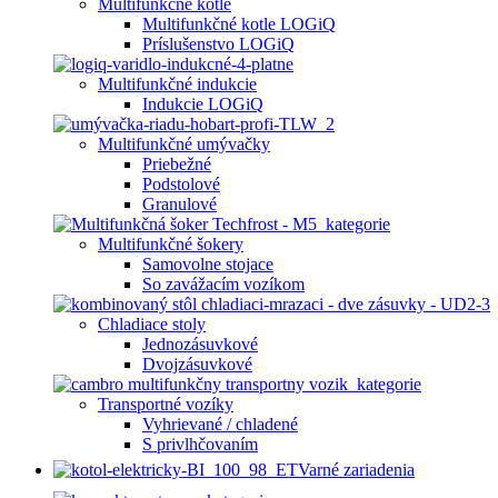
Multifunkčné kotle
Multifunkčné kotle LOGiQ
Príslušenstvo LOGiQ
Multifunkčné indukcie
Indukcie LOGiQ
Multifunkčné umývačky
Priebežné
Podstolové
Granulové
Multifunkčné šokery
Samovolne stojace
So zavážacím vozíkom
Chladiace stoly
Jednozásuvkové
Dvojzásuvkové
Transportné vozíky
Vyhrievané / chladené
S privlhčovaním
Varné zariadenia