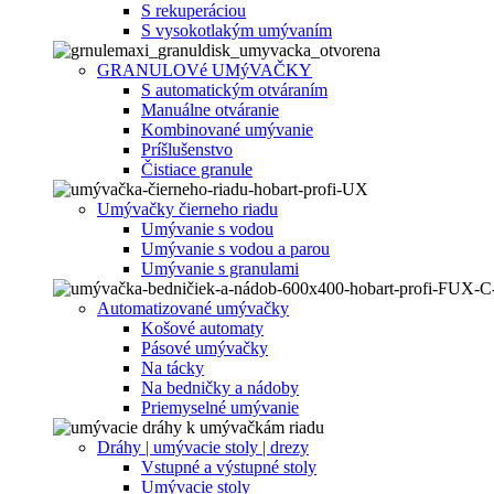
S rekuperáciou
S vysokotlakým umývaním
GRANULOVé UMýVAČKY
S automatickým otváraním
Manuálne otváranie
Kombinované umývanie
Príšlušenstvo
Čistiace granule
Umývačky čierneho riadu
Umývanie s vodou
Umývanie s vodou a parou
Umývanie s granulami
Automatizované umývačky
Košové automaty
Pásové umývačky
Na tácky
Na bedničky a nádoby
Priemyselné umývanie
Dráhy | umývacie stoly | drezy
Vstupné a výstupné stoly
Umývacie stoly