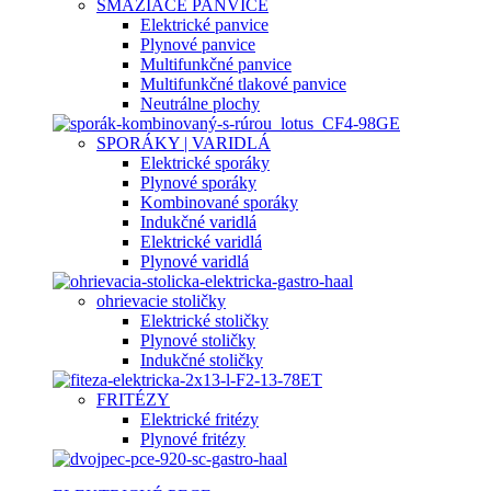
SMAŽIACE PANVICE
Elektrické panvice
Plynové panvice
Multifunkčné panvice
Multifunkčné tlakové panvice
Neutrálne plochy
SPORÁKY | VARIDLÁ
Elektrické sporáky
Plynové sporáky
Kombinované sporáky
Indukčné varidlá
Elektrické varidlá
Plynové varidlá
ohrievacie stoličky
Elektrické stoličky
Plynové stoličky
Indukčné stoličky
FRITÉZY
Elektrické fritézy
Plynové fritézy