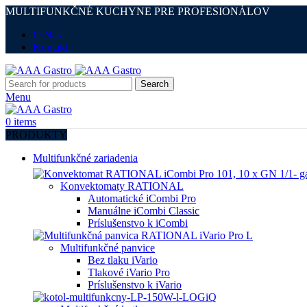
MULTIFUNKČNÉ KUCHYNE PRE PROFESIONÁLOV
O Nás
Kontakt
Search
Menu
0
items
PRODUKTY
Multifunkčné zariadenia
Konvektomaty RATIONAL
Automatické iCombi Pro
Manuálne iCombi Classic
Príslušenstvo k iCombi
Multifunkčné panvice
Bez tlaku iVario
Tlakové iVario Pro
Príslušenstvo k iVario