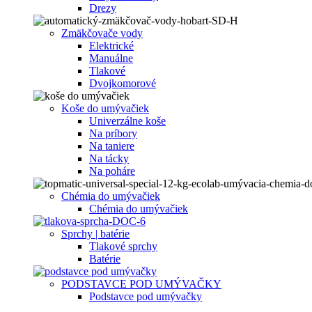
Drezy
Zmäkčovače vody
Elektrické
Manuálne
Tlakové
Dvojkomorové
Koše do umývačiek
Univerzálne koše
Na príbory
Na taniere
Na tácky
Na poháre
Chémia do umývačiek
Chémia do umývačiek
Sprchy | batérie
Tlakové sprchy
Batérie
PODSTAVCE POD UMÝVAČKY
Podstavce pod umývačky