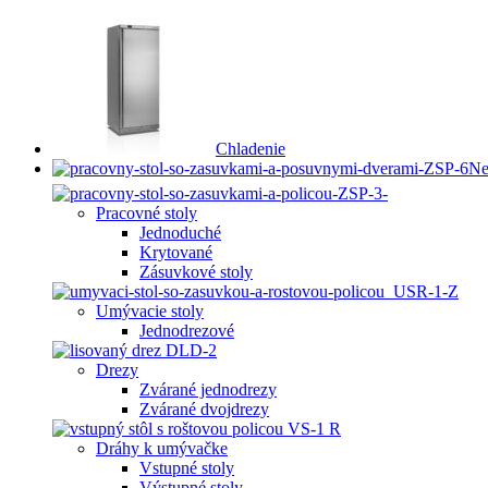
Chladenie
Ne
Pracovné stoly
Jednoduché
Krytované
Zásuvkové stoly
Umývacie stoly
Jednodrezové
Drezy
Zvárané jednodrezy
Zvárané dvojdrezy
Dráhy k umývačke
Vstupné stoly
Výstupné stoly