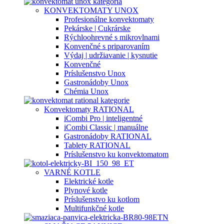
KONVEKTOMATY UNOX
Profesionálne konvektomaty
Pekárske | Cukrárske
Rýchloohrevné s mikrovlnami
Konvenčné s priparovaním
Výdaj | udržiavanie | kysnutie
Konvenčné
Príslušenstvo Unox
Gastronádoby Unox
Chémia Unox
Konvektomaty RATIONAL
iCombi Pro | inteligentné
iCombi Classic | manuálne
Gastronádoby RATIONAL
Tablety RATIONAL
Príslušenstvo ku konvektomatom
VARNÉ KOTLE
Elektrické kotle
Plynové kotle
Príslušenstvo ku kotlom
Multifunkčné kotle