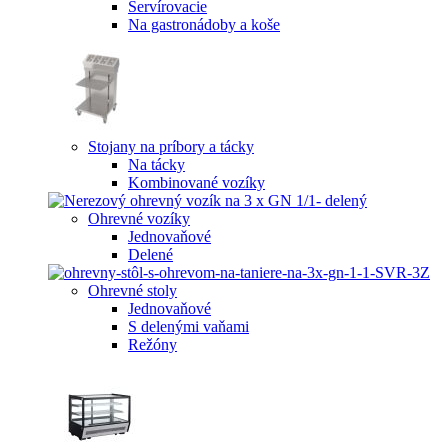
Servírovacie
Na gastronádoby a koše
Stojany na príbory a tácky
Na tácky
Kombinované vozíky
Ohrevné vozíky
Jednovaňové
Delené
Ohrevné stoly
Jednovaňové
S delenými vaňami
Režóny