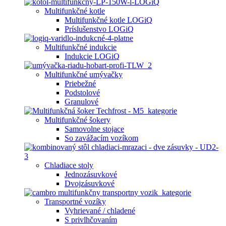
Multifunkčné kotle
Multifunkčné kotle LOGiQ
Príslušenstvo LOGiQ
Multifunkčné indukcie
Indukcie LOGiQ
Multifunkčné umývačky
Priebežné
Podstolové
Granulové
Multifunkčné šokery
Samovolne stojace
So zavážacím vozíkom
Chladiace stoly
Jednozásuvkové
Dvojzásuvkové
Transportné vozíky
Vyhrievané / chladené
S privlhčovaním