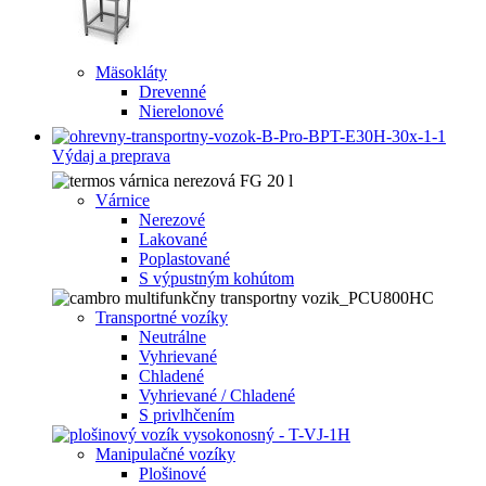
Mäsokláty
Drevenné
Nierelonové
Výdaj a preprava
Várnice
Nerezové
Lakované
Poplastované
S výpustným kohútom
Transportné vozíky
Neutrálne
Vyhrievané
Chladené
Vyhrievané / Chladené
S privlhčením
Manipulačné vozíky
Plošinové