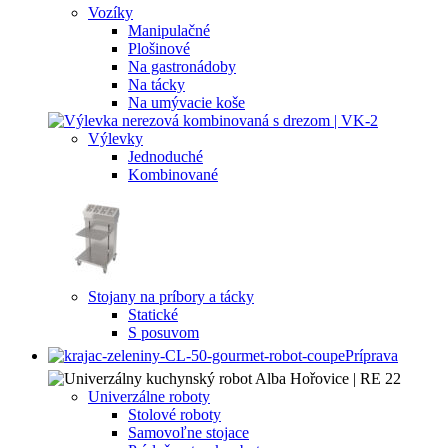
Vozíky
Manipulačné
Plošinové
Na gastronádoby
Na tácky
Na umývacie koše
Výlevky
Jednoduché
Kombinované
Stojany na príbory a tácky
Statické
S posuvom
Príprava
Univerzálne roboty
Stolové roboty
Samovoľne stojace