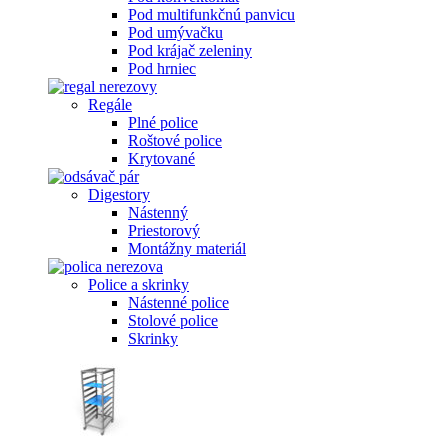
Pod multifunkčnú panvicu
Pod umývačku
Pod krájač zeleniny
Pod hrniec
Regále
Plné police
Roštové police
Krytované
Digestory
Nástenný
Priestorový
Montážny materiál
Police a skrinky
Nástenné police
Stolové police
Skrinky