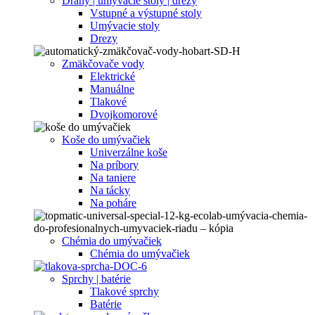
Dráhy | umývacie stoly | drezy
Vstupné a výstupné stoly
Umývacie stoly
Drezy
Zmäkčovače vody
Elektrické
Manuálne
Tlakové
Dvojkomorové
Koše do umývačiek
Univerzálne koše
Na príbory
Na taniere
Na tácky
Na poháre
Chémia do umývačiek
Chémia do umývačiek
Sprchy | batérie
Tlakové sprchy
Batérie