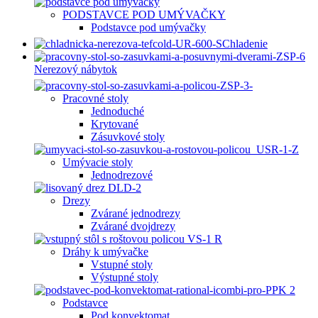
PODSTAVCE POD UMÝVAČKY
Podstavce pod umývačky
Chladenie
Nerezový nábytok
Pracovné stoly
Jednoduché
Krytované
Zásuvkové stoly
Umývacie stoly
Jednodrezové
Drezy
Zvárané jednodrezy
Zvárané dvojdrezy
Dráhy k umývačke
Vstupné stoly
Výstupné stoly
Podstavce
Pod konvektomat