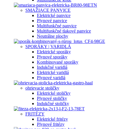
SMAŽIACE PANVICE
Elektrické panvice
Plynové panvice
Multifunkčné panvice
Multifunkčné tlakové panvice
Neutrálne plochy
SPORÁKY | VARIDLÁ
Elektrické sporáky
Plynové sporáky
Kombinované sporáky
Indukčné varidlá
Elektrické varidlá
Plynové varidlá
ohrievacie stoličky
Elektrické stoličky
Plynové stoličky
Indukčné stoličky
FRITÉZY
Elektrické fritézy
Plynové fritézy