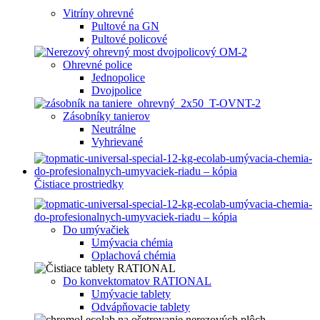
Vitríny ohrevné
Pultové na GN
Pultové policové
Ohrevné police
Jednopolice
Dvojpolice
Zásobníky tanierov
Neutrálne
Vyhrievané
Čistiace prostriedky
Do umývačiek
Umývacia chémia
Oplachová chémia
Do konvektomatov RATIONAL
Umývacie tablety
Odvápňovacie tablety