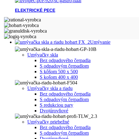
ELEKTRICKÉ PECE
Umývanie
Umývačky skla
Bez odpadového čerpadla
S odpadovým čerpadlom
S kôšom 500 x 500
S košom 400 x 400
Umývačky skla a riadu
Bez odpadového čerpadla
S odpadovým čerpadlom
S redukciou pary
Dvojúrovňové
Umývačky priebežné
Bez odpadového čerpadla
S odpadovým čerpadlom
Dvojúrovňové