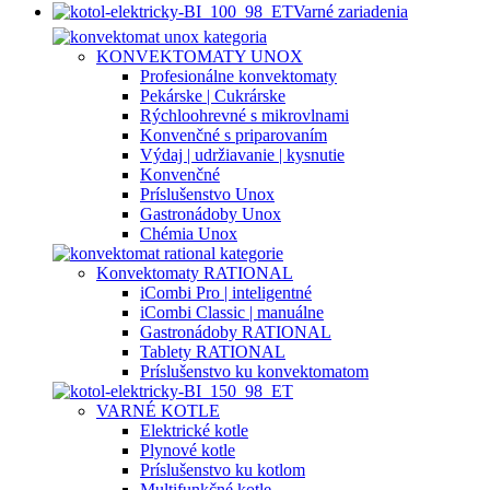
Varné zariadenia
KONVEKTOMATY UNOX
Profesionálne konvektomaty
Pekárske | Cukrárske
Rýchloohrevné s mikrovlnami
Konvenčné s priparovaním
Výdaj | udržiavanie | kysnutie
Konvenčné
Príslušenstvo Unox
Gastronádoby Unox
Chémia Unox
Konvektomaty RATIONAL
iCombi Pro | inteligentné
iCombi Classic | manuálne
Gastronádoby RATIONAL
Tablety RATIONAL
Príslušenstvo ku konvektomatom
VARNÉ KOTLE
Elektrické kotle
Plynové kotle
Príslušenstvo ku kotlom
Multifunkčné kotle