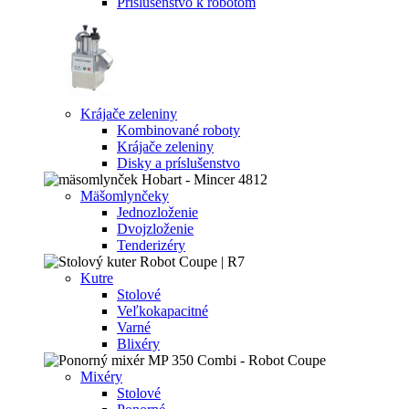
Príslušenstvo k robotom
Krájače zeleniny
Kombinované roboty
Krájače zeleniny
Disky a príslušenstvo
Mäšomlynčeky
Jednozloženie
Dvojzloženie
Tenderizéry
Kutre
Stolové
Veľkokapacitné
Varné
Blixéry
Mixéry
Stolové