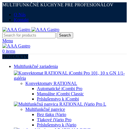
MULTIFUNKČNÉ KUCHYNE PRE PROFESIONÁLOV
O Nás
Kontakt
Search
Menu
0
items
PRODUKTY
Multifunkčné zariadenia
Konvektomaty RATIONAL
Automatické iCombi Pro
Manuálne iCombi Classic
Príslušenstvo k iCombi
Multifunkčné panvice
Bez tlaku iVario
Tlakové iVario Pro
Príslušenstvo k iVario