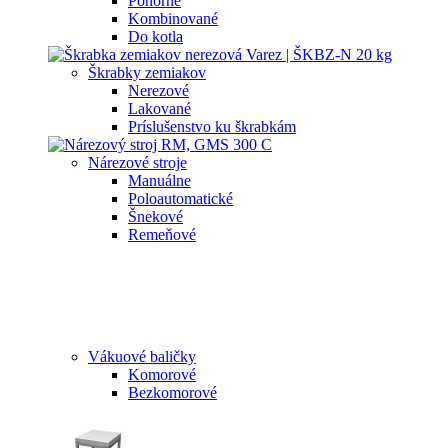
Ponorné
Kombinované
Do kotla
Škrabky zemiakov
Nerezové
Lakované
Príslušenstvo ku škrabkám
Nárezové stroje
Manuálne
Poloautomatické
Šnekové
Remeňové
Vákuové baličky
Komorové
Bezkomorové