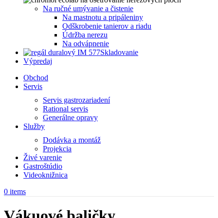
Na ručné umývanie a čistenie
Na mastnotu a pripáleniny
Odškrobenie tanierov a riadu
Údržba nerezu
Na odvápnenie
Skladovanie
Výpredaj
Obchod
Servis
Servis gastrozariadení
Rational servis
Generálne opravy
Služby
Dodávka a montáž
Projekcia
Živé varenie
Gastroštúdio
Videoknižnica
0
items
Vákuové baličky