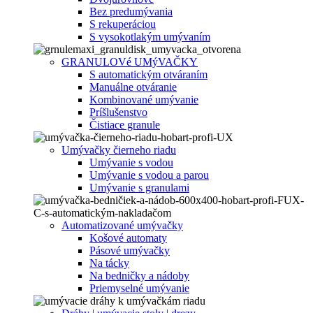
Bez predumývania
S rekuperáciou
S vysokotlakým umývaním
GRANULOVé UMýVAČKY
S automatickým otváraním
Manuálne otváranie
Kombinované umývanie
Príšlušenstvo
Čistiace granule
Umývačky čierneho riadu
Umývanie s vodou
Umývanie s vodou a parou
Umývanie s granulami
Automatizované umývačky
Košové automaty
Pásové umývačky
Na tácky
Na bedničky a nádoby
Priemyselné umývanie