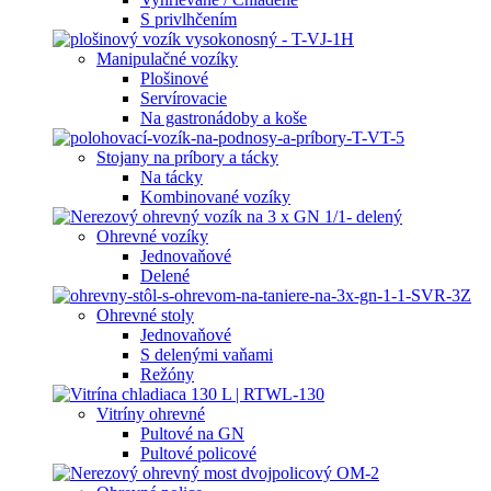
S privlhčením
Manipulačné vozíky
Plošinové
Servírovacie
Na gastronádoby a koše
Stojany na príbory a tácky
Na tácky
Kombinované vozíky
Ohrevné vozíky
Jednovaňové
Delené
Ohrevné stoly
Jednovaňové
S delenými vaňami
Režóny
Vitríny ohrevné
Pultové na GN
Pultové policové