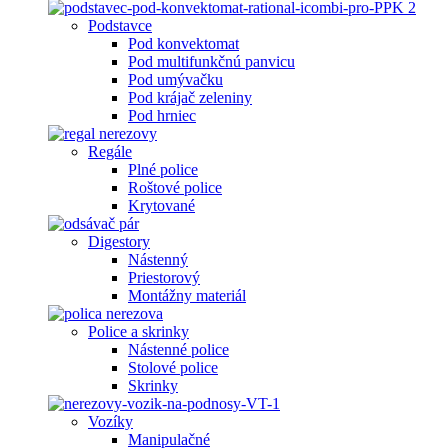
Podstavce
Pod konvektomat
Pod multifunkčnú panvicu
Pod umývačku
Pod krájač zeleniny
Pod hrniec
Regále
Plné police
Roštové police
Krytované
Digestory
Nástenný
Priestorový
Montážny materiál
Police a skrinky
Nástenné police
Stolové police
Skrinky
Vozíky
Manipulačné