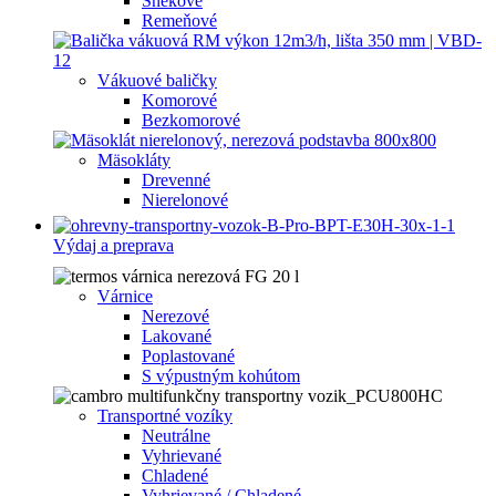
Šnekové
Remeňové
Vákuové baličky
Komorové
Bezkomorové
Mäsokláty
Drevenné
Nierelonové
Výdaj a preprava
Várnice
Nerezové
Lakované
Poplastované
S výpustným kohútom
Transportné vozíky
Neutrálne
Vyhrievané
Chladené
Vyhrievané / Chladené