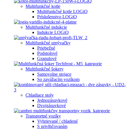
Multifunkčné kotle
Multifunkčné kotle LOGiQ
Príslušenstvo LOGiQ
Multifunkčné indukcie
Indukcie LOGiQ
Multifunkčné umývačky
Priebežné
Podstolové
Granulové
Multifunkčné šokery
Samovolne stojace
So zavážacím vozíkom
Chladiace stoly
Jednozásuvkové
Dvojzásuvkové
Transportné vozíky
Vyhrievané / chladené
S privlhčovaním