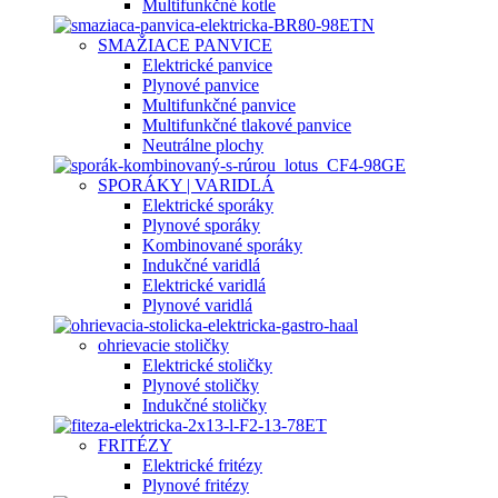
Multifunkčné kotle
SMAŽIACE PANVICE
Elektrické panvice
Plynové panvice
Multifunkčné panvice
Multifunkčné tlakové panvice
Neutrálne plochy
SPORÁKY | VARIDLÁ
Elektrické sporáky
Plynové sporáky
Kombinované sporáky
Indukčné varidlá
Elektrické varidlá
Plynové varidlá
ohrievacie stoličky
Elektrické stoličky
Plynové stoličky
Indukčné stoličky
FRITÉZY
Elektrické fritézy
Plynové fritézy