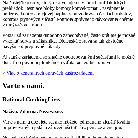
Najčastejšie úkony, ktorým sa venujeme v rámci profilaktických
prehliadok : tesniace bloky komory konvektomatu, zavápnenie
bojlerov, kontrola olejovej náplne v prevodových častiach robotov,
kontrola plynových súčastí, kontrola správneho dávkovania chémie
v umývačkách riadu…
Pokiaľ sú zariadenia dlhodobo zanedbávané, často krát nie je možné
vykonať servis u zákazníka. Dielenská oprava sa tak zbytočne
navyšuje o prepravné náklady.
Aj staršie zariadenia so značne opotrebovanými súčasťami je možné
dostať do pôvodnej funkčnosti vďaka generálnej oprave.
> Viac o generálnych opravách gastrozariadení
Varte s nami.
Rational CookingLive​.
Naživo. Zdarma. Nezáväzne.
Varte s nami a dozviete sa, ako môžete jednoducho zlepšiť kvalitu
pripravovaných jedál a zároveň ušetriť čas, peniaze a energiu.
Nechajte sa inšpirovať výkonom a flexibilitou konvektomatov