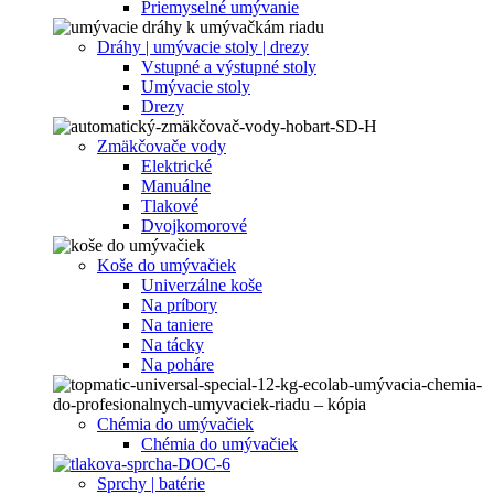
Priemyselné umývanie
Dráhy | umývacie stoly | drezy
Vstupné a výstupné stoly
Umývacie stoly
Drezy
Zmäkčovače vody
Elektrické
Manuálne
Tlakové
Dvojkomorové
Koše do umývačiek
Univerzálne koše
Na príbory
Na taniere
Na tácky
Na poháre
Chémia do umývačiek
Chémia do umývačiek
Sprchy | batérie