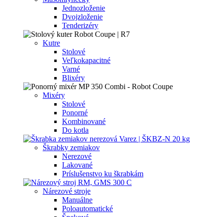
Jednozloženie
Dvojzloženie
Tenderizéry
Kutre
Stolové
Veľkokapacitné
Varné
Blixéry
Mixéry
Stolové
Ponorné
Kombinované
Do kotla
Škrabky zemiakov
Nerezové
Lakované
Príslušenstvo ku škrabkám
Nárezové stroje
Manuálne
Poloautomatické