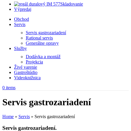
Skladovanie
Výpredaj
Obchod
Servis
Servis gastrozariadení
Rational servis
Generálne opravy
Služby
Dodávka a montáž
Projekcia
Živé varenie
Gastroštúdio
Videoknižnica
0
items
Servis gastrozariadení
Home
»
Servis
»
Servis gastrozariadení
Servis gastrozariadení.