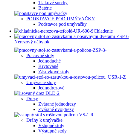
Tlakové sprchy
Batérie
PODSTAVCE POD UMÝVAČKY
Podstavce pod umývačky
Chladenie
Nerezový nábytok
Pracovné stoly
Jednoduché
Krytované
Zásuvkové stoly
Umývacie stoly
Jednodrezové
Drezy
Zvárané jednodrezy
Zvárané dvojdrezy
Dráhy k umývačke
Vstupné stoly
Výstupné stoly