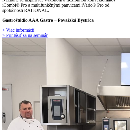
iCombi® Pro a multifunkčnými panvicami iVario® Pro od
spoločnosti RATIONAL.
Gastroštúdio AAA Gastro – Považská Bystrica
> Viac informácií
> Prihlásiť sa na seminár