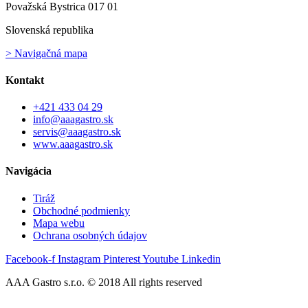
Považská Bystrica 017 01
Slovenská republika
> Navigačná mapa
Kontakt
+421 433 04 29
info@aaagastro.sk
servis@aaagastro.sk
www.aaagastro.sk
Navigácia
Tiráž
Obchodné podmienky
Mapa webu
Ochrana osobných údajov
Facebook-f
Instagram
Pinterest
Youtube
Linkedin
AAA Gastro s.r.o. © 2018 All rights reserved​