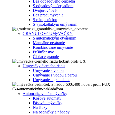
Bez odpadového čerpadla
S odpadovým čerpadlom
Dvojúrovňové
Bez predumývania
S rekuperáciou
S vysokotlakým umývaním
GRANULOVé UMýVAČKY
S automatickým otváraním
Manuálne otváranie
Kombinované umývanie
Príšlušenstvo
Čistiace granule
Umývačky čierneho riadu
Umývanie s vodou
Umývanie s vodou a parou
Umývanie s granulami
Automatizované umývačky
Košové automaty
Pásové umývačky
Na tácky
Na bedničky a nádoby