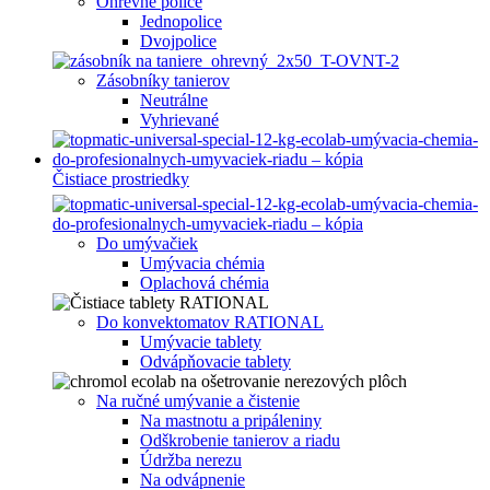
Ohrevné police
Jednopolice
Dvojpolice
Zásobníky tanierov
Neutrálne
Vyhrievané
Čistiace prostriedky
Do umývačiek
Umývacia chémia
Oplachová chémia
Do konvektomatov RATIONAL
Umývacie tablety
Odvápňovacie tablety
Na ručné umývanie a čistenie
Na mastnotu a pripáleniny
Odškrobenie tanierov a riadu
Údržba nerezu
Na odvápnenie