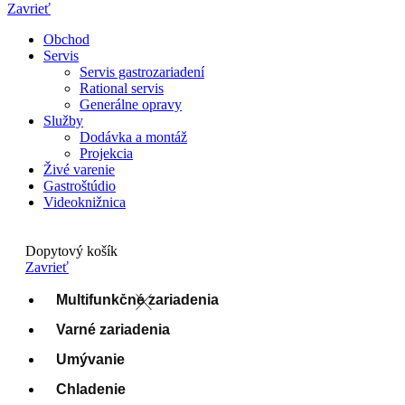
Zavrieť
Obchod
Servis
Servis gastrozariadení
Rational servis
Generálne opravy
Služby
Dodávka a montáž
Projekcia
Živé varenie
Gastroštúdio
Videoknižnica
Dopytový košík
Zavrieť
Multifunkčné zariadenia
Varné zariadenia
Umývanie
Chladenie