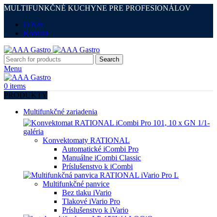
MULTIFUNKČNÉ KUCHYNE PRE PROFESIONÁLOV
O Nás
Kontakt
Search
Menu
0
items
PRODUKTY
Multifunkčné zariadenia
Konvektomaty RATIONAL
Automatické iCombi Pro
Manuálne iCombi Classic
Príslušenstvo k iCombi
Multifunkčné panvice
Bez tlaku iVario
Tlakové iVario Pro
Príslušenstvo k iVario