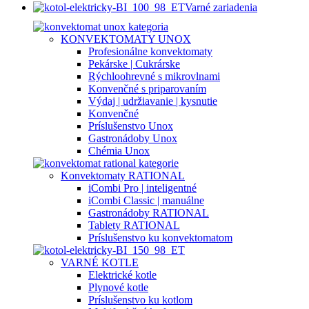
Varné zariadenia
KONVEKTOMATY UNOX
Profesionálne konvektomaty
Pekárske | Cukrárske
Rýchloohrevné s mikrovlnami
Konvenčné s priparovaním
Výdaj | udržiavanie | kysnutie
Konvenčné
Príslušenstvo Unox
Gastronádoby Unox
Chémia Unox
Konvektomaty RATIONAL
iCombi Pro | inteligentné
iCombi Classic | manuálne
Gastronádoby RATIONAL
Tablety RATIONAL
Príslušenstvo ku konvektomatom
VARNÉ KOTLE
Elektrické kotle
Plynové kotle
Príslušenstvo ku kotlom