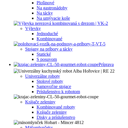
Plošinové
Na gastronádoby
Na tácky
Na umývacie koše
Výlevky
Jednoduché
Kombinované
Stojany na príbory a tácky
Statické
S posuvom
Príprava
Univerzálne roboty
Stolové roboty
Samovoľne stojace
Príslušenstvo k robotom
Krájače zeleniny
Kombinované roboty
Krájače zeleniny
Disky a príslušenstvo
Mäšomlynčeky