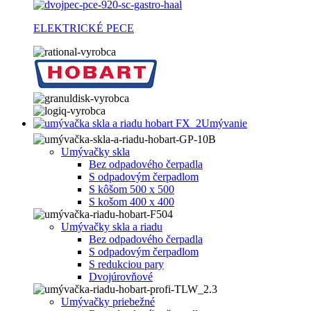
ELEKTRICKÉ PECE
Umývanie
Umývačky skla
Bez odpadového čerpadla
S odpadovým čerpadlom
S kôšom 500 x 500
S košom 400 x 400
Umývačky skla a riadu
Bez odpadového čerpadla
S odpadovým čerpadlom
S redukciou pary
Dvojúrovňové
Umývačky priebežné