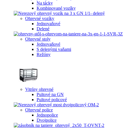
Na tácky
Kombinované vozíky
Ohrevné vozíky
Jednovaňové
Delené
Ohrevné stoly
Jednovaňové
S delenými vaňami
Režóny
Vitríny ohrevné
Pultové na GN
Pultové policové
Ohrevné police
Jednopolice
Dvojpolice