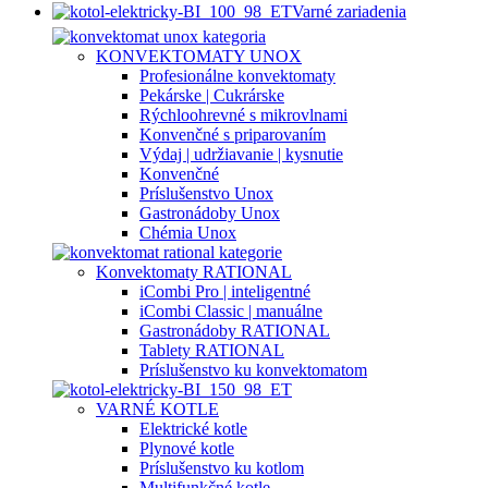
Varné zariadenia
KONVEKTOMATY UNOX
Profesionálne konvektomaty
Pekárske | Cukrárske
Rýchloohrevné s mikrovlnami
Konvenčné s priparovaním
Výdaj | udržiavanie | kysnutie
Konvenčné
Príslušenstvo Unox
Gastronádoby Unox
Chémia Unox
Konvektomaty RATIONAL
iCombi Pro | inteligentné
iCombi Classic | manuálne
Gastronádoby RATIONAL
Tablety RATIONAL
Príslušenstvo ku konvektomatom
VARNÉ KOTLE
Elektrické kotle
Plynové kotle
Príslušenstvo ku kotlom
Multifunkčné kotle