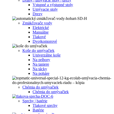
Dráhy | umývacie stoly | drezy
Vstupné a výstupné stoly
Umývacie stoly
Drezy
Zmäkčovače vody
Elektrické
Manuálne
Tlakové
Dvojkomorové
Koše do umývačiek
Univerzálne koše
Na príbory
Na taniere
Na tácky
Na poháre
Chémia do umývačiek
Chémia do umývačiek
Sprchy | batérie
Tlakové sprchy
Batérie