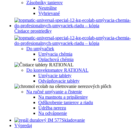
Zásobníky tanierov
Neutrálne
Vyhrievané
Čistiace prostriedky
Do umývačiek
Umývacia chémia
Oplachová chémia
Do konvektomatov RATIONAL
Umývacie tablety
Odvápňovacie tablety
Na ručné umývanie a čistenie
Na mastnotu a pripáleniny
Odškrobenie tanierov a riadu
Údržba nerezu
Na odvápnenie
Skladovanie
Výpredaj