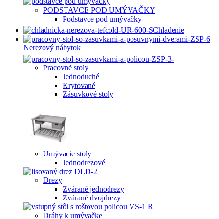
PODSTAVCE POD UMÝVAČKY
Podstavce pod umývačky
Chladenie
Nerezový nábytok
Pracovné stoly
Jednoduché
Krytované
Zásuvkové stoly
Umývacie stoly
Jednodrezové
Drezy
Zvárané jednodrezy
Zvárané dvojdrezy
Dráhy k umývačke