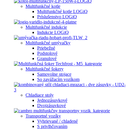
Multifunkčné kotle
Multifunkčné kotle LOGiQ
Príslušenstvo LOGiQ
Multifunkčné indukcie
Indukcie LOGiQ
Multifunkčné umývačky
Priebežné
Podstolové
Granulové
Multifunkčné šokery
Samovolne stojace
So zavážacím vozíkom
Chladiace stoly
Jednozásuvkové
Dvojzásuvkové
Transportné vozíky
Vyhrievané / chladené
S privlhčovaním