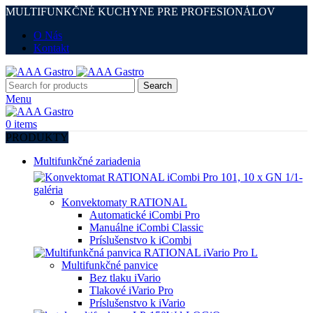
MULTIFUNKČNÉ KUCHYNE PRE PROFESIONÁLOV
O Nás
Kontakt
Search
Menu
0
items
PRODUKTY
Multifunkčné zariadenia
Konvektomaty RATIONAL
Automatické iCombi Pro
Manuálne iCombi Classic
Príslušenstvo k iCombi
Multifunkčné panvice
Bez tlaku iVario
Tlakové iVario Pro
Príslušenstvo k iVario