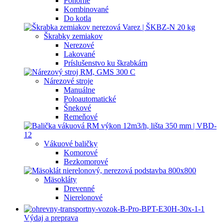
Ponorné
Kombinované
Do kotla
Škrabky zemiakov
Nerezové
Lakované
Príslušenstvo ku škrabkám
Nárezové stroje
Manuálne
Poloautomatické
Šnekové
Remeňové
Vákuové baličky
Komorové
Bezkomorové
Mäsokláty
Drevenné
Nierelonové
Výdaj a preprava