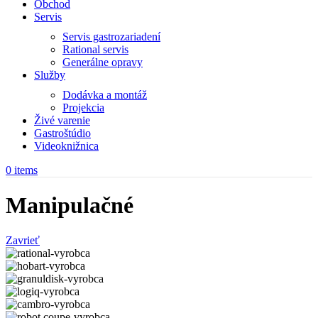
Obchod
Servis
Servis gastrozariadení
Rational servis
Generálne opravy
Služby
Dodávka a montáž
Projekcia
Živé varenie
Gastroštúdio
Videoknižnica
0
items
Manipulačné
Zavrieť