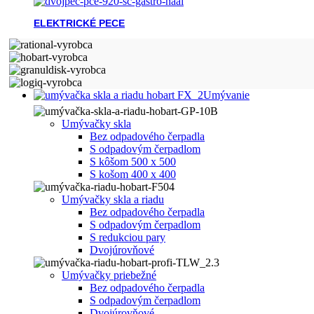
ELEKTRICKÉ PECE
Umývanie
Umývačky skla
Bez odpadového čerpadla
S odpadovým čerpadlom
S kôšom 500 x 500
S košom 400 x 400
Umývačky skla a riadu
Bez odpadového čerpadla
S odpadovým čerpadlom
S redukciou pary
Dvojúrovňové
Umývačky priebežné
Bez odpadového čerpadla
S odpadovým čerpadlom
Dvojúrovňové