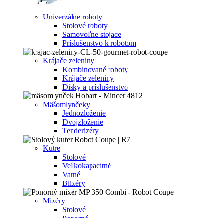
Univerzálne roboty
Stolové roboty
Samovoľne stojace
Príslušenstvo k robotom
Krájače zeleniny
Kombinované roboty
Krájače zeleniny
Disky a príslušenstvo
Mäšomlynčeky
Jednozloženie
Dvojzloženie
Tenderizéry
Kutre
Stolové
Veľkokapacitné
Varné
Blixéry
Mixéry
Stolové