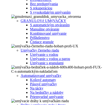
Bez predumývania
S rekuperáciou
S vysokotlakým umývaním
GRANULOVé UMýVAČKY
S automatickým otváraním
Manuálne otváranie
Kombinované umývanie
Príšlušenstvo
Čistiace granule
Umývačky čierneho riadu
Umývanie s vodou
Umývanie s vodou a parou
Umývanie s granulami
Automatizované umývačky
Košové automaty
Pásové umývačky
Na tácky
Na bedničky a nádoby
Priemyselné umývanie