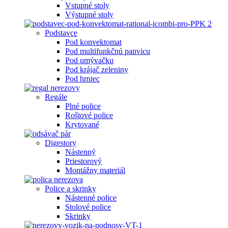
Vstupné stoly
Výstupné stoly
Podstavce
Pod konvektomat
Pod multifunkčnú panvicu
Pod umývačku
Pod krájač zeleniny
Pod hrniec
Regále
Plné police
Roštové police
Krytované
Digestory
Nástenný
Priestorový
Montážny materiál
Police a skrinky
Nástenné police
Stolové police
Skrinky