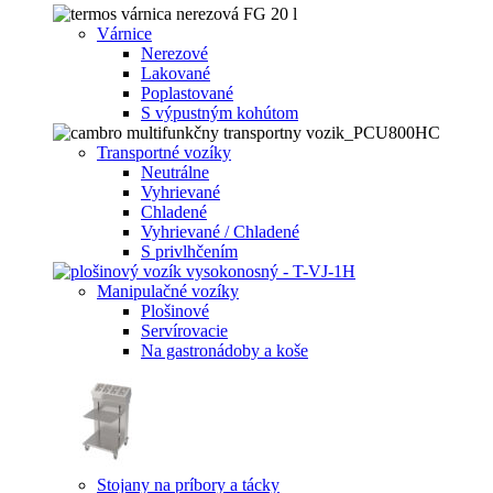
Várnice
Nerezové
Lakované
Poplastované
S výpustným kohútom
Transportné vozíky
Neutrálne
Vyhrievané
Chladené
Vyhrievané / Chladené
S privlhčením
Manipulačné vozíky
Plošinové
Servírovacie
Na gastronádoby a koše
Stojany na príbory a tácky