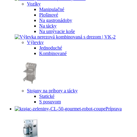
Vozíky
Manipulačné
Plošinové
Na gastronádoby
Na tácky
Na umývacie koše
Výlevky
Jednoduché
Kombinované
Stojany na príbory a tácky
Statické
S posuvom
Príprava