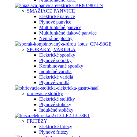
SMAŽIACE PANVICE
Elektrické panvice
Plynové panvice
Multifunkčné panvice
Multifunkčné tlakové panvice
Neutrálne plochy
SPORÁKY | VARIDLÁ
Elektrické sporáky
Plynové sporáky
Kombinované sporáky
Indukčné varidlá
Elektrické varidlá
Plynové varidlá
ohrievacie stoličky
Elektrické stoličky
Plynové stoličky
Indukčné stoličky
FRITÉZY
Elektrické fritézy
Plynové fritézy