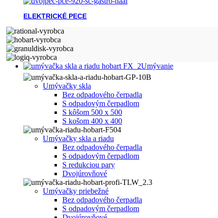
ELEKTRICKÉ PECE
Umývanie
Umývačky skla
Bez odpadového čerpadla
S odpadovým čerpadlom
S kôšom 500 x 500
S košom 400 x 400
Umývačky skla a riadu
Bez odpadového čerpadla
S odpadovým čerpadlom
S redukciou pary
Dvojúrovňové
Umývačky priebežné
Bez odpadového čerpadla
S odpadovým čerpadlom
Dvojúrovňové