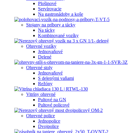
Plošinové
Servírovacie
Na gastronádoby a koše
Stojany na príbory a tácky
Na tácky
Kombinované vozíky
Ohrevné vozíky
Jednovaňové
Delené
Ohrevné stoly
Jednovaňové
S delenými vaňami
Režóny
Vitríny ohrevné
Pultové na GN
Pultové policové
Ohrevné police
Jednopolice
Dvojpolice