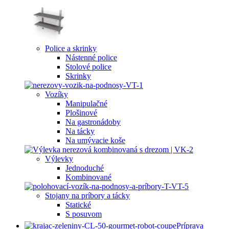
Police a skrinky
Nástenné police
Stolové police
Skrinky
Vozíky
Manipulačné
Plošinové
Na gastronádoby
Na tácky
Na umývacie koše
Výlevky
Jednoduché
Kombinované
Stojany na príbory a tácky
Statické
S posuvom
Príprava