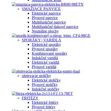
SMAŽIACE PANVICE
Elektrické panvice
Plynové panvice
Multifunkčné panvice
Multifunkčné tlakové panvice
Neutrálne plochy
SPORÁKY | VARIDLÁ
Elektrické sporáky
Plynové sporáky
Kombinované sporáky
Indukčné varidlá
Elektrické varidlá
Plynové varidlá
ohrievacie stoličky
Elektrické stoličky
Plynové stoličky
Indukčné stoličky
FRITÉZY
Elektrické fritézy
Plynové fritézy