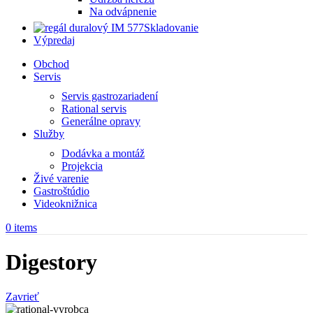
Na odvápnenie
Skladovanie
Výpredaj
Obchod
Servis
Servis gastrozariadení
Rational servis
Generálne opravy
Služby
Dodávka a montáž
Projekcia
Živé varenie
Gastroštúdio
Videoknižnica
0
items
Digestory
Zavrieť