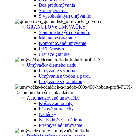
Bez predumývania
S rekuperáciou
S vysokotlakým umývaním
GRANULOVé UMýVAČKY
S automatickým otváraním
Manuálne otváranie
Kombinované umývanie
Príšlušenstvo
Čistiace granule
Umývačky čierneho riadu
Umývanie s vodou
Umývanie s vodou a parou
Umývanie s granulami
Automatizované umývačky
Košové automaty
Pásové umývačky
Na tácky
Na bedničky a nádoby
Priemyselné umývanie