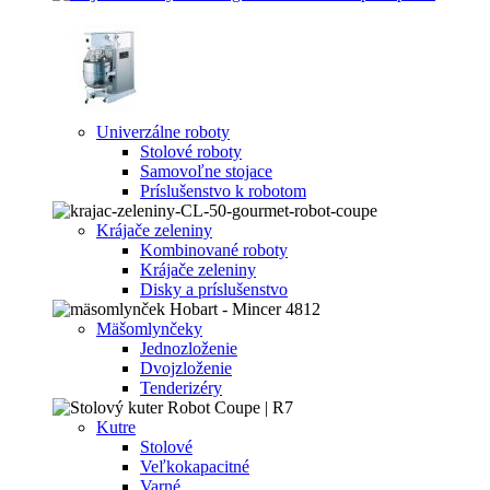
Univerzálne roboty
Stolové roboty
Samovoľne stojace
Príslušenstvo k robotom
Krájače zeleniny
Kombinované roboty
Krájače zeleniny
Disky a príslušenstvo
Mäšomlynčeky
Jednozloženie
Dvojzloženie
Tenderizéry
Kutre
Stolové
Veľkokapacitné
Varné