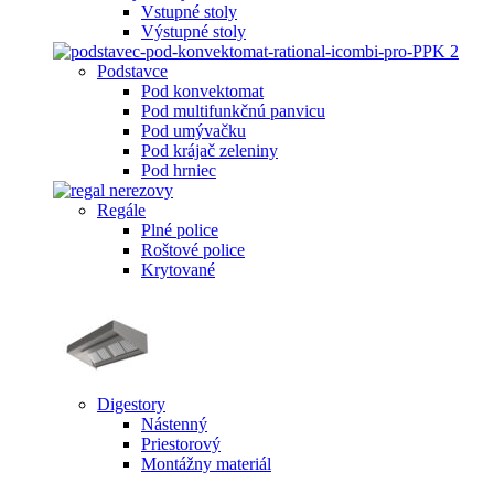
Vstupné stoly
Výstupné stoly
Podstavce
Pod konvektomat
Pod multifunkčnú panvicu
Pod umývačku
Pod krájač zeleniny
Pod hrniec
Regále
Plné police
Roštové police
Krytované
Digestory
Nástenný
Priestorový
Montážny materiál