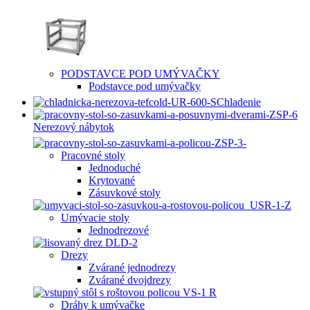
PODSTAVCE POD UMÝVAČKY
Podstavce pod umývačky
Chladenie
Nerezový nábytok
Pracovné stoly
Jednoduché
Krytované
Zásuvkové stoly
Umývacie stoly
Jednodrezové
Drezy
Zvárané jednodrezy
Zvárané dvojdrezy
Dráhy k umývačke