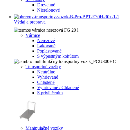
Drevenné
Nierelonové
Výdaj a preprava
Várnice
Nerezové
Lakované
Poplastované
S výpustným kohútom
Transportné vozíky
Neutrálne
Vyhrievané
Chladené
Vyhrievané / Chladené
S privlhčením
Manipulačné vozíky