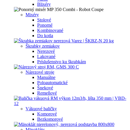
Blixéry
Mixéry
Stolové
Ponorné
Kombinované
Do kotla
Škrabky zemiakov
Nerezové
Lakované
Príslušenstvo ku škrabkám
Nárezové stroje
Manuálne
Poloautomatické
Šnekové
Remeňové
Vákuové baličky
Komorové
Bezkomorové
Mäsokláty