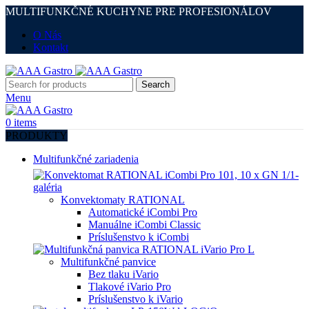
MULTIFUNKČNÉ KUCHYNE PRE PROFESIONÁLOV
O Nás
Kontakt
Search
Menu
0
items
PRODUKTY
Multifunkčné zariadenia
Konvektomaty RATIONAL
Automatické iCombi Pro
Manuálne iCombi Classic
Príslušenstvo k iCombi
Multifunkčné panvice
Bez tlaku iVario
Tlakové iVario Pro
Príslušenstvo k iVario