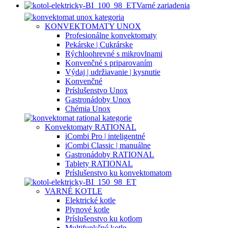
Varné zariadenia
KONVEKTOMATY UNOX
Profesionálne konvektomaty
Pekárske | Cukrárske
Rýchloohrevné s mikrovlnami
Konvenčné s priparovaním
Výdaj | udržiavanie | kysnutie
Konvenčné
Príslušenstvo Unox
Gastronádoby Unox
Chémia Unox
Konvektomaty RATIONAL
iCombi Pro | inteligentné
iCombi Classic | manuálne
Gastronádoby RATIONAL
Tablety RATIONAL
Príslušenstvo ku konvektomatom
VARNÉ KOTLE
Elektrické kotle
Plynové kotle
Príslušenstvo ku kotlom
Multifunkčné kotle