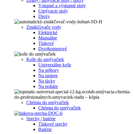
Dráhy | umývacie stoly | drezy
Vstupné a výstupné stoly
Umývacie stoly
Drezy
Zmäkčovače vody
Elektrické
Manuálne
Tlakové
Dvojkomorové
Koše do umývačiek
Univerzálne koše
Na príbory
Na taniere
Na tácky
Na poháre
Chémia do umývačiek
Chémia do umývačiek
Sprchy | batérie
Tlakové sprchy
Batérie