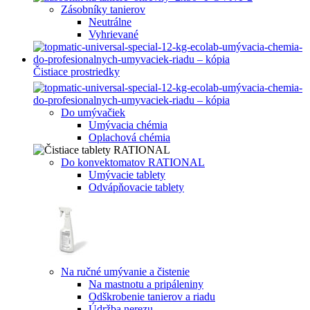
Zásobníky tanierov
Neutrálne
Vyhrievané
Čistiace prostriedky
Do umývačiek
Umývacia chémia
Oplachová chémia
Do konvektomatov RATIONAL
Umývacie tablety
Odvápňovacie tablety
Na ručné umývanie a čistenie
Na mastnotu a pripáleniny
Odškrobenie tanierov a riadu
Údržba nerezu