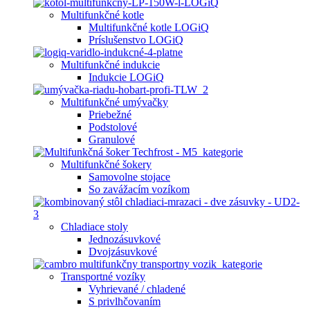
Multifunkčné kotle
Multifunkčné kotle LOGiQ
Príslušenstvo LOGiQ
Multifunkčné indukcie
Indukcie LOGiQ
Multifunkčné umývačky
Priebežné
Podstolové
Granulové
Multifunkčné šokery
Samovolne stojace
So zavážacím vozíkom
Chladiace stoly
Jednozásuvkové
Dvojzásuvkové
Transportné vozíky
Vyhrievané / chladené
S privlhčovaním