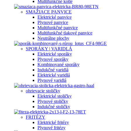
Multifunkčné kotle
SMAŽIACE PANVICE
Elektrické panvice
Plynové panvice
Multifunkčné panvice
Multifunkčné tlakové panvice
Neutrálne plochy
SPORÁKY | VARIDLÁ
Elektrické sporáky
Plynové sporáky
Kombinované sporáky
Indukčné varidlá
Elektrické varidlá
Plynové varidlá
ohrievacie stoličky
Elektrické stoličky
Plynové stoličky
Indukčné stoličky
FRITÉZY
Elektrické fritézy
Plynové fritézy