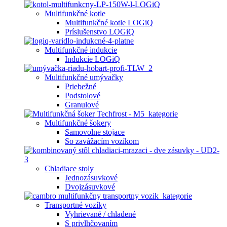
Multifunkčné kotle
Multifunkčné kotle LOGiQ
Príslušenstvo LOGiQ
Multifunkčné indukcie
Indukcie LOGiQ
Multifunkčné umývačky
Priebežné
Podstolové
Granulové
Multifunkčné šokery
Samovolne stojace
So zavážacím vozíkom
Chladiace stoly
Jednozásuvkové
Dvojzásuvkové
Transportné vozíky
Vyhrievané / chladené
S privlhčovaním