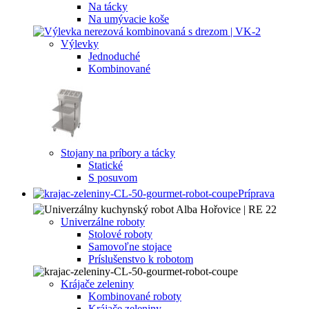
Na tácky
Na umývacie koše
Výlevky
Jednoduché
Kombinované
Stojany na príbory a tácky
Statické
S posuvom
Príprava
Univerzálne roboty
Stolové roboty
Samovoľne stojace
Príslušenstvo k robotom
Krájače zeleniny
Kombinované roboty
Krájače zeleniny