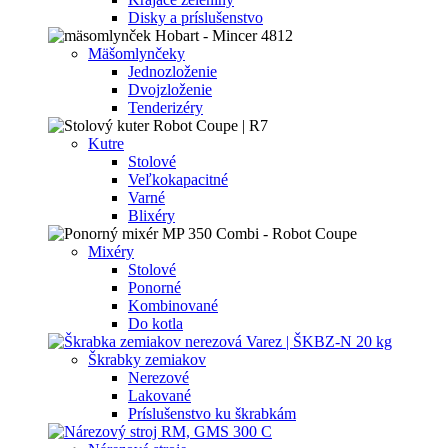
Disky a príslušenstvo
Mäšomlynčeky
Jednozloženie
Dvojzloženie
Tenderizéry
Kutre
Stolové
Veľkokapacitné
Varné
Blixéry
Mixéry
Stolové
Ponorné
Kombinované
Do kotla
Škrabky zemiakov
Nerezové
Lakované
Príslušenstvo ku škrabkám