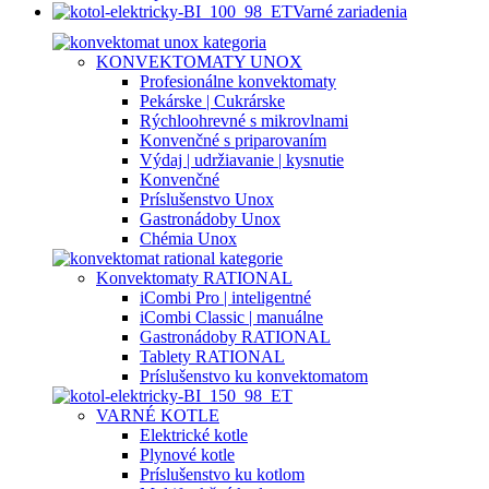
Varné zariadenia
KONVEKTOMATY UNOX
Profesionálne konvektomaty
Pekárske | Cukrárske
Rýchloohrevné s mikrovlnami
Konvenčné s priparovaním
Výdaj | udržiavanie | kysnutie
Konvenčné
Príslušenstvo Unox
Gastronádoby Unox
Chémia Unox
Konvektomaty RATIONAL
iCombi Pro | inteligentné
iCombi Classic | manuálne
Gastronádoby RATIONAL
Tablety RATIONAL
Príslušenstvo ku konvektomatom
VARNÉ KOTLE
Elektrické kotle
Plynové kotle
Príslušenstvo ku kotlom