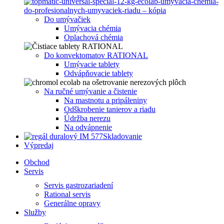
Do umývačiek
Umývacia chémia
Oplachová chémia
Do konvektomatov RATIONAL
Umývacie tablety
Odvápňovacie tablety
Na ručné umývanie a čistenie
Na mastnotu a pripáleniny
Odškrobenie tanierov a riadu
Údržba nerezu
Na odvápnenie
Skladovanie
Výpredaj
Obchod
Servis
Servis gastrozariadení
Rational servis
Generálne opravy
Služby