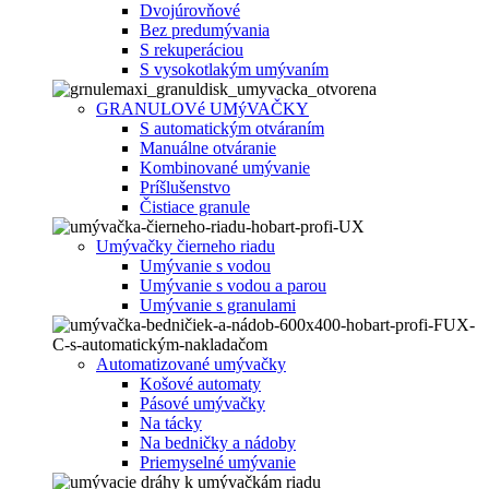
Dvojúrovňové
Bez predumývania
S rekuperáciou
S vysokotlakým umývaním
GRANULOVé UMýVAČKY
S automatickým otváraním
Manuálne otváranie
Kombinované umývanie
Príšlušenstvo
Čistiace granule
Umývačky čierneho riadu
Umývanie s vodou
Umývanie s vodou a parou
Umývanie s granulami
Automatizované umývačky
Košové automaty
Pásové umývačky
Na tácky
Na bedničky a nádoby
Priemyselné umývanie