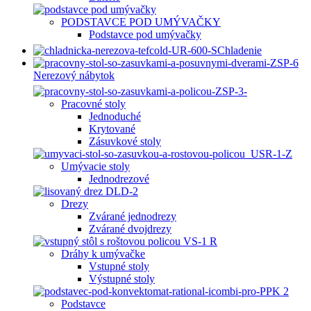
PODSTAVCE POD UMÝVAČKY
Podstavce pod umývačky
Chladenie
Nerezový nábytok
Pracovné stoly
Jednoduché
Krytované
Zásuvkové stoly
Umývacie stoly
Jednodrezové
Drezy
Zvárané jednodrezy
Zvárané dvojdrezy
Dráhy k umývačke
Vstupné stoly
Výstupné stoly
Podstavce