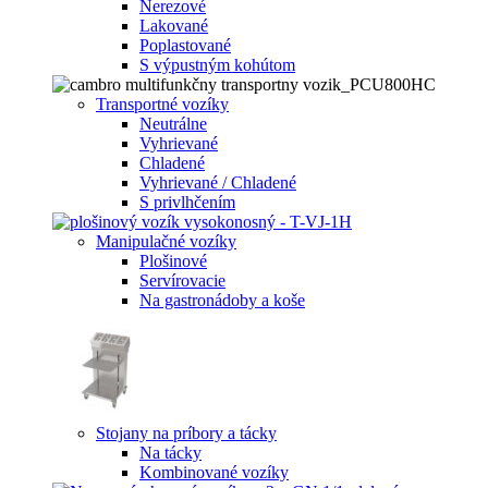
Nerezové
Lakované
Poplastované
S výpustným kohútom
Transportné vozíky
Neutrálne
Vyhrievané
Chladené
Vyhrievané / Chladené
S privlhčením
Manipulačné vozíky
Plošinové
Servírovacie
Na gastronádoby a koše
Stojany na príbory a tácky
Na tácky
Kombinované vozíky