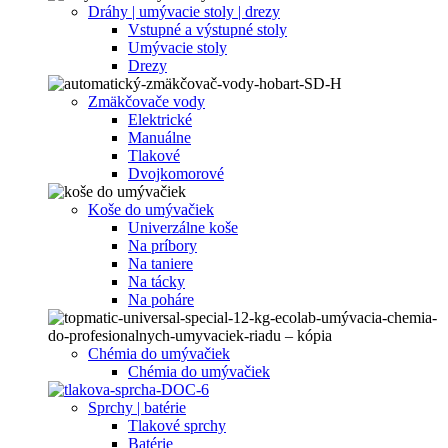
Dráhy | umývacie stoly | drezy
Vstupné a výstupné stoly
Umývacie stoly
Drezy
Zmäkčovače vody
Elektrické
Manuálne
Tlakové
Dvojkomorové
Koše do umývačiek
Univerzálne koše
Na príbory
Na taniere
Na tácky
Na poháre
Chémia do umývačiek
Chémia do umývačiek
Sprchy | batérie
Tlakové sprchy
Batérie