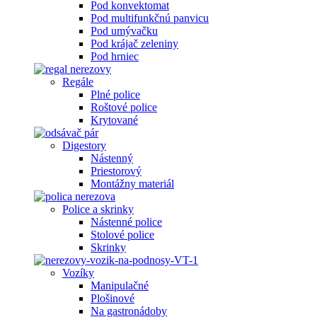
Pod konvektomat
Pod multifunkčnú panvicu
Pod umývačku
Pod krájač zeleniny
Pod hrniec
Regále
Plné police
Roštové police
Krytované
Digestory
Nástenný
Priestorový
Montážny materiál
Police a skrinky
Nástenné police
Stolové police
Skrinky
Vozíky
Manipulačné
Plošinové
Na gastronádoby