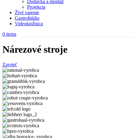
Dodávka a montáž
Projekcia
Živé varenie
Gastroštúdio
Videoknižnica
0
items
Nárezové stroje
Zavrieť