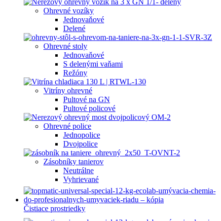
Ohrevné vozíky
Jednovaňové
Delené
Ohrevné stoly
Jednovaňové
S delenými vaňami
Režóny
Vitríny ohrevné
Pultové na GN
Pultové policové
Ohrevné police
Jednopolice
Dvojpolice
Zásobníky tanierov
Neutrálne
Vyhrievané
Čistiace prostriedky