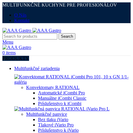
MULTIFUNKČNÉ KUCHYNE PRE PROFESIONÁLOV
O Nás
Kontakt
Search
Menu
0
items
PRODUKTY
Multifunkčné zariadenia
Konvektomaty RATIONAL
Automatické iCombi Pro
Manuálne iCombi Classic
Príslušenstvo k iCombi
Multifunkčné panvice
Bez tlaku iVario
Tlakové iVario Pro
Príslušenstvo k iVario