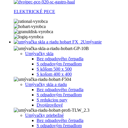
ELEKTRICKÉ PECE
Umývanie
Umývačky skla
Bez odpadového čerpadla
S odpadovým čerpadlom
S kôšom 500 x 500
S košom 400 x 400
Umývačky skla a riadu
Bez odpadového čerpadla
S odpadovým čerpadlom
S redukciou pary
Dvojúrovňové
Umývačky priebežné
Bez odpadového čerpadla
S odpadovým čerpadlom