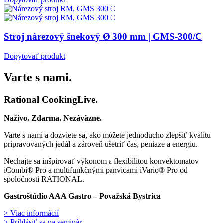
Stroj nárezový šnekový Ø 300 mm | GMS-300/C
Dopytovať produkt
Varte s nami.
Rational CookingLive​.
Naživo. Zdarma. Nezáväzne.
Varte s nami a dozviete sa, ako môžete jednoducho zlepšiť kvalitu
pripravovaných jedál a zároveň ušetriť čas, peniaze a energiu.
Nechajte sa inšpirovať výkonom a flexibilitou konvektomatov
iCombi® Pro a multifunkčnými panvicami iVario® Pro od
spoločnosti RATIONAL.
Gastroštúdio AAA Gastro – Považská Bystrica
> Viac informácií
> Prihlásiť sa na seminár