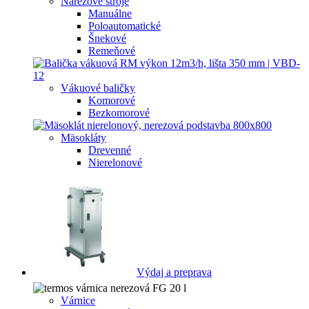
Nárezové stroje
Manuálne
Poloautomatické
Šnekové
Remeňové
Vákuové baličky
Komorové
Bezkomorové
Mäsokláty
Drevenné
Nierelonové
Výdaj a preprava
Várnice