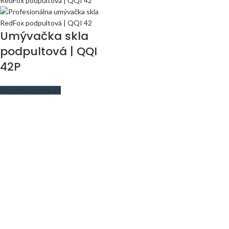
Umývačka skla
podpultová | QQI
42P
Dopytovať produkt