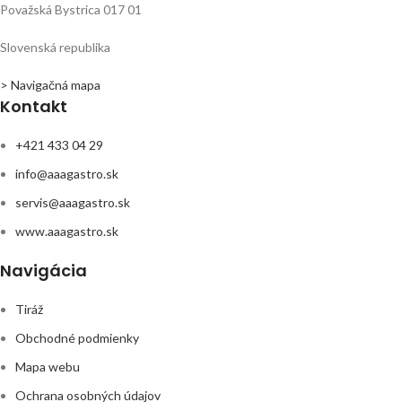
Považská Bystrica 017 01
Slovenská republika
> Navigačná mapa
Kontakt
+421 433 04 29
info@aaagastro.sk
servis@aaagastro.sk
www.aaagastro.sk
Navigácia
Tiráž
Obchodné podmienky
Mapa webu
Ochrana osobných údajov