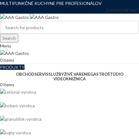
MULTIFUNKČNÉ KUCHYNE PRE PROFESIONÁLOV
O NÁS
KONTAKT
Search
Menu
0
items
PRODUKTY
OBCHOD
SERVIS
SLUŽBY
ŽIVÉ VARENIE
GASTROŠTÚDIO
VIDEOKNIŽNICA
0
items