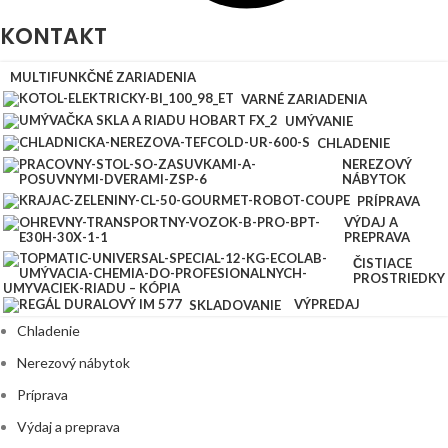
KONTAKT
MULTIFUNKČNÉ ZARIADENIA
VARNÉ ZARIADENIA
UMÝVANIE
CHLADENIE
NEREZOVÝ
NÁBYTOK
PRÍPRAVA
VÝDAJ A
Multifunkčné zariadenia
PREPRAVA
ČISTIACE
Varné zariadenia
PROSTRIEDKY
Umývanie
VÝPREDAJ
SKLADOVANIE
Chladenie
Nerezový nábytok
Príprava
Výdaj a preprava