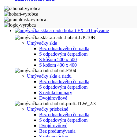
Umývanie
Umývačky skla
Bez odpadového čerpadla
S odpadovým čerpadlom
S kôšom 500 x 500
S košom 400 x 400
Umývačky skla a riadu
Bez odpadového čerpadla
S odpadovým čerpadlom
S redukciou pary
Dvojúrovňové
Umývačky priebežné
Bez odpadového čerpadla
S odpadovým čerpadlom
Dvojúrovňové
Bez predumývania
S rekuperáciou