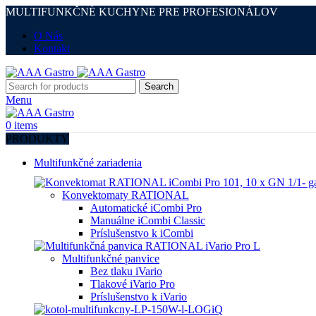
MULTIFUNKČNÉ KUCHYNE PRE PROFESIONÁLOV
O Nás
Kontakt
Search
Menu
0
items
PRODUKTY
Multifunkčné zariadenia
Konvektomaty RATIONAL
Automatické iCombi Pro
Manuálne iCombi Classic
Príslušenstvo k iCombi
Multifunkčné panvice
Bez tlaku iVario
Tlakové iVario Pro
Príslušenstvo k iVario