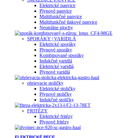
Elektrické panvice
Plynové panvice
Multifunkčné panvice
Multifunkčné tlakové panvice
Neutrálne plochy
SPORÁKY | VARIDLÁ
Elektrické sporáky
Plynové sporáky
Kombinované sporáky
Indukčné varidlá
Elektrické varidlá
Plynové varidlá
ohrievacie stoličky
Elektrické stoličky
Plynové stoličky
Indukčné stoličky
FRITÉZY
Elektrické fritézy
Plynové fritézy
ELEKTRICKÉ PECE