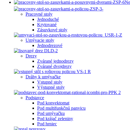
Ne
Pracovné stoly
Jednoduché
Krytované
Zásuvkové stoly
Umývacie stoly
Jednodrezové
Drezy
Zvárané jednodrezy
Zvárané dvojdrezy
Dráhy k umývačke
Vstupné stoly
Výstupné stoly
Podstavce
Pod konvektomat
Pod multifunkčnú panvicu
Pod umývačku
Pod krájač zeleniny
Pod hrniec