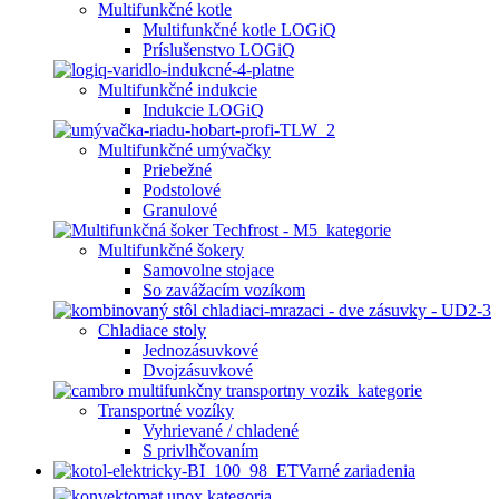
Multifunkčné kotle
Multifunkčné kotle LOGiQ
Príslušenstvo LOGiQ
Multifunkčné indukcie
Indukcie LOGiQ
Multifunkčné umývačky
Priebežné
Podstolové
Granulové
Multifunkčné šokery
Samovolne stojace
So zavážacím vozíkom
Chladiace stoly
Jednozásuvkové
Dvojzásuvkové
Transportné vozíky
Vyhrievané / chladené
S privlhčovaním
Varné zariadenia