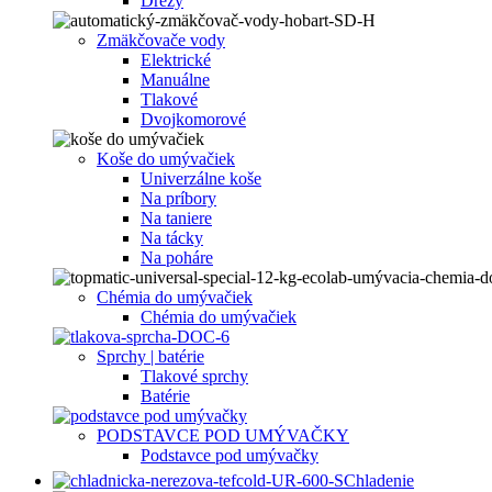
Drezy
Zmäkčovače vody
Elektrické
Manuálne
Tlakové
Dvojkomorové
Koše do umývačiek
Univerzálne koše
Na príbory
Na taniere
Na tácky
Na poháre
Chémia do umývačiek
Chémia do umývačiek
Sprchy | batérie
Tlakové sprchy
Batérie
PODSTAVCE POD UMÝVAČKY
Podstavce pod umývačky
Chladenie