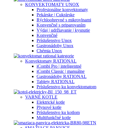
KONVEKTOMATY UNOX
Profesionálne konvektomaty
Pekárske | Cukrárske
Rýchloohrevné s mikrovlnami
Konvenčné s priparovaním
Výdaj | udržiavanie | kysnutie
Konvenčné
Príslušenstvo Unox
Gastronádoby Unox
Chémia Unox
Konvektomaty RATIONAL
iCombi Pro | inteligentné
iCombi Classic | manuálne
Gastronádoby RATIONAL
Tablety RATIONAL
Príslušenstvo ku konvektomatom
VARNÉ KOTLE
Elektrické kotle
Plynové kotle
Príslušenstvo ku kotlom
Multifunkčné kotle
SMAŽIACE PANVICE