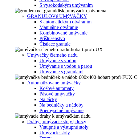
S vysokotlakým umývaním
GRANULOVé UMýVAČKY
S automatickým otváraním
Manuálne otváranie
Kombinované umývanie
Príšlušenstvo
Čistiace granule
Umývačky čierneho riadu
Umývanie s vodou
Umývanie s vodou a parou
Umývanie s granulami
Automatizované umývačky
Košové automaty
Pásové umývačky
Na tácky
Na bedničky a nádoby
Priemyselné umývanie
Dráhy | umývacie stoly | drezy
Vstupné a výstupné stoly
Umývacie stoly