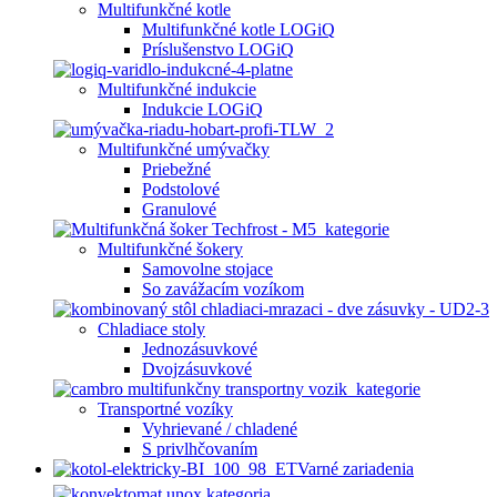
Multifunkčné kotle
Multifunkčné kotle LOGiQ
Príslušenstvo LOGiQ
Multifunkčné indukcie
Indukcie LOGiQ
Multifunkčné umývačky
Priebežné
Podstolové
Granulové
Multifunkčné šokery
Samovolne stojace
So zavážacím vozíkom
Chladiace stoly
Jednozásuvkové
Dvojzásuvkové
Transportné vozíky
Vyhrievané / chladené
S privlhčovaním
Varné zariadenia