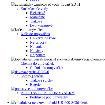
Drezy
Zmäkčovače vody
Elektrické
Manuálne
Tlakové
Dvojkomorové
Koše do umývačiek
Univerzálne koše
Na príbory
Na taniere
Na tácky
Na poháre
Chémia do umývačiek
Chémia do umývačiek
Sprchy | batérie
Tlakové sprchy
Batérie
PODSTAVCE POD UMÝVAČKY
Podstavce pod umývačky
Chladenie