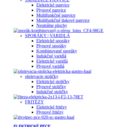
Elektrické panvice
Plynové panvice
Multifunkčné panvice
Multifunkčné tlakové panvice
Neutrálne plochy
SPORÁKY | VARIDLÁ
Elektrické sporáky
Plynové sporáky
Kombinované sporáky
Indukčné varidlá
Elektrické varidlá
Plynové varidlá
ohrievacie stoličky
Elektrické stoličky
Plynové stoličky
Indukčné stoličky
FRITÉZY
Elektrické fritézy
Plynové fritézy
ELEKTRICKÉ PECE