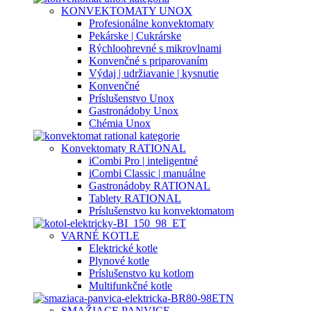
KONVEKTOMATY UNOX
Profesionálne konvektomaty
Pekárske | Cukrárske
Rýchloohrevné s mikrovlnami
Konvenčné s priparovaním
Výdaj | udržiavanie | kysnutie
Konvenčné
Príslušenstvo Unox
Gastronádoby Unox
Chémia Unox
Konvektomaty RATIONAL
iCombi Pro | inteligentné
iCombi Classic | manuálne
Gastronádoby RATIONAL
Tablety RATIONAL
Príslušenstvo ku konvektomatom
VARNÉ KOTLE
Elektrické kotle
Plynové kotle
Príslušenstvo ku kotlom
Multifunkčné kotle
SMAŽIACE PANVICE