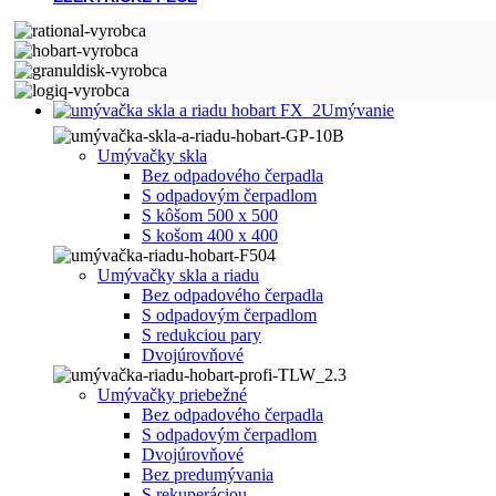
Umývanie
Umývačky skla
Bez odpadového čerpadla
S odpadovým čerpadlom
S kôšom 500 x 500
S košom 400 x 400
Umývačky skla a riadu
Bez odpadového čerpadla
S odpadovým čerpadlom
S redukciou pary
Dvojúrovňové
Umývačky priebežné
Bez odpadového čerpadla
S odpadovým čerpadlom
Dvojúrovňové
Bez predumývania
S rekuperáciou