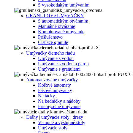
S vysokotlakým umývaním
GRANULOVé UMýVAČKY
S automatickým otváraním
Manuálne otváranie
Kombinované umývanie
Príšlušenstvo
Čistiace granule
Umývačky čierneho riadu
Umývanie s vodou
Umývanie s vodou a parou
Umývanie s granulami
Automatizované umývačky
Košové automaty
Pásové umývačky
Na tácky
Na bedničky a nádoby
Priemyselné umývanie
Dráhy | umývacie stoly | drezy
Vstupné a výstupné stoly
Umývacie stoly