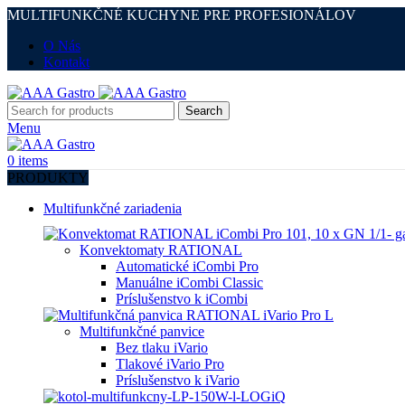
MULTIFUNKČNÉ KUCHYNE PRE PROFESIONÁLOV
O Nás
Kontakt
Search
Menu
0
items
PRODUKTY
Multifunkčné zariadenia
Konvektomaty RATIONAL
Automatické iCombi Pro
Manuálne iCombi Classic
Príslušenstvo k iCombi
Multifunkčné panvice
Bez tlaku iVario
Tlakové iVario Pro
Príslušenstvo k iVario