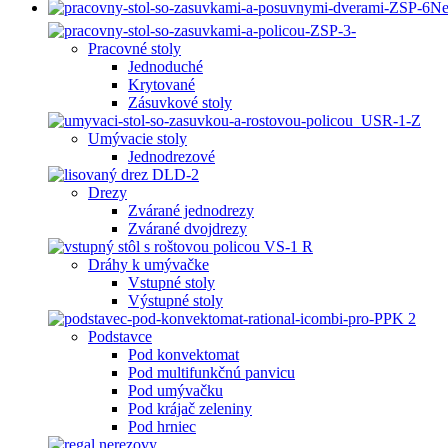
Ne
Pracovné stoly
Jednoduché
Krytované
Zásuvkové stoly
Umývacie stoly
Jednodrezové
Drezy
Zvárané jednodrezy
Zvárané dvojdrezy
Dráhy k umývačke
Vstupné stoly
Výstupné stoly
Podstavce
Pod konvektomat
Pod multifunkčnú panvicu
Pod umývačku
Pod krájač zeleniny
Pod hrniec