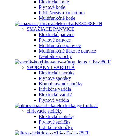
Elektrické kotle
Plynové kotle
Príslušenstvo ku kotlom
Multifunkčné kotle
SMAŽIACE PANVICE
Elektrické panvice
Plynové panvice
Multifunkčné panvice
Multifunkčné tlakové panvice
Neutrálne plochy
SPORÁKY | VARIDLÁ
Elektrické sporáky
Plynové sporáky
Kombinované sporáky
Indukčné varidlá
Elektrické varidlá
Plynové varidlá
ohrievacie stoličky
Elektrické stoličky
Plynové stoličky
Indukčné stoličky