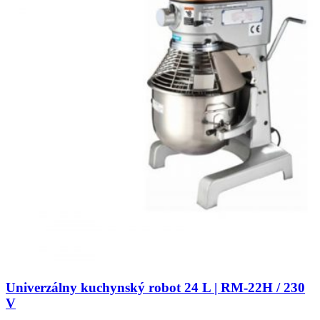
Univerzálny kuchynský robot 24 L | RM-22H / 230
V