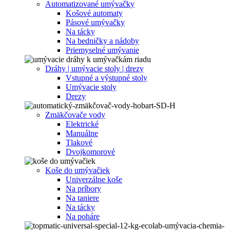
Automatizované umývačky
Košové automaty
Pásové umývačky
Na tácky
Na bedničky a nádoby
Priemyselné umývanie
Dráhy | umývacie stoly | drezy
Vstupné a výstupné stoly
Umývacie stoly
Drezy
Zmäkčovače vody
Elektrické
Manuálne
Tlakové
Dvojkomorové
Koše do umývačiek
Univerzálne koše
Na príbory
Na taniere
Na tácky
Na poháre