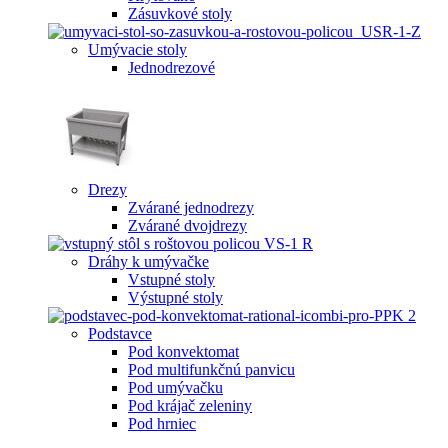
Zásuvkové stoly
Umývacie stoly
Jednodrezové
Drezy
Zvárané jednodrezy
Zvárané dvojdrezy
Dráhy k umývačke
Vstupné stoly
Výstupné stoly
Podstavce
Pod konvektomat
Pod multifunkčnú panvicu
Pod umývačku
Pod krájač zeleniny
Pod hrniec