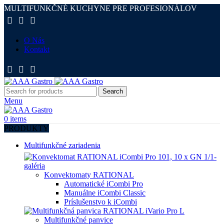
MULTIFUNKČNÉ KUCHYNE PRE PROFESIONÁLOV
O Nás
Kontakt
Search
Menu
0
items
PRODUKTY
Multifunkčné zariadenia
Konvektomaty RATIONAL
Automatické iCombi Pro
Manuálne iCombi Classic
Príslušenstvo k iCombi
Multifunkčné panvice