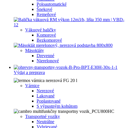
Poloautomatické
Šnekové
Remeňové
Vákuové baličky
Komorové
Bezkomorové
Mäsokláty
Drevenné
Nierelonové
Výdaj a preprava
Várnice
Nerezové
Lakované
Poplastované
S výpustným kohútom
Transportné vozíky
Neutrálne
Vyhrievané