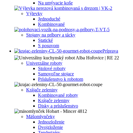
Na umývacie koše
Výlevky
Jednoduché
Kombinované
Stojany na príbory a tácky
Statické
S posuvom
Príprava
Univerzálne roboty
Stolové roboty
Samovoľne stojace
Príslušenstvo k robotom
Krájače zeleniny
Kombinované roboty
Krájače zeleniny
Disky a príslušenstvo
Mäšomlynčeky
Jednozloženie
Dvojzloženie
Tenderizéry