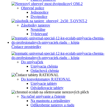
Ohrevné police
Jednopolice
Dvojpolice
Zásobníky tanierov
Neutrálne
Vyhrievané
Čistiace prostriedky
Do umývačiek
Umývacia chémia
Oplachová chémia
Do konvektomatov RATIONAL
Umývacie tablety
Odvápňovacie tablety
Na ručné umývanie a čistenie
Na mastnotu a pripáleniny
Odškrobenie tanierov a riadu