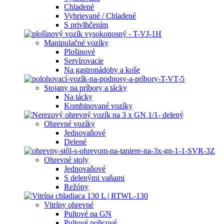
Chladené
Vyhrievané / Chladené
S privlhčením
Manipulačné vozíky
Plošinové
Servírovacie
Na gastronádoby a koše
Stojany na príbory a tácky
Na tácky
Kombinované vozíky
Ohrevné vozíky
Jednovaňové
Delené
Ohrevné stoly
Jednovaňové
S delenými vaňami
Režóny
Vitríny ohrevné
Pultové na GN
Pultové policové