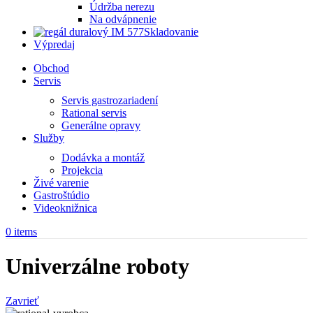
Údržba nerezu
Na odvápnenie
Skladovanie
Výpredaj
Obchod
Servis
Servis gastrozariadení
Rational servis
Generálne opravy
Služby
Dodávka a montáž
Projekcia
Živé varenie
Gastroštúdio
Videoknižnica
0
items
Univerzálne roboty
Zavrieť