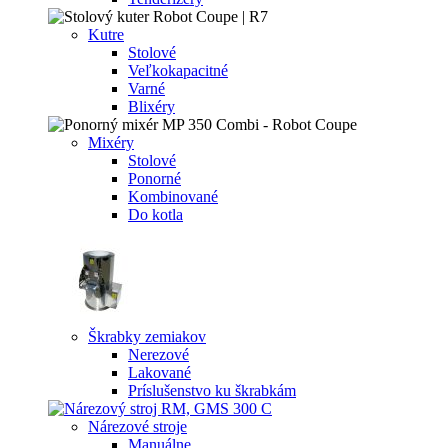
Kutre
Stolové
Veľkokapacitné
Varné
Blixéry
Mixéry
Stolové
Ponorné
Kombinované
Do kotla
Škrabky zemiakov
Nerezové
Lakované
Príslušenstvo ku škrabkám
Nárezové stroje
Manuálne