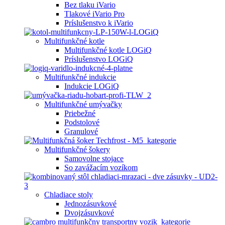
Bez tlaku iVario
Tlakové iVario Pro
Príslušenstvo k iVario
Multifunkčné kotle
Multifunkčné kotle LOGiQ
Príslušenstvo LOGiQ
Multifunkčné indukcie
Indukcie LOGiQ
Multifunkčné umývačky
Priebežné
Podstolové
Granulové
Multifunkčné šokery
Samovolne stojace
So zavážacím vozíkom
Chladiace stoly
Jednozásuvkové
Dvojzásuvkové