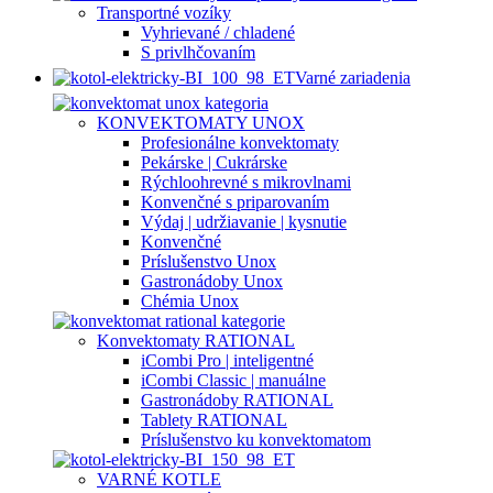
Transportné vozíky
Vyhrievané / chladené
S privlhčovaním
Varné zariadenia
KONVEKTOMATY UNOX
Profesionálne konvektomaty
Pekárske | Cukrárske
Rýchloohrevné s mikrovlnami
Konvenčné s priparovaním
Výdaj | udržiavanie | kysnutie
Konvenčné
Príslušenstvo Unox
Gastronádoby Unox
Chémia Unox
Konvektomaty RATIONAL
iCombi Pro | inteligentné
iCombi Classic | manuálne
Gastronádoby RATIONAL
Tablety RATIONAL
Príslušenstvo ku konvektomatom
VARNÉ KOTLE