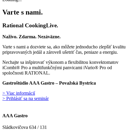
Varte s nami.
Rational CookingLive​.
Naživo. Zdarma. Nezáväzne.
Varte s nami a dozviete sa, ako môžete jednoducho zlepšiť kvalitu
pripravovaných jedál a zároveň ušetriť čas, peniaze a energiu.
Nechajte sa inšpirovať výkonom a flexibilitou konvektomatov
iCombi® Pro a multifunkčnými panvicami iVario® Pro od
spoločnosti RATIONAL.
Gastroštúdio AAA Gastro – Považská Bystrica
> Viac informácií
> Prihlásiť sa na seminár
AAA Gastro
Sládkovičova 634 / 131