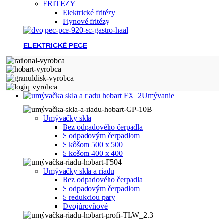
FRITÉZY
Elektrické fritézy
Plynové fritézy
ELEKTRICKÉ PECE
Umývanie
Umývačky skla
Bez odpadového čerpadla
S odpadovým čerpadlom
S kôšom 500 x 500
S košom 400 x 400
Umývačky skla a riadu
Bez odpadového čerpadla
S odpadovým čerpadlom
S redukciou pary
Dvojúrovňové