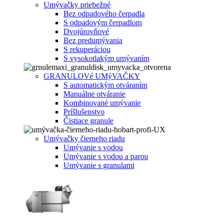
Umývačky priebežné
Bez odpadového čerpadla
S odpadovým čerpadlom
Dvojúrovňové
Bez predumývania
S rekuperáciou
S vysokotlakým umývaním
GRANULOVé UMýVAČKY
S automatickým otváraním
Manuálne otváranie
Kombinované umývanie
Príšlušenstvo
Čistiace granule
Umývačky čierneho riadu
Umývanie s vodou
Umývanie s vodou a parou
Umývanie s granulami