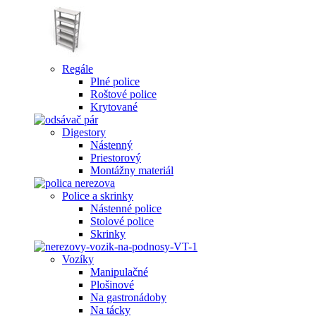
Regále
Plné police
Roštové police
Krytované
Digestory
Nástenný
Priestorový
Montážny materiál
Police a skrinky
Nástenné police
Stolové police
Skrinky
Vozíky
Manipulačné
Plošinové
Na gastronádoby
Na tácky