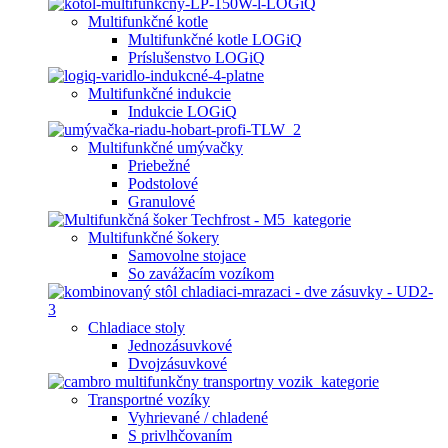
Multifunkčné kotle
Multifunkčné kotle LOGiQ
Príslušenstvo LOGiQ
Multifunkčné indukcie
Indukcie LOGiQ
Multifunkčné umývačky
Priebežné
Podstolové
Granulové
Multifunkčné šokery
Samovolne stojace
So zavážacím vozíkom
Chladiace stoly
Jednozásuvkové
Dvojzásuvkové
Transportné vozíky
Vyhrievané / chladené
S privlhčovaním