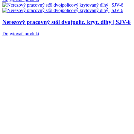
Nerezový pracovný stôl dvojpolic. kryt. dlhý | SJV-6
Dopytovať produkt