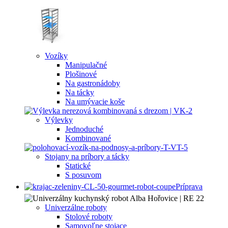
Vozíky
Manipulačné
Plošinové
Na gastronádoby
Na tácky
Na umývacie koše
Výlevky
Jednoduché
Kombinované
Stojany na príbory a tácky
Statické
S posuvom
Príprava
Univerzálne roboty
Stolové roboty
Samovoľne stojace