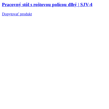
Pracovný stôl s roštovou policou dlhý | SJV-4
Dopytovať produkt