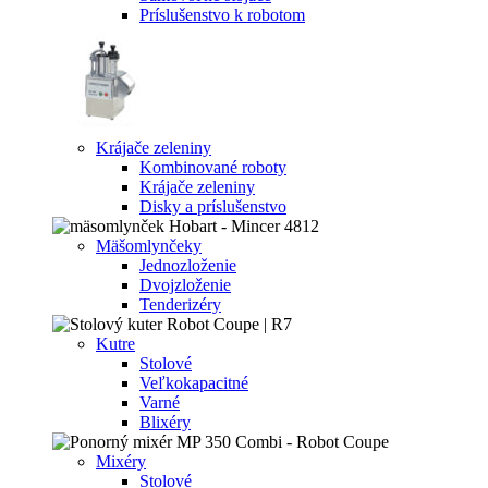
Príslušenstvo k robotom
Krájače zeleniny
Kombinované roboty
Krájače zeleniny
Disky a príslušenstvo
Mäšomlynčeky
Jednozloženie
Dvojzloženie
Tenderizéry
Kutre
Stolové
Veľkokapacitné
Varné
Blixéry
Mixéry
Stolové