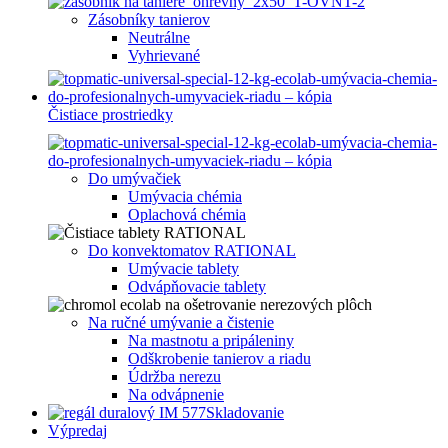
Zásobníky tanierov
Neutrálne
Vyhrievané
Čistiace prostriedky
Do umývačiek
Umývacia chémia
Oplachová chémia
Do konvektomatov RATIONAL
Umývacie tablety
Odvápňovacie tablety
Na ručné umývanie a čistenie
Na mastnotu a pripáleniny
Odškrobenie tanierov a riadu
Údržba nerezu
Na odvápnenie
Skladovanie
Výpredaj