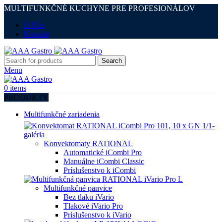
MULTIFUNKČNÉ KUCHYNE PRE PROFESIONÁLOV
O Nás
Kontakt
Search
Menu
0
items
PRODUKTY
Multifunkčné zariadenia
Konvektomaty RATIONAL
Automatické iCombi Pro
Manuálne iCombi Classic
Príslušenstvo k iCombi
Multifunkčné panvice
Bez tlaku iVario
Tlakové iVario Pro
Príslušenstvo k iVario