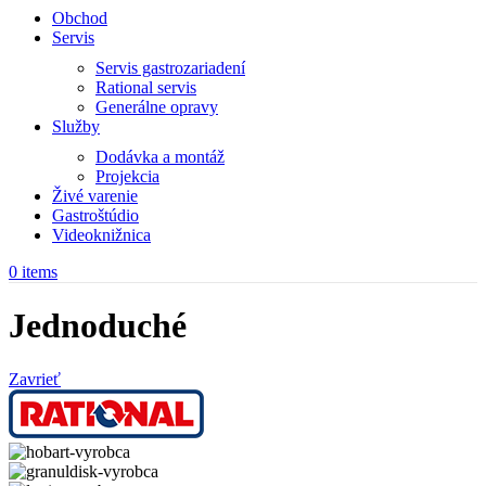
Obchod
Servis
Servis gastrozariadení
Rational servis
Generálne opravy
Služby
Dodávka a montáž
Projekcia
Živé varenie
Gastroštúdio
Videoknižnica
0
items
Jednoduché
Zavrieť