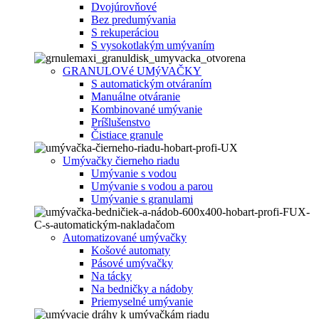
Dvojúrovňové
Bez predumývania
S rekuperáciou
S vysokotlakým umývaním
GRANULOVé UMýVAČKY
S automatickým otváraním
Manuálne otváranie
Kombinované umývanie
Príšlušenstvo
Čistiace granule
Umývačky čierneho riadu
Umývanie s vodou
Umývanie s vodou a parou
Umývanie s granulami
Automatizované umývačky
Košové automaty
Pásové umývačky
Na tácky
Na bedničky a nádoby
Priemyselné umývanie