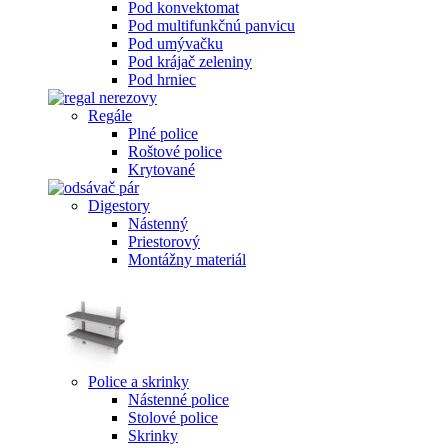
Pod konvektomat
Pod multifunkčnú panvicu
Pod umývačku
Pod krájač zeleniny
Pod hrniec
Regále
Plné police
Roštové police
Krytované
Digestory
Nástenný
Priestorový
Montážny materiál
Police a skrinky
Nástenné police
Stolové police
Skrinky