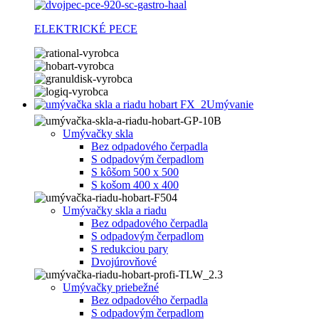
ELEKTRICKÉ PECE
Umývanie
Umývačky skla
Bez odpadového čerpadla
S odpadovým čerpadlom
S kôšom 500 x 500
S košom 400 x 400
Umývačky skla a riadu
Bez odpadového čerpadla
S odpadovým čerpadlom
S redukciou pary
Dvojúrovňové
Umývačky priebežné
Bez odpadového čerpadla
S odpadovým čerpadlom