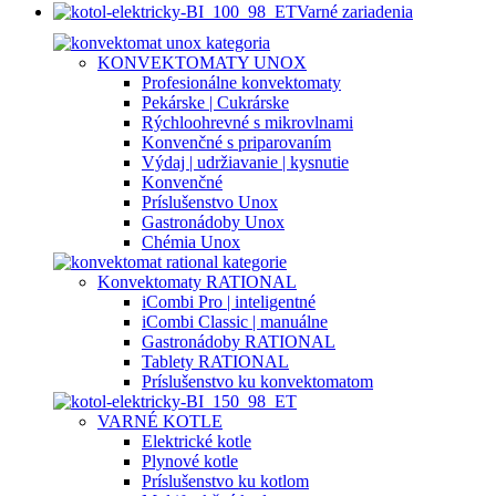
Varné zariadenia
KONVEKTOMATY UNOX
Profesionálne konvektomaty
Pekárske | Cukrárske
Rýchloohrevné s mikrovlnami
Konvenčné s priparovaním
Výdaj | udržiavanie | kysnutie
Konvenčné
Príslušenstvo Unox
Gastronádoby Unox
Chémia Unox
Konvektomaty RATIONAL
iCombi Pro | inteligentné
iCombi Classic | manuálne
Gastronádoby RATIONAL
Tablety RATIONAL
Príslušenstvo ku konvektomatom
VARNÉ KOTLE
Elektrické kotle
Plynové kotle
Príslušenstvo ku kotlom