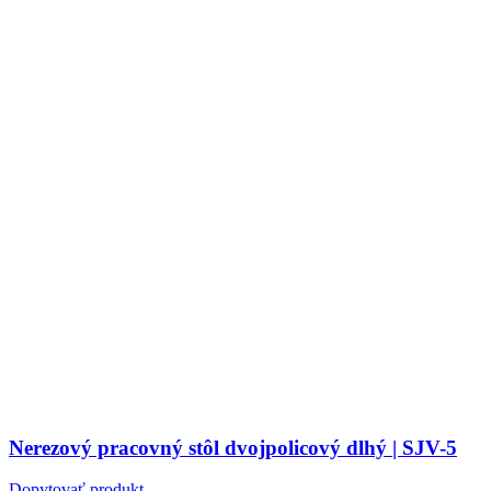
Nerezový pracovný stôl dvojpolicový dlhý | SJV-5
Dopytovať produkt