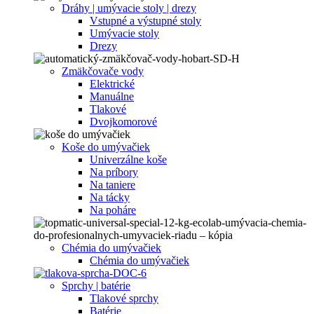
Dráhy | umývacie stoly | drezy
Vstupné a výstupné stoly
Umývacie stoly
Drezy
Zmäkčovače vody
Elektrické
Manuálne
Tlakové
Dvojkomorové
Koše do umývačiek
Univerzálne koše
Na príbory
Na taniere
Na tácky
Na poháre
Chémia do umývačiek
Chémia do umývačiek
Sprchy | batérie
Tlakové sprchy
Batérie