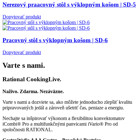
Nerezový praacovný stôl s výklopným košom | SD-5
Dopytovať produkt
Pracovný stôl s výklopným košom | SD-6
Dopytovať produkt
Varte s nami.
Rational CookingLive​.
Naživo. Zdarma. Nezáväzne.
Varte s nami a dozviete sa, ako môžete jednoducho zlepšiť kvalitu
pripravovaných jedál a zároveň ušetriť čas, peniaze a energiu.
Nechajte sa inšpirovať výkonom a flexibilitou konvektomatov
iCombi® Pro a multifunkčnými panvicami iVario® Pro od
spoločnosti RATIONAL.