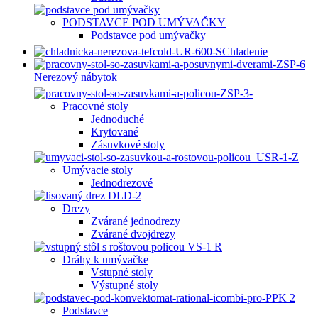
PODSTAVCE POD UMÝVAČKY
Podstavce pod umývačky
Chladenie
Nerezový nábytok
Pracovné stoly
Jednoduché
Krytované
Zásuvkové stoly
Umývacie stoly
Jednodrezové
Drezy
Zvárané jednodrezy
Zvárané dvojdrezy
Dráhy k umývačke
Vstupné stoly
Výstupné stoly
Podstavce