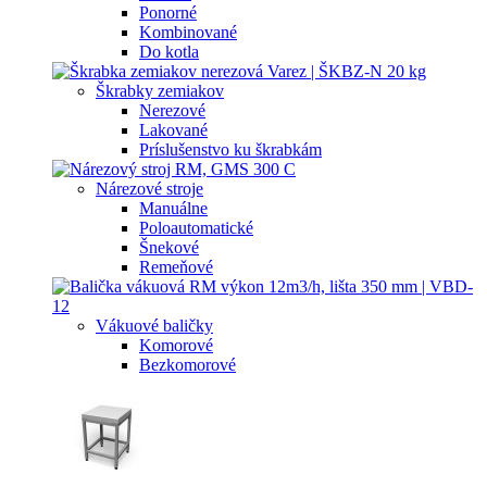
Ponorné
Kombinované
Do kotla
Škrabky zemiakov
Nerezové
Lakované
Príslušenstvo ku škrabkám
Nárezové stroje
Manuálne
Poloautomatické
Šnekové
Remeňové
Vákuové baličky
Komorové
Bezkomorové