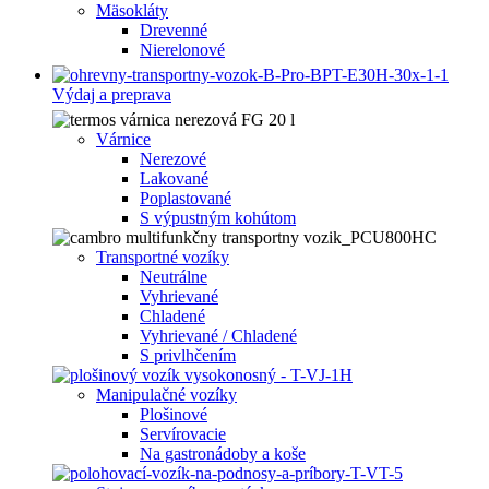
Mäsokláty
Drevenné
Nierelonové
Výdaj a preprava
Várnice
Nerezové
Lakované
Poplastované
S výpustným kohútom
Transportné vozíky
Neutrálne
Vyhrievané
Chladené
Vyhrievané / Chladené
S privlhčením
Manipulačné vozíky
Plošinové
Servírovacie
Na gastronádoby a koše