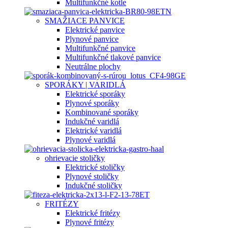
Multifunkčné kotle
SMAŽIACE PANVICE
Elektrické panvice
Plynové panvice
Multifunkčné panvice
Multifunkčné tlakové panvice
Neutrálne plochy
SPORÁKY | VARIDLÁ
Elektrické sporáky
Plynové sporáky
Kombinované sporáky
Indukčné varidlá
Elektrické varidlá
Plynové varidlá
ohrievacie stoličky
Elektrické stoličky
Plynové stoličky
Indukčné stoličky
FRITÉZY
Elektrické fritézy
Plynové fritézy