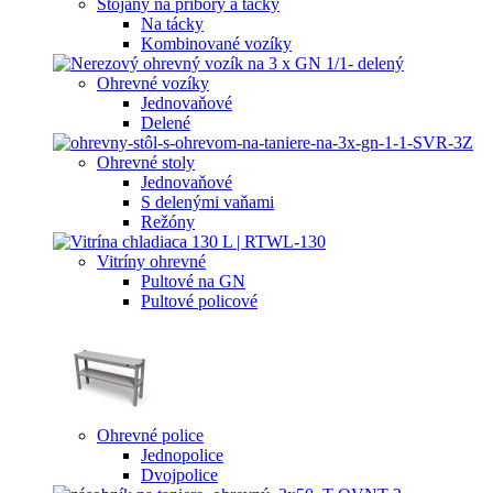
Stojany na príbory a tácky
Na tácky
Kombinované vozíky
Ohrevné vozíky
Jednovaňové
Delené
Ohrevné stoly
Jednovaňové
S delenými vaňami
Režóny
Vitríny ohrevné
Pultové na GN
Pultové policové
Ohrevné police
Jednopolice
Dvojpolice