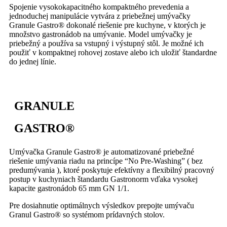
Spojenie vysokokapacitného kompaktného prevedenia a
jednoduchej manipulácie vytvára z priebežnej umývačky
Granule Gastro® dokonalé riešenie pre kuchyne, v ktorých je
množstvo gastronádob na umývanie. Model umývačky je
priebežný a používa sa vstupný i výstupný stôl. Je možné ich
použiť v kompaktnej rohovej zostave alebo ich uložiť štandardne
do jednej línie.
GRANULE
GASTRO®
Umývačka Granule Gastro® je automatizované priebežné
riešenie umývania riadu na princípe “No Pre-Washing” ( bez
predumývania ), ktoré poskytuje efektívny a flexibilný pracovný
postup v kuchyniach štandardu Gastronorm vďaka vysokej
kapacite gastronádob 65 mm GN 1/1.
Pre dosiahnutie optimálnych výsledkov prepojte umývaču
Granul Gastro® so systémom prídavných stolov.