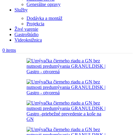
Generálne opravy
Služby
Dodávka a montáž
Projekcia
Živé varenie
Gastroštúdio
Videoknižnica
0
items