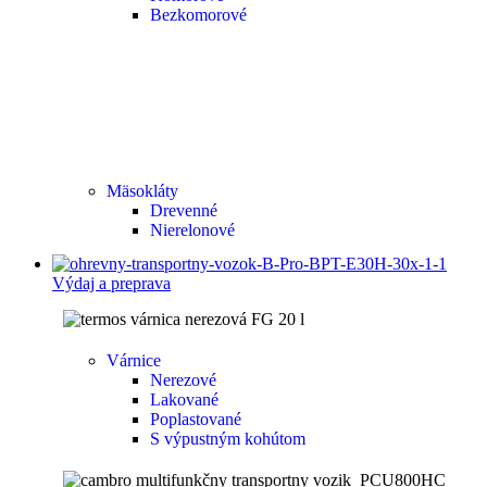
Bezkomorové
Mäsokláty
Drevenné
Nierelonové
Výdaj a preprava
Várnice
Nerezové
Lakované
Poplastované
S výpustným kohútom