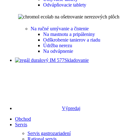
Odvápňovacie tablety
Na ručné umývanie a čistenie
Na mastnotu a pripáleniny
Odškrobenie tanierov a riadu
Údržba nerezu
Na odvápnenie
Skladovanie
Výpredaj
Obchod
Servis
Servis gastrozariadení
Rational servis