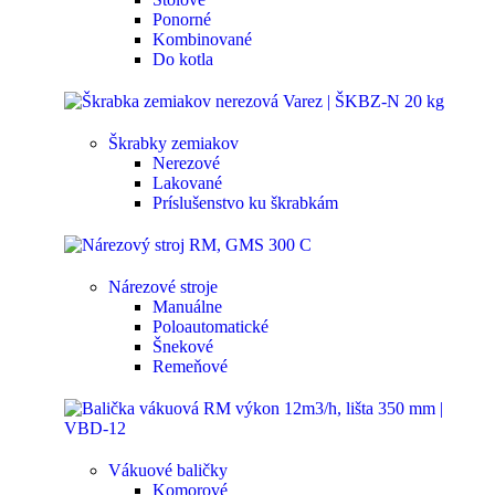
Ponorné
Kombinované
Do kotla
Škrabky zemiakov
Nerezové
Lakované
Príslušenstvo ku škrabkám
Nárezové stroje
Manuálne
Poloautomatické
Šnekové
Remeňové
Vákuové baličky
Komorové