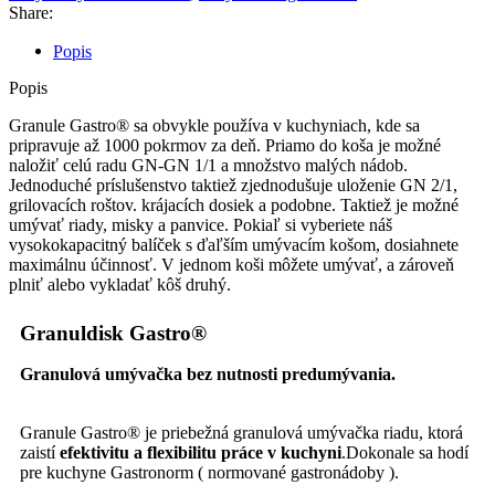
Share:
Popis
Popis
Granule Gastro® sa obvykle používa v kuchyniach, kde sa
pripravuje až 1000 pokrmov za deň. Priamo do koša je možné
naložiť celú radu GN-GN 1/1 a množstvo malých nádob.
Jednoduché príslušenstvo taktiež zjednodušuje uloženie GN 2/1,
grilovacích roštov. krájacích dosiek a podobne. Taktiež je možné
umývať riady, misky a panvice. Pokiaľ si vyberiete náš
vysokokapacitný balíček s ďaľším umývacím košom, dosiahnete
maximálnu účinnosť. V jednom koši môžete umývať, a zároveň
plniť alebo vykladať kôš druhý.
Granuldisk Gastro®
Granulová umývačka bez nutnosti predumývania.
Granule Gastro® je priebežná granulová umývačka riadu, ktorá
zaistí
efektivitu a flexibilitu práce v kuchyni
.Dokonale sa hodí
pre kuchyne Gastronorm ( normované gastronádoby ).