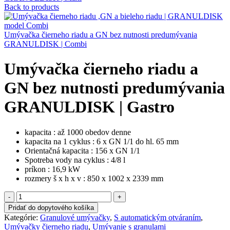
Back to products
Umývačka čierneho riadu a GN bez nutnosti predumývania
GRANULDISK | Combi
Umývačka čierneho riadu a
GN bez nutnosti predumývania
GRANULDISK | Gastro
kapacita : až 1000 obedov denne
kapacita na 1 cyklus : 6 x GN 1/1 do hl. 65 mm
Orientačná kapacita : 156 x GN 1/1
Spotreba vody na cyklus : 4/8 l
príkon : 16,9 kW
rozmery š x h x v : 850 x 1002 x 2339 mm
Pridať do dopytového košíka
Kategórie:
Granulové umývačky
,
S automatickým otváraním
,
Umývačky čierneho riadu
,
Umývanie s granulami