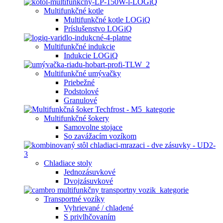
Multifunkčné kotle
Multifunkčné kotle LOGiQ
Príslušenstvo LOGiQ
Multifunkčné indukcie
Indukcie LOGiQ
Multifunkčné umývačky
Priebežné
Podstolové
Granulové
Multifunkčné šokery
Samovolne stojace
So zavážacím vozíkom
Chladiace stoly
Jednozásuvkové
Dvojzásuvkové
Transportné vozíky
Vyhrievané / chladené
S privlhčovaním