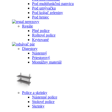
Pod multifunkčnú panvicu
Pod umývačku
Pod krájač zeleniny
Pod hrniec
Regále
Plné police
Roštové police
Krytované
Digestory
Nástenný
Priestorový
Montážny materiál
Police a skrinky
Nástenné police
Stolové police
Skrinky