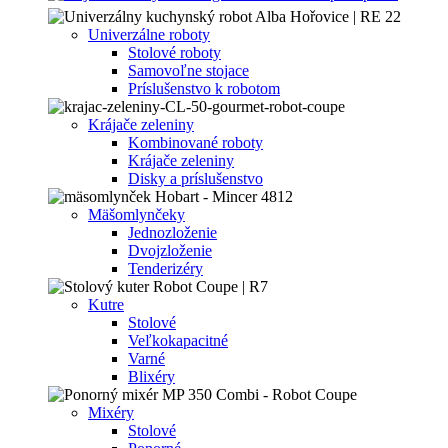
Univerzálne roboty
Stolové roboty
Samovoľne stojace
Príslušenstvo k robotom
Krájače zeleniny
Kombinované roboty
Krájače zeleniny
Disky a príslušenstvo
Mäšomlynčeky
Jednozloženie
Dvojzloženie
Tenderizéry
Kutre
Stolové
Veľkokapacitné
Varné
Blixéry
Mixéry
Stolové