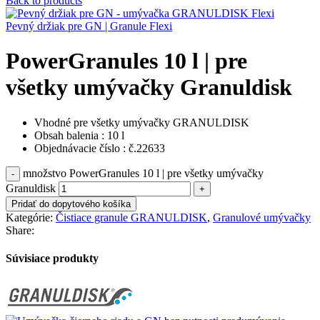
Back to products
Pevný držiak pre GN | Granule Flexi
PowerGranules 10 l | pre
všetky umývačky Granuldisk
Vhodné pre všetky umývačky GRANULDISK
Obsah balenia : 10 l
Objednávacie číslo : č.22633
množstvo PowerGranules 10 l | pre všetky umývačky
Granuldisk
Pridať do dopytového košíka
Kategórie:
Čistiace granule GRANULDISK
,
Granulové umývačky
Share:
Súvisiace produkty