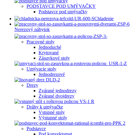
PODSTAVCE POD UMÝVAČKY
Podstavce pod umývačky
Chladenie
Nerezový nábytok
Pracovné stoly
Jednoduché
Krytované
Zásuvkové stoly
Umývacie stoly
Jednodrezové
Drezy
Zvárané jednodrezy
Zvárané dvojdrezy
Dráhy k umývačke
Vstupné stoly
Výstupné stoly
Podstavce
Pod konvektomat