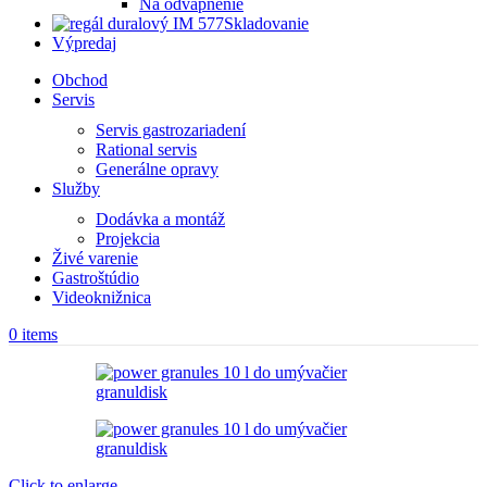
Na odvápnenie
Skladovanie
Výpredaj
Obchod
Servis
Servis gastrozariadení
Rational servis
Generálne opravy
Služby
Dodávka a montáž
Projekcia
Živé varenie
Gastroštúdio
Videoknižnica
0
items
Click to enlarge