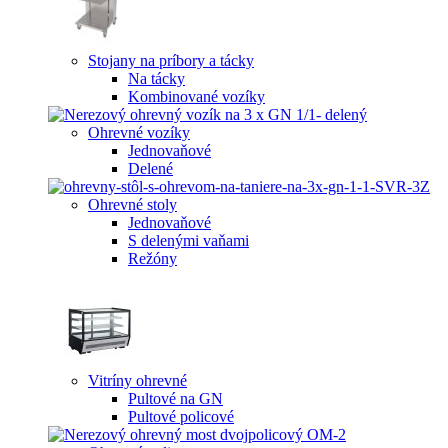
Stojany na príbory a tácky
Na tácky
Kombinované vozíky
Ohrevné vozíky
Jednovaňové
Delené
Ohrevné stoly
Jednovaňové
S delenými vaňami
Režóny
Vitríny ohrevné
Pultové na GN
Pultové policové