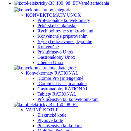
Varné zariadenia
KONVEKTOMATY UNOX
Profesionálne konvektomaty
Pekárske | Cukrárske
Rýchloohrevné s mikrovlnami
Konvenčné s priparovaním
Výdaj | udržiavanie | kysnutie
Konvenčné
Príslušenstvo Unox
Gastronádoby Unox
Chémia Unox
Konvektomaty RATIONAL
iCombi Pro | inteligentné
iCombi Classic | manuálne
Gastronádoby RATIONAL
Tablety RATIONAL
Príslušenstvo ku konvektomatom
VARNÉ KOTLE
Elektrické kotle
Plynové kotle
Príslušenstvo ku kotlom
Multifunkčné kotle