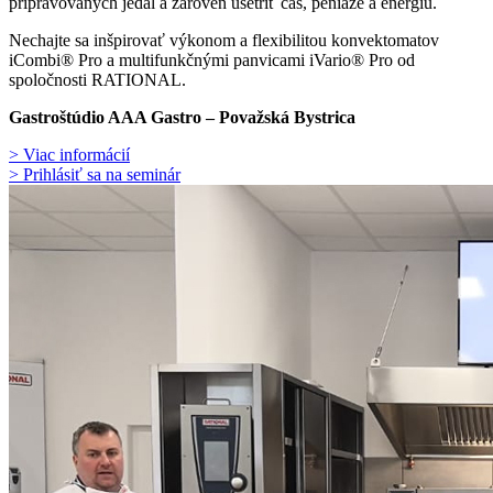
pripravovaných jedál a zároveň ušetriť čas, peniaze a energiu.
Nechajte sa inšpirovať výkonom a flexibilitou konvektomatov
iCombi® Pro a multifunkčnými panvicami iVario® Pro od
spoločnosti RATIONAL.
Gastroštúdio AAA Gastro – Považská Bystrica
> Viac informácií
> Prihlásiť sa na seminár