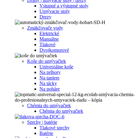
Dráhy | umývacie stoly | drezy
Vstupné a výstupné stoly
Umývacie stoly
Drezy
Zmäkčovače vody
Elektrické
Manuálne
Tlakové
Dvojkomorové
Koše do umývačiek
Univerzálne koše
Na príbory
Na taniere
Na tácky
Na poháre
Chémia do umývačiek
Chémia do umývačiek
Sprchy | batérie
Tlakové sprchy
Batérie