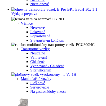
Nierelonové
Výdaj a preprava
Várnice
Nerezové
Lakované
Poplastované
S výpustným kohútom
Transportné vozíky
Neutrálne
Vyhrievané
Chladené
Vyhrievané / Chladené
S privlhčením
Manipulačné vozíky
Plošinové
Servírovacie
Na gastronádoby a koše