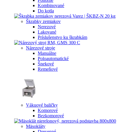
Ponorné
Kombinované
Do kotla
Škrabky zemiakov
Nerezové
Lakované
Príslušenstvo ku škrabkám
Nárezové stroje
Manuálne
Poloautomatické
Šnekové
Remeňové
Vákuové baličky
Komorové
Bezkomorové
Mäsokláty
Drevenné