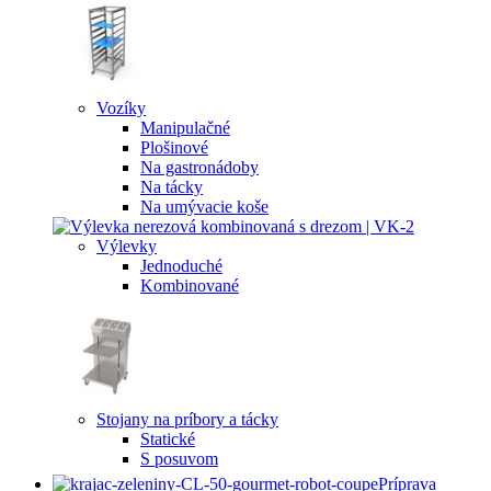
Vozíky
Manipulačné
Plošinové
Na gastronádoby
Na tácky
Na umývacie koše
Výlevky
Jednoduché
Kombinované
Stojany na príbory a tácky
Statické
S posuvom
Príprava