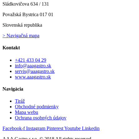
Sládkovičova 634 / 131
Považská Bystrica 017 01
Slovenská republika
> Navigačná mapa
Kontakt
+421 433 04 29
info@aaagastro.sk
servis@aaagastro.sk
www.aaagastro.sk
Navigácia
Tiráž
Obchodné podmienky
Mapa webu
Ochrana osobných údajov
Facebook-f
Instagram
Pinterest
Youtube
Linkedin
AAA Gastro s.r.o. © 2018 All rights reserved​