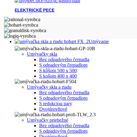
ELEKTRICKÉ PECE
Umývanie
Umývačky skla
Bez odpadového čerpadla
S odpadovým čerpadlom
S kôšom 500 x 500
S košom 400 x 400
Umývačky skla a riadu
Bez odpadového čerpadla
S odpadovým čerpadlom
S redukciou pary
Dvojúrovňové
Umývačky priebežné
Bez odpadového čerpadla
S odpadovým čerpadlom
Dvojúrovňové