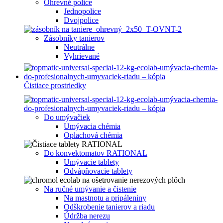
Ohrevné police
Jednopolice
Dvojpolice
Zásobníky tanierov
Neutrálne
Vyhrievané
Čistiace prostriedky
Do umývačiek
Umývacia chémia
Oplachová chémia
Do konvektomatov RATIONAL
Umývacie tablety
Odvápňovacie tablety
Na ručné umývanie a čistenie
Na mastnotu a pripáleniny
Odškrobenie tanierov a riadu
Údržba nerezu