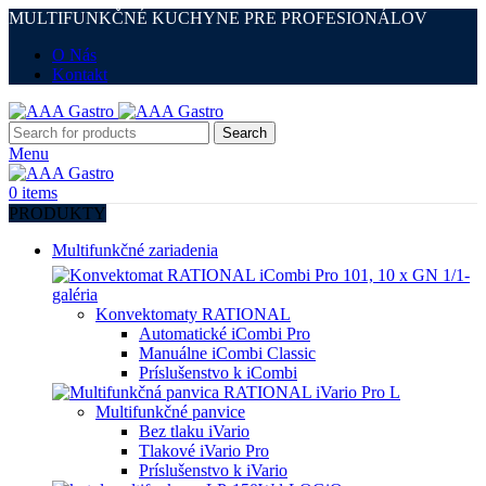
MULTIFUNKČNÉ KUCHYNE PRE PROFESIONÁLOV
O Nás
Kontakt
Search
Menu
0
items
PRODUKTY
Multifunkčné zariadenia
Konvektomaty RATIONAL
Automatické iCombi Pro
Manuálne iCombi Classic
Príslušenstvo k iCombi
Multifunkčné panvice
Bez tlaku iVario
Tlakové iVario Pro
Príslušenstvo k iVario