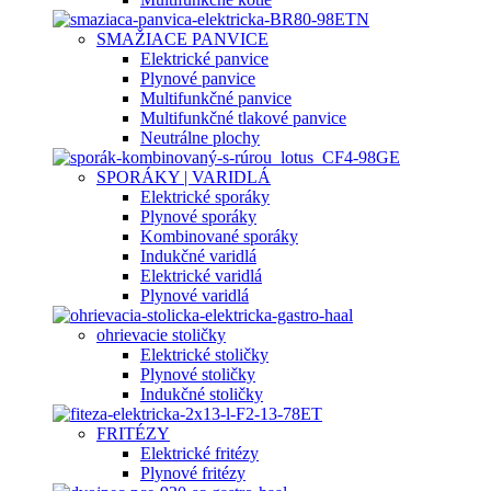
SMAŽIACE PANVICE
Elektrické panvice
Plynové panvice
Multifunkčné panvice
Multifunkčné tlakové panvice
Neutrálne plochy
SPORÁKY | VARIDLÁ
Elektrické sporáky
Plynové sporáky
Kombinované sporáky
Indukčné varidlá
Elektrické varidlá
Plynové varidlá
ohrievacie stoličky
Elektrické stoličky
Plynové stoličky
Indukčné stoličky
FRITÉZY
Elektrické fritézy
Plynové fritézy