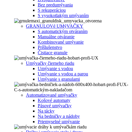
Bez predumývania
S rekuperáciou
S vysokotlakým umývaním
GRANULOVé UMýVAČKY
S automatickým otváraním
Manuálne otváranie
Kombinované umývanie
Príšlušenstvo
Čistiace granule
Umývačky čierneho riadu
Umývanie s vodou
Umývanie s vodou a parou
Umývanie s granulami
Automatizované umývačky
Košové automaty
Pásové umývačky
Na tácky
Na bedničky a nádoby
Priemyselné umývanie