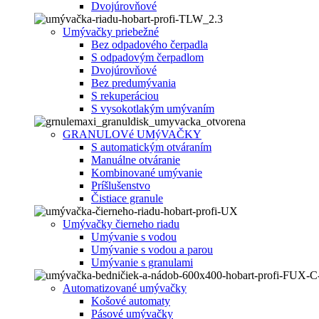
Dvojúrovňové
Umývačky priebežné
Bez odpadového čerpadla
S odpadovým čerpadlom
Dvojúrovňové
Bez predumývania
S rekuperáciou
S vysokotlakým umývaním
GRANULOVé UMýVAČKY
S automatickým otváraním
Manuálne otváranie
Kombinované umývanie
Príšlušenstvo
Čistiace granule
Umývačky čierneho riadu
Umývanie s vodou
Umývanie s vodou a parou
Umývanie s granulami
Automatizované umývačky
Košové automaty
Pásové umývačky