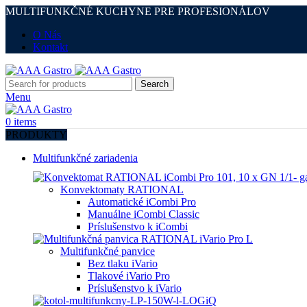
MULTIFUNKČNÉ KUCHYNE PRE PROFESIONÁLOV
O Nás
Kontakt
Search
Menu
0
items
PRODUKTY
Multifunkčné zariadenia
Konvektomaty RATIONAL
Automatické iCombi Pro
Manuálne iCombi Classic
Príslušenstvo k iCombi
Multifunkčné panvice
Bez tlaku iVario
Tlakové iVario Pro
Príslušenstvo k iVario