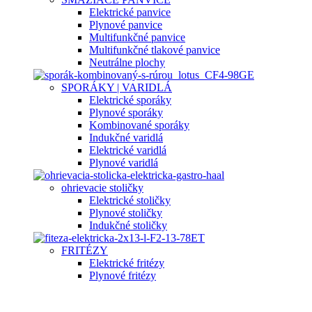
Elektrické panvice
Plynové panvice
Multifunkčné panvice
Multifunkčné tlakové panvice
Neutrálne plochy
SPORÁKY | VARIDLÁ
Elektrické sporáky
Plynové sporáky
Kombinované sporáky
Indukčné varidlá
Elektrické varidlá
Plynové varidlá
ohrievacie stoličky
Elektrické stoličky
Plynové stoličky
Indukčné stoličky
FRITÉZY
Elektrické fritézy
Plynové fritézy