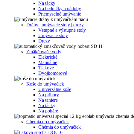
Na tácky
Na bedničky a nádoby
Priemyselné umývanie
Dráhy | umývacie stoly | drezy
Vstupné a výstupné stoly
Umývacie stoly
Drezy
Zmäkčovače vody
Elektrické
Manuálne
Tlakové
Dvojkomorové
Koše do umývačiek
Univerzálne koše
Na príbory
Na taniere
Na tácky
Na poháre
Chémia do umývačiek
Chémia do umývačiek