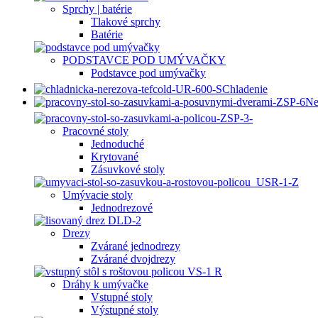
Sprchy | batérie
Tlakové sprchy
Batérie
PODSTAVCE POD UMÝVAČKY
Podstavce pod umývačky
Chladenie
Ne
Pracovné stoly
Jednoduché
Krytované
Zásuvkové stoly
Umývacie stoly
Jednodrezové
Drezy
Zvárané jednodrezy
Zvárané dvojdrezy
Dráhy k umývačke
Vstupné stoly
Výstupné stoly