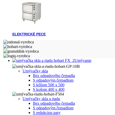
ELEKTRICKÉ PECE
Umývanie
Umývačky skla
Bez odpadového čerpadla
S odpadovým čerpadlom
S kôšom 500 x 500
S košom 400 x 400
Umývačky skla a riadu
Bez odpadového čerpadla
S odpadovým čerpadlom
S redukciou pary