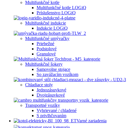
Multifunkčné kotle
Multifunkčné kotle LOGiQ
Príslušenstvo LOGiQ
Multifunkčné indukcie
Indukcie LOGiQ
Multifunkčné umývačky
Priebežné
Podstolové
Granulové
Multifunkčné šokery
Samovolne stojace
So zavážacím vozíkom
Chladiace stoly
Jednozásuvkové
Dvojzásuvkové
Transportné vozíky
Vyhrievané / chladené
S privlhčovaním
Varné zariadenia