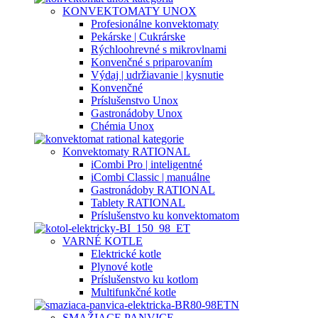
KONVEKTOMATY UNOX
Profesionálne konvektomaty
Pekárske | Cukrárske
Rýchloohrevné s mikrovlnami
Konvenčné s priparovaním
Výdaj | udržiavanie | kysnutie
Konvenčné
Príslušenstvo Unox
Gastronádoby Unox
Chémia Unox
Konvektomaty RATIONAL
iCombi Pro | inteligentné
iCombi Classic | manuálne
Gastronádoby RATIONAL
Tablety RATIONAL
Príslušenstvo ku konvektomatom
VARNÉ KOTLE
Elektrické kotle
Plynové kotle
Príslušenstvo ku kotlom
Multifunkčné kotle
SMAŽIACE PANVICE