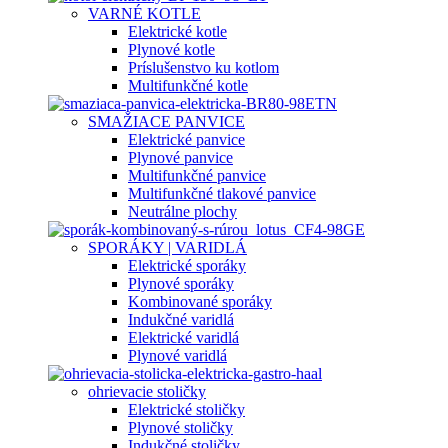
VARNÉ KOTLE
Elektrické kotle
Plynové kotle
Príslušenstvo ku kotlom
Multifunkčné kotle
SMAŽIACE PANVICE
Elektrické panvice
Plynové panvice
Multifunkčné panvice
Multifunkčné tlakové panvice
Neutrálne plochy
SPORÁKY | VARIDLÁ
Elektrické sporáky
Plynové sporáky
Kombinované sporáky
Indukčné varidlá
Elektrické varidlá
Plynové varidlá
ohrievacie stoličky
Elektrické stoličky
Plynové stoličky
Indukčné stoličky