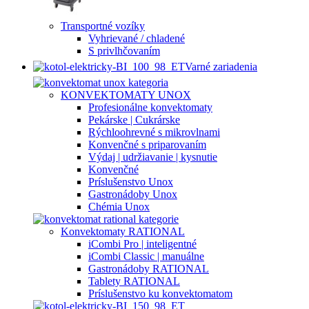
Transportné vozíky
Vyhrievané / chladené
S privlhčovaním
Varné zariadenia
KONVEKTOMATY UNOX
Profesionálne konvektomaty
Pekárske | Cukrárske
Rýchloohrevné s mikrovlnami
Konvenčné s priparovaním
Výdaj | udržiavanie | kysnutie
Konvenčné
Príslušenstvo Unox
Gastronádoby Unox
Chémia Unox
Konvektomaty RATIONAL
iCombi Pro | inteligentné
iCombi Classic | manuálne
Gastronádoby RATIONAL
Tablety RATIONAL
Príslušenstvo ku konvektomatom