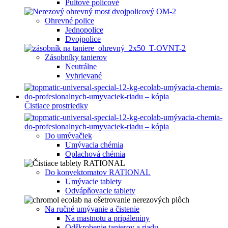
Pultové policové
Ohrevné police
Jednopolice
Dvojpolice
Zásobníky tanierov
Neutrálne
Vyhrievané
Čistiace prostriedky
Do umývačiek
Umývacia chémia
Oplachová chémia
Do konvektomatov RATIONAL
Umývacie tablety
Odvápňovacie tablety
Na ručné umývanie a čistenie
Na mastnotu a pripáleniny
Odškrobenie tanierov a riadu