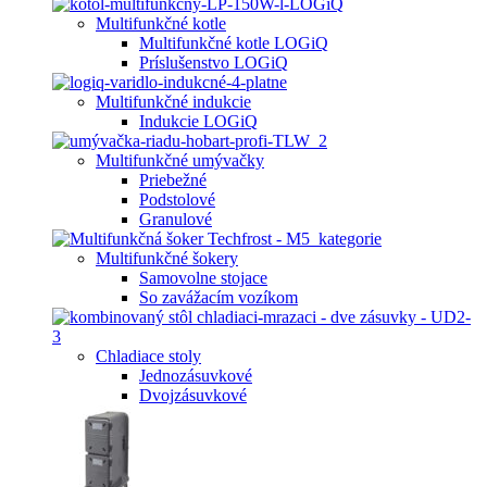
Multifunkčné kotle
Multifunkčné kotle LOGiQ
Príslušenstvo LOGiQ
Multifunkčné indukcie
Indukcie LOGiQ
Multifunkčné umývačky
Priebežné
Podstolové
Granulové
Multifunkčné šokery
Samovolne stojace
So zavážacím vozíkom
Chladiace stoly
Jednozásuvkové
Dvojzásuvkové