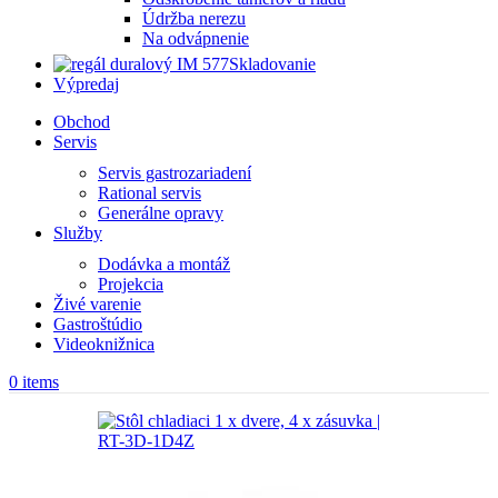
Údržba nerezu
Na odvápnenie
Skladovanie
Výpredaj
Obchod
Servis
Servis gastrozariadení
Rational servis
Generálne opravy
Služby
Dodávka a montáž
Projekcia
Živé varenie
Gastroštúdio
Videoknižnica
0
items