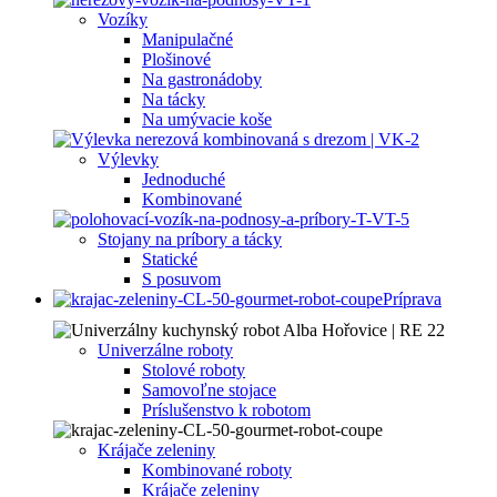
Vozíky
Manipulačné
Plošinové
Na gastronádoby
Na tácky
Na umývacie koše
Výlevky
Jednoduché
Kombinované
Stojany na príbory a tácky
Statické
S posuvom
Príprava
Univerzálne roboty
Stolové roboty
Samovoľne stojace
Príslušenstvo k robotom
Krájače zeleniny
Kombinované roboty
Krájače zeleniny