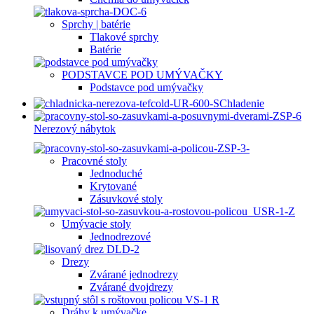
Sprchy | batérie
Tlakové sprchy
Batérie
PODSTAVCE POD UMÝVAČKY
Podstavce pod umývačky
Chladenie
Nerezový nábytok
Pracovné stoly
Jednoduché
Krytované
Zásuvkové stoly
Umývacie stoly
Jednodrezové
Drezy
Zvárané jednodrezy
Zvárané dvojdrezy
Dráhy k umývačke