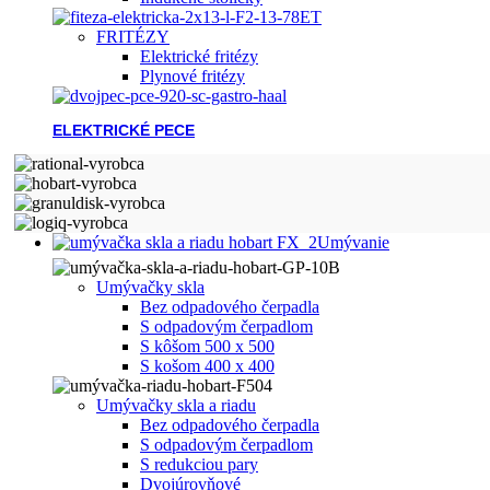
FRITÉZY
Elektrické fritézy
Plynové fritézy
ELEKTRICKÉ PECE
Umývanie
Umývačky skla
Bez odpadového čerpadla
S odpadovým čerpadlom
S kôšom 500 x 500
S košom 400 x 400
Umývačky skla a riadu
Bez odpadového čerpadla
S odpadovým čerpadlom
S redukciou pary
Dvojúrovňové