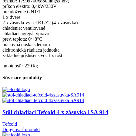
rozmer: 1790x700x850mm(šxhxv)
príkon elektro: 0,4kW/230V
pre uloženie GN1/1
1 x dvere
2 x zásuvkový set RT-Z2 (4 x zásuvka)
chladenie: ventilované
chladiaci agregát vpravo
prev. teplota: 0/+8°C
pracovná doska s lemom
elektronická riadiaca jednotka
základné príslušenstvo: 1 x rošt
hmotnosť : 220 kg
Súvisiace produkty
Stôl chladiaci Tefcold 4 x zásuvka | SA 914
Tefcold
Dopytovať produkt