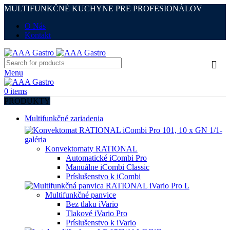
MULTIFUNKČNÉ KUCHYNE PRE PROFESIONÁLOV
O Nás
Kontakt
Menu
0
items
PRODUKTY
Multifunkčné zariadenia
Konvektomaty RATIONAL
Automatické iCombi Pro
Manuálne iCombi Classic
Príslušenstvo k iCombi
Multifunkčné panvice
Bez tlaku iVario
Tlakové iVario Pro
Príslušenstvo k iVario