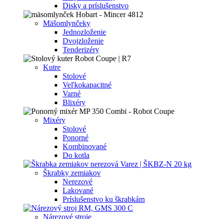
Disky a príslušenstvo
Mäšomlynčeky
Jednozloženie
Dvojzloženie
Tenderizéry
Kutre
Stolové
Veľkokapacitné
Varné
Blixéry
Mixéry
Stolové
Ponorné
Kombinované
Do kotla
Škrabky zemiakov
Nerezové
Lakované
Príslušenstvo ku škrabkám
Nárezové stroje