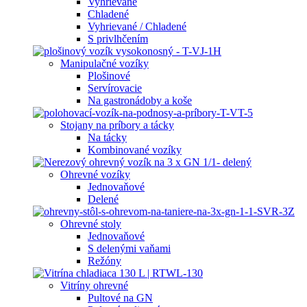
Vyhrievané
Chladené
Vyhrievané / Chladené
S privlhčením
Manipulačné vozíky
Plošinové
Servírovacie
Na gastronádoby a koše
Stojany na príbory a tácky
Na tácky
Kombinované vozíky
Ohrevné vozíky
Jednovaňové
Delené
Ohrevné stoly
Jednovaňové
S delenými vaňami
Režóny
Vitríny ohrevné
Pultové na GN