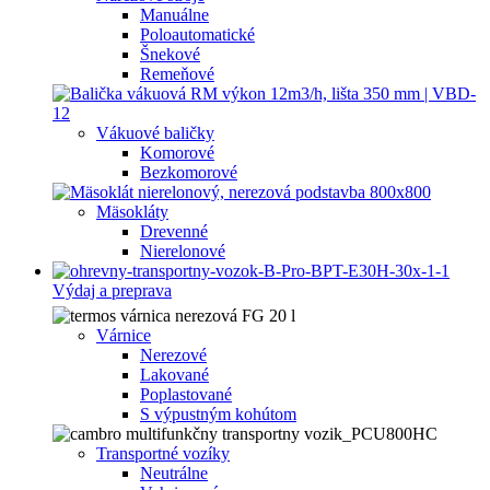
Manuálne
Poloautomatické
Šnekové
Remeňové
Vákuové baličky
Komorové
Bezkomorové
Mäsokláty
Drevenné
Nierelonové
Výdaj a preprava
Várnice
Nerezové
Lakované
Poplastované
S výpustným kohútom
Transportné vozíky
Neutrálne