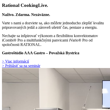
Rational CookingLive​.
Naživo. Zdarma. Nezáväzne.
Varte s nami a dozviete sa, ako môžete jednoducho zlepšiť kvalitu
pripravovaných jedál a zároveň ušetriť čas, peniaze a energiu.
Nechajte sa inšpirovať výkonom a flexibilitou konvektomatov
iCombi® Pro a multifunkčnými panvicami iVario® Pro od
spoločnosti RATIONAL.
Gastroštúdio AAA Gastro – Považská Bystrica
> Viac informácií
> Prihlásiť sa na seminár