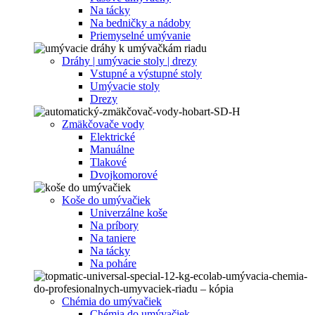
Na tácky
Na bedničky a nádoby
Priemyselné umývanie
Dráhy | umývacie stoly | drezy
Vstupné a výstupné stoly
Umývacie stoly
Drezy
Zmäkčovače vody
Elektrické
Manuálne
Tlakové
Dvojkomorové
Koše do umývačiek
Univerzálne koše
Na príbory
Na taniere
Na tácky
Na poháre
Chémia do umývačiek
Chémia do umývačiek