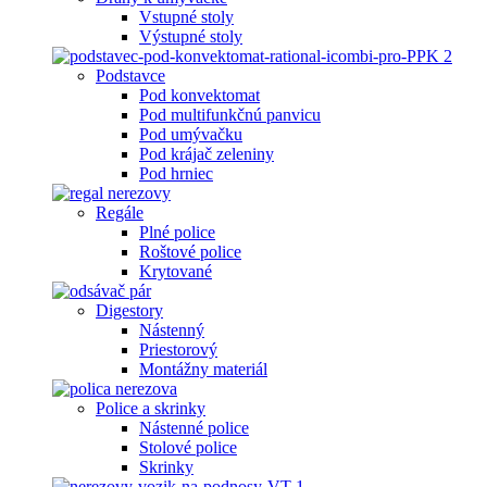
Vstupné stoly
Výstupné stoly
Podstavce
Pod konvektomat
Pod multifunkčnú panvicu
Pod umývačku
Pod krájač zeleniny
Pod hrniec
Regále
Plné police
Roštové police
Krytované
Digestory
Nástenný
Priestorový
Montážny materiál
Police a skrinky
Nástenné police
Stolové police
Skrinky