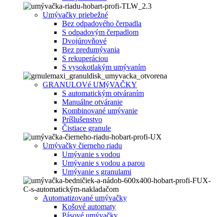
Umývačky priebežné
Bez odpadového čerpadla
S odpadovým čerpadlom
Dvojúrovňové
Bez predumývania
S rekuperáciou
S vysokotlakým umývaním
GRANULOVé UMýVAČKY
S automatickým otváraním
Manuálne otváranie
Kombinované umývanie
Príšlušenstvo
Čistiace granule
Umývačky čierneho riadu
Umývanie s vodou
Umývanie s vodou a parou
Umývanie s granulami
Automatizované umývačky
Košové automaty
Pásové umývačky