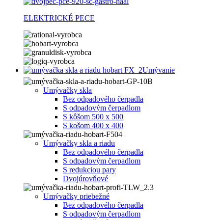
ELEKTRICKÉ PECE
Umývanie
Umývačky skla
Bez odpadového čerpadla
S odpadovým čerpadlom
S kôšom 500 x 500
S košom 400 x 400
Umývačky skla a riadu
Bez odpadového čerpadla
S odpadovým čerpadlom
S redukciou pary
Dvojúrovňové
Umývačky priebežné
Bez odpadového čerpadla
S odpadovým čerpadlom