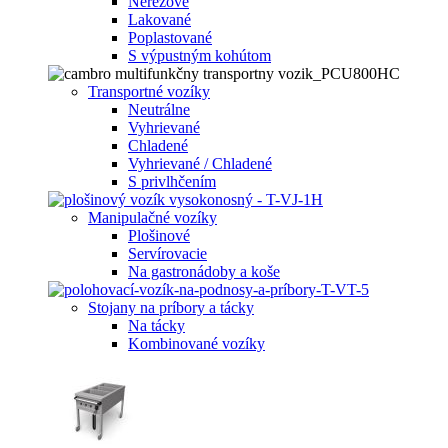
Nerezové
Lakované
Poplastované
S výpustným kohútom
Transportné vozíky
Neutrálne
Vyhrievané
Chladené
Vyhrievané / Chladené
S privlhčením
Manipulačné vozíky
Plošinové
Servírovacie
Na gastronádoby a koše
Stojany na príbory a tácky
Na tácky
Kombinované vozíky