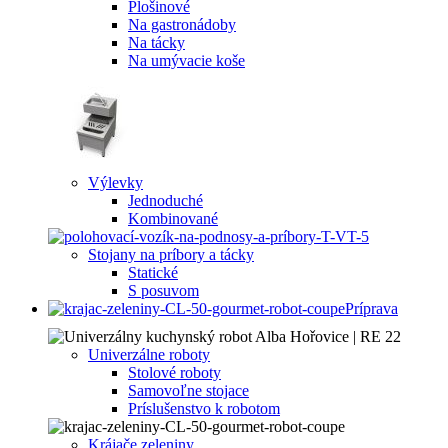
Plošinové
Na gastronádoby
Na tácky
Na umývacie koše
Výlevky
Jednoduché
Kombinované
Stojany na príbory a tácky
Statické
S posuvom
Príprava
Univerzálne roboty
Stolové roboty
Samovoľne stojace
Príslušenstvo k robotom
Krájače zeleniny