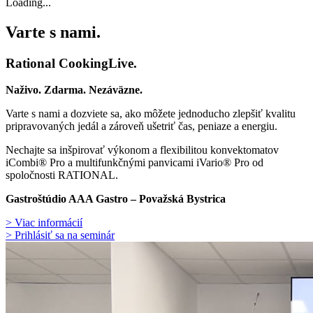
Loading...
Varte s nami.
Rational CookingLive​.
Naživo. Zdarma. Nezáväzne.
Varte s nami a dozviete sa, ako môžete jednoducho zlepšiť kvalitu
pripravovaných jedál a zároveň ušetriť čas, peniaze a energiu.
Nechajte sa inšpirovať výkonom a flexibilitou konvektomatov
iCombi® Pro a multifunkčnými panvicami iVario® Pro od
spoločnosti RATIONAL.
Gastroštúdio AAA Gastro – Považská Bystrica
> Viac informácií
> Prihlásiť sa na seminár