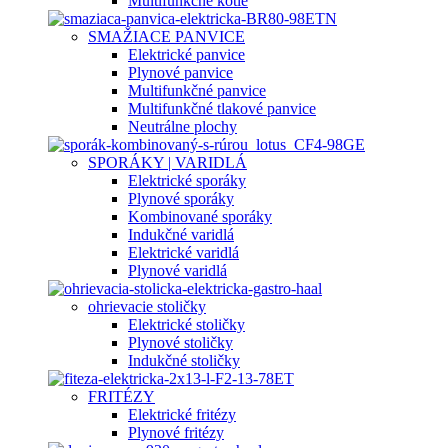
Multifunkčné kotle
SMAŽIACE PANVICE
Elektrické panvice
Plynové panvice
Multifunkčné panvice
Multifunkčné tlakové panvice
Neutrálne plochy
SPORÁKY | VARIDLÁ
Elektrické sporáky
Plynové sporáky
Kombinované sporáky
Indukčné varidlá
Elektrické varidlá
Plynové varidlá
ohrievacie stoličky
Elektrické stoličky
Plynové stoličky
Indukčné stoličky
FRITÉZY
Elektrické fritézy
Plynové fritézy