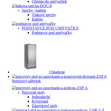
Chémia do umývačiek
Sprchy | batérie
Tlakové sprchy
Batérie
PODSTAVCE POD UMÝVAČKY
Podstavce pod umývačky
Chladenie
Nerezový nábytok
Pracovné stoly
Jednoduché
Krytované
Zásuvkové stoly