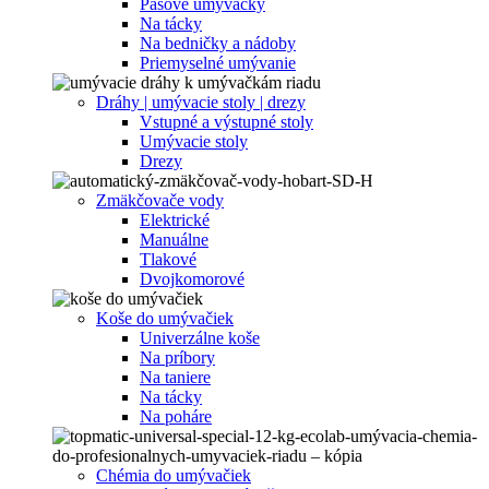
Pásové umývačky
Na tácky
Na bedničky a nádoby
Priemyselné umývanie
Dráhy | umývacie stoly | drezy
Vstupné a výstupné stoly
Umývacie stoly
Drezy
Zmäkčovače vody
Elektrické
Manuálne
Tlakové
Dvojkomorové
Koše do umývačiek
Univerzálne koše
Na príbory
Na taniere
Na tácky
Na poháre
Chémia do umývačiek