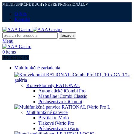
MULTIFUNKČNÉ KUCHYNE PRE PROFESIONÁLOV
O Nás
Kontakt
Search
Menu
0
items
PRODUKTY
Multifunkčné zariadenia
Konvektomaty RATIONAL
Automatické iCombi Pro
Manuálne iCombi Classic
Príslušenstvo k iCombi
Multifunkčné panvice
Bez tlaku iVario
Tlakové iVario Pro
Príslušenstvo k iVario