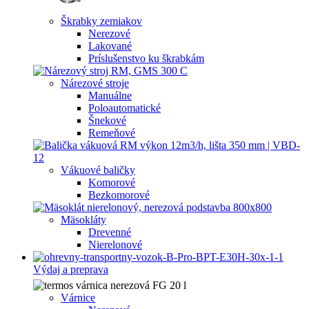
Škrabky zemiakov
Nerezové
Lakované
Príslušenstvo ku škrabkám
Nárezové stroje
Manuálne
Poloautomatické
Šnekové
Remeňové
Vákuové baličky
Komorové
Bezkomorové
Mäsokláty
Drevenné
Nierelonové
Výdaj a preprava
Várnice