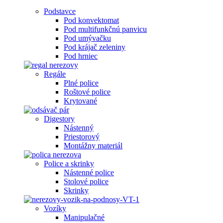
Podstavce
Pod konvektomat
Pod multifunkčnú panvicu
Pod umývačku
Pod krájač zeleniny
Pod hrniec
Regále
Plné police
Roštové police
Krytované
Digestory
Nástenný
Priestorový
Montážny materiál
Police a skrinky
Nástenné police
Stolové police
Skrinky
Vozíky
Manipulačné