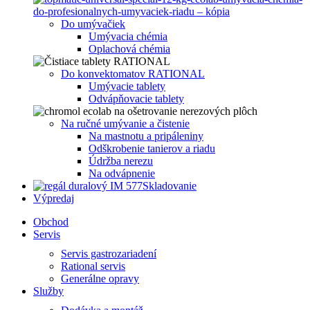
Do umývačiek
Umývacia chémia
Oplachová chémia
Do konvektomatov RATIONAL
Umývacie tablety
Odvápňovacie tablety
Na ručné umývanie a čistenie
Na mastnotu a pripáleniny
Odškrobenie tanierov a riadu
Údržba nerezu
Na odvápnenie
Skladovanie
Výpredaj
Obchod
Servis
Servis gastrozariadení
Rational servis
Generálne opravy
Služby