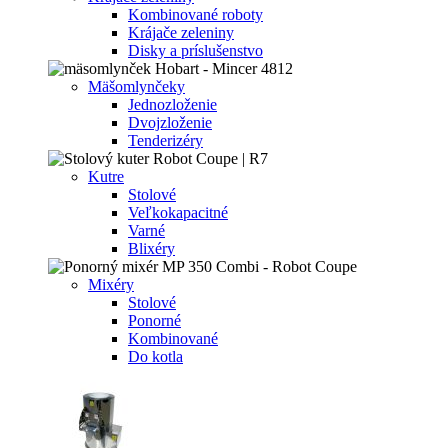
Kombinované roboty
Krájače zeleniny
Disky a príslušenstvo
Mäšomlynčeky
Jednozloženie
Dvojzloženie
Tenderizéry
Kutre
Stolové
Veľkokapacitné
Varné
Blixéry
Mixéry
Stolové
Ponorné
Kombinované
Do kotla