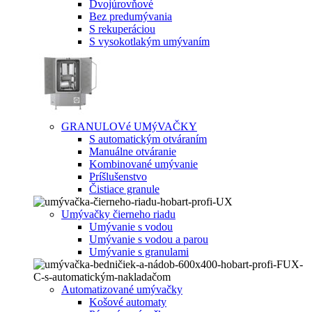
Dvojúrovňové
Bez predumývania
S rekuperáciou
S vysokotlakým umývaním
GRANULOVé UMýVAČKY
S automatickým otváraním
Manuálne otváranie
Kombinované umývanie
Príšlušenstvo
Čistiace granule
Umývačky čierneho riadu
Umývanie s vodou
Umývanie s vodou a parou
Umývanie s granulami
Automatizované umývačky
Košové automaty