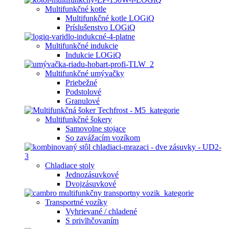
Multifunkčné kotle
Multifunkčné kotle LOGiQ
Príslušenstvo LOGiQ
Multifunkčné indukcie
Indukcie LOGiQ
Multifunkčné umývačky
Priebežné
Podstolové
Granulové
Multifunkčné šokery
Samovolne stojace
So zavážacím vozíkom
Chladiace stoly
Jednozásuvkové
Dvojzásuvkové
Transportné vozíky
Vyhrievané / chladené
S privlhčovaním