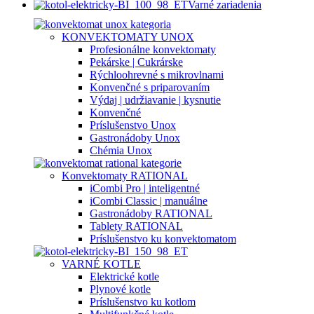
Varné zariadenia
KONVEKTOMATY UNOX
Profesionálne konvektomaty
Pekárske | Cukrárske
Rýchloohrevné s mikrovlnami
Konvenčné s priparovaním
Výdaj | udržiavanie | kysnutie
Konvenčné
Príslušenstvo Unox
Gastronádoby Unox
Chémia Unox
Konvektomaty RATIONAL
iCombi Pro | inteligentné
iCombi Classic | manuálne
Gastronádoby RATIONAL
Tablety RATIONAL
Príslušenstvo ku konvektomatom
VARNÉ KOTLE
Elektrické kotle
Plynové kotle
Príslušenstvo ku kotlom