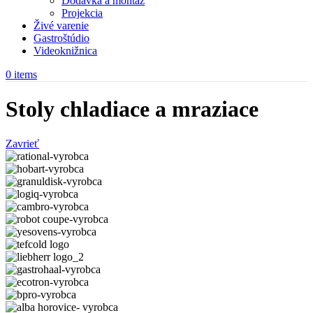
Dodávka a montáž
Projekcia
Živé varenie
Gastroštúdio
Videoknižnica
0
items
Stoly chladiace a mraziace
Zavrieť