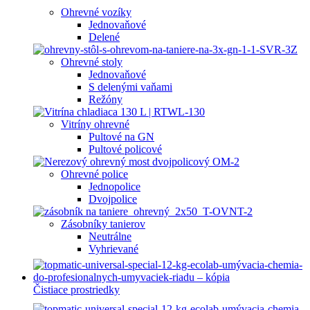
Ohrevné vozíky
Jednovaňové
Delené
Ohrevné stoly
Jednovaňové
S delenými vaňami
Režóny
Vitríny ohrevné
Pultové na GN
Pultové policové
Ohrevné police
Jednopolice
Dvojpolice
Zásobníky tanierov
Neutrálne
Vyhrievané
Čistiace prostriedky