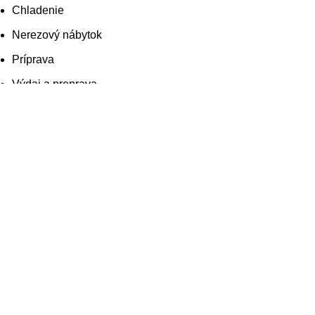
Chladenie
Nerezový nábytok
Príprava
Výdaj a preprava
Čistiace prostriedky
Skladovanie
Výpredaj
Multifunkčné zariadenia
Varné zariadenia
Umývanie
Chladenie
Nerezový nábytok
Príprava