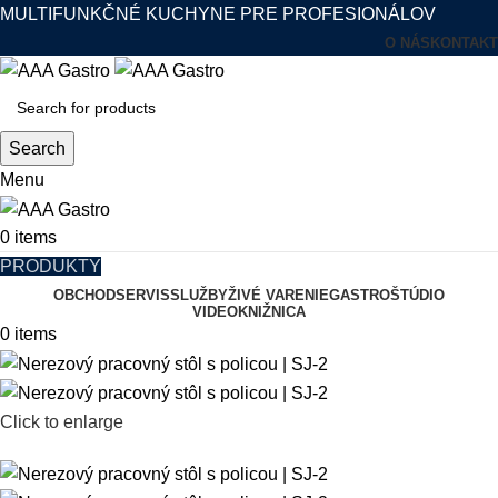
MULTIFUNKČNÉ KUCHYNE PRE PROFESIONÁLOV
O NÁS
KONTAKT
Search
Menu
0
items
PRODUKTY
OBCHOD
SERVIS
SLUŽBY
ŽIVÉ VARENIE
GASTROŠTÚDIO
VIDEOKNIŽNICA
0
items
Click to enlarge