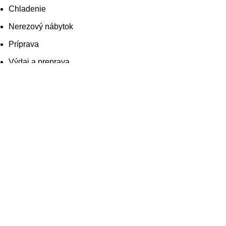
Chladenie
Nerezový nábytok
Príprava
Výdaj a preprava
Čistiace prostriedky
Skladovanie
Výpredaj
Multifunkčné zariadenia
Varné zariadenia
Umývanie
Chladenie
Nerezový nábytok
Príprava