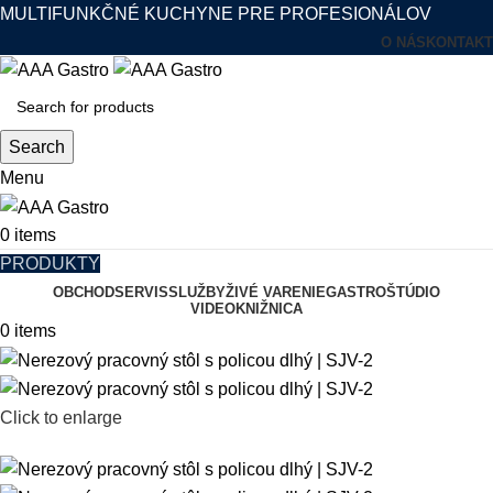
MULTIFUNKČNÉ KUCHYNE PRE PROFESIONÁLOV
O NÁS
KONTAKT
Search
Menu
0
items
PRODUKTY
OBCHOD
SERVIS
SLUŽBY
ŽIVÉ VARENIE
GASTROŠTÚDIO
VIDEOKNIŽNICA
0
items
Click to enlarge