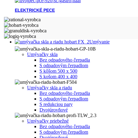
ELEKTRICKÉ PECE
Umývanie
Umývačky skla
Bez odpadového čerpadla
S odpadovým čerpadlom
S kôšom 500 x 500
S košom 400 x 400
Umývačky skla a riadu
Bez odpadového čerpadla
S odpadovým čerpadlom
S redukciou pary
Dvojúrovňové
Umývačky priebežné
Bez odpadového čerpadla
S odpadovým čerpadlom
Dvojúrovňové