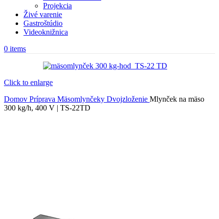
Projekcia
Živé varenie
Gastroštúdio
Videoknižnica
0
items
Click to enlarge
Domov
Príprava
Mäsomlynčeky
Dvojzloženie
Mlynček na mäso
300 kg/h, 400 V | TS-22TD