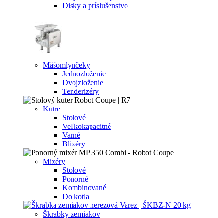
Disky a príslušenstvo
Mäšomlynčeky
Jednozloženie
Dvojzloženie
Tenderizéry
Kutre
Stolové
Veľkokapacitné
Varné
Blixéry
Mixéry
Stolové
Ponorné
Kombinované
Do kotla
Škrabky zemiakov