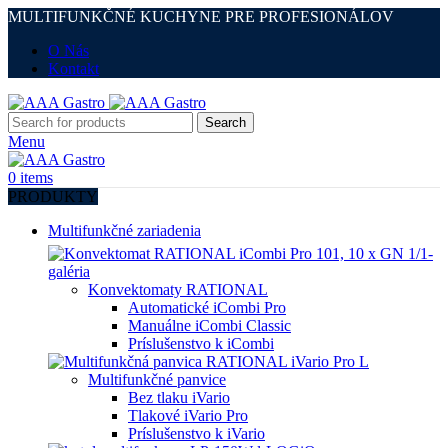
MULTIFUNKČNÉ KUCHYNE PRE PROFESIONÁLOV
O Nás
Kontakt
Search
Menu
0
items
PRODUKTY
Multifunkčné zariadenia
Konvektomaty RATIONAL
Automatické iCombi Pro
Manuálne iCombi Classic
Príslušenstvo k iCombi
Multifunkčné panvice
Bez tlaku iVario
Tlakové iVario Pro
Príslušenstvo k iVario