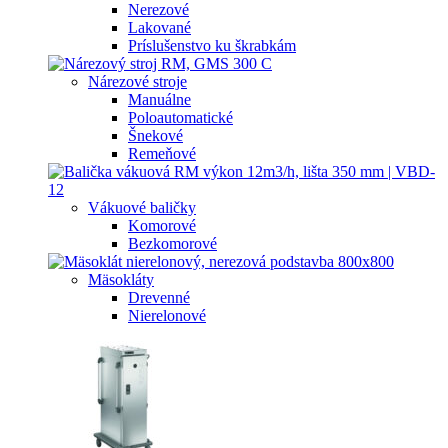
Nerezové
Lakované
Príslušenstvo ku škrabkám
Nárezové stroje
Manuálne
Poloautomatické
Šnekové
Remeňové
Vákuové baličky
Komorové
Bezkomorové
Mäsokláty
Drevenné
Nierelonové