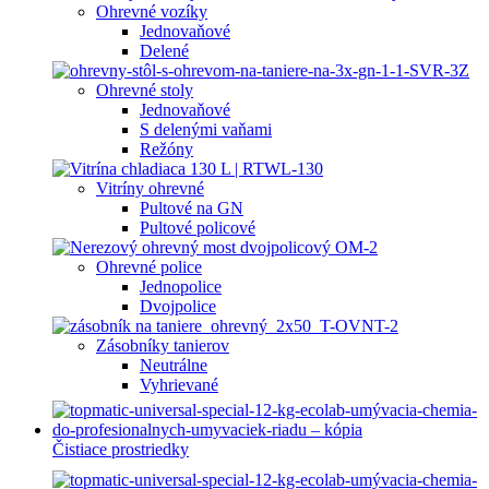
Ohrevné vozíky
Jednovaňové
Delené
Ohrevné stoly
Jednovaňové
S delenými vaňami
Režóny
Vitríny ohrevné
Pultové na GN
Pultové policové
Ohrevné police
Jednopolice
Dvojpolice
Zásobníky tanierov
Neutrálne
Vyhrievané
Čistiace prostriedky