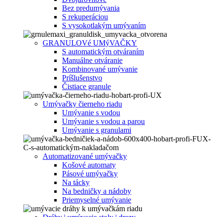
Bez predumývania
S rekuperáciou
S vysokotlakým umývaním
GRANULOVé UMýVAČKY
S automatickým otváraním
Manuálne otváranie
Kombinované umývanie
Príšlušenstvo
Čistiace granule
Umývačky čierneho riadu
Umývanie s vodou
Umývanie s vodou a parou
Umývanie s granulami
Automatizované umývačky
Košové automaty
Pásové umývačky
Na tácky
Na bedničky a nádoby
Priemyselné umývanie