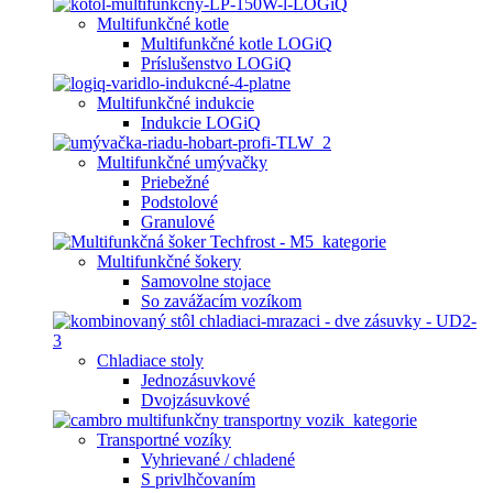
Multifunkčné kotle
Multifunkčné kotle LOGiQ
Príslušenstvo LOGiQ
Multifunkčné indukcie
Indukcie LOGiQ
Multifunkčné umývačky
Priebežné
Podstolové
Granulové
Multifunkčné šokery
Samovolne stojace
So zavážacím vozíkom
Chladiace stoly
Jednozásuvkové
Dvojzásuvkové
Transportné vozíky
Vyhrievané / chladené
S privlhčovaním