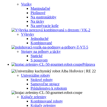
Vozíky
Manipulačné
Plošinové
Na gastronádoby
Na tácky
Na umývacie koše
Výlevky
Jednoduché
Kombinované
Stojany na príbory a tácky
Statické
S posuvom
Príprava
Univerzálne roboty
Stolové roboty
Samovoľne stojace
Príslušenstvo k robotom
Krájače zeleniny
Kombinované roboty
Krájače zeleniny