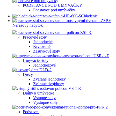
PODSTAVCE POD UMÝVAČKY
Podstavce pod umývačky
Chladenie
Nerezový nábytok
Pracovné stoly
Jednoduché
Krytované
Zásuvkové stoly
Umývacie stoly
Jednodrezové
Drezy
Zvárané jednodrezy
Zvárané dvojdrezy
Dráhy k umývačke
Vstupné stoly
Výstupné stoly
Podstavce