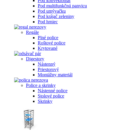
Pod konvektomat
Pod multifunkčnú panvicu
Pod umývačku
Pod krájač zeleniny
Pod hrniec
Regále
Plné police
Roštové police
Krytované
Digestory
Nástenný
Priestorový
Montážny materiál
Police a skrinky
Nástenné police
Stolové police
Skrinky