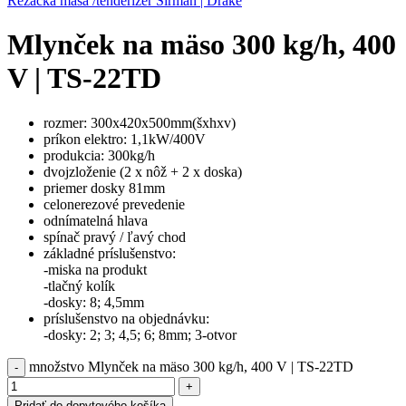
Rezačka mäsa /tenderizér Sirman | Drake
Mlynček na mäso 300 kg/h, 400
V | TS-22TD
rozmer: 300x420x500mm(šxhxv)
príkon elektro: 1,1kW/400V
produkcia: 300kg/h
dvojzloženie (2 x nôž + 2 x doska)
priemer dosky 81mm
celonerezové prevedenie
odnímatelná hlava
spínač pravý / ľavý chod
základné príslušenstvo:
-miska na produkt
-tlačný kolík
-dosky: 8; 4,5mm
príslušenstvo na objednávku:
-dosky: 2; 3; 4,5; 6; 8mm; 3-otvor
množstvo Mlynček na mäso 300 kg/h, 400 V | TS-22TD
Pridať do dopytového košíka