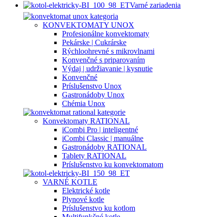
Varné zariadenia
KONVEKTOMATY UNOX
Profesionálne konvektomaty
Pekárske | Cukrárske
Rýchloohrevné s mikrovlnami
Konvenčné s priparovaním
Výdaj | udržiavanie | kysnutie
Konvenčné
Príslušenstvo Unox
Gastronádoby Unox
Chémia Unox
Konvektomaty RATIONAL
iCombi Pro | inteligentné
iCombi Classic | manuálne
Gastronádoby RATIONAL
Tablety RATIONAL
Príslušenstvo ku konvektomatom
VARNÉ KOTLE
Elektrické kotle
Plynové kotle
Príslušenstvo ku kotlom
Multifunkčné kotle