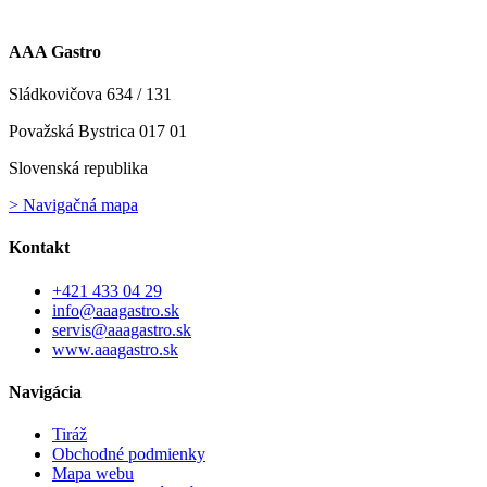
AAA Gastro
Sládkovičova 634 / 131
Považská Bystrica 017 01
Slovenská republika
> Navigačná mapa
Kontakt
+421 433 04 29
info@aaagastro.sk
servis@aaagastro.sk
www.aaagastro.sk
Navigácia
Tiráž
Obchodné podmienky
Mapa webu