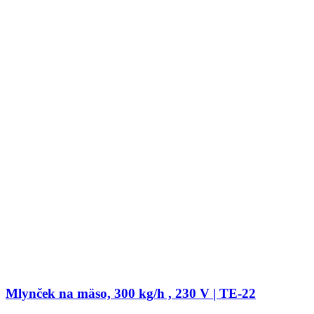
Mlynček na mäso, 300 kg/h , 230 V | TE-22