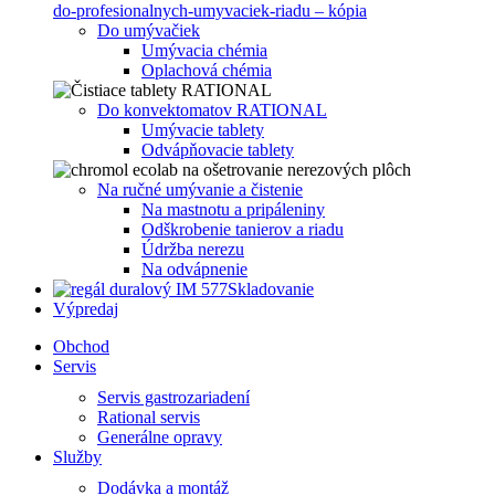
Do umývačiek
Umývacia chémia
Oplachová chémia
Do konvektomatov RATIONAL
Umývacie tablety
Odvápňovacie tablety
Na ručné umývanie a čistenie
Na mastnotu a pripáleniny
Odškrobenie tanierov a riadu
Údržba nerezu
Na odvápnenie
Skladovanie
Výpredaj
Obchod
Servis
Servis gastrozariadení
Rational servis
Generálne opravy
Služby
Dodávka a montáž