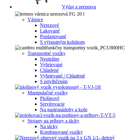
Výdaj a preprava
Várnice
Nerezové
Lakované
Poplastované
S výpustným kohútom
Transportné vozíky
Neutrálne
Vyhrievané
Chladené
Vyhrievané / Chladené
S privlhčením
Manipulačné vozíky
Plošinové
Servírovacie
Na gastronádoby a koše
Stojany na príbory a tácky
Na tácky
Kombinované vozíky