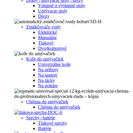
Dráhy | umývacie stoly | drezy
Vstupné a výstupné stoly
Umývacie stoly
Drezy
Zmäkčovače vody
Elektrické
Manuálne
Tlakové
Dvojkomorové
Koše do umývačiek
Univerzálne koše
Na príbory
Na taniere
Na tácky
Na poháre
Chémia do umývačiek
Chémia do umývačiek
Sprchy | batérie
Tlakové sprchy
Batérie