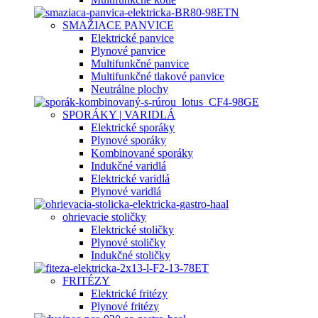
SMAŽIACE PANVICE
Elektrické panvice
Plynové panvice
Multifunkčné panvice
Multifunkčné tlakové panvice
Neutrálne plochy
SPORÁKY | VARIDLÁ
Elektrické sporáky
Plynové sporáky
Kombinované sporáky
Indukčné varidlá
Elektrické varidlá
Plynové varidlá
ohrievacie stoličky
Elektrické stoličky
Plynové stoličky
Indukčné stoličky
FRITÉZY
Elektrické fritézy
Plynové fritézy