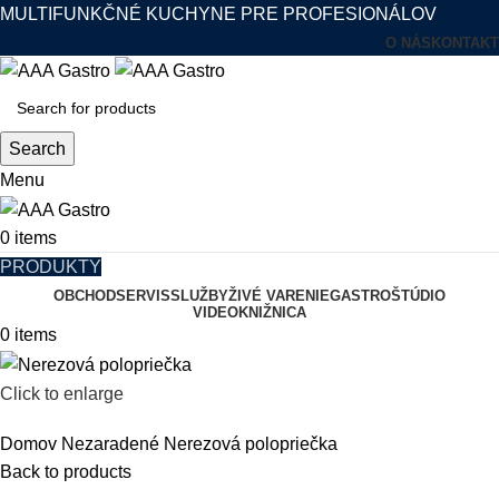
MULTIFUNKČNÉ KUCHYNE PRE PROFESIONÁLOV
O NÁS
KONTAKT
Search
Menu
0
items
PRODUKTY
OBCHOD
SERVIS
SLUŽBY
ŽIVÉ VARENIE
GASTROŠTÚDIO
VIDEOKNIŽNICA
0
items
Click to enlarge
Domov
Nezaradené
Nerezová polopriečka
Back to products