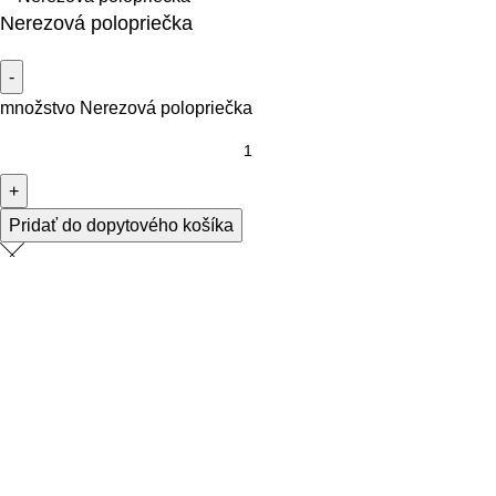
Nerezová polopriečka
množstvo Nerezová polopriečka
Pridať do dopytového košíka
Multifunkčné zariadenia
Varné zariadenia
Umývanie
Chladenie
Nerezový nábytok