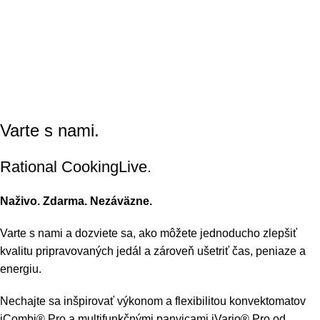
Varte s nami.
Rational CookingLive​.
Naživo. Zdarma. Nezáväzne.
Varte s nami a dozviete sa, ako môžete jednoducho zlepšiť
kvalitu pripravovaných jedál a zároveň ušetriť čas, peniaze a
energiu.
Nechajte sa inšpirovať výkonom a flexibilitou konvektomatov
iCombi® Pro a multifunkčnými panvicami iVario® Pro od