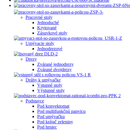
Chladenie
Ne
Pracovné stoly
Jednoduché
Krytované
Zásuvkové stoly
Umývacie stoly
Jednodrezové
Drezy
Zvárané jednodrezy
Zvárané dvojdrezy
Dráhy k umývačke
Vstupné stoly
Výstupné stoly
Podstavce
Pod konvektomat
Pod multifunkčnú panvicu
Pod umývačku
Pod krájač zeleniny
Pod hrniec