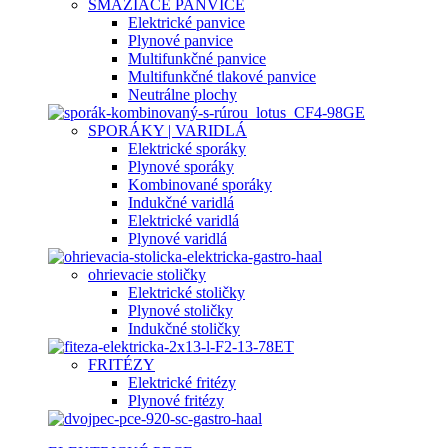
SMAŽIACE PANVICE
Elektrické panvice
Plynové panvice
Multifunkčné panvice
Multifunkčné tlakové panvice
Neutrálne plochy
SPORÁKY | VARIDLÁ
Elektrické sporáky
Plynové sporáky
Kombinované sporáky
Indukčné varidlá
Elektrické varidlá
Plynové varidlá
ohrievacie stoličky
Elektrické stoličky
Plynové stoličky
Indukčné stoličky
FRITÉZY
Elektrické fritézy
Plynové fritézy