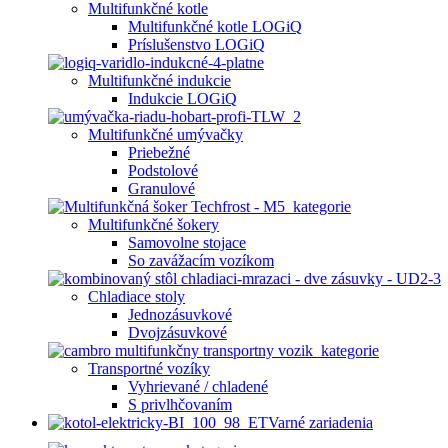
Multifunkčné kotle
Multifunkčné kotle LOGiQ
Príslušenstvo LOGiQ
Multifunkčné indukcie
Indukcie LOGiQ
Multifunkčné umývačky
Priebežné
Podstolové
Granulové
Multifunkčné šokery
Samovolne stojace
So zavážacím vozíkom
Chladiace stoly
Jednozásuvkové
Dvojzásuvkové
Transportné vozíky
Vyhrievané / chladené
S privlhčovaním
Varné zariadenia