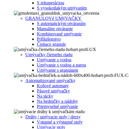
S rekuperáciou
S vysokotlakým umývaním
GRANULOVé UMýVAČKY
S automatickým otváraním
Manuálne otváranie
Kombinované umývanie
Príšlušenstvo
Čistiace granule
Umývačky čierneho riadu
Umývanie s vodou
Umývanie s vodou a parou
Umývanie s granulami
Automatizované umývačky
Košové automaty
Pásové umývačky
Na tácky
Na bedničky a nádoby
Priemyselné umývanie
Dráhy | umývacie stoly | drezy
Vstupné a výstupné stoly
Umývacie stoly