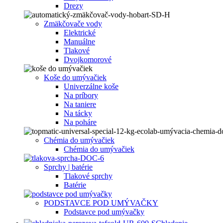
Drezy
Zmäkčovače vody
Elektrické
Manuálne
Tlakové
Dvojkomorové
Koše do umývačiek
Univerzálne koše
Na príbory
Na taniere
Na tácky
Na poháre
Chémia do umývačiek
Chémia do umývačiek
Sprchy | batérie
Tlakové sprchy
Batérie
PODSTAVCE POD UMÝVAČKY
Podstavce pod umývačky