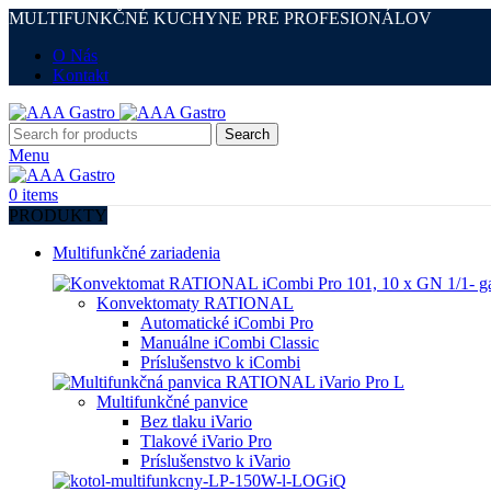
MULTIFUNKČNÉ KUCHYNE PRE PROFESIONÁLOV
O Nás
Kontakt
Search
Menu
0
items
PRODUKTY
Multifunkčné zariadenia
Konvektomaty RATIONAL
Automatické iCombi Pro
Manuálne iCombi Classic
Príslušenstvo k iCombi
Multifunkčné panvice
Bez tlaku iVario
Tlakové iVario Pro
Príslušenstvo k iVario