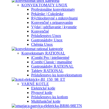
KONVEKTOMATY UNOX
Profesionálne konvektomaty
Pekárske | Cukrárske
Rýchloohrevné s mikrovlnami
Konvenčné s priparovaním
Výdaj | udržiavanie | kysnutie
Konvenčné
Príslušenstvo Unox
Gastronádoby Unox
Chémia Unox
Konvektomaty RATIONAL
iCombi Pro | inteligentné
iCombi Classic | manuálne
Gastronádoby RATIONAL
Tablety RATIONAL
Príslušenstvo ku konvektomatom
VARNÉ KOTLE
Elektrické kotle
Plynové kotle
Príslušenstvo ku kotlom
Multifunkčné kotle