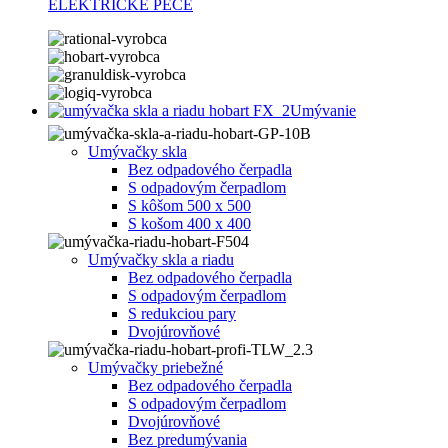
ELEKTRICKÉ PECE
Umývanie
Umývačky skla
Bez odpadového čerpadla
S odpadovým čerpadlom
S kôšom 500 x 500
S košom 400 x 400
Umývačky skla a riadu
Bez odpadového čerpadla
S odpadovým čerpadlom
S redukciou pary
Dvojúrovňové
Umývačky priebežné
Bez odpadového čerpadla
S odpadovým čerpadlom
Dvojúrovňové
Bez predumývania