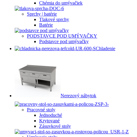
Chémia do umývačiek
Sprchy | batérie
Tlakové sprchy
Batérie
PODSTAVCE POD UMÝVAČKY
Podstavce pod umývačky
Chladenie
Nerezový nábytok
Pracovné stoly
Jednoduché
Krytované
Zásuvkové stoly