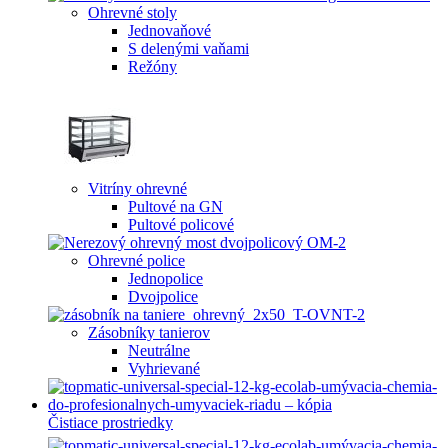
Ohrevné stoly
Jednovaňové
S delenými vaňami
Režóny
Vitríny ohrevné
Pultové na GN
Pultové policové
Ohrevné police
Jednopolice
Dvojpolice
Zásobníky tanierov
Neutrálne
Vyhrievané
Čistiace prostriedky