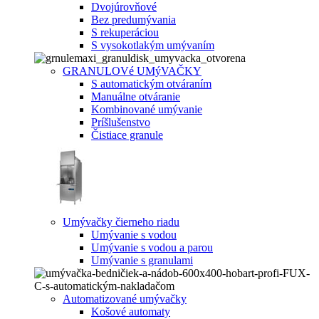
Dvojúrovňové
Bez predumývania
S rekuperáciou
S vysokotlakým umývaním
GRANULOVé UMýVAČKY
S automatickým otváraním
Manuálne otváranie
Kombinované umývanie
Príšlušenstvo
Čistiace granule
Umývačky čierneho riadu
Umývanie s vodou
Umývanie s vodou a parou
Umývanie s granulami
Automatizované umývačky
Košové automaty