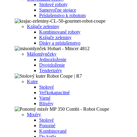
Stolové roboty
Samovoľne stojace
Príslušenstvo k robotom
Krájače zeleniny
Kombinované roboty
Krájače zeleniny
Disky a príslušenstvo
Mäšomlynčeky
Jednozloženie
Dvojzloženie
Tenderizéry
Kutre
Stolové
Veľkokapacitné
Varné
Blixéry
Mixéry
Stolové
Ponorné
Kombinované
Do kotla