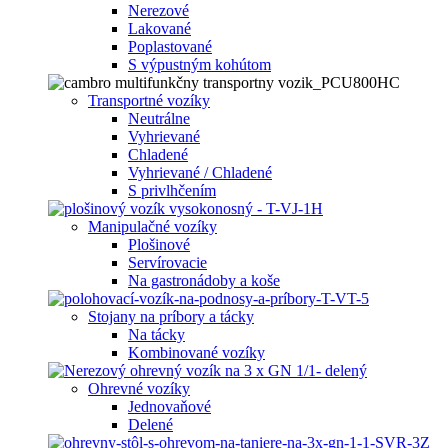
Nerezové
Lakované
Poplastované
S výpustným kohútom
Transportné vozíky
Neutrálne
Vyhrievané
Chladené
Vyhrievané / Chladené
S privlhčením
Manipulačné vozíky
Plošinové
Servírovacie
Na gastronádoby a koše
Stojany na príbory a tácky
Na tácky
Kombinované vozíky
Ohrevné vozíky
Jednovaňové
Delené