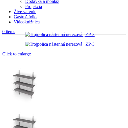
Dodávka a montáž
Projekcia
Živé varenie
Gastroštúdio
Videoknižnica
0
items
Click to enlarge