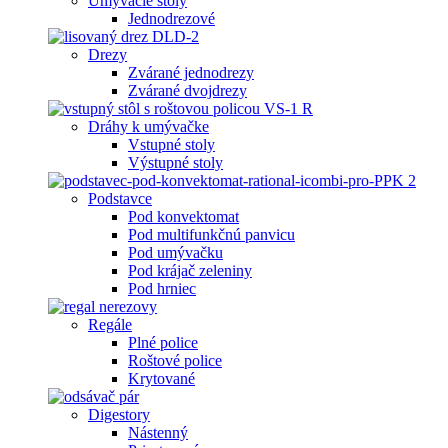
Umývacie stoly
Jednodrezové
Drezy
Zvárané jednodrezy
Zvárané dvojdrezy
Dráhy k umývačke
Vstupné stoly
Výstupné stoly
Podstavce
Pod konvektomat
Pod multifunkčnú panvicu
Pod umývačku
Pod krájač zeleniny
Pod hrniec
Regále
Plné police
Roštové police
Krytované
Digestory
Nástenný