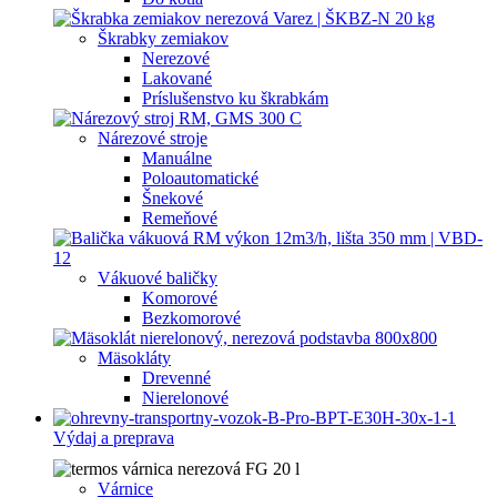
Škrabky zemiakov
Nerezové
Lakované
Príslušenstvo ku škrabkám
Nárezové stroje
Manuálne
Poloautomatické
Šnekové
Remeňové
Vákuové baličky
Komorové
Bezkomorové
Mäsokláty
Drevenné
Nierelonové
Výdaj a preprava
Várnice