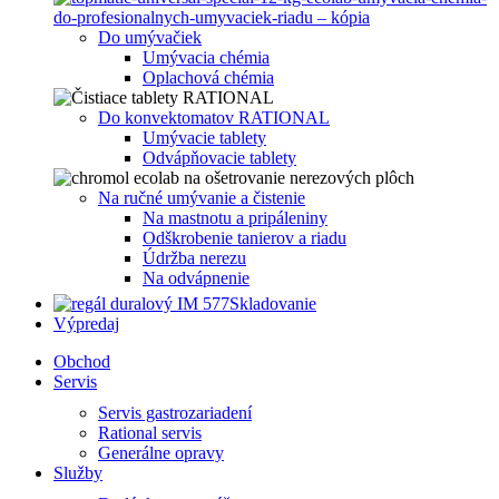
Do umývačiek
Umývacia chémia
Oplachová chémia
Do konvektomatov RATIONAL
Umývacie tablety
Odvápňovacie tablety
Na ručné umývanie a čistenie
Na mastnotu a pripáleniny
Odškrobenie tanierov a riadu
Údržba nerezu
Na odvápnenie
Skladovanie
Výpredaj
Obchod
Servis
Servis gastrozariadení
Rational servis
Generálne opravy
Služby