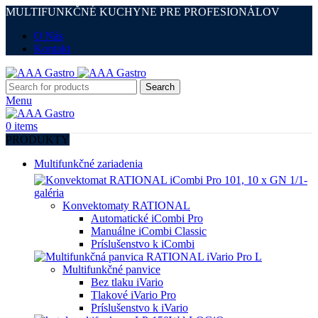
MULTIFUNKČNÉ KUCHYNE PRE PROFESIONÁLOV
O Nás
Kontakt
Search
Menu
0
items
PRODUKTY
Multifunkčné zariadenia
Konvektomaty RATIONAL
Automatické iCombi Pro
Manuálne iCombi Classic
Príslušenstvo k iCombi
Multifunkčné panvice
Bez tlaku iVario
Tlakové iVario Pro
Príslušenstvo k iVario