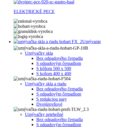
ELEKTRICKÉ PECE
Umývanie
Umývačky skla
Bez odpadového čerpadla
S odpadovým čerpadlom
S kôšom 500 x 500
S košom 400 x 400
Umývačky skla a riadu
Bez odpadového čerpadla
S odpadovým čerpadlom
S redukciou pary
Dvojúrovňové
Umývačky priebežné
Bez odpadového čerpadla
S odpadovým čerpadlom