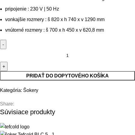
pripojenie : 230 V | 50 Hz
vonkajšie rozmery : š 820 x h 740 x v 1290 mm
vnútorné rozmery : š 700 x h 450 x v 620,8 mm
množstvo Šoker Techfrost 8xGN 1/1-EN 600x400 | Entry Line
E8
PRIDAŤ DO DOPYTOVÉHO KOŠÍKA
Kategória:
Šokery
Share:
Súvisiace produkty