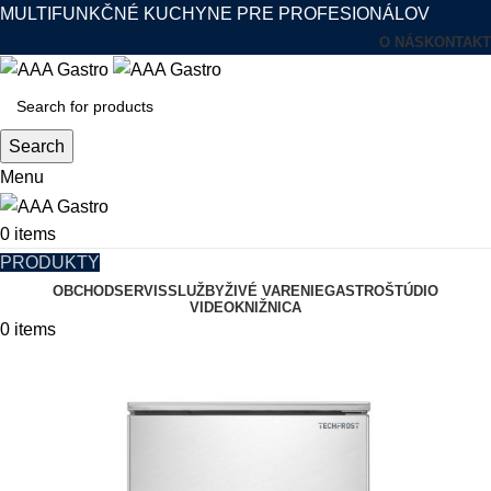
MULTIFUNKČNÉ KUCHYNE PRE PROFESIONÁLOV
O NÁS
KONTAKT
Search
Menu
0
items
PRODUKTY
OBCHOD
SERVIS
SLUŽBY
ŽIVÉ VARENIE
GASTROŠTÚDIO
VIDEOKNIŽNICA
0
items