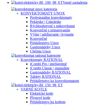
Varné zariadenia
KONVEKTOMATY UNOX
Profesionálne konvektomaty
Pekárske | Cukrárske
Rýchloohrevné s mikrovlnami
Konvenčné s priparovaním
Výdaj | udržiavanie | kysnutie
Konvenčné
Príslušenstvo Unox
Gastronádoby Unox
Chémia Unox
Konvektomaty RATIONAL
iCombi Pro | inteligentné
iCombi Classic | manuálne
Gastronádoby RATIONAL
Tablety RATIONAL
Príslušenstvo ku konvektomatom
VARNÉ KOTLE
Elektrické kotle
Plynové kotle
Príslušenstvo ku kotlom