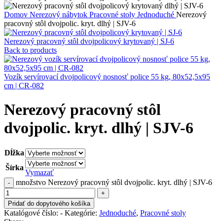
Domov
Nerezový nábytok
Pracovné stoly
Jednoduché
Nerezový
pracovný stôl dvojpolic. kryt. dlhý | SJV-6
Nerezový pracovný stôl dvojpolicový krytovaný | SJ-6
Back to products
Vozík servírovací dvojpolicový nosnosť police 55 kg, 80x52,5x95
cm | CR-082
Nerezový pracovný stôl
dvojpolic. kryt. dlhý | SJV-6
Dĺžka
Šírka
Vymazať
množstvo Nerezový pracovný stôl dvojpolic. kryt. dlhý | SJV-6
Pridať do dopytového košíka
Katalógové číslo:
-
Kategórie:
Jednoduché
,
Pracovné stoly