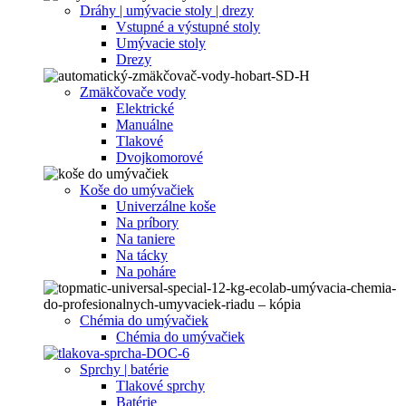
Dráhy | umývacie stoly | drezy
Vstupné a výstupné stoly
Umývacie stoly
Drezy
Zmäkčovače vody
Elektrické
Manuálne
Tlakové
Dvojkomorové
Koše do umývačiek
Univerzálne koše
Na príbory
Na taniere
Na tácky
Na poháre
Chémia do umývačiek
Chémia do umývačiek
Sprchy | batérie
Tlakové sprchy
Batérie