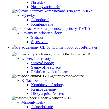
Na tácky
Na umývacie koše
Výlevky
Jednoduché
Kombinované
Stojany na príbory a tácky
Statické
S posuvom
Príprava
Univerzálne roboty
Stolové roboty
Samovoľne stojace
Príslušenstvo k robotom
Krájače zeleniny
Kombinované roboty
Krájače zeleniny
Disky a príslušenstvo
Mäšomlynčeky
Jednozloženie