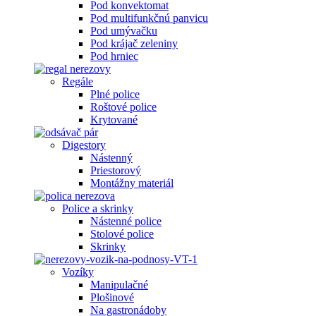
Pod konvektomat
Pod multifunkčnú panvicu
Pod umývačku
Pod krájač zeleniny
Pod hrniec
Regále
Plné police
Roštové police
Krytované
Digestory
Nástenný
Priestorový
Montážny materiál
Police a skrinky
Nástenné police
Stolové police
Skrinky
Vozíky
Manipulačné
Plošinové
Na gastronádoby