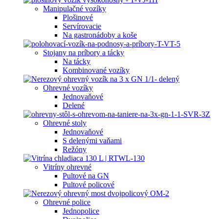
Manipulačné vozíky
Plošinové
Servírovacie
Na gastronádoby a koše
Stojany na príbory a tácky
Na tácky
Kombinované vozíky
Ohrevné vozíky
Jednovaňové
Delené
Ohrevné stoly
Jednovaňové
S delenými vaňami
Režóny
Vitríny ohrevné
Pultové na GN
Pultové policové
Ohrevné police
Jednopolice