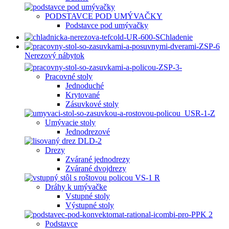
PODSTAVCE POD UMÝVAČKY
Podstavce pod umývačky
Chladenie
Nerezový nábytok
Pracovné stoly
Jednoduché
Krytované
Zásuvkové stoly
Umývacie stoly
Jednodrezové
Drezy
Zvárané jednodrezy
Zvárané dvojdrezy
Dráhy k umývačke
Vstupné stoly
Výstupné stoly
Podstavce