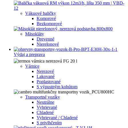
Vákuové baličky
Komorové
Bezkomorové
Mäsokláty
Drevenné
Nierelonové
Výdaj a preprava
Várnice
Nerezové
Lakované
Poplastované
S výpustným kohútom
Transportné vozíky
Neutrálne
Vyhrievané
Chladené
Vyhrievané / Chladené
S privlhčením