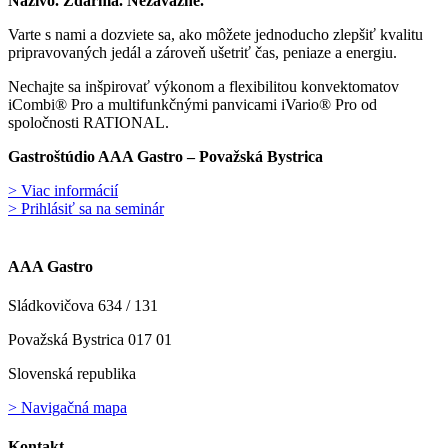
Naživo. Zdarma. Nezáväzne.
Varte s nami a dozviete sa, ako môžete jednoducho zlepšiť kvalitu
pripravovaných jedál a zároveň ušetriť čas, peniaze a energiu.
Nechajte sa inšpirovať výkonom a flexibilitou konvektomatov
iCombi® Pro a multifunkčnými panvicami iVario® Pro od
spoločnosti RATIONAL.
Gastroštúdio AAA Gastro – Považská Bystrica
> Viac informácií
> Prihlásiť sa na seminár
AAA Gastro
Sládkovičova 634 / 131
Považská Bystrica 017 01
Slovenská republika
> Navigačná mapa
Kontakt