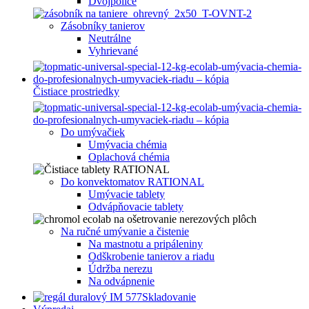
Dvojpolice
Zásobníky tanierov
Neutrálne
Vyhrievané
Čistiace prostriedky
Do umývačiek
Umývacia chémia
Oplachová chémia
Do konvektomatov RATIONAL
Umývacie tablety
Odvápňovacie tablety
Na ručné umývanie a čistenie
Na mastnotu a pripáleniny
Odškrobenie tanierov a riadu
Údržba nerezu
Na odvápnenie
Skladovanie