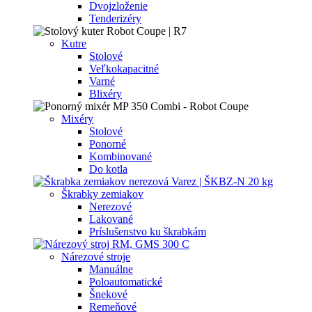
Dvojzloženie
Tenderizéry
Kutre
Stolové
Veľkokapacitné
Varné
Blixéry
Mixéry
Stolové
Ponorné
Kombinované
Do kotla
Škrabky zemiakov
Nerezové
Lakované
Príslušenstvo ku škrabkám
Nárezové stroje
Manuálne
Poloautomatické
Šnekové
Remeňové