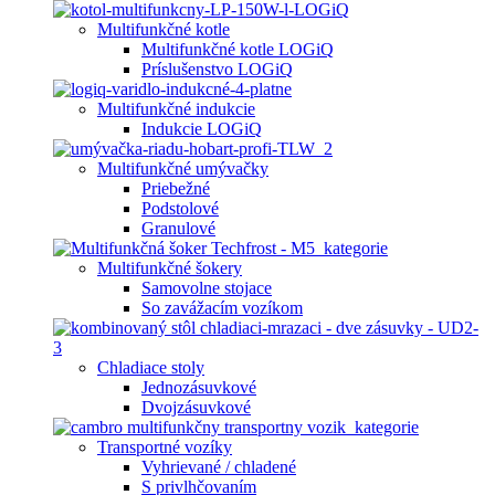
Multifunkčné kotle
Multifunkčné kotle LOGiQ
Príslušenstvo LOGiQ
Multifunkčné indukcie
Indukcie LOGiQ
Multifunkčné umývačky
Priebežné
Podstolové
Granulové
Multifunkčné šokery
Samovolne stojace
So zavážacím vozíkom
Chladiace stoly
Jednozásuvkové
Dvojzásuvkové
Transportné vozíky
Vyhrievané / chladené
S privlhčovaním