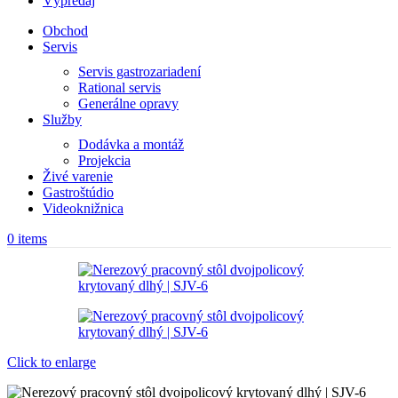
Výpredaj
Obchod
Servis
Servis gastrozariadení
Rational servis
Generálne opravy
Služby
Dodávka a montáž
Projekcia
Živé varenie
Gastroštúdio
Videoknižnica
0
items
Click to enlarge