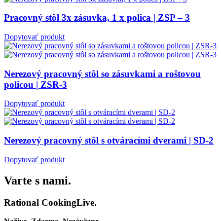
Pracovný stôl 3x zásuvka, 1 x polica | ZSP – 3
Dopytovať produkt
Nerezový pracovný stôl so zásuvkami a roštovou
policou | ZSR-3
Dopytovať produkt
Nerezový pracovný stôl s otváracími dverami | SD-2
Dopytovať produkt
Varte s nami.
Rational CookingLive​.