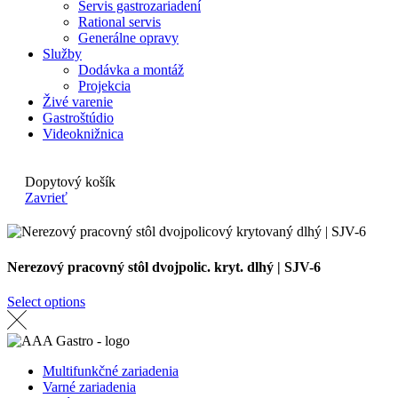
Servis gastrozariadení
Rational servis
Generálne opravy
Služby
Dodávka a montáž
Projekcia
Živé varenie
Gastroštúdio
Videoknižnica
Dopytový košík
Zavrieť
Nerezový pracovný stôl dvojpolic. kryt. dlhý | SJV-6
Select options
Multifunkčné zariadenia
Varné zariadenia