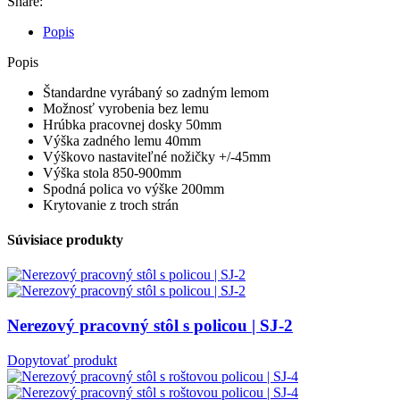
Share:
Popis
Popis
Štandardne vyrábaný so zadným lemom
Možnosť vyrobenia bez lemu
Hrúbka pracovnej dosky 50mm
Výška zadného lemu 40mm
Výškovo nastaviteľné nožičky +/-45mm
Výška stola 850-900mm
Spodná polica vo výške 200mm
Krytovanie z troch strán
Súvisiace produkty
Nerezový pracovný stôl s policou | SJ-2
Dopytovať produkt