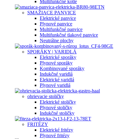
Multifunkčné kotle
SMAŽIACE PANVICE
Elektrické panvice
Plynové panvice
Multifunkčné panvice
Multifunkčné tlakové panvice
Neutrálne plochy
SPORÁKY | VARIDLÁ
Elektrické sporáky
Plynové sporáky
Kombinované sporáky
Indukčné varidlá
Elektrické varidlá
Plynové varidlá
ohrievacie stoličky
Elektrické stoličky
Plynové stoličky
Indukčné stoličky
FRITÉZY
Elektrické fritézy
Plynové fritézy