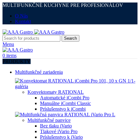
MULTIFUNKČNÉ KUCHYNE PRE PROFESIONÁLOV
O Nás
Kontakt
Search
Menu
0
items
PRODUKTY
Multifunkčné zariadenia
Konvektomaty RATIONAL
Automatické iCombi Pro
Manuálne iCombi Classic
Príslušenstvo k iCombi
Multifunkčné panvice
Bez tlaku iVario
Tlakové iVario Pro
Príslušenstvo k iVario