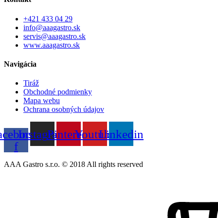
+421 433 04 29
info@aaagastro.sk
servis@aaagastro.sk
www.aaagastro.sk
Navigácia
Tiráž
Obchodné podmienky
Mapa webu
Ochrana osobných údajov
acebook-
Instagram
Pinterest
Youtube
Linkedin
f
AAA Gastro s.r.o. © 2018 All rights reserved​