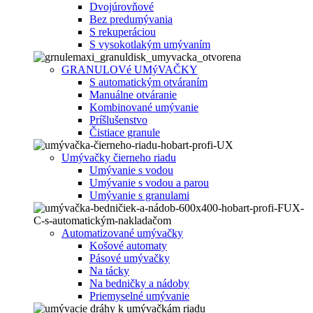
Dvojúrovňové
Bez predumývania
S rekuperáciou
S vysokotlakým umývaním
GRANULOVé UMýVAČKY
S automatickým otváraním
Manuálne otváranie
Kombinované umývanie
Príšlušenstvo
Čistiace granule
Umývačky čierneho riadu
Umývanie s vodou
Umývanie s vodou a parou
Umývanie s granulami
Automatizované umývačky
Košové automaty
Pásové umývačky
Na tácky
Na bedničky a nádoby
Priemyselné umývanie