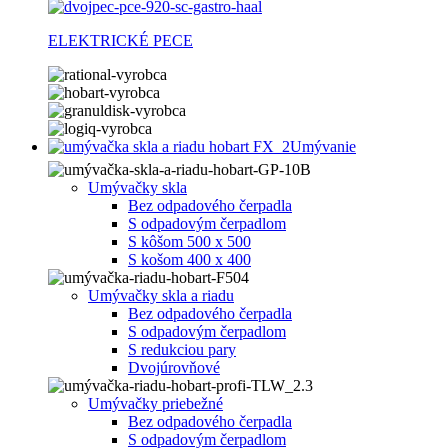
ELEKTRICKÉ PECE
Umývanie
Umývačky skla
Bez odpadového čerpadla
S odpadovým čerpadlom
S kôšom 500 x 500
S košom 400 x 400
Umývačky skla a riadu
Bez odpadového čerpadla
S odpadovým čerpadlom
S redukciou pary
Dvojúrovňové
Umývačky priebežné
Bez odpadového čerpadla
S odpadovým čerpadlom