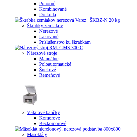
Ponorné
Kombinované
Do kotla
Škrabky zemiakov
Nerezové
Lakované
Príslušenstvo ku škrabkám
Nárezové stroje
Manuálne
Poloautomatické
Šnekové
Remeňové
Vákuové baličky
Komorové
Bezkomorové
Mäsokláty