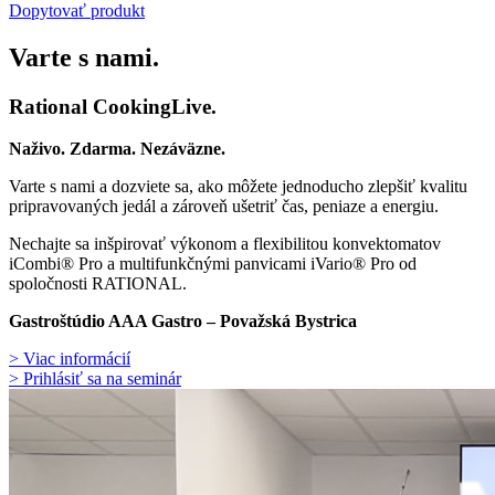
Dopytovať produkt
Varte s nami.
Rational CookingLive​.
Naživo. Zdarma. Nezáväzne.
Varte s nami a dozviete sa, ako môžete jednoducho zlepšiť kvalitu
pripravovaných jedál a zároveň ušetriť čas, peniaze a energiu.
Nechajte sa inšpirovať výkonom a flexibilitou konvektomatov
iCombi® Pro a multifunkčnými panvicami iVario® Pro od
spoločnosti RATIONAL.
Gastroštúdio AAA Gastro – Považská Bystrica
> Viac informácií
> Prihlásiť sa na seminár