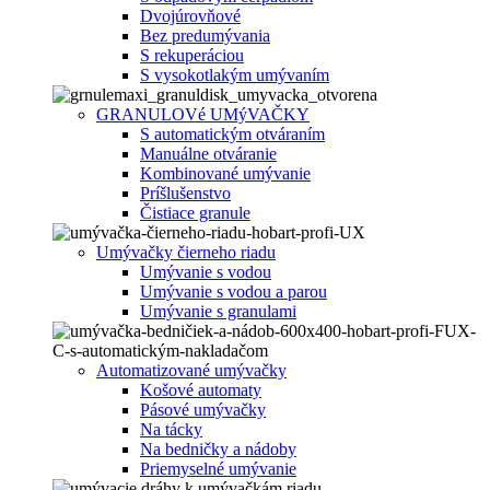
Dvojúrovňové
Bez predumývania
S rekuperáciou
S vysokotlakým umývaním
GRANULOVé UMýVAČKY
S automatickým otváraním
Manuálne otváranie
Kombinované umývanie
Príšlušenstvo
Čistiace granule
Umývačky čierneho riadu
Umývanie s vodou
Umývanie s vodou a parou
Umývanie s granulami
Automatizované umývačky
Košové automaty
Pásové umývačky
Na tácky
Na bedničky a nádoby
Priemyselné umývanie