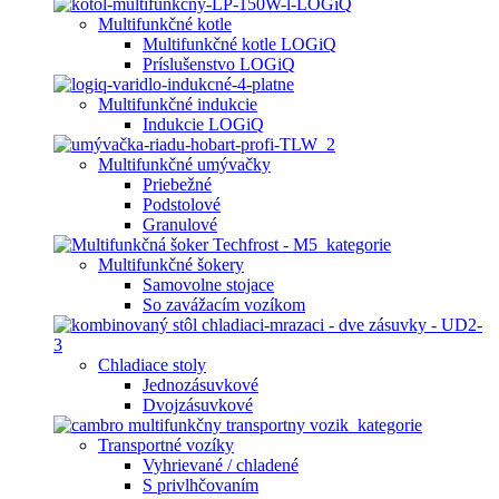
Multifunkčné kotle
Multifunkčné kotle LOGiQ
Príslušenstvo LOGiQ
Multifunkčné indukcie
Indukcie LOGiQ
Multifunkčné umývačky
Priebežné
Podstolové
Granulové
Multifunkčné šokery
Samovolne stojace
So zavážacím vozíkom
Chladiace stoly
Jednozásuvkové
Dvojzásuvkové
Transportné vozíky
Vyhrievané / chladené
S privlhčovaním