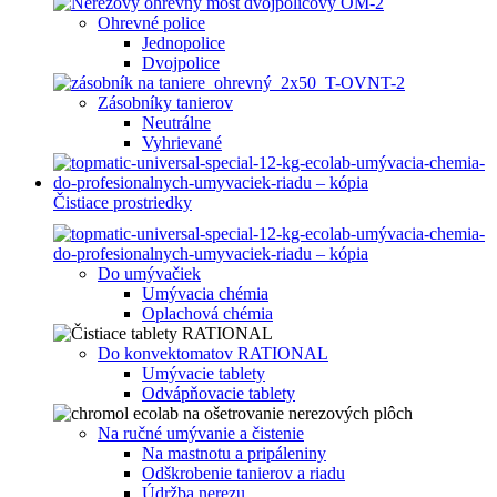
Ohrevné police
Jednopolice
Dvojpolice
Zásobníky tanierov
Neutrálne
Vyhrievané
Čistiace prostriedky
Do umývačiek
Umývacia chémia
Oplachová chémia
Do konvektomatov RATIONAL
Umývacie tablety
Odvápňovacie tablety
Na ručné umývanie a čistenie
Na mastnotu a pripáleniny
Odškrobenie tanierov a riadu
Údržba nerezu