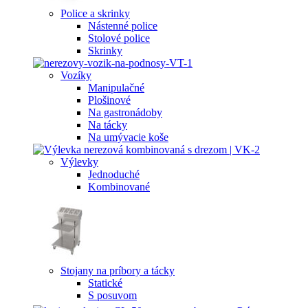
Police a skrinky
Nástenné police
Stolové police
Skrinky
Vozíky
Manipulačné
Plošinové
Na gastronádoby
Na tácky
Na umývacie koše
Výlevky
Jednoduché
Kombinované
Stojany na príbory a tácky
Statické
S posuvom