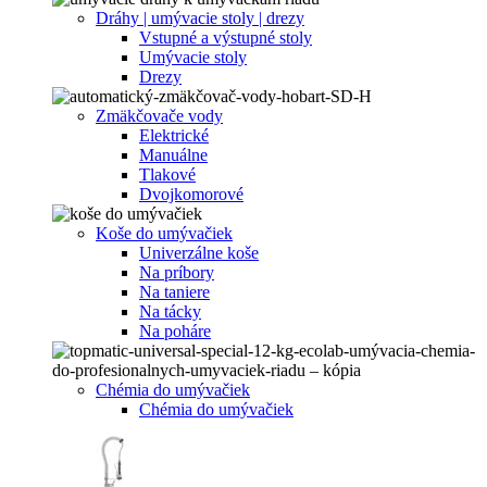
Dráhy | umývacie stoly | drezy
Vstupné a výstupné stoly
Umývacie stoly
Drezy
Zmäkčovače vody
Elektrické
Manuálne
Tlakové
Dvojkomorové
Koše do umývačiek
Univerzálne koše
Na príbory
Na taniere
Na tácky
Na poháre
Chémia do umývačiek
Chémia do umývačiek