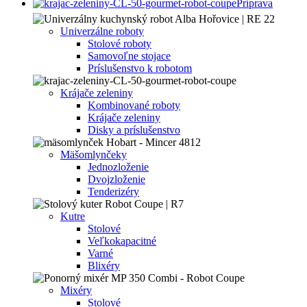
Príprava
Univerzálne roboty
Stolové roboty
Samovoľne stojace
Príslušenstvo k robotom
Krájače zeleniny
Kombinované roboty
Krájače zeleniny
Disky a príslušenstvo
Mäšomlynčeky
Jednozloženie
Dvojzloženie
Tenderizéry
Kutre
Stolové
Veľkokapacitné
Varné
Blixéry
Mixéry
Stolové