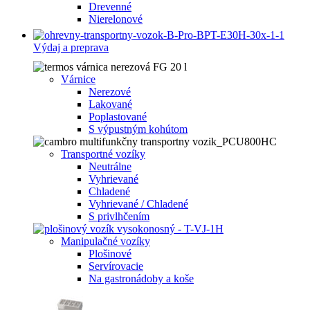
Drevenné
Nierelonové
Výdaj a preprava
Várnice
Nerezové
Lakované
Poplastované
S výpustným kohútom
Transportné vozíky
Neutrálne
Vyhrievané
Chladené
Vyhrievané / Chladené
S privlhčením
Manipulačné vozíky
Plošinové
Servírovacie
Na gastronádoby a koše