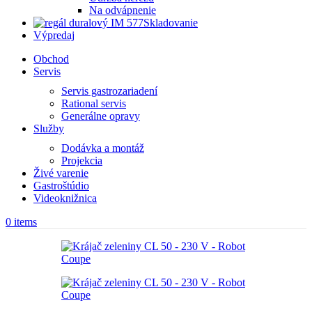
Na odvápnenie
Skladovanie
Výpredaj
Obchod
Servis
Servis gastrozariadení
Rational servis
Generálne opravy
Služby
Dodávka a montáž
Projekcia
Živé varenie
Gastroštúdio
Videoknižnica
0
items