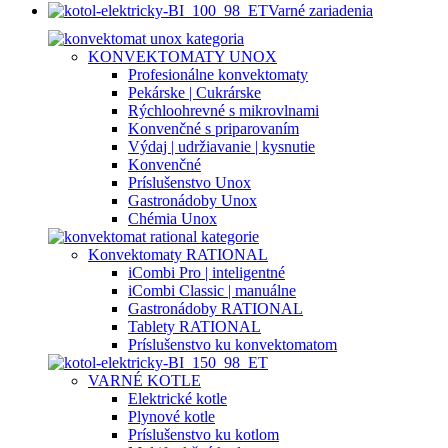
Varné zariadenia
KONVEKTOMATY UNOX
Profesionálne konvektomaty
Pekárske | Cukrárske
Rýchloohrevné s mikrovlnami
Konvenčné s priparovaním
Výdaj | udržiavanie | kysnutie
Konvenčné
Príslušenstvo Unox
Gastronádoby Unox
Chémia Unox
Konvektomaty RATIONAL
iCombi Pro | inteligentné
iCombi Classic | manuálne
Gastronádoby RATIONAL
Tablety RATIONAL
Príslušenstvo ku konvektomatom
VARNÉ KOTLE
Elektrické kotle
Plynové kotle
Príslušenstvo ku kotlom