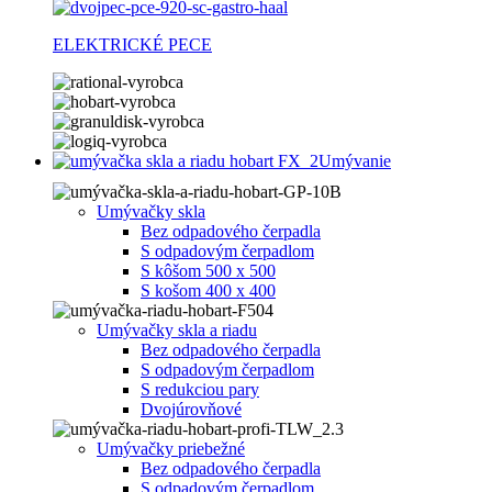
ELEKTRICKÉ PECE
Umývanie
Umývačky skla
Bez odpadového čerpadla
S odpadovým čerpadlom
S kôšom 500 x 500
S košom 400 x 400
Umývačky skla a riadu
Bez odpadového čerpadla
S odpadovým čerpadlom
S redukciou pary
Dvojúrovňové
Umývačky priebežné
Bez odpadového čerpadla
S odpadovým čerpadlom