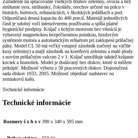
Zariadenie na spracovanie všetkých druhov zeleniny, ovocia a tiež
strúhanie syra, strúhanky, čokolády, orechov určené na prácu v
bistrách, bufetoch, reštauráciách, v školských jedálňach a pod.
Odporúčaná denná kapacita do 400 porcií. Materiál jednotlivých
častí je odolný voči intenzívnemu používaniu a spĺňa platné
hygienické predpisy. Krájač s tichým motorom bez vibrácií je
vybavený magnetickou bezpečnostnou poistkou, brzdovým
systémom motora a automatickým reštartom pri zaklopení prítlačnej
páky. Model CL 50 má veľký vstupný zásobník (určený na väčšie
kusy zeleniny) a malý zásobník na koreňovú zeleninu a malé plody
s novým prítlačným valcom 2 v 1. Krájač umožňuje taktiež krájanie
kociek a hranoliek. Model je dodávaný bez diskov, ktoré si môžete
prikúpiť. Možnosť výberu z 50 pracovných diskov. Doporučená
sada diskov 1933, 2005. Možnosť objednať nadstavec na
zemiakovú kašu.
Technické informácie
Technické informácie
Rozmery š x h x v
390 x 340 x 595 mm