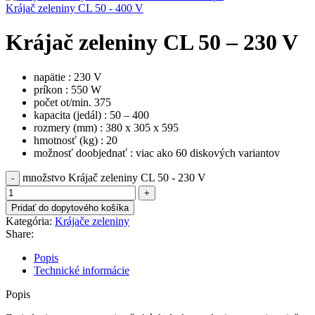
Krájač zeleniny CL 50 - 400 V
Krájač zeleniny CL 50 – 230 V
napätie : 230 V
príkon : 550 W
počet ot/min. 375
kapacita (jedál) : 50 – 400
rozmery (mm) : 380 x 305 x 595
hmotnosť (kg) : 20
možnosť doobjednať : viac ako 60 diskových variantov
množstvo Krájač zeleniny CL 50 - 230 V
Pridať do dopytového košíka
Kategória:
Krájače zeleniny
Share:
Popis
Technické informácie
Popis