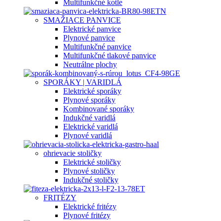
Multifunkčné kotle
SMAŽIACE PANVICE
Elektrické panvice
Plynové panvice
Multifunkčné panvice
Multifunkčné tlakové panvice
Neutrálne plochy
SPORÁKY | VARIDLÁ
Elektrické sporáky
Plynové sporáky
Kombinované sporáky
Indukčné varidlá
Elektrické varidlá
Plynové varidlá
ohrievacie stoličky
Elektrické stoličky
Plynové stoličky
Indukčné stoličky
FRITÉZY
Elektrické fritézy
Plynové fritézy