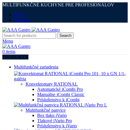
MULTIFUNKČNÉ KUCHYNE PRE PROFESIONÁLOV
O Nás
Kontakt
Search
Menu
0
items
PRODUKTY
Multifunkčné zariadenia
Konvektomaty RATIONAL
Automatické iCombi Pro
Manuálne iCombi Classic
Príslušenstvo k iCombi
Multifunkčné panvice
Bez tlaku iVario
Tlakové iVario Pro
Príslušenstvo k iVario