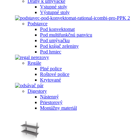
Dráhy k umývačke
Vstupné stoly
Výstupné stoly
Podstavce
Pod konvektomat
Pod multifunkčnú panvicu
Pod umývačku
Pod krájač zeleniny
Pod hrniec
Regále
Plné police
Roštové police
Krytované
Digestory
Nástenný
Priestorový
Montážny materiál