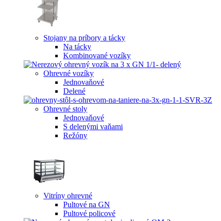
Stojany na príbory a tácky
Na tácky
Kombinované vozíky
Ohrevné vozíky
Jednovaňové
Delené
Ohrevné stoly
Jednovaňové
S delenými vaňami
Režóny
Vitríny ohrevné
Pultové na GN
Pultové policové