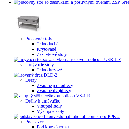
Ne
Pracovné stoly
Jednoduché
Krytované
Zásuvkové stoly
Umývacie stoly
Jednodrezové
Drezy
Zvárané jednodrezy
Zvárané dvojdrezy
Dráhy k umývačke
Vstupné stoly
Výstupné stoly
Podstavce
Pod konvektomat