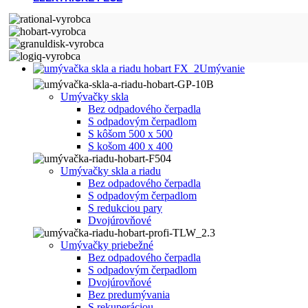
Umývanie
Umývačky skla
Bez odpadového čerpadla
S odpadovým čerpadlom
S kôšom 500 x 500
S košom 400 x 400
Umývačky skla a riadu
Bez odpadového čerpadla
S odpadovým čerpadlom
S redukciou pary
Dvojúrovňové
Umývačky priebežné
Bez odpadového čerpadla
S odpadovým čerpadlom
Dvojúrovňové
Bez predumývania
S rekuperáciou