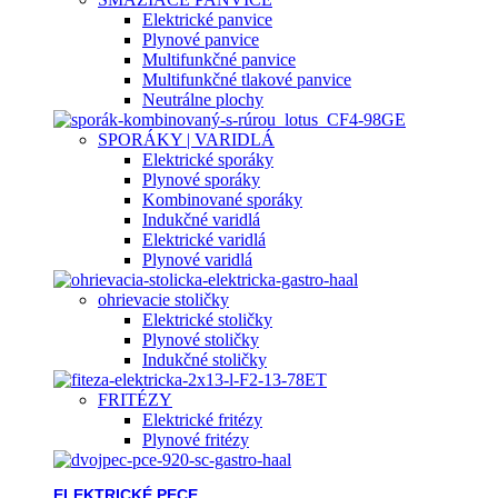
Elektrické panvice
Plynové panvice
Multifunkčné panvice
Multifunkčné tlakové panvice
Neutrálne plochy
SPORÁKY | VARIDLÁ
Elektrické sporáky
Plynové sporáky
Kombinované sporáky
Indukčné varidlá
Elektrické varidlá
Plynové varidlá
ohrievacie stoličky
Elektrické stoličky
Plynové stoličky
Indukčné stoličky
FRITÉZY
Elektrické fritézy
Plynové fritézy
ELEKTRICKÉ PECE