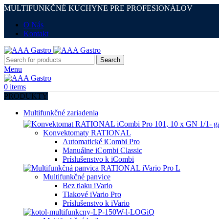
MULTIFUNKČNÉ KUCHYNE PRE PROFESIONÁLOV
O Nás
Kontakt
Search
Menu
0
items
PRODUKTY
Multifunkčné zariadenia
Konvektomaty RATIONAL
Automatické iCombi Pro
Manuálne iCombi Classic
Príslušenstvo k iCombi
Multifunkčné panvice
Bez tlaku iVario
Tlakové iVario Pro
Príslušenstvo k iVario