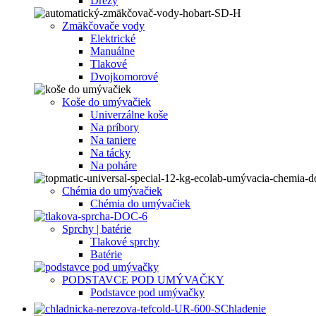
Drezy
Zmäkčovače vody
Elektrické
Manuálne
Tlakové
Dvojkomorové
Koše do umývačiek
Univerzálne koše
Na príbory
Na taniere
Na tácky
Na poháre
Chémia do umývačiek
Chémia do umývačiek
Sprchy | batérie
Tlakové sprchy
Batérie
PODSTAVCE POD UMÝVAČKY
Podstavce pod umývačky
Chladenie