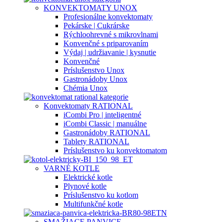
KONVEKTOMATY UNOX
Profesionálne konvektomaty
Pekárske | Cukrárske
Rýchloohrevné s mikrovlnami
Konvenčné s priparovaním
Výdaj | udržiavanie | kysnutie
Konvenčné
Príslušenstvo Unox
Gastronádoby Unox
Chémia Unox
Konvektomaty RATIONAL
iCombi Pro | inteligentné
iCombi Classic | manuálne
Gastronádoby RATIONAL
Tablety RATIONAL
Príslušenstvo ku konvektomatom
VARNÉ KOTLE
Elektrické kotle
Plynové kotle
Príslušenstvo ku kotlom
Multifunkčné kotle
SMAŽIACE PANVICE