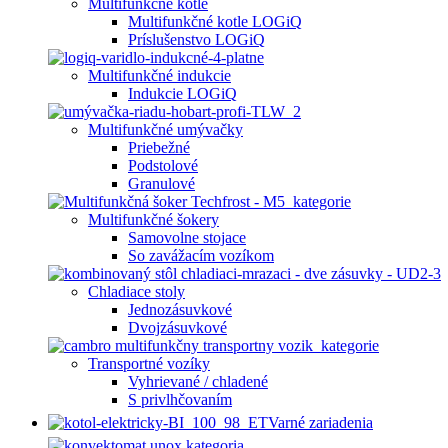
Multifunkčné kotle
Multifunkčné kotle LOGiQ
Príslušenstvo LOGiQ
Multifunkčné indukcie
Indukcie LOGiQ
Multifunkčné umývačky
Priebežné
Podstolové
Granulové
Multifunkčné šokery
Samovolne stojace
So zavážacím vozíkom
Chladiace stoly
Jednozásuvkové
Dvojzásuvkové
Transportné vozíky
Vyhrievané / chladené
S privlhčovaním
Varné zariadenia