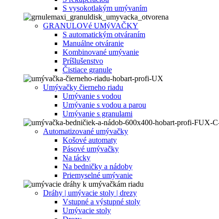
S vysokotlakým umývaním
GRANULOVé UMýVAČKY
S automatickým otváraním
Manuálne otváranie
Kombinované umývanie
Príšlušenstvo
Čistiace granule
Umývačky čierneho riadu
Umývanie s vodou
Umývanie s vodou a parou
Umývanie s granulami
Automatizované umývačky
Košové automaty
Pásové umývačky
Na tácky
Na bedničky a nádoby
Priemyselné umývanie
Dráhy | umývacie stoly | drezy
Vstupné a výstupné stoly
Umývacie stoly