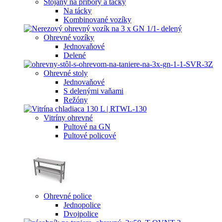
Stojany na príbory a tácky
Na tácky
Kombinované vozíky
Ohrevné vozíky
Jednovaňové
Delené
Ohrevné stoly
Jednovaňové
S delenými vaňami
Režóny
Vitríny ohrevné
Pultové na GN
Pultové policové
Ohrevné police
Jednopolice
Dvojpolice