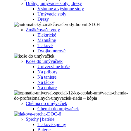
Dráhy | umývacie stoly | drezy
Vstupné a výstupné stoly
Umývacie stoly
Drezy
Zmäkčovače vody
Elektrické
Manuálne
Tlakové
Dvojkomorové
Koše do umývačiek
Univerzálne koše
Na príbory
Na taniere
Na tácky
Na poháre
Chémia do umývačiek
Chémia do umývačiek
Sprchy | batérie
Tlakové sprchy
Batérie