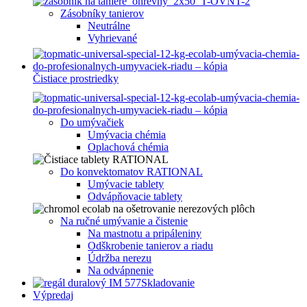
Zásobníky tanierov
Neutrálne
Vyhrievané
Čistiace prostriedky
Do umývačiek
Umývacia chémia
Oplachová chémia
Do konvektomatov RATIONAL
Umývacie tablety
Odvápňovacie tablety
Na ručné umývanie a čistenie
Na mastnotu a pripáleniny
Odškrobenie tanierov a riadu
Údržba nerezu
Na odvápnenie
Skladovanie
Výpredaj