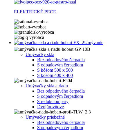
ELEKTRICKÉ PECE
Umývanie
Umývačky skla
Bez odpadového čerpadla
S odpadovým čerpadlom
S kôšom 500 x 500
S košom 400 x 400
Umývačky skla a riadu
Bez odpadového čerpadla
S odpadovým čerpadlom
S redukciou pary
Dvojúrovňové
Umývačky priebežné
Bez odpadového čerpadla
S odpadovým čerpadlom