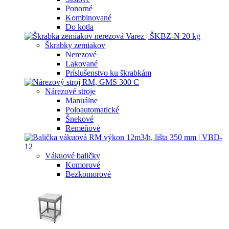
Ponorné
Kombinované
Do kotla
Škrabky zemiakov
Nerezové
Lakované
Príslušenstvo ku škrabkám
Nárezové stroje
Manuálne
Poloautomatické
Šnekové
Remeňové
Vákuové baličky
Komorové
Bezkomorové