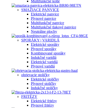
Multifunkčné kotle
SMAŽIACE PANVICE
Elektrické panvice
Plynové panvice
Multifunkčné panvice
Multifunkčné tlakové panvice
Neutrálne plochy
SPORÁKY | VARIDLÁ
Elektrické sporáky
Plynové sporáky
Kombinované sporáky
Indukčné varidlá
Elektrické varidlá
Plynové varidlá
ohrievacie stoličky
Elektrické stoličky
Plynové stoličky
Indukčné stoličky
FRITÉZY
Elektrické fritézy
Plynové fritézy