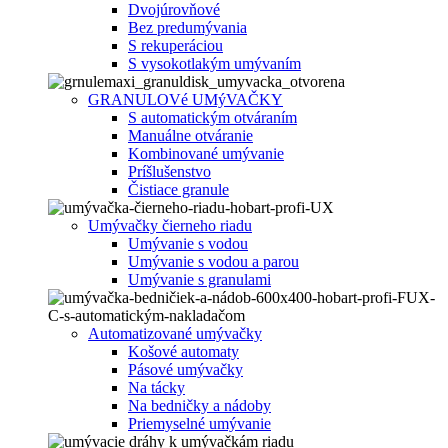
Dvojúrovňové
Bez predumývania
S rekuperáciou
S vysokotlakým umývaním
GRANULOVé UMýVAČKY
S automatickým otváraním
Manuálne otváranie
Kombinované umývanie
Príšlušenstvo
Čistiace granule
Umývačky čierneho riadu
Umývanie s vodou
Umývanie s vodou a parou
Umývanie s granulami
Automatizované umývačky
Košové automaty
Pásové umývačky
Na tácky
Na bedničky a nádoby
Priemyselné umývanie