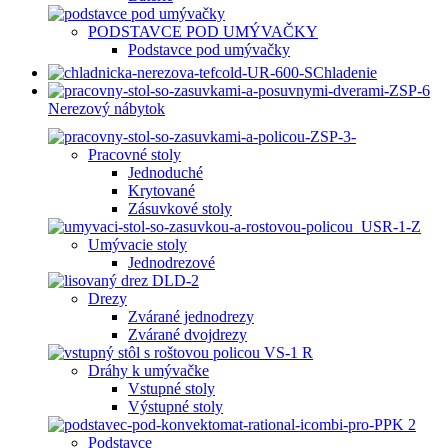
PODSTAVCE POD UMÝVAČKY
Podstavce pod umývačky
Chladenie
Nerezový nábytok
Pracovné stoly
Jednoduché
Krytované
Zásuvkové stoly
Umývacie stoly
Jednodrezové
Drezy
Zvárané jednodrezy
Zvárané dvojdrezy
Dráhy k umývačke
Vstupné stoly
Výstupné stoly
Podstavce