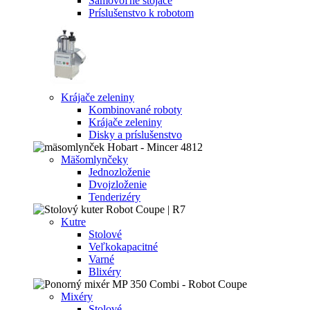
Samovoľne stojace
Príslušenstvo k robotom
Krájače zeleniny
Kombinované roboty
Krájače zeleniny
Disky a príslušenstvo
Mäšomlynčeky
Jednozloženie
Dvojzloženie
Tenderizéry
Kutre
Stolové
Veľkokapacitné
Varné
Blixéry
Mixéry
Stolové