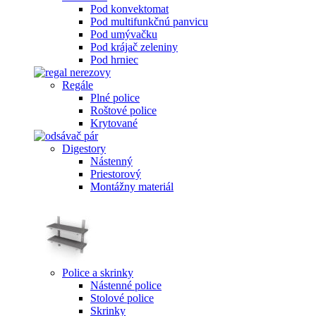
Pod konvektomat
Pod multifunkčnú panvicu
Pod umývačku
Pod krájač zeleniny
Pod hrniec
Regále
Plné police
Roštové police
Krytované
Digestory
Nástenný
Priestorový
Montážny materiál
Police a skrinky
Nástenné police
Stolové police
Skrinky