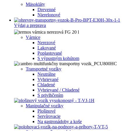
Mäsokláty
Drevenné
Nierelonové
Výdaj a preprava
Várnice
Nerezové
Lakované
Poplastované
S výpustným kohútom
Transportné vozíky
Neutrálne
Vyhrievané
Chladené
Vyhrievané / Chladené
S privlhčením
Manipulačné vozíky
Plošinové
Servírovacie
Na gastronádoby a koše