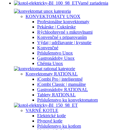
Varné zariadenia
KONVEKTOMATY UNOX
Profesionálne konvektomaty
Pekárske | Cukrárske
Rýchloohrevné s mikrovlnami
Konvenčné s priparovaním
Výdaj | udržiavanie | kysnutie
Konvenčné
Príslušenstvo Unox
Gastronádoby Unox
Chémia Unox
Konvektomaty RATIONAL
iCombi Pro | inteligentné
iCombi Classic | manuálne
Gastronádoby RATIONAL
Tablety RATIONAL
Príslušenstvo ku konvektomatom
VARNÉ KOTLE
Elektrické kotle
Plynové kotle
Príslušenstvo ku kotlom