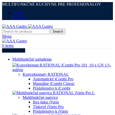
MULTIFUNKČNÉ KUCHYNE PRE PROFESIONÁLOV
O Nás
Kontakt
Search
Menu
0
items
PRODUKTY
Multifunkčné zariadenia
Konvektomaty RATIONAL
Automatické iCombi Pro
Manuálne iCombi Classic
Príslušenstvo k iCombi
Multifunkčné panvice
Bez tlaku iVario
Tlakové iVario Pro
Príslušenstvo k iVario