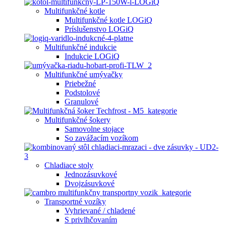
Multifunkčné kotle
Multifunkčné kotle LOGiQ
Príslušenstvo LOGiQ
Multifunkčné indukcie
Indukcie LOGiQ
Multifunkčné umývačky
Priebežné
Podstolové
Granulové
Multifunkčné šokery
Samovolne stojace
So zavážacím vozíkom
Chladiace stoly
Jednozásuvkové
Dvojzásuvkové
Transportné vozíky
Vyhrievané / chladené
S privlhčovaním