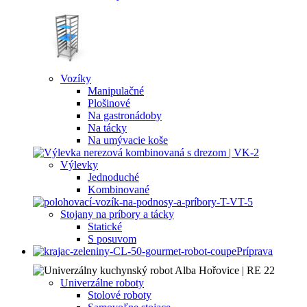
Vozíky
Manipulačné
Plošinové
Na gastronádoby
Na tácky
Na umývacie koše
Výlevky
Jednoduché
Kombinované
Stojany na príbory a tácky
Statické
S posuvom
Príprava
Univerzálne roboty
Stolové roboty