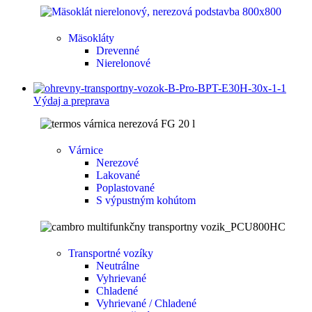
Mäsokláty
Drevenné
Nierelonové
Výdaj a preprava
Várnice
Nerezové
Lakované
Poplastované
S výpustným kohútom
Transportné vozíky
Neutrálne
Vyhrievané
Chladené
Vyhrievané / Chladené