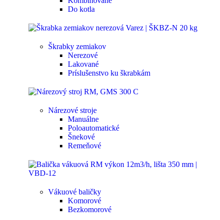
Kombinované
Do kotla
Škrabky zemiakov
Nerezové
Lakované
Príslušenstvo ku škrabkám
Nárezové stroje
Manuálne
Poloautomatické
Šnekové
Remeňové
Vákuové baličky
Komorové
Bezkomorové