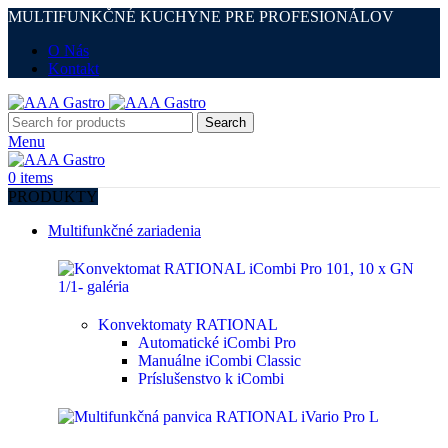
MULTIFUNKČNÉ KUCHYNE PRE PROFESIONÁLOV
O Nás
Kontakt
Search
Menu
0
items
PRODUKTY
Multifunkčné zariadenia
Konvektomaty RATIONAL
Automatické iCombi Pro
Manuálne iCombi Classic
Príslušenstvo k iCombi