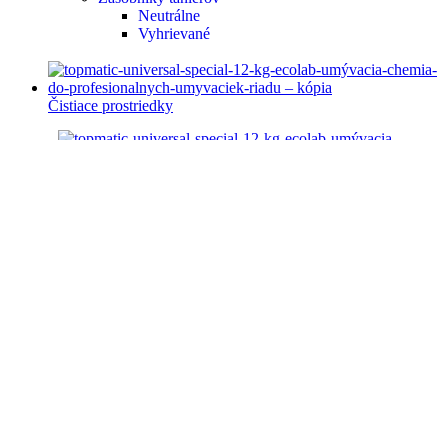
Neutrálne
Vyhrievané
Čistiace prostriedky
Do umývačiek
Umývacia chémia
Oplachová chémia
Do konvektomatov RATIONAL
Umývacie tablety
Odvápňovacie tablety
Na ručné umývanie a čistenie
Na mastnotu a pripáleniny