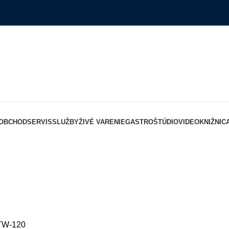
OBCHOD
SERVIS
SLUŽBY
ŽIVÉ VARENIE
GASTROŠTÚDIO
VIDEOKNIŽNIC
RTW-120