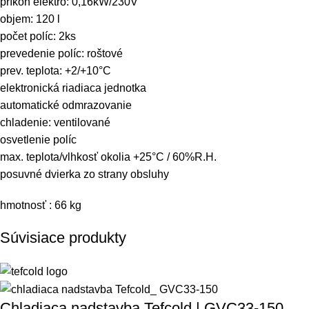
príkon elektro: 0,16kW/230V
objem: 120 l
počet políc: 2ks
prevedenie políc: roštové
prev. teplota: +2/+10°C
elektronická riadiaca jednotka
automatické odmrazovanie
chladenie: ventilované
osvetlenie políc
max. teplota/vlhkosť okolia +25°C / 60%R.H.
posuvné dvierka zo strany obsluhy
hmotnosť : 66 kg
Súvisiace produkty
Chladiaca nadstavba Tefcold | GVC33-150