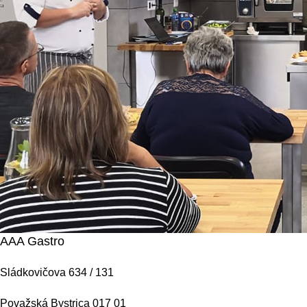
AAA Gastro
Sládkovičova 634 / 131
Považská Bystrica 017 01