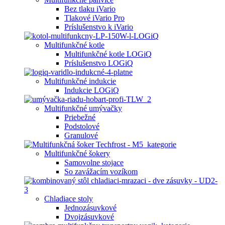
Bez tlaku iVario
Tlakové iVario Pro
Príslušenstvo k iVario
Multifunkčné kotle
Multifunkčné kotle LOGiQ
Príslušenstvo LOGiQ
Multifunkčné indukcie
Indukcie LOGiQ
Multifunkčné umývačky
Priebežné
Podstolové
Granulové
Multifunkčné šokery
Samovolne stojace
So zavážacím vozíkom
Chladiace stoly
Jednozásuvkové
Dvojzásuvkové