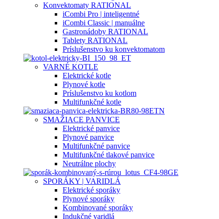
Konvektomaty RATIONAL
iCombi Pro | inteligentné
iCombi Classic | manuálne
Gastronádoby RATIONAL
Tablety RATIONAL
Príslušenstvo ku konvektomatom
VARNÉ KOTLE
Elektrické kotle
Plynové kotle
Príslušenstvo ku kotlom
Multifunkčné kotle
SMAŽIACE PANVICE
Elektrické panvice
Plynové panvice
Multifunkčné panvice
Multifunkčné tlakové panvice
Neutrálne plochy
SPORÁKY | VARIDLÁ
Elektrické sporáky
Plynové sporáky
Kombinované sporáky
Indukčné varidlá