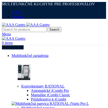
MULTIFUNKČNÉ KUCHYNE PRE PROFESIONÁLOV
O Nás
Kontakt
Search
Menu
0
items
PRODUKTY
Multifunkčné zariadenia
Konvektomaty RATIONAL
Automatické iCombi Pro
Manuálne iCombi Classic
Príslušenstvo k iCombi
Multifunkčné panvice