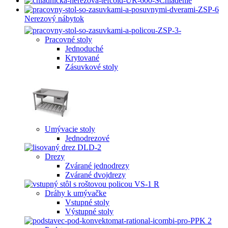
Chladenie
Nerezový nábytok
Pracovné stoly
Jednoduché
Krytované
Zásuvkové stoly
Umývacie stoly
Jednodrezové
Drezy
Zvárané jednodrezy
Zvárané dvojdrezy
Dráhy k umývačke
Vstupné stoly
Výstupné stoly