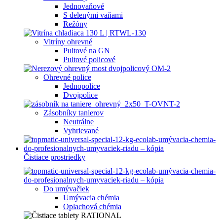
Jednovaňové
S delenými vaňami
Režóny
Vitríny ohrevné
Pultové na GN
Pultové policové
Ohrevné police
Jednopolice
Dvojpolice
Zásobníky tanierov
Neutrálne
Vyhrievané
Čistiace prostriedky
Do umývačiek
Umývacia chémia
Oplachová chémia