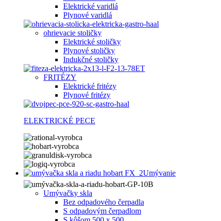
Elektrické varidlá
Plynové varidlá
ohrievacie stoličky
Elektrické stoličky
Plynové stoličky
Indukčné stoličky
FRITÉZY
Elektrické fritézy
Plynové fritézy
ELEKTRICKÉ PECE
Umývanie
Umývačky skla
Bez odpadového čerpadla
S odpadovým čerpadlom
S kôšom 500 x 500