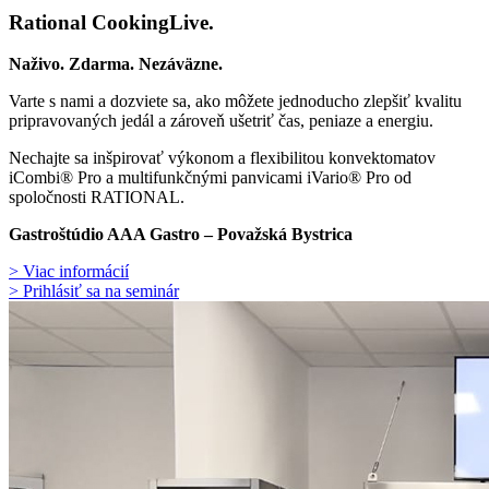
Rational CookingLive​.
Naživo. Zdarma. Nezáväzne.
Varte s nami a dozviete sa, ako môžete jednoducho zlepšiť kvalitu
pripravovaných jedál a zároveň ušetriť čas, peniaze a energiu.
Nechajte sa inšpirovať výkonom a flexibilitou konvektomatov
iCombi® Pro a multifunkčnými panvicami iVario® Pro od
spoločnosti RATIONAL.
Gastroštúdio AAA Gastro – Považská Bystrica
> Viac informácií
> Prihlásiť sa na seminár