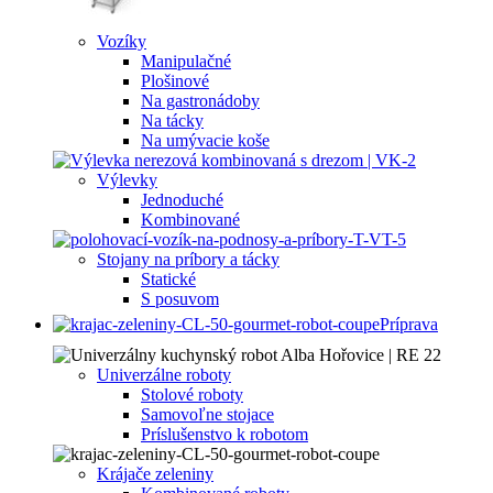
Vozíky
Manipulačné
Plošinové
Na gastronádoby
Na tácky
Na umývacie koše
Výlevky
Jednoduché
Kombinované
Stojany na príbory a tácky
Statické
S posuvom
Príprava
Univerzálne roboty
Stolové roboty
Samovoľne stojace
Príslušenstvo k robotom
Krájače zeleniny