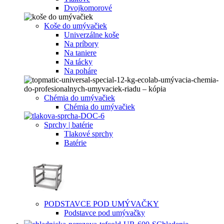
Dvojkomorové
Koše do umývačiek
Univerzálne koše
Na príbory
Na taniere
Na tácky
Na poháre
Chémia do umývačiek
Chémia do umývačiek
Sprchy | batérie
Tlakové sprchy
Batérie
PODSTAVCE POD UMÝVAČKY
Podstavce pod umývačky