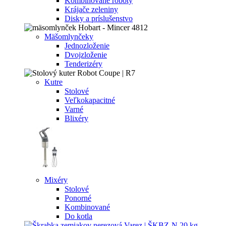
Kombinované roboty
Krájače zeleniny
Disky a príslušenstvo
Mäšomlynčeky
Jednozloženie
Dvojzloženie
Tenderizéry
Kutre
Stolové
Veľkokapacitné
Varné
Blixéry
Mixéry
Stolové
Ponorné
Kombinované
Do kotla