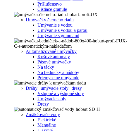
Príšlušenstvo
Čistiace granule
Umývačky čierneho riadu
Umývanie s vodou
Umývanie s vodou a parou
Umývanie s granulami
Automatizované umývačky
Košové automaty
Pásové umývačky
Na tácky
Na bedničky a nádoby
Priemyselné umývanie
Dráhy | umývacie stoly | drezy
Vstupné a výstupné stoly
Umývacie stoly
Drezy
Zmäkčovače vody
Elektrické
Manuálne
Tlakové