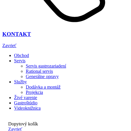
KONTAKT
Zavrieť
Obchod
Servis
Servis gastrozariadení
Rational servis
Generálne opravy
Služby
Dodávka a montáž
Projekcia
Živé varenie
Gastroštúdio
Videoknižnica
Dopytový košík
Zavrieť