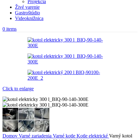
Projekcia
Živé varenie
Gastroštúdio
Videoknižnica
0
items
Click to enlarge
Domov
Varné zariadenia
Varné kotle
Kotle elektrické
Varný kotol