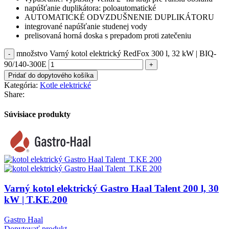
napúšťanie duplikátora: poloautomatické
AUTOMATICKÉ ODVZDUŠNENIE DUPLIKÁTORU
integrované napúšťanie studenej vody
prelisovaná horná doska s prepadom proti zatečeniu
množstvo Varný kotol elektrický RedFox 300 l, 32 kW | BIQ-
90/140-300E
Pridať do dopytového košíka
Kategória:
Kotle elektrické
Share:
Súvisiace produkty
Varný kotol elektrický Gastro Haal Talent 200 l, 30
kW | T.KE.200
Gastro Haal
Dopytovať produkt