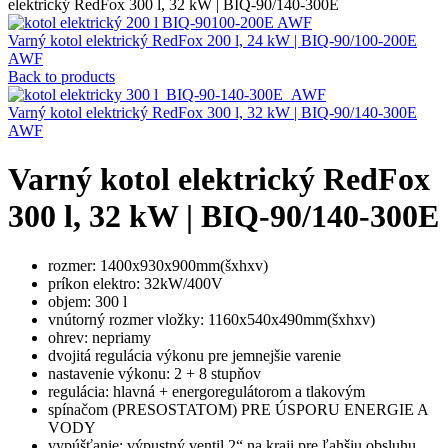
elektrický RedFox 300 l, 32 kW | BIQ-90/140-300E
Varný kotol elektrický RedFox 200 l, 24 kW | BIQ-90/100-200E
AWF
Back to products
Varný kotol elektrický RedFox 300 l, 32 kW | BIQ-90/140-300E
AWF
Varný kotol elektrický RedFox
300 l, 32 kW | BIQ-90/140-300E
rozmer: 1400x930x900mm(šxhxv)
príkon elektro: 32kW/400V
objem: 300 l
vnútorný rozmer vložky: 1160x540x490mm(šxhxv)
ohrev: nepriamy
dvojitá regulácia výkonu pre jemnejšie varenie
nastavenie výkonu: 2 + 8 stupňov
regulácia: hlavná + energoregulátorom a tlakovým
spínačom (PRESOSTATOM) PRE ÚSPORU ENERGIE A
VODY
vypúšťanie: výpustný ventil 2“ na kraji pre ľahšiu obsluhu