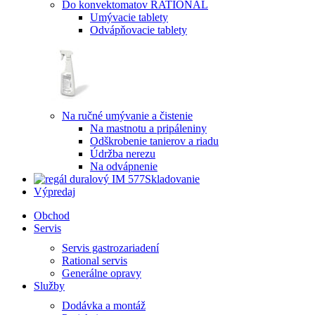
Do konvektomatov RATIONAL
Umývacie tablety
Odvápňovacie tablety
Na ručné umývanie a čistenie
Na mastnotu a pripáleniny
Odškrobenie tanierov a riadu
Údržba nerezu
Na odvápnenie
Skladovanie
Výpredaj
Obchod
Servis
Servis gastrozariadení
Rational servis
Generálne opravy
Služby
Dodávka a montáž