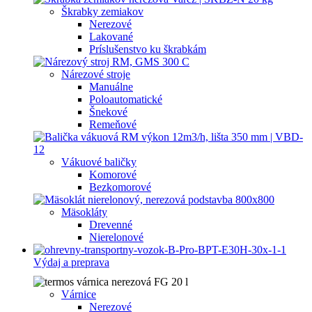
Škrabky zemiakov
Nerezové
Lakované
Príslušenstvo ku škrabkám
Nárezové stroje
Manuálne
Poloautomatické
Šnekové
Remeňové
Vákuové baličky
Komorové
Bezkomorové
Mäsokláty
Drevenné
Nierelonové
Výdaj a preprava
Várnice
Nerezové