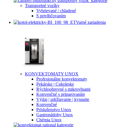
Transportné vozíky
Vyhrievané / chladené
S privlhčovaním
Varné zariadenia
KONVEKTOMATY UNOX
Profesionálne konvektomaty
Pekárske | Cukrárske
Rýchloohrevné s mikrovlnami
Konvenčné s priparovaním
Výdaj | udržiavanie | kysnutie
Konvenčné
Príslušenstvo Unox
Gastronádoby Unox
Chémia Unox