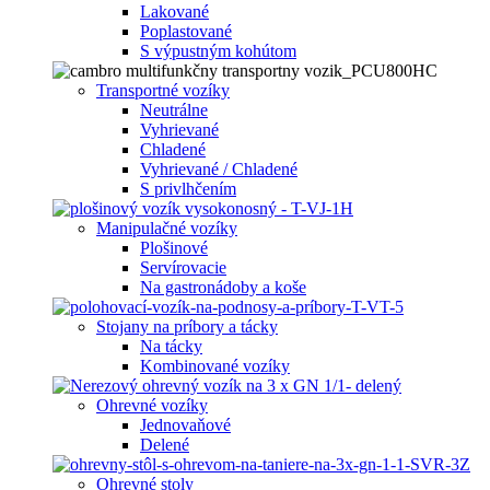
Lakované
Poplastované
S výpustným kohútom
Transportné vozíky
Neutrálne
Vyhrievané
Chladené
Vyhrievané / Chladené
S privlhčením
Manipulačné vozíky
Plošinové
Servírovacie
Na gastronádoby a koše
Stojany na príbory a tácky
Na tácky
Kombinované vozíky
Ohrevné vozíky
Jednovaňové
Delené
Ohrevné stoly