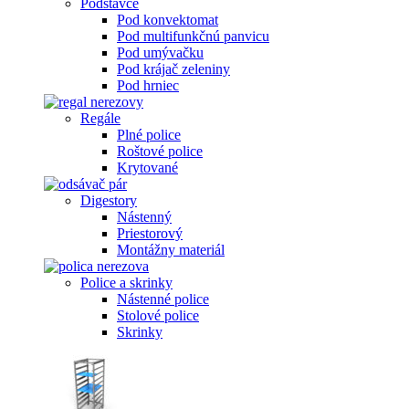
Podstavce
Pod konvektomat
Pod multifunkčnú panvicu
Pod umývačku
Pod krájač zeleniny
Pod hrniec
Regále
Plné police
Roštové police
Krytované
Digestory
Nástenný
Priestorový
Montážny materiál
Police a skrinky
Nástenné police
Stolové police
Skrinky