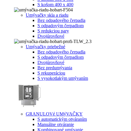
S košom 400 x 400
Umývačky skla a riadu
Bez odpadového čerpadla
S odpadovým čerpadlom
S redukciou pary
Dvojúrovňové
Umývačky priebežné
Bez odpadového čerpadla
S odpadovým čerpadlom
Dvojúrovňové
Bez predumývania
S rekuperáciou
S vysokotlakým umývaním
GRANULOVé UMýVAČKY
S automatickým otváraním
Manuálne otváranie
Kombinované umývanie