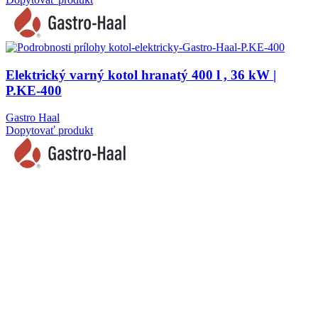
Elektrický varný kotol hranatý 400 l , 36 kW |
P.KE-400
Gastro Haal
Dopytovať produkt