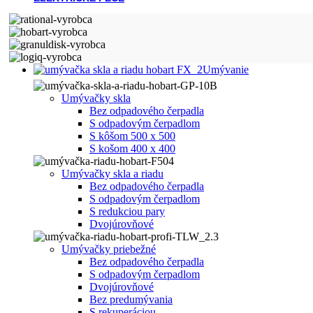
Umývanie
Umývačky skla
Bez odpadového čerpadla
S odpadovým čerpadlom
S kôšom 500 x 500
S košom 400 x 400
Umývačky skla a riadu
Bez odpadového čerpadla
S odpadovým čerpadlom
S redukciou pary
Dvojúrovňové
Umývačky priebežné
Bez odpadového čerpadla
S odpadovým čerpadlom
Dvojúrovňové
Bez predumývania
S rekuperáciou