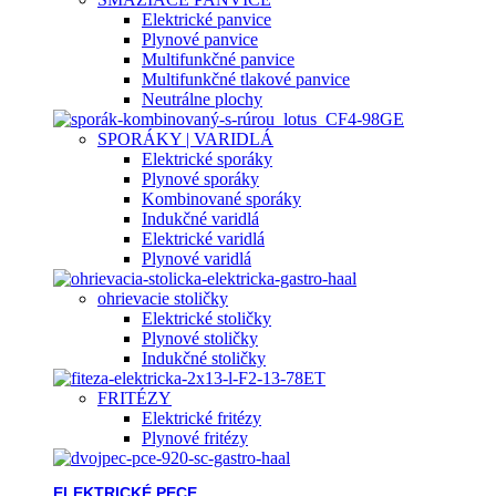
Elektrické panvice
Plynové panvice
Multifunkčné panvice
Multifunkčné tlakové panvice
Neutrálne plochy
SPORÁKY | VARIDLÁ
Elektrické sporáky
Plynové sporáky
Kombinované sporáky
Indukčné varidlá
Elektrické varidlá
Plynové varidlá
ohrievacie stoličky
Elektrické stoličky
Plynové stoličky
Indukčné stoličky
FRITÉZY
Elektrické fritézy
Plynové fritézy
ELEKTRICKÉ PECE