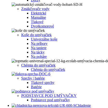
Drezy
Zmäkčovače vody
Elektrické
Manuálne
Tlakové
Dvojkomorové
Koše do umývačiek
Univerzálne koše
Na príbory
Na taniere
Na tácky
Na poháre
Chémia do umývačiek
Chémia do umývačiek
Sprchy | batérie
Tlakové sprchy
Batérie
PODSTAVCE POD UMÝVAČKY
Podstavce pod umývačky
Chladenie