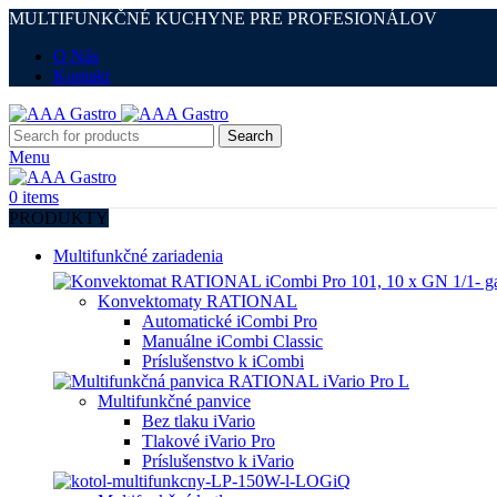
MULTIFUNKČNÉ KUCHYNE PRE PROFESIONÁLOV
O Nás
Kontakt
Search
Menu
0
items
PRODUKTY
Multifunkčné zariadenia
Konvektomaty RATIONAL
Automatické iCombi Pro
Manuálne iCombi Classic
Príslušenstvo k iCombi
Multifunkčné panvice
Bez tlaku iVario
Tlakové iVario Pro
Príslušenstvo k iVario