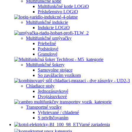
Multifunkčné kotle
Multifunkčné kotle LOGiQ
Príslušenstvo LOGiQ
Multifunkčné indukcie
Indukcie LOGiQ
Multifunkčné umývačky
Priebežné
Podstolové
Granulové
Multifunkčné šokery
Samovolne stojace
So zavážacím vozíkom
Chladiace stoly
Jednozásuvkové
Dvojzásuvkové
Transportné vozíky
Vyhrievané / chladené
S privlhčovaním
Varné zariadenia