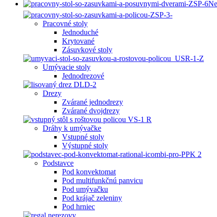
Ne
Pracovné stoly
Jednoduché
Krytované
Zásuvkové stoly
Umývacie stoly
Jednodrezové
Drezy
Zvárané jednodrezy
Zvárané dvojdrezy
Dráhy k umývačke
Vstupné stoly
Výstupné stoly
Podstavce
Pod konvektomat
Pod multifunkčnú panvicu
Pod umývačku
Pod krájač zeleniny
Pod hrniec