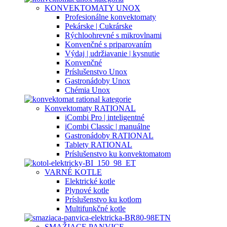
KONVEKTOMATY UNOX
Profesionálne konvektomaty
Pekárske | Cukrárske
Rýchloohrevné s mikrovlnami
Konvenčné s priparovaním
Výdaj | udržiavanie | kysnutie
Konvenčné
Príslušenstvo Unox
Gastronádoby Unox
Chémia Unox
Konvektomaty RATIONAL
iCombi Pro | inteligentné
iCombi Classic | manuálne
Gastronádoby RATIONAL
Tablety RATIONAL
Príslušenstvo ku konvektomatom
VARNÉ KOTLE
Elektrické kotle
Plynové kotle
Príslušenstvo ku kotlom
Multifunkčné kotle
SMAŽIACE PANVICE