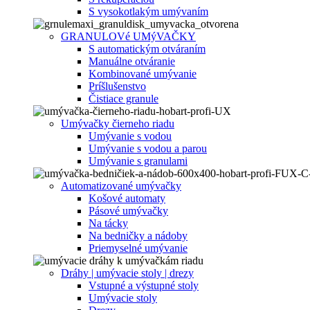
S vysokotlakým umývaním
GRANULOVé UMýVAČKY
S automatickým otváraním
Manuálne otváranie
Kombinované umývanie
Príšlušenstvo
Čistiace granule
Umývačky čierneho riadu
Umývanie s vodou
Umývanie s vodou a parou
Umývanie s granulami
Automatizované umývačky
Košové automaty
Pásové umývačky
Na tácky
Na bedničky a nádoby
Priemyselné umývanie
Dráhy | umývacie stoly | drezy
Vstupné a výstupné stoly
Umývacie stoly