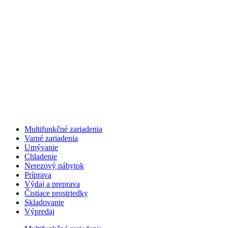
Multifunkčné zariadenia
Varné zariadenia
Umývanie
Chladenie
Nerezový nábytok
Príprava
Výdaj a preprava
Čistiace prostriedky
Skladovanie
Výpredaj