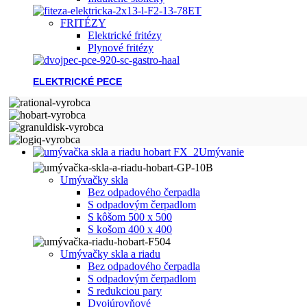
FRITÉZY
Elektrické fritézy
Plynové fritézy
ELEKTRICKÉ PECE
Umývanie
Umývačky skla
Bez odpadového čerpadla
S odpadovým čerpadlom
S kôšom 500 x 500
S košom 400 x 400
Umývačky skla a riadu
Bez odpadového čerpadla
S odpadovým čerpadlom
S redukciou pary
Dvojúrovňové