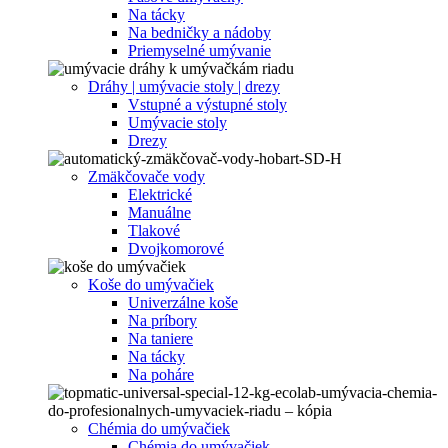
Na tácky
Na bedničky a nádoby
Priemyselné umývanie
Dráhy | umývacie stoly | drezy
Vstupné a výstupné stoly
Umývacie stoly
Drezy
Zmäkčovače vody
Elektrické
Manuálne
Tlakové
Dvojkomorové
Koše do umývačiek
Univerzálne koše
Na príbory
Na taniere
Na tácky
Na poháre
Chémia do umývačiek
Chémia do umývačiek