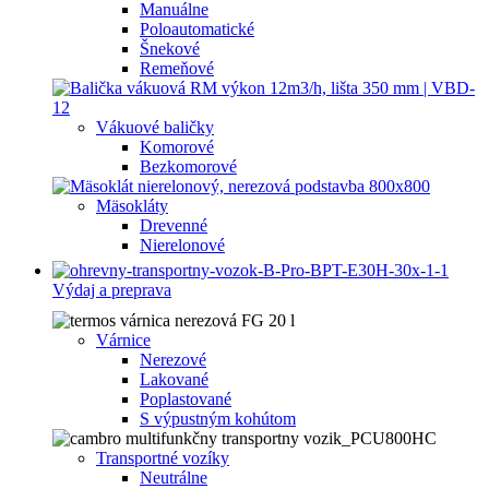
Manuálne
Poloautomatické
Šnekové
Remeňové
Vákuové baličky
Komorové
Bezkomorové
Mäsokláty
Drevenné
Nierelonové
Výdaj a preprava
Várnice
Nerezové
Lakované
Poplastované
S výpustným kohútom
Transportné vozíky
Neutrálne