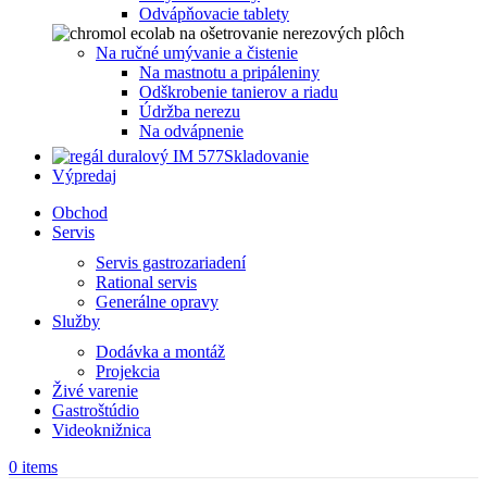
Odvápňovacie tablety
Na ručné umývanie a čistenie
Na mastnotu a pripáleniny
Odškrobenie tanierov a riadu
Údržba nerezu
Na odvápnenie
Skladovanie
Výpredaj
Obchod
Servis
Servis gastrozariadení
Rational servis
Generálne opravy
Služby
Dodávka a montáž
Projekcia
Živé varenie
Gastroštúdio
Videoknižnica
0
items