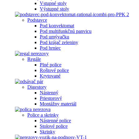
Vstupné stoly
Výstupné stoly
Podstavce
Pod konvektomat
Pod multifunkčnú panvicu
Pod umývačku
Pod krájač zeleniny
Pod hrniec
Regále
Plné police
Roštové police
Krytované
Digestory
Nástenný
Priestorový
Montážny materiál
Police a skrinky
Nástenné police
Stolové police
Skrinky