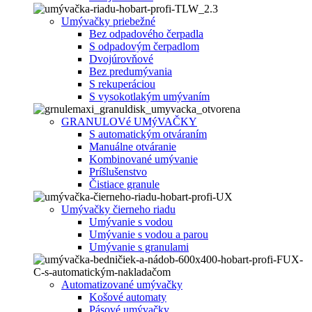
Umývačky priebežné
Bez odpadového čerpadla
S odpadovým čerpadlom
Dvojúrovňové
Bez predumývania
S rekuperáciou
S vysokotlakým umývaním
GRANULOVé UMýVAČKY
S automatickým otváraním
Manuálne otváranie
Kombinované umývanie
Príšlušenstvo
Čistiace granule
Umývačky čierneho riadu
Umývanie s vodou
Umývanie s vodou a parou
Umývanie s granulami
Automatizované umývačky
Košové automaty
Pásové umývačky