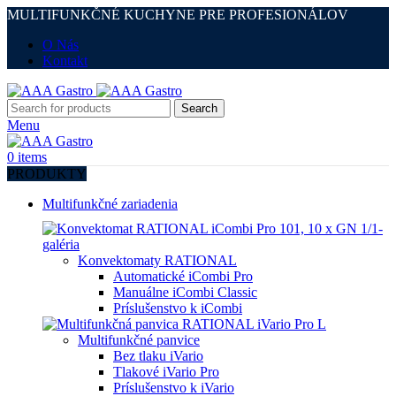
MULTIFUNKČNÉ KUCHYNE PRE PROFESIONÁLOV
O Nás
Kontakt
Search
Menu
0
items
PRODUKTY
Multifunkčné zariadenia
Konvektomaty RATIONAL
Automatické iCombi Pro
Manuálne iCombi Classic
Príslušenstvo k iCombi
Multifunkčné panvice
Bez tlaku iVario
Tlakové iVario Pro
Príslušenstvo k iVario