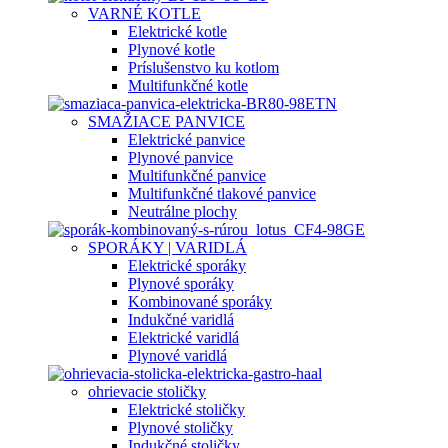
VARNÉ KOTLE
Elektrické kotle
Plynové kotle
Príslušenstvo ku kotlom
Multifunkčné kotle
SMAŽIACE PANVICE
Elektrické panvice
Plynové panvice
Multifunkčné panvice
Multifunkčné tlakové panvice
Neutrálne plochy
SPORÁKY | VARIDLÁ
Elektrické sporáky
Plynové sporáky
Kombinované sporáky
Indukčné varidlá
Elektrické varidlá
Plynové varidlá
ohrievacie stoličky
Elektrické stoličky
Plynové stoličky
Indukčné stoličky