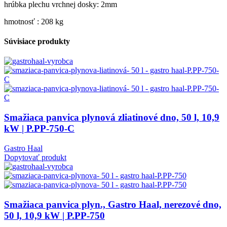
hrúbka plechu vrchnej dosky: 2mm
hmotnosť : 208 kg
Súvisiace produkty
Smažiaca panvica plynová zliatinové dno, 50 l, 10,9
kW | P.PP-750-C
Gastro Haal
Dopytovať produkt
Smažiaca panvica plyn., Gastro Haal, nerezové dno,
50 l, 10,9 kW | P.PP-750