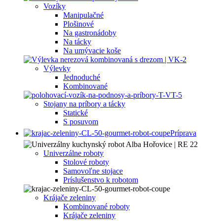
Vozíky
Manipulačné
Plošinové
Na gastronádoby
Na tácky
Na umývacie koše
Výlevky
Jednoduché
Kombinované
Stojany na príbory a tácky
Statické
S posuvom
Príprava
Univerzálne roboty
Stolové roboty
Samovoľne stojace
Príslušenstvo k robotom
Krájače zeleniny
Kombinované roboty
Krájače zeleniny