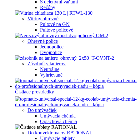
S delenými vaňami
Režóny
Vitríny ohrevné
Pultové na GN
Pultové policové
Ohrevné police
Jednopolice
Dvojpolice
Zásobníky tanierov
Neutrálne
Vyhrievané
Čistiace prostriedky
Do umývačiek
Umývacia chémia
Oplachová chémia
Do konvektomatov RATIONAL
Umývacie tablety