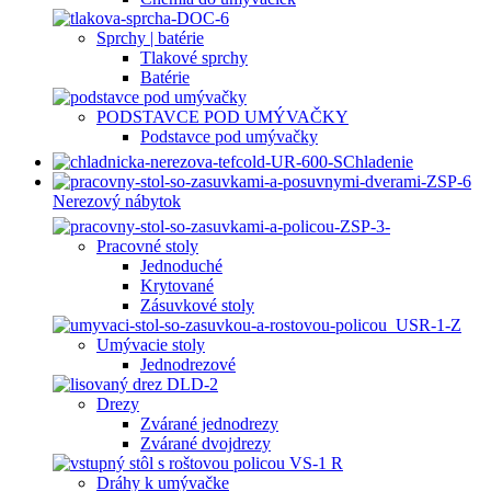
Sprchy | batérie
Tlakové sprchy
Batérie
PODSTAVCE POD UMÝVAČKY
Podstavce pod umývačky
Chladenie
Nerezový nábytok
Pracovné stoly
Jednoduché
Krytované
Zásuvkové stoly
Umývacie stoly
Jednodrezové
Drezy
Zvárané jednodrezy
Zvárané dvojdrezy
Dráhy k umývačke