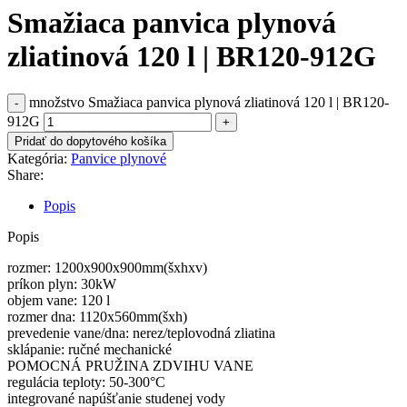
Smažiaca panvica plynová
zliatinová 120 l | BR120-912G
množstvo Smažiaca panvica plynová zliatinová 120 l | BR120-
912G
Pridať do dopytového košíka
Kategória:
Panvice plynové
Share:
Popis
Popis
rozmer: 1200x900x900mm(šxhxv)
príkon plyn: 30kW
objem vane: 120 l
rozmer dna: 1120x560mm(šxh)
prevedenie vane/dna: nerez/teplovodná zliatina
sklápanie: ručné mechanické
POMOCNÁ PRUŽINA ZDVIHU VANE
regulácia teploty: 50-300°C
integrované napúšťanie studenej vody