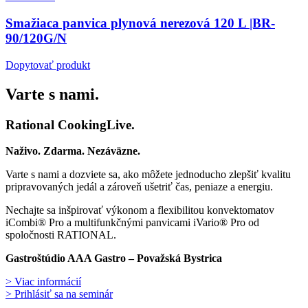
Smažiaca panvica plynová nerezová 120 L |BR-
90/120G/N
Dopytovať produkt
Varte s nami.
Rational CookingLive​.
Naživo. Zdarma. Nezáväzne.
Varte s nami a dozviete sa, ako môžete jednoducho zlepšiť kvalitu
pripravovaných jedál a zároveň ušetriť čas, peniaze a energiu.
Nechajte sa inšpirovať výkonom a flexibilitou konvektomatov
iCombi® Pro a multifunkčnými panvicami iVario® Pro od
spoločnosti RATIONAL.
Gastroštúdio AAA Gastro – Považská Bystrica
> Viac informácií
> Prihlásiť sa na seminár