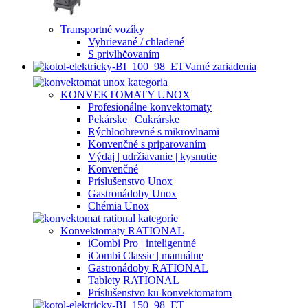
Transportné vozíky
Vyhrievané / chladené
S privlhčovaním
Varné zariadenia
KONVEKTOMATY UNOX
Profesionálne konvektomaty
Pekárske | Cukrárske
Rýchloohrevné s mikrovlnami
Konvenčné s priparovaním
Výdaj | udržiavanie | kysnutie
Konvenčné
Príslušenstvo Unox
Gastronádoby Unox
Chémia Unox
Konvektomaty RATIONAL
iCombi Pro | inteligentné
iCombi Classic | manuálne
Gastronádoby RATIONAL
Tablety RATIONAL
Príslušenstvo ku konvektomatom