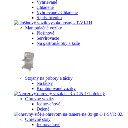
Vyhrievané
Chladené
Vyhrievané / Chladené
S privlhčením
Manipulačné vozíky
Plošinové
Servírovacie
Na gastronádoby a koše
Stojany na príbory a tácky
Na tácky
Kombinované vozíky
Ohrevné vozíky
Jednovaňové
Delené
Ohrevné stoly
Jednovaňové