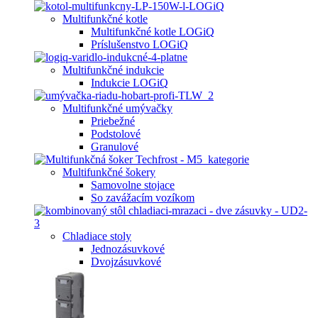
Multifunkčné kotle
Multifunkčné kotle LOGiQ
Príslušenstvo LOGiQ
Multifunkčné indukcie
Indukcie LOGiQ
Multifunkčné umývačky
Priebežné
Podstolové
Granulové
Multifunkčné šokery
Samovolne stojace
So zavážacím vozíkom
Chladiace stoly
Jednozásuvkové
Dvojzásuvkové