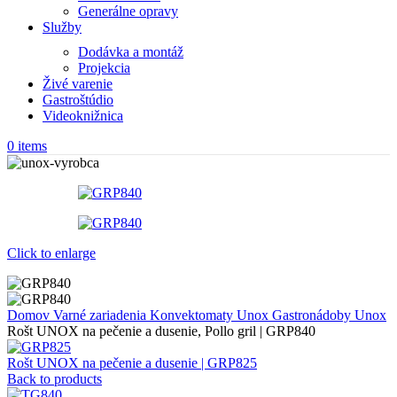
Generálne opravy
Služby
Dodávka a montáž
Projekcia
Živé varenie
Gastroštúdio
Videoknižnica
0
items
Click to enlarge
Domov
Varné zariadenia
Konvektomaty Unox
Gastronádoby Unox
Rošt UNOX na pečenie a dusenie, Pollo gril | GRP840
Rošt UNOX na pečenie a dusenie | GRP825
Back to products