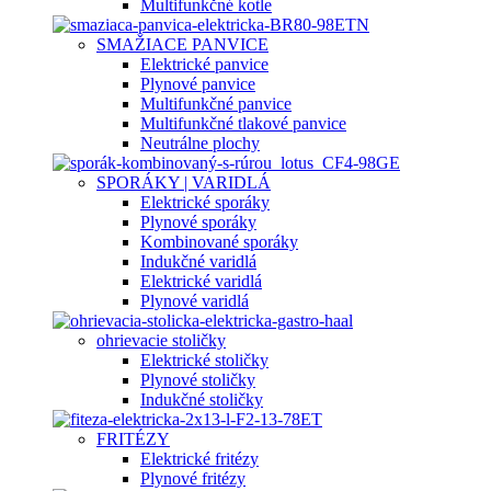
Multifunkčné kotle
SMAŽIACE PANVICE
Elektrické panvice
Plynové panvice
Multifunkčné panvice
Multifunkčné tlakové panvice
Neutrálne plochy
SPORÁKY | VARIDLÁ
Elektrické sporáky
Plynové sporáky
Kombinované sporáky
Indukčné varidlá
Elektrické varidlá
Plynové varidlá
ohrievacie stoličky
Elektrické stoličky
Plynové stoličky
Indukčné stoličky
FRITÉZY
Elektrické fritézy
Plynové fritézy