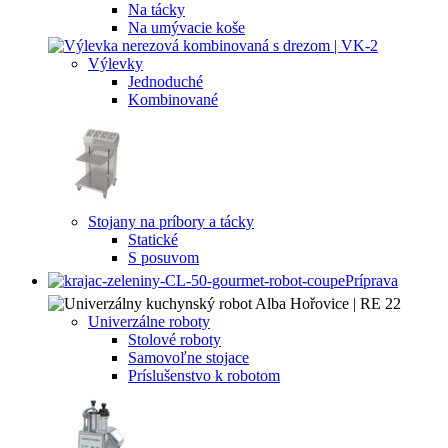
Na tácky
Na umývacie koše
Výlevky
Jednoduché
Kombinované
Stojany na príbory a tácky
Statické
S posuvom
Príprava
Univerzálne roboty
Stolové roboty
Samovoľne stojace
Príslušenstvo k robotom