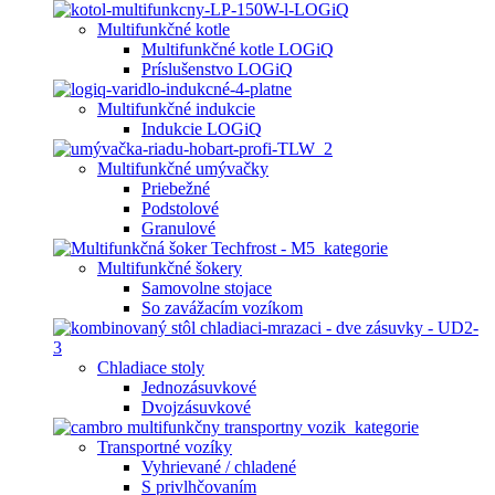
Multifunkčné kotle
Multifunkčné kotle LOGiQ
Príslušenstvo LOGiQ
Multifunkčné indukcie
Indukcie LOGiQ
Multifunkčné umývačky
Priebežné
Podstolové
Granulové
Multifunkčné šokery
Samovolne stojace
So zavážacím vozíkom
Chladiace stoly
Jednozásuvkové
Dvojzásuvkové
Transportné vozíky
Vyhrievané / chladené
S privlhčovaním