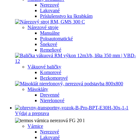
Nerezové
Lakované
Príslušenstvo ku škrabkám
Nárezové stroje
Manuálne
Poloautomatické
Šnekové
Remeňové
Vákuové baličky
Komorové
Bezkomorové
Mäsokláty
Drevenné
Nierelonové
Výdaj a preprava
Várnice
Nerezové
Lakované