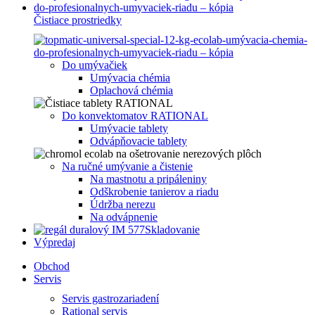
Čistiace prostriedky
Do umývačiek
Umývacia chémia
Oplachová chémia
Do konvektomatov RATIONAL
Umývacie tablety
Odvápňovacie tablety
Na ručné umývanie a čistenie
Na mastnotu a pripáleniny
Odškrobenie tanierov a riadu
Údržba nerezu
Na odvápnenie
Skladovanie
Výpredaj
Obchod
Servis
Servis gastrozariadení
Rational servis