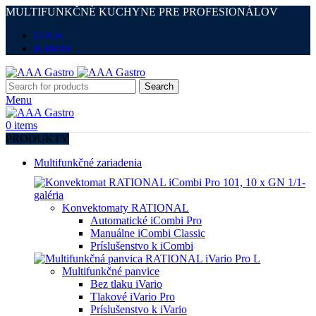
MULTIFUNKČNÉ KUCHYNE PRE PROFESIONÁLOV
O Nás
Kontakt
Search
Menu
0
items
PRODUKTY
Multifunkčné zariadenia
Konvektomaty RATIONAL
Automatické iCombi Pro
Manuálne iCombi Classic
Príslušenstvo k iCombi
Multifunkčné panvice
Bez tlaku iVario
Tlakové iVario Pro
Príslušenstvo k iVario