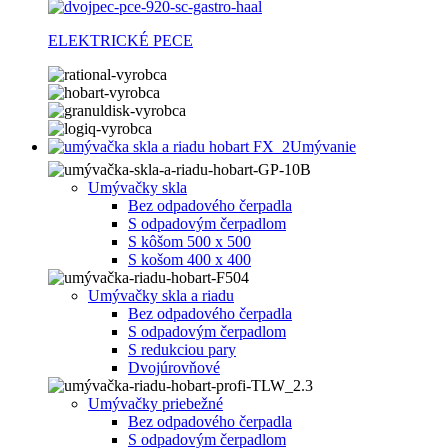
ELEKTRICKÉ PECE
Umývanie
Umývačky skla
Bez odpadového čerpadla
S odpadovým čerpadlom
S kôšom 500 x 500
S košom 400 x 400
Umývačky skla a riadu
Bez odpadového čerpadla
S odpadovým čerpadlom
S redukciou pary
Dvojúrovňové
Umývačky priebežné
Bez odpadového čerpadla
S odpadovým čerpadlom