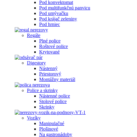
Pod konvektomat
Pod multifunkčnú panvicu
Pod umývačku
Pod krájač zeleniny
Pod hrniec
Regále
Plné police
Roštové police
Krytované
Digestory
Nástenný
Priestorový
Montážny materiál
Police a skrinky
Nástenné police
Stolové police
Skrinky
Vozíky
Manipulačné
Plošinové
Na gastronádoby