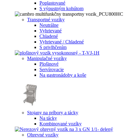
Poplastované
S výpustným kohútom
Transportné vozíky
Neutrálne
Vyhrievané
Chladené
Vyhrievané / Chladené
S privlhčením
Manipulačné vozíky
Plošinové
Servírovacie
Na gastronádoby a koše
Stojany na príbory a tácky
Na tácky
Kombinované vozíky
Ohrevné vozíky