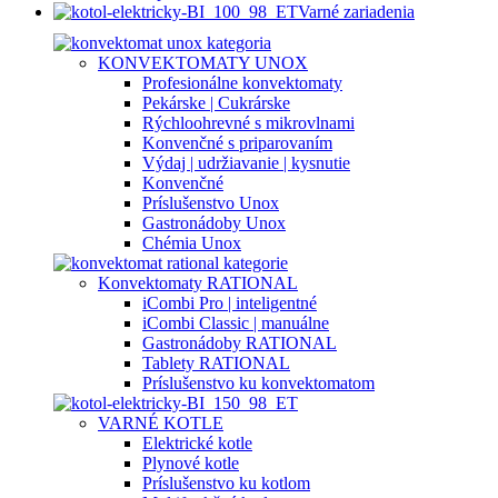
Varné zariadenia
KONVEKTOMATY UNOX
Profesionálne konvektomaty
Pekárske | Cukrárske
Rýchloohrevné s mikrovlnami
Konvenčné s priparovaním
Výdaj | udržiavanie | kysnutie
Konvenčné
Príslušenstvo Unox
Gastronádoby Unox
Chémia Unox
Konvektomaty RATIONAL
iCombi Pro | inteligentné
iCombi Classic | manuálne
Gastronádoby RATIONAL
Tablety RATIONAL
Príslušenstvo ku konvektomatom
VARNÉ KOTLE
Elektrické kotle
Plynové kotle
Príslušenstvo ku kotlom