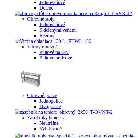
Jednovaňové
Delené
Ohrevné stoly
Jednovaňové
S delenými vaňami
Režóny
Vitríny ohrevné
Pultové na GN
Pultové policové
Ohrevné police
Jednopolice
Dvojpolice
Zásobníky tanierov
Neutrálne
Vyhrievané