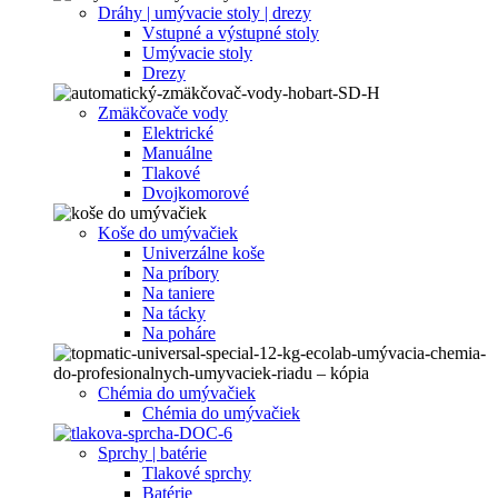
Dráhy | umývacie stoly | drezy
Vstupné a výstupné stoly
Umývacie stoly
Drezy
Zmäkčovače vody
Elektrické
Manuálne
Tlakové
Dvojkomorové
Koše do umývačiek
Univerzálne koše
Na príbory
Na taniere
Na tácky
Na poháre
Chémia do umývačiek
Chémia do umývačiek
Sprchy | batérie
Tlakové sprchy
Batérie