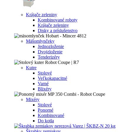
Krájače zeleniny
Kombinované roboty
Krájače zeleniny
Disky a príslušenstvo
Mäšomlynčeky
Jednozloženie
Dvojzloženie
Tenderizéry
Kutre
Stolové
Veľkokapacitné
Varné
Blixéry
Mixéry
Stolové
Ponorné
Kombinované
Do kotla
Škrabky zemiakov