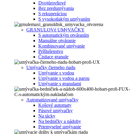
Dvojúrovňové
Bez predumývania
S rekuperáciou
S vysokotlakým umývaním
GRANULOVé UMýVAČKY
S automatickým otváraním
Manuálne otváranie
Kombinované umývanie
Príšlušenstvo
Čistiace granule
Umývačky čierneho riadu
Umývanie s vodou
Umývanie s vodou a parou
Umývanie s granulami
Automatizované umývačky
Košové automaty
Pásové umývačky
Na tácky
Na bedničky a nádoby
Priemyselné umývanie