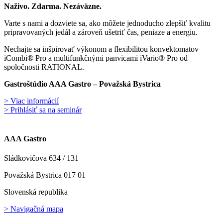
Naživo. Zdarma. Nezáväzne.
Varte s nami a dozviete sa, ako môžete jednoducho zlepšiť kvalitu
pripravovaných jedál a zároveň ušetriť čas, peniaze a energiu.
Nechajte sa inšpirovať výkonom a flexibilitou konvektomatov
iCombi® Pro a multifunkčnými panvicami iVario® Pro od
spoločnosti RATIONAL.
Gastroštúdio AAA Gastro – Považská Bystrica
> Viac informácií
> Prihlásiť sa na seminár
AAA Gastro
Sládkovičova 634 / 131
Považská Bystrica 017 01
Slovenská republika
> Navigačná mapa