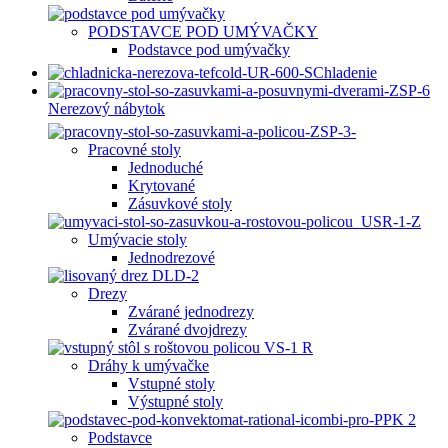
PODSTAVCE POD UMÝVAČKY
Podstavce pod umývačky
Chladenie
Nerezový nábytok
Pracovné stoly
Jednoduché
Krytované
Zásuvkové stoly
Umývacie stoly
Jednodrezové
Drezy
Zvárané jednodrezy
Zvárané dvojdrezy
Dráhy k umývačke
Vstupné stoly
Výstupné stoly
Podstavce