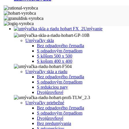
Umývanie
Umývačky skla
Bez odpadového čerpadla
S odpadovým čerpadlom
S kôšom 500 x 500
S košom 400 x 400
Umývačky skla a riadu
Bez odpadového čerpadla
S odpadovým čerpadlom
S redukciou pary
Dvojúrovňové
Umývačky priebežné
Bez odpadového čerpadla
S odpadovým čerpadlom
Dvojúrovňové
Bez predumývania
S rekuperáciou