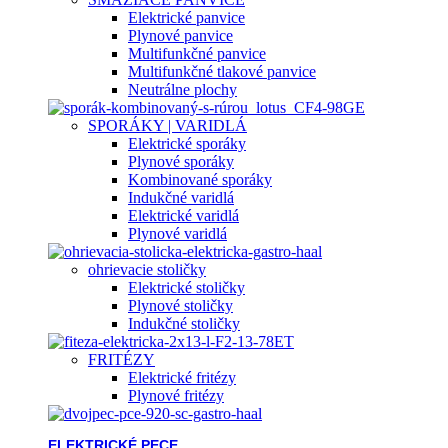
Elektrické panvice
Plynové panvice
Multifunkčné panvice
Multifunkčné tlakové panvice
Neutrálne plochy
SPORÁKY | VARIDLÁ
Elektrické sporáky
Plynové sporáky
Kombinované sporáky
Indukčné varidlá
Elektrické varidlá
Plynové varidlá
ohrievacie stoličky
Elektrické stoličky
Plynové stoličky
Indukčné stoličky
FRITÉZY
Elektrické fritézy
Plynové fritézy
ELEKTRICKÉ PECE