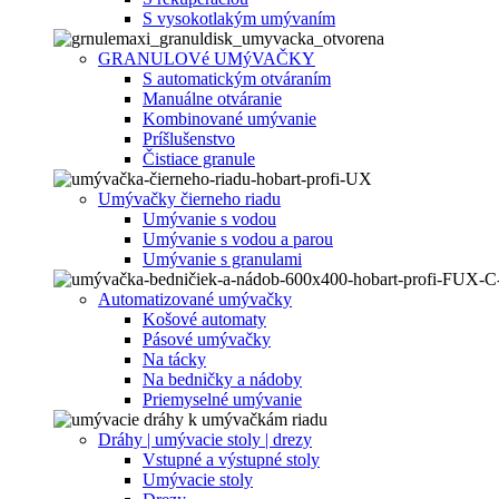
S vysokotlakým umývaním
GRANULOVé UMýVAČKY
S automatickým otváraním
Manuálne otváranie
Kombinované umývanie
Príšlušenstvo
Čistiace granule
Umývačky čierneho riadu
Umývanie s vodou
Umývanie s vodou a parou
Umývanie s granulami
Automatizované umývačky
Košové automaty
Pásové umývačky
Na tácky
Na bedničky a nádoby
Priemyselné umývanie
Dráhy | umývacie stoly | drezy
Vstupné a výstupné stoly
Umývacie stoly