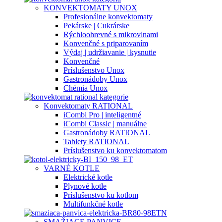
KONVEKTOMATY UNOX
Profesionálne konvektomaty
Pekárske | Cukrárske
Rýchloohrevné s mikrovlnami
Konvenčné s priparovaním
Výdaj | udržiavanie | kysnutie
Konvenčné
Príslušenstvo Unox
Gastronádoby Unox
Chémia Unox
Konvektomaty RATIONAL
iCombi Pro | inteligentné
iCombi Classic | manuálne
Gastronádoby RATIONAL
Tablety RATIONAL
Príslušenstvo ku konvektomatom
VARNÉ KOTLE
Elektrické kotle
Plynové kotle
Príslušenstvo ku kotlom
Multifunkčné kotle
SMAŽIACE PANVICE