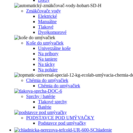
Drezy
Zmäkčovače vody
Elektrické
Manuálne
Tlakové
Dvojkomorové
Koše do umývačiek
Univerzálne koše
Na príbory
Na taniere
Na tácky
Na poháre
Chémia do umývačiek
Chémia do umývačiek
Sprchy | batérie
Tlakové sprchy
Batérie
PODSTAVCE POD UMÝVAČKY
Podstavce pod umývačky
Chladenie