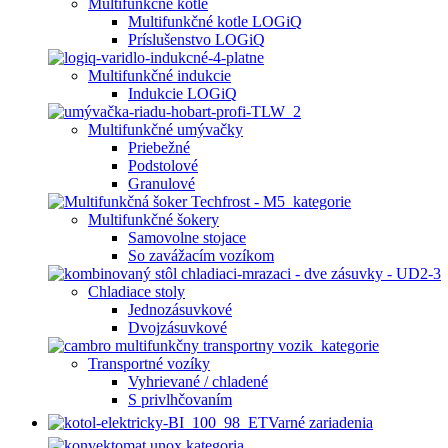
Multifunkčné kotle
Multifunkčné kotle LOGiQ
Príslušenstvo LOGiQ
Multifunkčné indukcie
Indukcie LOGiQ
Multifunkčné umývačky
Priebežné
Podstolové
Granulové
Multifunkčné šokery
Samovolne stojace
So zavážacím vozíkom
Chladiace stoly
Jednozásuvkové
Dvojzásuvkové
Transportné vozíky
Vyhrievané / chladené
S privlhčovaním
Varné zariadenia