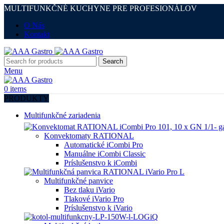
MULTIFUNKČNÉ KUCHYNE PRE PROFESIONÁLOV
O Nás
Kontakt
Search
Menu
0
items
PRODUKTY
Multifunkčné zariadenia
Konvektomaty RATIONAL
Automatické iCombi Pro
Manuálne iCombi Classic
Príslušenstvo k iCombi
Multifunkčné panvice
Bez tlaku iVario
Tlakové iVario Pro
Príslušenstvo k iVario