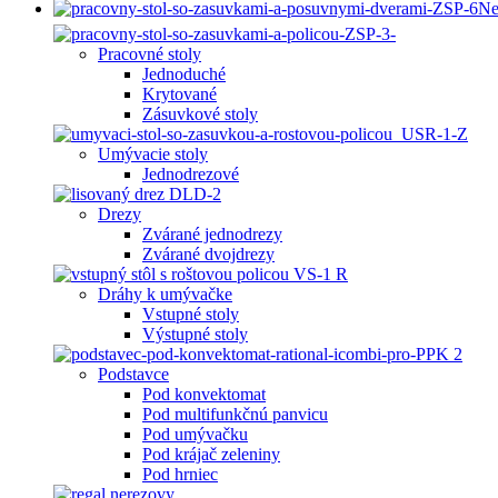
Ne
Pracovné stoly
Jednoduché
Krytované
Zásuvkové stoly
Umývacie stoly
Jednodrezové
Drezy
Zvárané jednodrezy
Zvárané dvojdrezy
Dráhy k umývačke
Vstupné stoly
Výstupné stoly
Podstavce
Pod konvektomat
Pod multifunkčnú panvicu
Pod umývačku
Pod krájač zeleniny
Pod hrniec