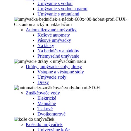
Umývanie s vodou
Umývanie s vodou a parou
Umývanie s granulami
Automatizované umývačky
Košové automaty
Pásové umývačky
Na tácky
Na bedničky a nádoby
Priemyselné umývanie
Dráhy | umývacie stoly | drezy
Vstupné a výstupné stoly
Umývacie stoly
Drezy
Zmäkčovače vody
Elektrické
Manuálne
Tlakové
Dvojkomorové
Koše do umývačiek
Univerzálne koše