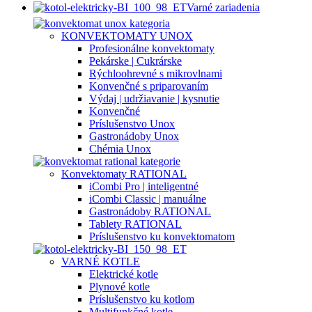
Varné zariadenia
KONVEKTOMATY UNOX
Profesionálne konvektomaty
Pekárske | Cukrárske
Rýchloohrevné s mikrovlnami
Konvenčné s priparovaním
Výdaj | udržiavanie | kysnutie
Konvenčné
Príslušenstvo Unox
Gastronádoby Unox
Chémia Unox
Konvektomaty RATIONAL
iCombi Pro | inteligentné
iCombi Classic | manuálne
Gastronádoby RATIONAL
Tablety RATIONAL
Príslušenstvo ku konvektomatom
VARNÉ KOTLE
Elektrické kotle
Plynové kotle
Príslušenstvo ku kotlom
Multifunkčné kotle