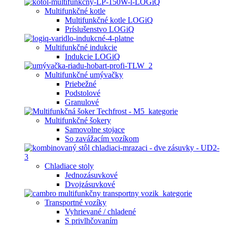
Multifunkčné kotle
Multifunkčné kotle LOGiQ
Príslušenstvo LOGiQ
Multifunkčné indukcie
Indukcie LOGiQ
Multifunkčné umývačky
Priebežné
Podstolové
Granulové
Multifunkčné šokery
Samovolne stojace
So zavážacím vozíkom
Chladiace stoly
Jednozásuvkové
Dvojzásuvkové
Transportné vozíky
Vyhrievané / chladené
S privlhčovaním