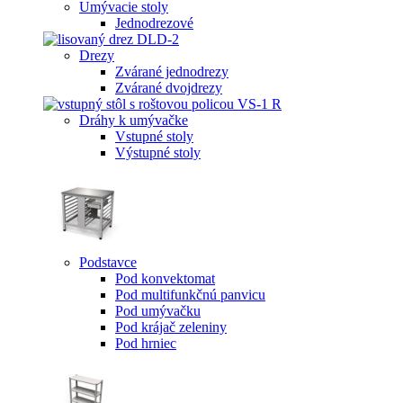
Umývacie stoly
Jednodrezové
Drezy
Zvárané jednodrezy
Zvárané dvojdrezy
Dráhy k umývačke
Vstupné stoly
Výstupné stoly
Podstavce
Pod konvektomat
Pod multifunkčnú panvicu
Pod umývačku
Pod krájač zeleniny
Pod hrniec