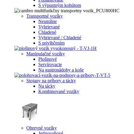
S výpustným kohútom
Transportné vozíky
Neutrálne
Vyhrievané
Chladené
Vyhrievané / Chladené
S privlhčením
Manipulačné vozíky
Plošinové
Servírovacie
Na gastronádoby a koše
Stojany na príbory a tácky
Na tácky
Kombinované vozíky
Ohrevné vozíky
Jednovaňové