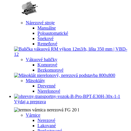
Nárezové stroje
Manuálne
Poloautomatické
Šnekové
Remeňové
Vákuové baličky
Komorové
Bezkomorové
Mäsokláty
Drevenné
Nierelonové
Výdaj a preprava
Várnice
Nerezové
Lakované
Poplastované