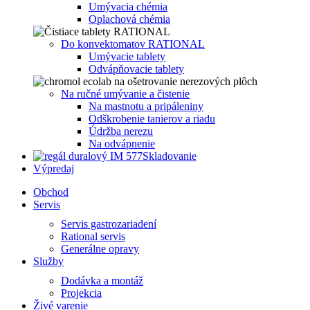
Umývacia chémia
Oplachová chémia
Do konvektomatov RATIONAL
Umývacie tablety
Odvápňovacie tablety
Na ručné umývanie a čistenie
Na mastnotu a pripáleniny
Odškrobenie tanierov a riadu
Údržba nerezu
Na odvápnenie
Skladovanie
Výpredaj
Obchod
Servis
Servis gastrozariadení
Rational servis
Generálne opravy
Služby
Dodávka a montáž
Projekcia
Živé varenie