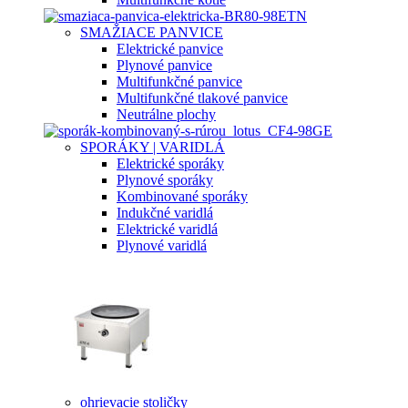
SMAŽIACE PANVICE
Elektrické panvice
Plynové panvice
Multifunkčné panvice
Multifunkčné tlakové panvice
Neutrálne plochy
SPORÁKY | VARIDLÁ
Elektrické sporáky
Plynové sporáky
Kombinované sporáky
Indukčné varidlá
Elektrické varidlá
Plynové varidlá
ohrievacie stoličky