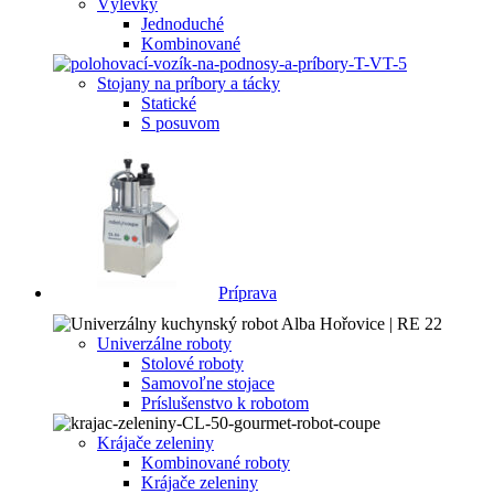
Výlevky
Jednoduché
Kombinované
Stojany na príbory a tácky
Statické
S posuvom
Príprava
Univerzálne roboty
Stolové roboty
Samovoľne stojace
Príslušenstvo k robotom
Krájače zeleniny
Kombinované roboty
Krájače zeleniny