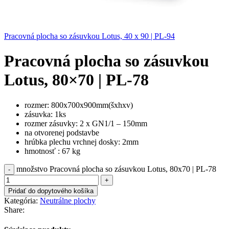
Pracovná plocha so zásuvkou Lotus, 40 x 90 | PL-94
Pracovná plocha so zásuvkou
Lotus, 80×70 | PL-78
rozmer: 800x700x900mm(šxhxv)
zásuvka: 1ks
rozmer zásuvky: 2 x GN1/1 – 150mm
na otvorenej podstavbe
hrúbka plechu vrchnej dosky: 2mm
hmotnosť : 67 kg
množstvo Pracovná plocha so zásuvkou Lotus, 80x70 | PL-78
Pridať do dopytového košíka
Kategória:
Neutrálne plochy
Share: