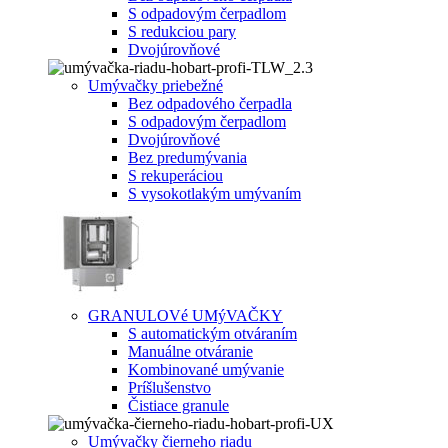
S odpadovým čerpadlom
S redukciou pary
Dvojúrovňové
Umývačky priebežné
Bez odpadového čerpadla
S odpadovým čerpadlom
Dvojúrovňové
Bez predumývania
S rekuperáciou
S vysokotlakým umývaním
GRANULOVé UMýVAČKY
S automatickým otváraním
Manuálne otváranie
Kombinované umývanie
Príšlušenstvo
Čistiace granule
Umývačky čierneho riadu