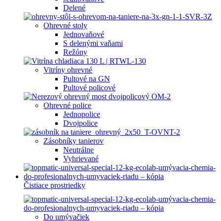
Delené
Ohrevné stoly
Jednovaňové
S delenými vaňami
Režóny
Vitríny ohrevné
Pultové na GN
Pultové policové
Ohrevné police
Jednopolice
Dvojpolice
Zásobníky tanierov
Neutrálne
Vyhrievané
Čistiace prostriedky
Do umývačiek