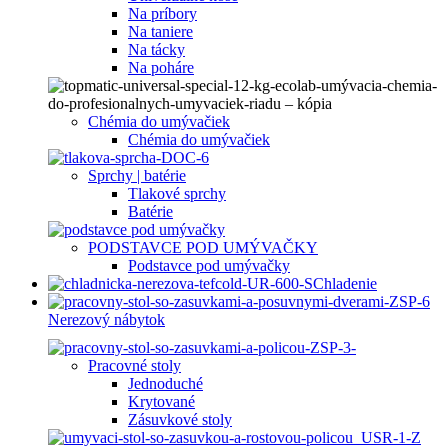
Na príbory
Na taniere
Na tácky
Na poháre
Chémia do umývačiek
Chémia do umývačiek
Sprchy | batérie
Tlakové sprchy
Batérie
PODSTAVCE POD UMÝVAČKY
Podstavce pod umývačky
Chladenie
Nerezový nábytok
Pracovné stoly
Jednoduché
Krytované
Zásuvkové stoly