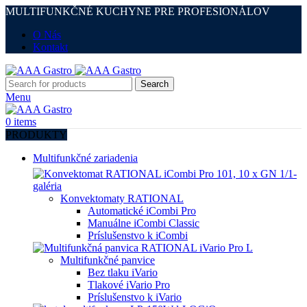
MULTIFUNKČNÉ KUCHYNE PRE PROFESIONÁLOV
O Nás
Kontakt
Search
Menu
0
items
PRODUKTY
Multifunkčné zariadenia
Konvektomaty RATIONAL
Automatické iCombi Pro
Manuálne iCombi Classic
Príslušenstvo k iCombi
Multifunkčné panvice
Bez tlaku iVario
Tlakové iVario Pro
Príslušenstvo k iVario