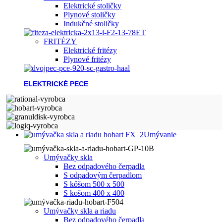
Elektrické stoličky
Plynové stoličky
Indukčné stoličky
FRITÉZY
Elektrické fritézy
Plynové fritézy
ELEKTRICKÉ PECE
Umývanie
Umývačky skla
Bez odpadového čerpadla
S odpadovým čerpadlom
S kôšom 500 x 500
S košom 400 x 400
Umývačky skla a riadu
Bez odpadového čerpadla