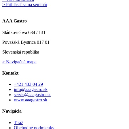
> Prihlásiť sa na seminár
AAA Gastro
Sládkovičova 634 / 131
Považská Bystrica 017 01
Slovenská republika
> Navigačná mapa
Kontakt
+421 433 04 29
info@aaagastro.sk
servis@aaagastro.sk
www.aaagastro.sk
Navigácia
Tiráž
Obchodné podmienky