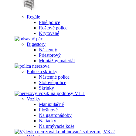
Regále
Plné police
Roštové police
Krytované
Digestory
Nástenný
Priestorový
Montážny materiál
Police a skrinky
Nástenné police
Stolové police
Skrinky
Vozíky
Manipulačné
Plošinové
Na gastronádoby
Na tácky
Na umývacie koše