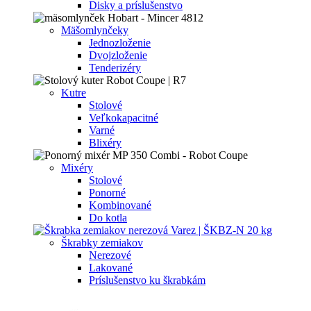
Disky a príslušenstvo
Mäšomlynčeky
Jednozloženie
Dvojzloženie
Tenderizéry
Kutre
Stolové
Veľkokapacitné
Varné
Blixéry
Mixéry
Stolové
Ponorné
Kombinované
Do kotla
Škrabky zemiakov
Nerezové
Lakované
Príslušenstvo ku škrabkám