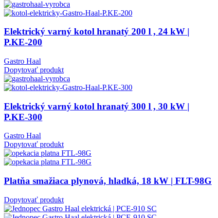
Elektrický varný kotol hranatý 200 l , 24 kW |
P.KE-200
Gastro Haal
Dopytovať produkt
Elektrický varný kotol hranatý 300 l , 30 kW |
P.KE-300
Gastro Haal
Dopytovať produkt
Platňa smažiaca plynová, hladká, 18 kW | FLT-98G
Dopytovať produkt