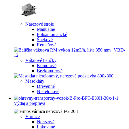
Nárezové stroje
Manuálne
Poloautomatické
Šnekové
Remeňové
Vákuové baličky
Komorové
Bezkomorové
Mäsokláty
Drevenné
Nierelonové
Výdaj a preprava
Várnice
Nerezové
Lakované