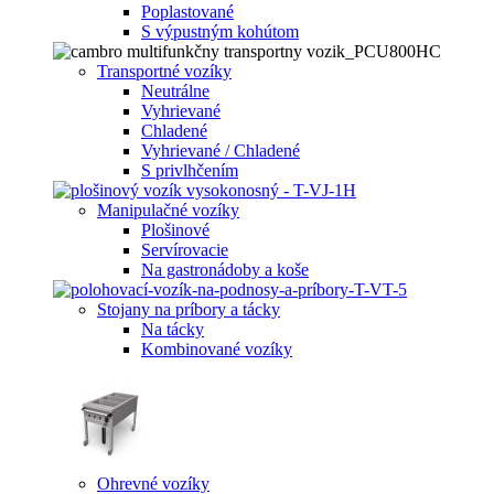
Poplastované
S výpustným kohútom
Transportné vozíky
Neutrálne
Vyhrievané
Chladené
Vyhrievané / Chladené
S privlhčením
Manipulačné vozíky
Plošinové
Servírovacie
Na gastronádoby a koše
Stojany na príbory a tácky
Na tácky
Kombinované vozíky
Ohrevné vozíky