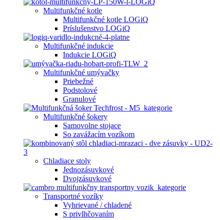
Multifunkčné kotle
Multifunkčné kotle LOGiQ
Príslušenstvo LOGiQ
Multifunkčné indukcie
Indukcie LOGiQ
Multifunkčné umývačky
Priebežné
Podstolové
Granulové
Multifunkčné šokery
Samovolne stojace
So zavážacím vozíkom
Chladiace stoly
Jednozásuvkové
Dvojzásuvkové
Transportné vozíky
Vyhrievané / chladené
S privlhčovaním