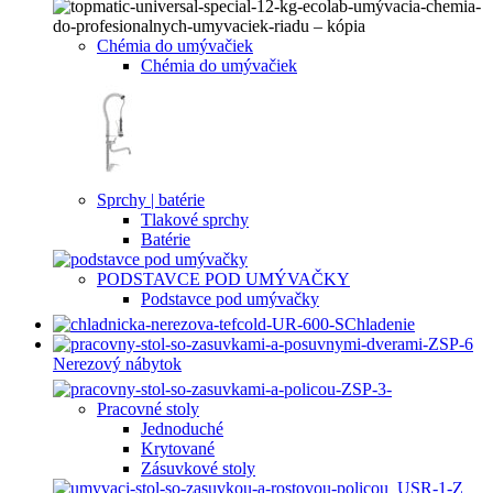
Chémia do umývačiek
Chémia do umývačiek
Sprchy | batérie
Tlakové sprchy
Batérie
PODSTAVCE POD UMÝVAČKY
Podstavce pod umývačky
Chladenie
Nerezový nábytok
Pracovné stoly
Jednoduché
Krytované
Zásuvkové stoly