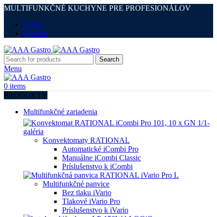
MULTIFUNKČNÉ KUCHYNE PRE PROFESIONÁLOV
O Nás
Kontakt
Search
Menu
0
items
PRODUKTY
Multifunkčné zariadenia
Konvektomaty RATIONAL
Automatické iCombi Pro
Manuálne iCombi Classic
Príslušenstvo k iCombi
Multifunkčné panvice
Bez tlaku iVario
Tlakové iVario Pro
Príslušenstvo k iVario