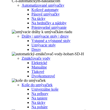
Automatizované umývačky
Košové automaty
Pásové umývačky
Na tácky
Na bedničky a nádoby
Priemyselné umývanie
Dráhy | umývacie stoly | drezy
Vstupné a výstupné stoly
Umývacie stoly
Drezy
Zmäkčovače vody
Elektrické
Manuálne
Tlakové
Dvojkomorové
Koše do umývačiek
Univerzálne koše
Na príbory
Na taniere
Na tácky
Na poháre