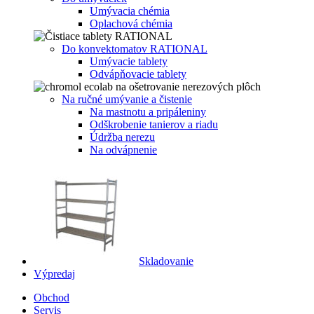
Umývacia chémia
Oplachová chémia
Do konvektomatov RATIONAL
Umývacie tablety
Odvápňovacie tablety
Na ručné umývanie a čistenie
Na mastnotu a pripáleniny
Odškrobenie tanierov a riadu
Údržba nerezu
Na odvápnenie
Skladovanie
Výpredaj
Obchod
Servis