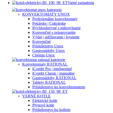
Varné zariadenia
KONVEKTOMATY UNOX
Profesionálne konvektomaty
Pekárske | Cukrárske
Rýchloohrevné s mikrovlnami
Konvenčné s priparovaním
Výdaj | udržiavanie | kysnutie
Konvenčné
Príslušenstvo Unox
Gastronádoby Unox
Chémia Unox
Konvektomaty RATIONAL
iCombi Pro | inteligentné
iCombi Classic | manuálne
Gastronádoby RATIONAL
Tablety RATIONAL
Príslušenstvo ku konvektomatom
VARNÉ KOTLE
Elektrické kotle
Plynové kotle
Príslušenstvo ku kotlom