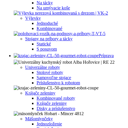
Na tácky
Na umývacie koše
Výlevky
Jednoduché
Kombinované
Stojany na príbory a tácky
Statické
S posuvom
Príprava
Univerzálne roboty
Stolové roboty
Samovoľne stojace
Príslušenstvo k robotom
Krájače zeleniny
Kombinované roboty
Krájače zeleniny
Disky a príslušenstvo
Mäšomlynčeky
Jednozloženie