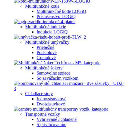
Multifunkčné kotle
Multifunkčné kotle LOGiQ
Príslušenstvo LOGiQ
Multifunkčné indukcie
Indukcie LOGiQ
Multifunkčné umývačky
Priebežné
Podstolové
Granulové
Multifunkčné šokery
Samovolne stojace
So zavážacím vozíkom
Chladiace stoly
Jednozásuvkové
Dvojzásuvkové
Transportné vozíky
Vyhrievané / chladené
S privlhčovaním