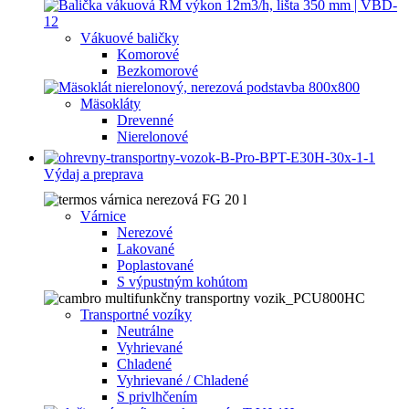
Vákuové baličky
Komorové
Bezkomorové
Mäsokláty
Drevenné
Nierelonové
Výdaj a preprava
Várnice
Nerezové
Lakované
Poplastované
S výpustným kohútom
Transportné vozíky
Neutrálne
Vyhrievané
Chladené
Vyhrievané / Chladené
S privlhčením