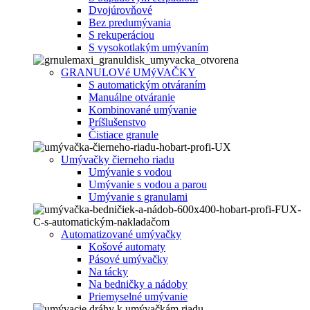
Dvojúrovňové
Bez predumývania
S rekuperáciou
S vysokotlakým umývaním
GRANULOVé UMýVAČKY
S automatickým otváraním
Manuálne otváranie
Kombinované umývanie
Príšlušenstvo
Čistiace granule
Umývačky čierneho riadu
Umývanie s vodou
Umývanie s vodou a parou
Umývanie s granulami
Automatizované umývačky
Košové automaty
Pásové umývačky
Na tácky
Na bedničky a nádoby
Priemyselné umývanie