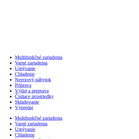
Multifunkčné zariadenia
Varné zariadenia
Umývanie
Chladenie
Nerezový nábytok
Príprava
Výdaj a preprava
Čistiace prostriedky
Skladovanie
Výpredaj
Multifunkčné zariadenia
Varné zariadenia
Umývanie
Chladenie