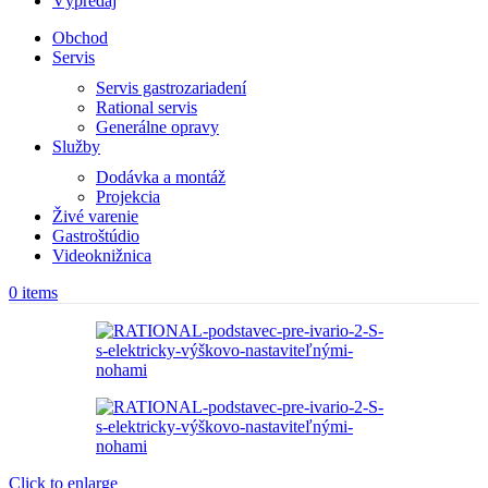
Výpredaj
Obchod
Servis
Servis gastrozariadení
Rational servis
Generálne opravy
Služby
Dodávka a montáž
Projekcia
Živé varenie
Gastroštúdio
Videoknižnica
0
items
Click to enlarge