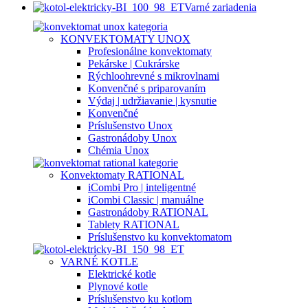
Varné zariadenia
KONVEKTOMATY UNOX
Profesionálne konvektomaty
Pekárske | Cukrárske
Rýchloohrevné s mikrovlnami
Konvenčné s priparovaním
Výdaj | udržiavanie | kysnutie
Konvenčné
Príslušenstvo Unox
Gastronádoby Unox
Chémia Unox
Konvektomaty RATIONAL
iCombi Pro | inteligentné
iCombi Classic | manuálne
Gastronádoby RATIONAL
Tablety RATIONAL
Príslušenstvo ku konvektomatom
VARNÉ KOTLE
Elektrické kotle
Plynové kotle
Príslušenstvo ku kotlom