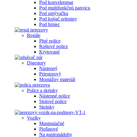
Pod konvektomat
Pod multifunkčnú panvicu
Pod umývačku
Pod krájač zeleniny
Pod hrniec
Regále
Plné police
Roštové police
Krytované
Digestory
Nástenný
Priestorový
Montážny materiál
Police a skrinky
Nástenné police
Stolové police
Skrinky
Vozíky
Manipulačné
Plošinové
Na gastronádoby