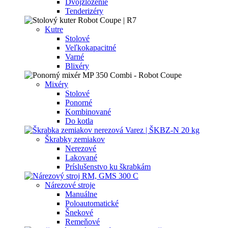
Dvojzloženie
Tenderizéry
Kutre
Stolové
Veľkokapacitné
Varné
Blixéry
Mixéry
Stolové
Ponorné
Kombinované
Do kotla
Škrabky zemiakov
Nerezové
Lakované
Príslušenstvo ku škrabkám
Nárezové stroje
Manuálne
Poloautomatické
Šnekové
Remeňové