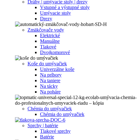
Dráhy | umývacie stoly | drezy
Vstupné a výstupné stoly
Umývacie stoly
Drezy
Zmäkčovače vody
Elektrické
Manuálne
Tlakové
Dvojkomorové
Koše do umývačiek
Univerzálne koše
Na príbory
Na taniere
Na tácky
Na poháre
Chémia do umývačiek
Chémia do umývačiek
Sprchy | batérie
Tlakové sprchy
Batérie