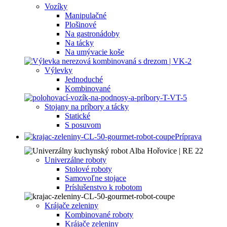
Vozíky
Manipulačné
Plošinové
Na gastronádoby
Na tácky
Na umývacie koše
Výlevky
Jednoduché
Kombinované
Stojany na príbory a tácky
Statické
S posuvom
Príprava
Univerzálne roboty
Stolové roboty
Samovoľne stojace
Príslušenstvo k robotom
Krájače zeleniny
Kombinované roboty
Krájače zeleniny