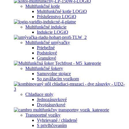
Multifunkčné kotle
Multifunkčné kotle LOGiQ
Príslušenstvo LOGiQ
Multifunkčné indukcie
Indukcie LOGiQ
Multifunkčné umývačky
Priebežné
Podstolové
Granulové
Multifunkčné šokery
Samovolne stojace
So zavážacím vozíkom
Chladiace stoly
Jednozásuvkové
Dvojzásuvkové
Transportné vozíky
Vyhrievané / chladené
S privlhčovaním