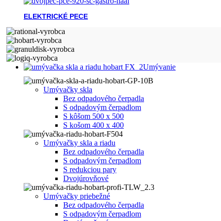
ELEKTRICKÉ PECE
Umývanie
Umývačky skla
Bez odpadového čerpadla
S odpadovým čerpadlom
S kôšom 500 x 500
S košom 400 x 400
Umývačky skla a riadu
Bez odpadového čerpadla
S odpadovým čerpadlom
S redukciou pary
Dvojúrovňové
Umývačky priebežné
Bez odpadového čerpadla
S odpadovým čerpadlom