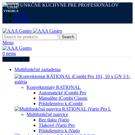
MULTIFUNKČNÉ KUCHYNE PRE PROFESIONÁLOV
O Nás
Kontakt
Search
Menu
0
items
PRODUKTY
Multifunkčné zariadenia
Konvektomaty RATIONAL
Automatické iCombi Pro
Manuálne iCombi Classic
Príslušenstvo k iCombi
Multifunkčné panvice
Bez tlaku iVario
Tlakové iVario Pro
Príslušenstvo k iVario