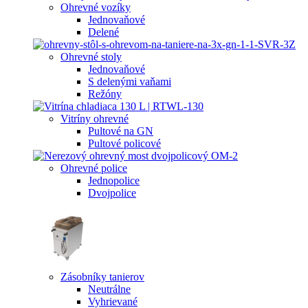
Ohrevné vozíky
Jednovaňové
Delené
Ohrevné stoly
Jednovaňové
S delenými vaňami
Režóny
Vitríny ohrevné
Pultové na GN
Pultové policové
Ohrevné police
Jednopolice
Dvojpolice
Zásobníky tanierov
Neutrálne
Vyhrievané