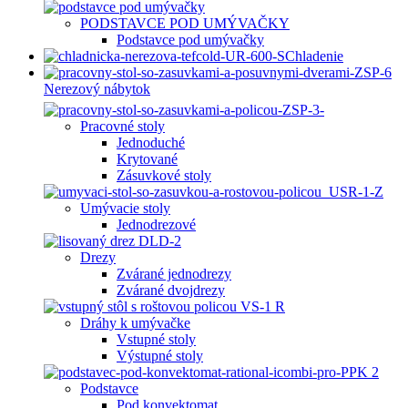
PODSTAVCE POD UMÝVAČKY
Podstavce pod umývačky
Chladenie
Nerezový nábytok
Pracovné stoly
Jednoduché
Krytované
Zásuvkové stoly
Umývacie stoly
Jednodrezové
Drezy
Zvárané jednodrezy
Zvárané dvojdrezy
Dráhy k umývačke
Vstupné stoly
Výstupné stoly
Podstavce
Pod konvektomat