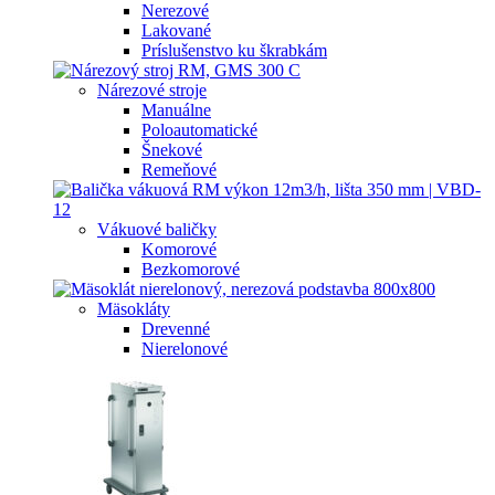
Nerezové
Lakované
Príslušenstvo ku škrabkám
Nárezové stroje
Manuálne
Poloautomatické
Šnekové
Remeňové
Vákuové baličky
Komorové
Bezkomorové
Mäsokláty
Drevenné
Nierelonové