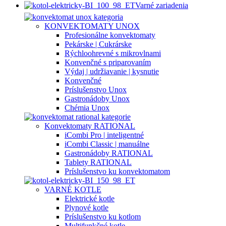
Varné zariadenia
KONVEKTOMATY UNOX
Profesionálne konvektomaty
Pekárske | Cukrárske
Rýchloohrevné s mikrovlnami
Konvenčné s priparovaním
Výdaj | udržiavanie | kysnutie
Konvenčné
Príslušenstvo Unox
Gastronádoby Unox
Chémia Unox
Konvektomaty RATIONAL
iCombi Pro | inteligentné
iCombi Classic | manuálne
Gastronádoby RATIONAL
Tablety RATIONAL
Príslušenstvo ku konvektomatom
VARNÉ KOTLE
Elektrické kotle
Plynové kotle
Príslušenstvo ku kotlom
Multifunkčné kotle