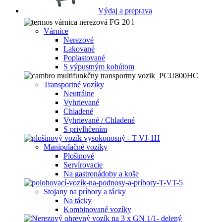
Výdaj a preprava
Várnice
Nerezové
Lakované
Poplastované
S výpustným kohútom
Transportné vozíky
Neutrálne
Vyhrievané
Chladené
Vyhrievané / Chladené
S privlhčením
Manipulačné vozíky
Plošinové
Servírovacie
Na gastronádoby a koše
Stojany na príbory a tácky
Na tácky
Kombinované vozíky