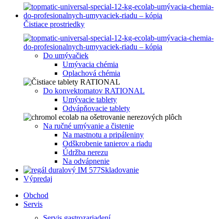
Čistiace prostriedky
Do umývačiek
Umývacia chémia
Oplachová chémia
Do konvektomatov RATIONAL
Umývacie tablety
Odvápňovacie tablety
Na ručné umývanie a čistenie
Na mastnotu a pripáleniny
Odškrobenie tanierov a riadu
Údržba nerezu
Na odvápnenie
Skladovanie
Výpredaj
Obchod
Servis
Servis gastrozariadení