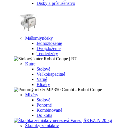
Disky a príslušenstvo
Mäšomlynčeky
Jednozloženie
Dvojzloženie
Tenderizéry
Kutre
Stolové
Veľkokapacitné
Varné
Blixéry
Mixéry
Stolové
Ponorné
Kombinované
Do kotla
Škrabky zemiakov