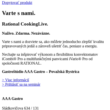
Dopytovať produkt
Varte s nami.
Rational CookingLive​.
Naživo. Zdarma. Nezáväzne.
Varte s nami a dozviete sa, ako môžete jednoducho zlepšiť kvalitu
pripravovaných jedál a zároveň ušetriť čas, peniaze a energiu.
Nechajte sa inšpirovať výkonom a flexibilitou konvektomatov
iCombi® Pro a multifunkčnými panvicami iVario® Pro od
spoločnosti RATIONAL.
Gastroštúdio AAA Gastro – Považská Bystrica
> Viac informácií
> Prihlásiť sa na seminár
AAA Gastro
Sládkovičova 634 / 131