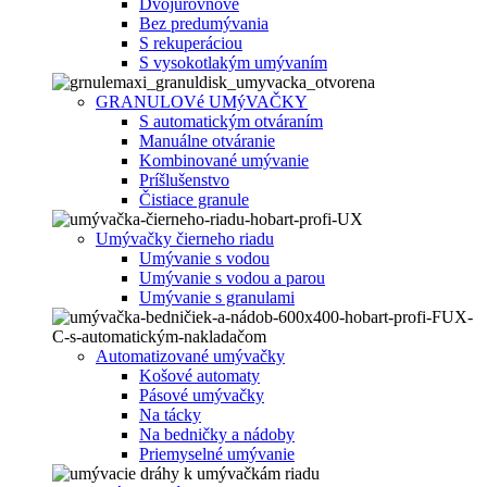
Dvojúrovňové
Bez predumývania
S rekuperáciou
S vysokotlakým umývaním
GRANULOVé UMýVAČKY
S automatickým otváraním
Manuálne otváranie
Kombinované umývanie
Príšlušenstvo
Čistiace granule
Umývačky čierneho riadu
Umývanie s vodou
Umývanie s vodou a parou
Umývanie s granulami
Automatizované umývačky
Košové automaty
Pásové umývačky
Na tácky
Na bedničky a nádoby
Priemyselné umývanie