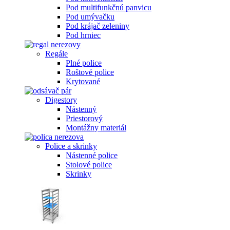
Pod multifunkčnú panvicu
Pod umývačku
Pod krájač zeleniny
Pod hrniec
Regále
Plné police
Roštové police
Krytované
Digestory
Nástenný
Priestorový
Montážny materiál
Police a skrinky
Nástenné police
Stolové police
Skrinky