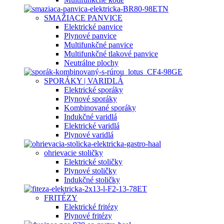
SMAŽIACE PANVICE
Elektrické panvice
Plynové panvice
Multifunkčné panvice
Multifunkčné tlakové panvice
Neutrálne plochy
SPORÁKY | VARIDLÁ
Elektrické sporáky
Plynové sporáky
Kombinované sporáky
Indukčné varidlá
Elektrické varidlá
Plynové varidlá
ohrievacie stoličky
Elektrické stoličky
Plynové stoličky
Indukčné stoličky
FRITÉZY
Elektrické fritézy
Plynové fritézy