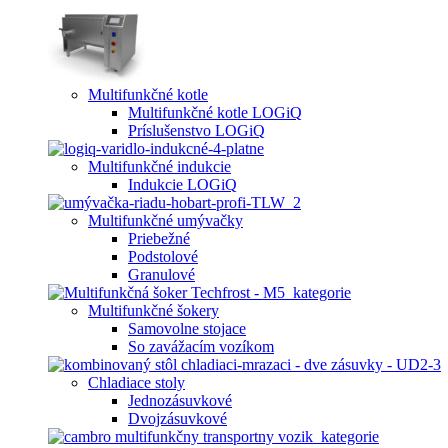
Multifunkčné kotle
Multifunkčné kotle LOGiQ
Príslušenstvo LOGiQ
Multifunkčné indukcie
Indukcie LOGiQ
Multifunkčné umývačky
Priebežné
Podstolové
Granulové
Multifunkčné šokery
Samovolne stojace
So zavážacím vozíkom
Chladiace stoly
Jednozásuvkové
Dvojzásuvkové