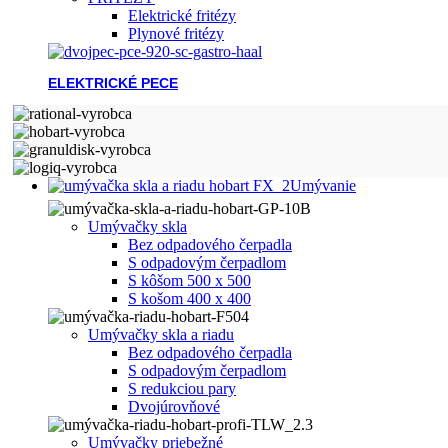
Elektrické fritézy
Plynové fritézy
ELEKTRICKÉ PECE
Umývanie
Umývačky skla
Bez odpadového čerpadla
S odpadovým čerpadlom
S kôšom 500 x 500
S košom 400 x 400
Umývačky skla a riadu
Bez odpadového čerpadla
S odpadovým čerpadlom
S redukciou pary
Dvojúrovňové
Umývačky priebežné