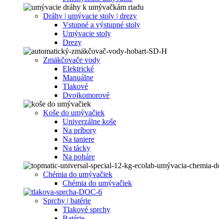
Dráhy | umývacie stoly | drezy
Vstupné a výstupné stoly
Umývacie stoly
Drezy
Zmäkčovače vody
Elektrické
Manuálne
Tlakové
Dvojkomorové
Koše do umývačiek
Univerzálne koše
Na príbory
Na taniere
Na tácky
Na poháre
Chémia do umývačiek
Chémia do umývačiek
Sprchy | batérie
Tlakové sprchy
Batérie