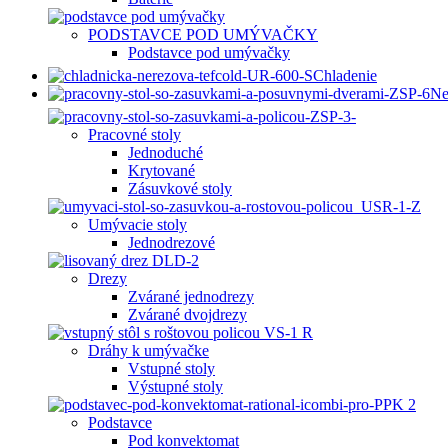
PODSTAVCE POD UMÝVAČKY
Podstavce pod umývačky
Chladenie
Ne
Pracovné stoly
Jednoduché
Krytované
Zásuvkové stoly
Umývacie stoly
Jednodrezové
Drezy
Zvárané jednodrezy
Zvárané dvojdrezy
Dráhy k umývačke
Vstupné stoly
Výstupné stoly
Podstavce
Pod konvektomat