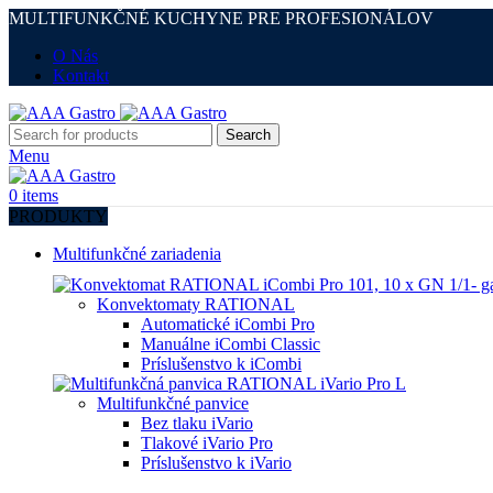
MULTIFUNKČNÉ KUCHYNE PRE PROFESIONÁLOV
O Nás
Kontakt
Search
Menu
0
items
PRODUKTY
Multifunkčné zariadenia
Konvektomaty RATIONAL
Automatické iCombi Pro
Manuálne iCombi Classic
Príslušenstvo k iCombi
Multifunkčné panvice
Bez tlaku iVario
Tlakové iVario Pro
Príslušenstvo k iVario