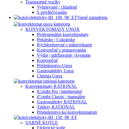
Transportné vozíky
Vyhrievané / chladené
S privlhčovaním
Varné zariadenia
KONVEKTOMATY UNOX
Profesionálne konvektomaty
Pekárske | Cukrárske
Rýchloohrevné s mikrovlnami
Konvenčné s priparovaním
Výdaj | udržiavanie | kysnutie
Konvenčné
Príslušenstvo Unox
Gastronádoby Unox
Chémia Unox
Konvektomaty RATIONAL
iCombi Pro | inteligentné
iCombi Classic | manuálne
Gastronádoby RATIONAL
Tablety RATIONAL
Príslušenstvo ku konvektomatom
VARNÉ KOTLE
Elektrické kotle