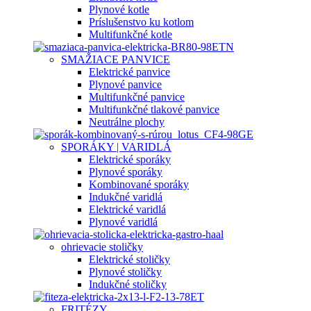
Plynové kotle
Príslušenstvo ku kotlom
Multifunkčné kotle
SMAŽIACE PANVICE
Elektrické panvice
Plynové panvice
Multifunkčné panvice
Multifunkčné tlakové panvice
Neutrálne plochy
SPORÁKY | VARIDLÁ
Elektrické sporáky
Plynové sporáky
Kombinované sporáky
Indukčné varidlá
Elektrické varidlá
Plynové varidlá
ohrievacie stoličky
Elektrické stoličky
Plynové stoličky
Indukčné stoličky
FRITÉZY