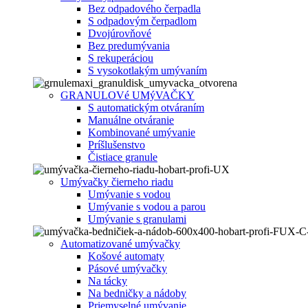
Bez odpadového čerpadla
S odpadovým čerpadlom
Dvojúrovňové
Bez predumývania
S rekuperáciou
S vysokotlakým umývaním
GRANULOVé UMýVAČKY
S automatickým otváraním
Manuálne otváranie
Kombinované umývanie
Príšlušenstvo
Čistiace granule
Umývačky čierneho riadu
Umývanie s vodou
Umývanie s vodou a parou
Umývanie s granulami
Automatizované umývačky
Košové automaty
Pásové umývačky
Na tácky
Na bedničky a nádoby
Priemyselné umývanie