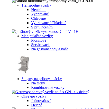
Transportné vozíky
Neutrálne
Vyhrievané
Chladené
Vyhrievané / Chladené
S privlhčením
Manipulačné vozíky
Plošinové
Servírovacie
Na gastronádoby a koše
Stojany na príbory a tácky
Na tácky
Kombinované vozíky
Ohrevné vozíky
Jednovaňové
Delené