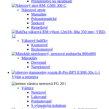
Príslušenstvo ku škrabkám
Nárezové stroje
Manuálne
Poloautomatické
Šnekové
Remeňové
Vákuové baličky
Komorové
Bezkomorové
Mäsokláty
Drevenné
Nierelonové
Výdaj a preprava
Várnice
Nerezové
Lakované
Poplastované
S výpustným kohútom