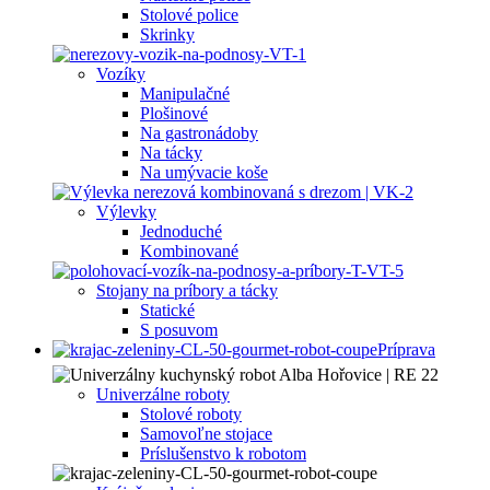
Stolové police
Skrinky
Vozíky
Manipulačné
Plošinové
Na gastronádoby
Na tácky
Na umývacie koše
Výlevky
Jednoduché
Kombinované
Stojany na príbory a tácky
Statické
S posuvom
Príprava
Univerzálne roboty
Stolové roboty
Samovoľne stojace
Príslušenstvo k robotom