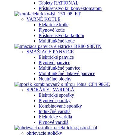
Tablety RATIONAL
Príslušenstvo ku konvektomatom
VARNÉ KOTLE
Elektrické kotle
Plynové kotle
Príslušenstvo ku kotlom
Multifunkčné kotle
SMAŽIACE PANVICE
Elektrické panvice
Plynové panvice
Multifunkčné panvice
Multifunkčné tlakové panvice
Neutrálne plochy
SPORÁKY | VARIDLÁ
Elektrické sporáky
Plynové sporáky
Kombinované sporáky
Indukčné varidlá
Elektrické varidlá
Plynové varidlá
ohrievacie stoličky