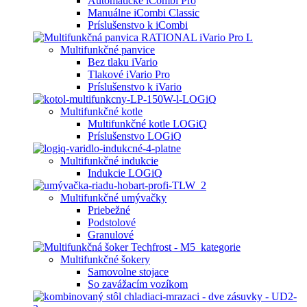
Automatické iCombi Pro
Manuálne iCombi Classic
Príslušenstvo k iCombi
Multifunkčné panvice
Bez tlaku iVario
Tlakové iVario Pro
Príslušenstvo k iVario
Multifunkčné kotle
Multifunkčné kotle LOGiQ
Príslušenstvo LOGiQ
Multifunkčné indukcie
Indukcie LOGiQ
Multifunkčné umývačky
Priebežné
Podstolové
Granulové
Multifunkčné šokery
Samovolne stojace
So zavážacím vozíkom