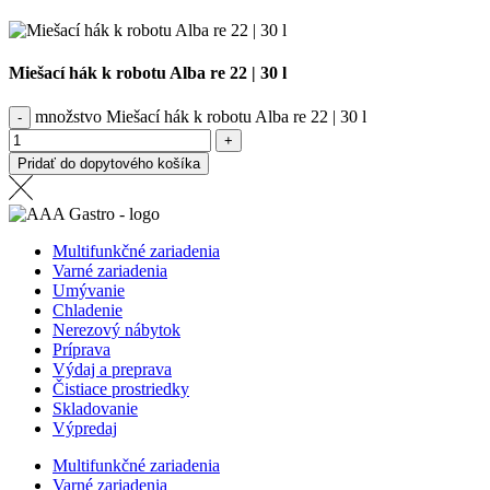
Miešací hák k robotu Alba re 22 | 30 l
množstvo Miešací hák k robotu Alba re 22 | 30 l
Pridať do dopytového košíka
Multifunkčné zariadenia
Varné zariadenia
Umývanie
Chladenie
Nerezový nábytok
Príprava
Výdaj a preprava
Čistiace prostriedky
Skladovanie
Výpredaj
Multifunkčné zariadenia
Varné zariadenia