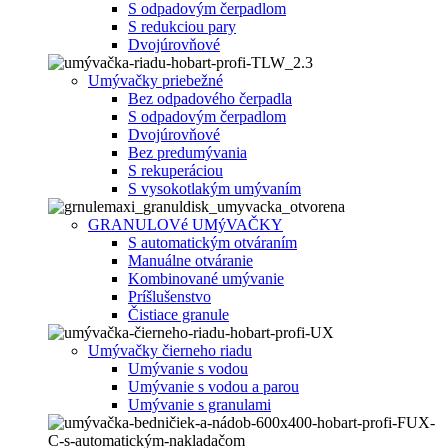
S odpadovým čerpadlom
S redukciou pary
Dvojúrovňové
Umývačky priebežné
Bez odpadového čerpadla
S odpadovým čerpadlom
Dvojúrovňové
Bez predumývania
S rekuperáciou
S vysokotlakým umývaním
GRANULOVé UMýVAČKY
S automatickým otváraním
Manuálne otváranie
Kombinované umývanie
Príšlušenstvo
Čistiace granule
Umývačky čierneho riadu
Umývanie s vodou
Umývanie s vodou a parou
Umývanie s granulami