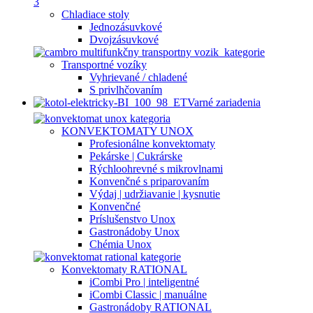
Chladiace stoly
Jednozásuvkové
Dvojzásuvkové
Transportné vozíky
Vyhrievané / chladené
S privlhčovaním
Varné zariadenia
KONVEKTOMATY UNOX
Profesionálne konvektomaty
Pekárske | Cukrárske
Rýchloohrevné s mikrovlnami
Konvenčné s priparovaním
Výdaj | udržiavanie | kysnutie
Konvenčné
Príslušenstvo Unox
Gastronádoby Unox
Chémia Unox
Konvektomaty RATIONAL
iCombi Pro | inteligentné
iCombi Classic | manuálne
Gastronádoby RATIONAL