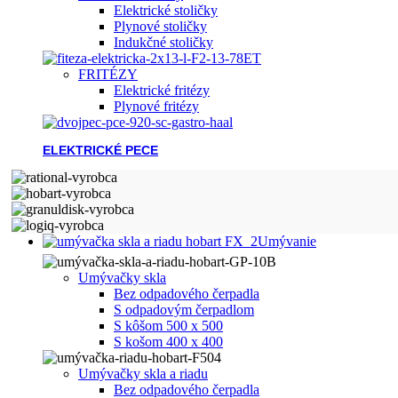
Elektrické stoličky
Plynové stoličky
Indukčné stoličky
FRITÉZY
Elektrické fritézy
Plynové fritézy
ELEKTRICKÉ PECE
Umývanie
Umývačky skla
Bez odpadového čerpadla
S odpadovým čerpadlom
S kôšom 500 x 500
S košom 400 x 400
Umývačky skla a riadu
Bez odpadového čerpadla