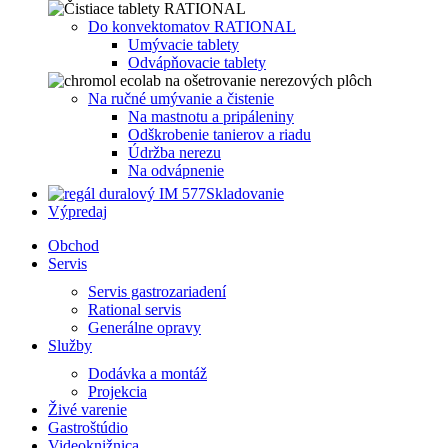
Do konvektomatov RATIONAL
Umývacie tablety
Odvápňovacie tablety
Na ručné umývanie a čistenie
Na mastnotu a pripáleniny
Odškrobenie tanierov a riadu
Údržba nerezu
Na odvápnenie
Skladovanie
Výpredaj
Obchod
Servis
Servis gastrozariadení
Rational servis
Generálne opravy
Služby
Dodávka a montáž
Projekcia
Živé varenie
Gastroštúdio
Videoknižnica