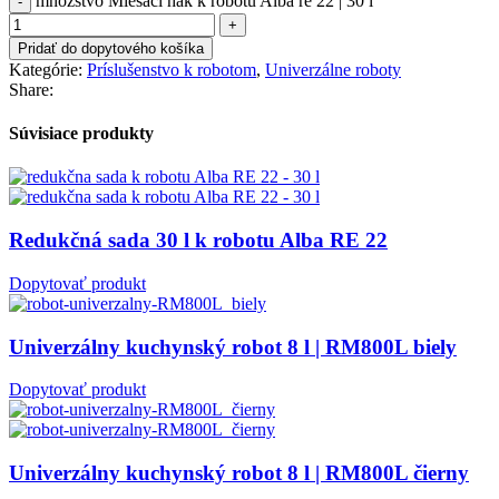
množstvo Miešací hák k robotu Alba re 22 | 30 l
Pridať do dopytového košíka
Kategórie:
Príslušenstvo k robotom
,
Univerzálne roboty
Share:
Súvisiace produkty
Redukčná sada 30 l k robotu Alba RE 22
Dopytovať produkt
Univerzálny kuchynský robot 8 l | RM800L biely
Dopytovať produkt
Univerzálny kuchynský robot 8 l | RM800L čierny