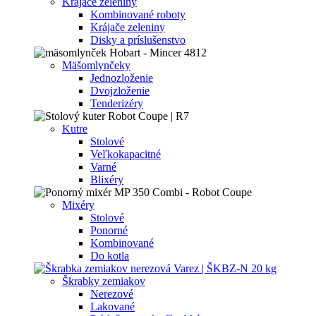
Krájače zeleniny
Kombinované roboty
Krájače zeleniny
Disky a príslušenstvo
Mäšomlynčeky
Jednozloženie
Dvojzloženie
Tenderizéry
Kutre
Stolové
Veľkokapacitné
Varné
Blixéry
Mixéry
Stolové
Ponorné
Kombinované
Do kotla
Škrabky zemiakov
Nerezové
Lakované