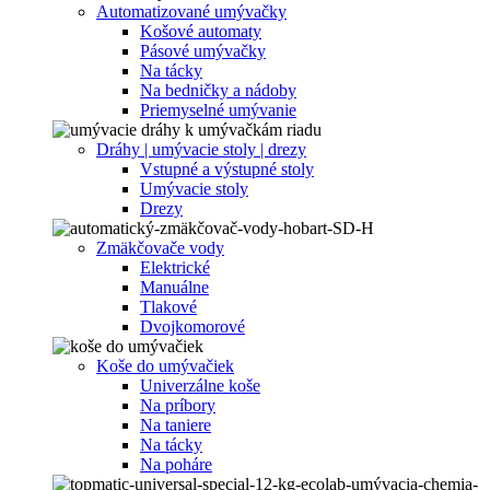
Automatizované umývačky
Košové automaty
Pásové umývačky
Na tácky
Na bedničky a nádoby
Priemyselné umývanie
Dráhy | umývacie stoly | drezy
Vstupné a výstupné stoly
Umývacie stoly
Drezy
Zmäkčovače vody
Elektrické
Manuálne
Tlakové
Dvojkomorové
Koše do umývačiek
Univerzálne koše
Na príbory
Na taniere
Na tácky
Na poháre