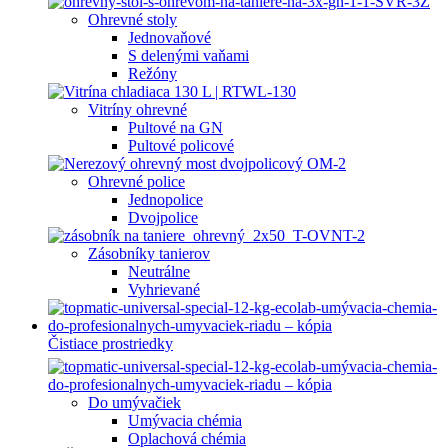
Ohrevné stoly
Jednovaňové
S delenými vaňami
Režóny
Vitríny ohrevné
Pultové na GN
Pultové policové
Ohrevné police
Jednopolice
Dvojpolice
Zásobníky tanierov
Neutrálne
Vyhrievané
Čistiace prostriedky
Do umývačiek
Umývacia chémia
Oplachová chémia