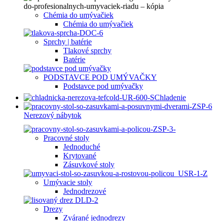
Chémia do umývačiek
Chémia do umývačiek
Sprchy | batérie
Tlakové sprchy
Batérie
PODSTAVCE POD UMÝVAČKY
Podstavce pod umývačky
Chladenie
Nerezový nábytok
Pracovné stoly
Jednoduché
Krytované
Zásuvkové stoly
Umývacie stoly
Jednodrezové
Drezy
Zvárané jednodrezy