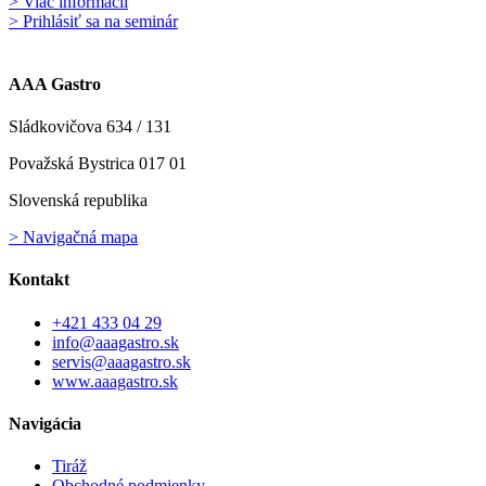
> Viac informácií
> Prihlásiť sa na seminár
AAA Gastro
Sládkovičova 634 / 131
Považská Bystrica 017 01
Slovenská republika
> Navigačná mapa
Kontakt
+421 433 04 29
info@aaagastro.sk
servis@aaagastro.sk
www.aaagastro.sk
Navigácia
Tiráž
Obchodné podmienky