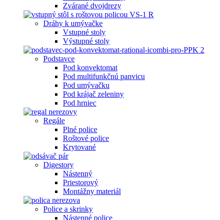
Zvárané dvojdrezy
Dráhy k umývačke
Vstupné stoly
Výstupné stoly
Podstavce
Pod konvektomat
Pod multifunkčnú panvicu
Pod umývačku
Pod krájač zeleniny
Pod hrniec
Regále
Plné police
Roštové police
Krytované
Digestory
Nástenný
Priestorový
Montážny materiál
Police a skrinky
Nástenné police