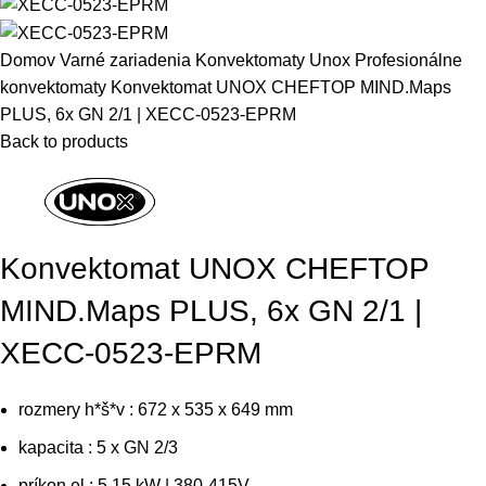
Domov
Varné zariadenia
Konvektomaty Unox
Profesionálne
konvektomaty
Konvektomat UNOX CHEFTOP MIND.Maps
PLUS, 6x GN 2/1 | XECC-0523-EPRM
Back to products
Konvektomat UNOX CHEFTOP
MIND.Maps PLUS, 6x GN 2/1 |
XECC-0523-EPRM
rozmery h*š*v : 672 x 535 x 649 mm
kapacita : 5 x GN 2/3
príkon el.: 5,15 kW | 380-415V