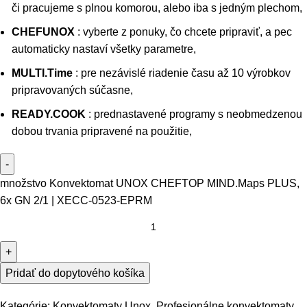
či pracujeme s plnou komorou, alebo iba s jedným plechom,
CHEFUNOX
: vyberte z ponuky, čo chcete pripraviť, a pec
automaticky nastaví všetky parametre,
MULTI.Time
: pre nezávislé riadenie času až 10 výrobkov
pripravovaných súčasne,
READY.COOK
: prednastavené programy s neobmedzenou
dobou trvania pripravené na použitie,
množstvo Konvektomat UNOX CHEFTOP MIND.Maps PLUS,
6x GN 2/1 | XECC-0523-EPRM
Pridať do dopytového košíka
Kategórie:
Konvektomaty Unox
,
Profesionálne konvektomaty
,