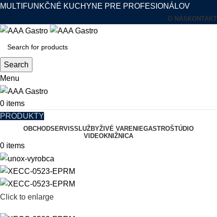
MULTIFUNKČNÉ KUCHYNE PRE PROFESIONÁLOV
O NÁS
KONTAKT
Search
Menu
0
items
PRODUKTY
OBCHOD
SERVIS
SLUŽBY
ŽIVÉ VARENIE
GASTROŠTÚDIO
VIDEOKNIŽNICA
0
items
Click to enlarge