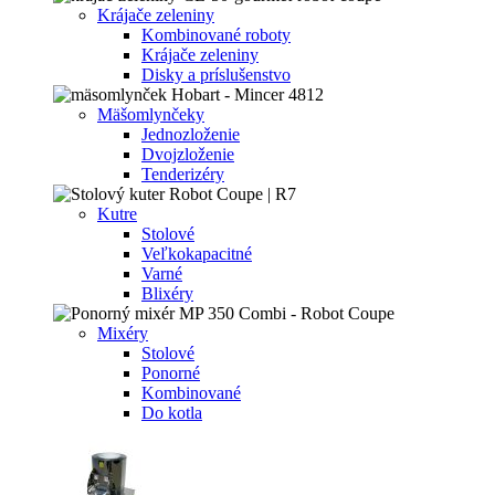
Krájače zeleniny
Kombinované roboty
Krájače zeleniny
Disky a príslušenstvo
Mäšomlynčeky
Jednozloženie
Dvojzloženie
Tenderizéry
Kutre
Stolové
Veľkokapacitné
Varné
Blixéry
Mixéry
Stolové
Ponorné
Kombinované
Do kotla