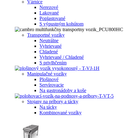
Várnice
Nerezové
Lakované
Poplastované
S výpustným kohútom
Transportné vozíky
Neutrálne
Vyhrievané
Chladené
Vyhrievané / Chladené
S privlhčením
Manipulačné vozíky
Plošinové
Servírovacie
Na gastronádoby a koše
Stojany na príbory a tácky
Na tácky
Kombinované vozíky