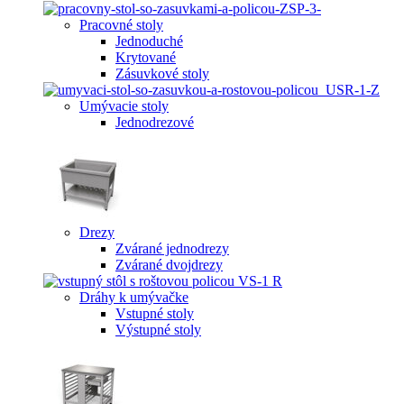
Pracovné stoly
Jednoduché
Krytované
Zásuvkové stoly
Umývacie stoly
Jednodrezové
Drezy
Zvárané jednodrezy
Zvárané dvojdrezy
Dráhy k umývačke
Vstupné stoly
Výstupné stoly