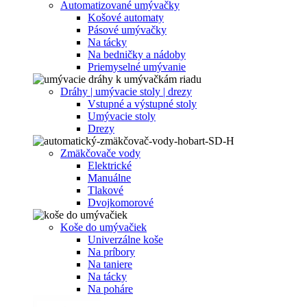
Automatizované umývačky
Košové automaty
Pásové umývačky
Na tácky
Na bedničky a nádoby
Priemyselné umývanie
Dráhy | umývacie stoly | drezy
Vstupné a výstupné stoly
Umývacie stoly
Drezy
Zmäkčovače vody
Elektrické
Manuálne
Tlakové
Dvojkomorové
Koše do umývačiek
Univerzálne koše
Na príbory
Na taniere
Na tácky
Na poháre