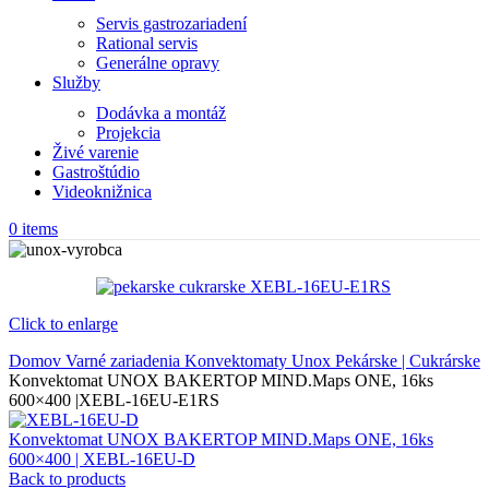
Servis gastrozariadení
Rational servis
Generálne opravy
Služby
Dodávka a montáž
Projekcia
Živé varenie
Gastroštúdio
Videoknižnica
0
items
Click to enlarge
Domov
Varné zariadenia
Konvektomaty Unox
Pekárske | Cukrárske
Konvektomat UNOX BAKERTOP MIND.Maps ONE, 16ks
600×400 |XEBL-16EU-E1RS
Konvektomat UNOX BAKERTOP MIND.Maps ONE, 16ks
600×400 | XEBL-16EU-D
Back to products