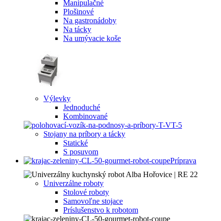
Manipulačné
Plošinové
Na gastronádoby
Na tácky
Na umývacie koše
Výlevky
Jednoduché
Kombinované
Stojany na príbory a tácky
Statické
S posuvom
Príprava
Univerzálne roboty
Stolové roboty
Samovoľne stojace
Príslušenstvo k robotom