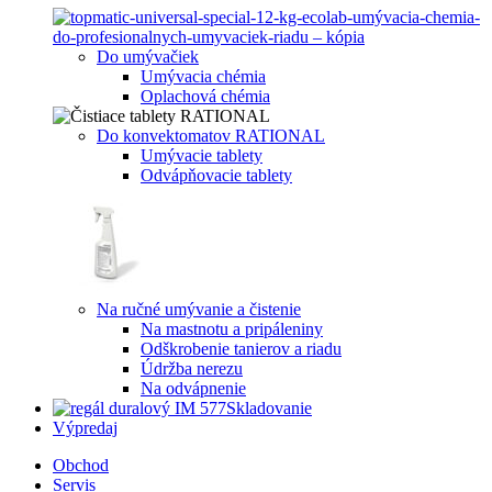
Do umývačiek
Umývacia chémia
Oplachová chémia
Do konvektomatov RATIONAL
Umývacie tablety
Odvápňovacie tablety
Na ručné umývanie a čistenie
Na mastnotu a pripáleniny
Odškrobenie tanierov a riadu
Údržba nerezu
Na odvápnenie
Skladovanie
Výpredaj
Obchod
Servis