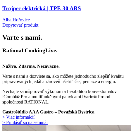
Trojpec elektrická | TPE-30 ARS
Alba Hořovice
Dopytovať produkt
Varte s nami.
Rational CookingLive​.
Naživo. Zdarma. Nezáväzne.
Varte s nami a dozviete sa, ako môžete jednoducho zlepšiť kvalitu
pripravovaných jedál a zároveň ušetriť čas, peniaze a energiu.
Nechajte sa inšpirovať výkonom a flexibilitou konvektomatov
iCombi® Pro a multifunkčnými panvicami iVario® Pro od
spoločnosti RATIONAL.
Gastroštúdio AAA Gastro – Považská Bystrica
> Viac informácií
> Prihlásiť sa na seminár