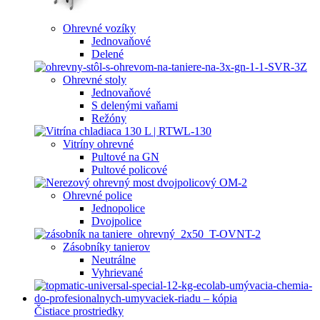
Ohrevné vozíky
Jednovaňové
Delené
Ohrevné stoly
Jednovaňové
S delenými vaňami
Režóny
Vitríny ohrevné
Pultové na GN
Pultové policové
Ohrevné police
Jednopolice
Dvojpolice
Zásobníky tanierov
Neutrálne
Vyhrievané
Čistiace prostriedky