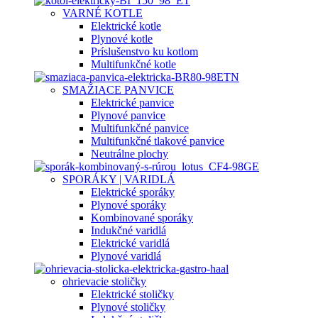
VARNÉ KOTLE
Elektrické kotle
Plynové kotle
Príslušenstvo ku kotlom
Multifunkčné kotle
SMAŽIACE PANVICE
Elektrické panvice
Plynové panvice
Multifunkčné panvice
Multifunkčné tlakové panvice
Neutrálne plochy
SPORÁKY | VARIDLÁ
Elektrické sporáky
Plynové sporáky
Kombinované sporáky
Indukčné varidlá
Elektrické varidlá
Plynové varidlá
ohrievacie stoličky
Elektrické stoličky
Plynové stoličky