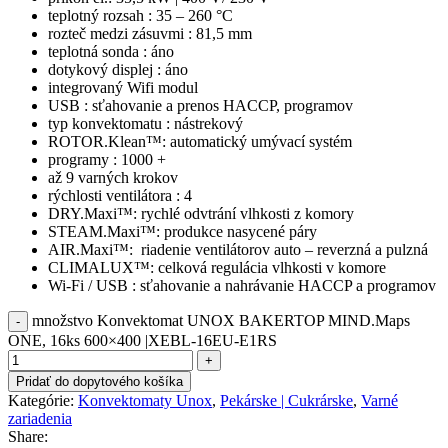
teplotný rozsah : 35 – 260 °C
rozteč medzi zásuvmi : 81,5 mm
teplotná sonda : áno
dotykový displej : áno
integrovaný Wifi modul
USB : sťahovanie a prenos HACCP, programov
typ konvektomatu : nástrekový
ROTOR.Klean™: automatický umývací systém
programy : 1000 +
až 9 varných krokov
rýchlosti ventilátora : 4
DRY.Maxi™: rychlé odvtrání vlhkosti z komory
STEAM.Maxi™: produkce nasycené páry
AIR.Maxi™: riadenie ventilátorov auto – reverzná a pulzná
CLIMALUX™: celková regulácia vlhkosti v komore
Wi-Fi / USB : sťahovanie a nahrávanie HACCP a programov
množstvo Konvektomat UNOX BAKERTOP MIND.Maps
ONE, 16ks 600×400 |XEBL-16EU-E1RS
Pridať do dopytového košíka
Kategórie:
Konvektomaty Unox
,
Pekárske | Cukrárske
,
Varné
zariadenia
Share: