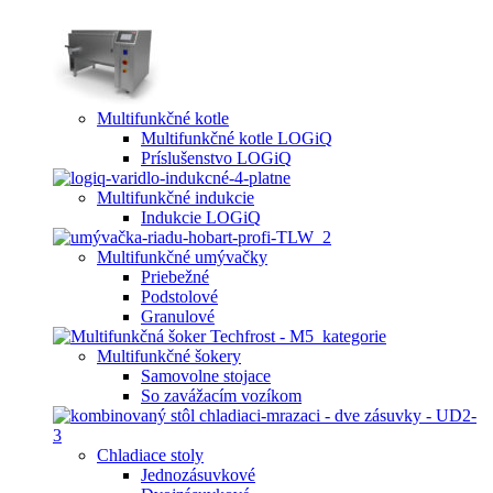
Multifunkčné kotle
Multifunkčné kotle LOGiQ
Príslušenstvo LOGiQ
Multifunkčné indukcie
Indukcie LOGiQ
Multifunkčné umývačky
Priebežné
Podstolové
Granulové
Multifunkčné šokery
Samovolne stojace
So zavážacím vozíkom
Chladiace stoly
Jednozásuvkové