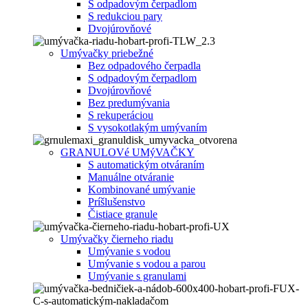
S odpadovým čerpadlom
S redukciou pary
Dvojúrovňové
Umývačky priebežné
Bez odpadového čerpadla
S odpadovým čerpadlom
Dvojúrovňové
Bez predumývania
S rekuperáciou
S vysokotlakým umývaním
GRANULOVé UMýVAČKY
S automatickým otváraním
Manuálne otváranie
Kombinované umývanie
Príšlušenstvo
Čistiace granule
Umývačky čierneho riadu
Umývanie s vodou
Umývanie s vodou a parou
Umývanie s granulami