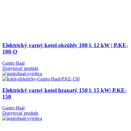
Elektrický varný kotol okrúhly 100 l, 12 kW | P.KE-
100-O
Gastro Haal
Dopytovať produkt
Elektrický varný kotol hranatý 150 l, 15 kW| P.KE-
150
Gastro Haal
Dopytovať produkt