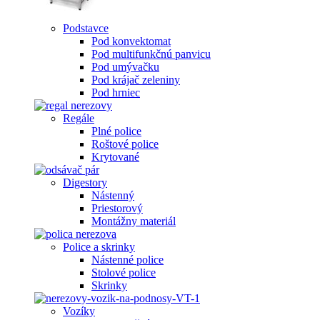
Podstavce
Pod konvektomat
Pod multifunkčnú panvicu
Pod umývačku
Pod krájač zeleniny
Pod hrniec
Regále
Plné police
Roštové police
Krytované
Digestory
Nástenný
Priestorový
Montážny materiál
Police a skrinky
Nástenné police
Stolové police
Skrinky
Vozíky