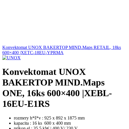
Konvektomat UNOX BAKERTOP MIND.Maps RETAIL, 18ks
600×400 |XETC-18EU-YPRMA
Konvektomat UNOX
BAKERTOP MIND.Maps
ONE, 16ks 600×400 |XEBL-
16EU-E1RS
rozmery h*š*v : 925 x 892 x 1875 mm
kapacita : 16 ks 600 x 400 mm
príkon el.: 35,5 kW | 400 V/ 230 V