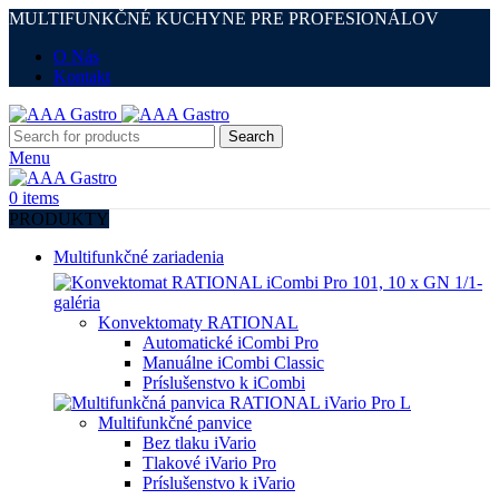
MULTIFUNKČNÉ KUCHYNE PRE PROFESIONÁLOV
O Nás
Kontakt
Search
Menu
0
items
PRODUKTY
Multifunkčné zariadenia
Konvektomaty RATIONAL
Automatické iCombi Pro
Manuálne iCombi Classic
Príslušenstvo k iCombi
Multifunkčné panvice
Bez tlaku iVario
Tlakové iVario Pro
Príslušenstvo k iVario