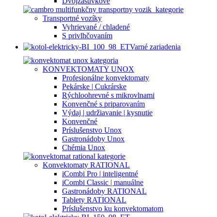
Dvojzásuvkové
Transportné vozíky
Vyhrievané / chladené
S privlhčovaním
Varné zariadenia
KONVEKTOMATY UNOX
Profesionálne konvektomaty
Pekárske | Cukrárske
Rýchloohrevné s mikrovlnami
Konvenčné s priparovaním
Výdaj | udržiavanie | kysnutie
Konvenčné
Príslušenstvo Unox
Gastronádoby Unox
Chémia Unox
Konvektomaty RATIONAL
iCombi Pro | inteligentné
iCombi Classic | manuálne
Gastronádoby RATIONAL
Tablety RATIONAL
Príslušenstvo ku konvektomatom