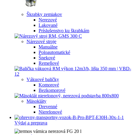
Škrabky zemiakov
Nerezové
Lakované
Príslušenstvo ku škrabkám
Nárezové stroje
Manuálne
Poloautomatické
Šnekové
Remeňové
Vákuové baličky
Komorové
Bezkomorové
Mäsokláty
Drevenné
Nierelonové
Výdaj a preprava