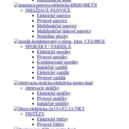
SMAŽIACE PANVICE
Elektrické panvice
Plynové panvice
Multifunkčné panvice
Multifunkčné tlakové panvice
Neutrálne plochy
SPORÁKY | VARIDLÁ
Elektrické sporáky
Plynové sporáky
Kombinované sporáky
Indukčné varidlá
Elektrické varidlá
Plynové varidlá
ohrievacie stoličky
Elektrické stoličky
Plynové stoličky
Indukčné stoličky
FRITÉZY
Elektrické fritézy
Plynové fritézy