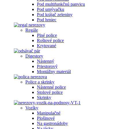
Pod multifunkčnú panvicu
Pod umývačku
Pod krájač zeleniny
Pod hrniec
Regále
Plné police
Roštové police
Krytované
Digestory
Nástenný
Priestorový
Montážny materiál
Police a skrinky
Nástenné police
Stolové police
Skrinky
Vozíky
Manipulačné
Plošinové
Na gastronádoby
Na tácky