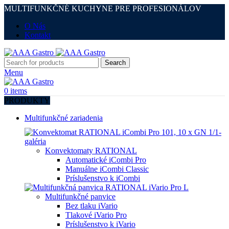
MULTIFUNKČNÉ KUCHYNE PRE PROFESIONÁLOV
O Nás
Kontakt
Search
Menu
0
items
PRODUKTY
Multifunkčné zariadenia
Konvektomaty RATIONAL
Automatické iCombi Pro
Manuálne iCombi Classic
Príslušenstvo k iCombi
Multifunkčné panvice
Bez tlaku iVario
Tlakové iVario Pro
Príslušenstvo k iVario