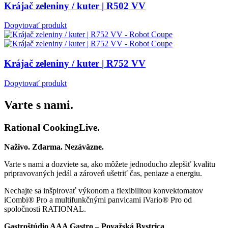
Krájač zeleniny / kuter | R502 VV
Dopytovať produkt
Krájač zeleniny / kuter | R752 VV
Dopytovať produkt
Varte s nami.
Rational CookingLive​.
Naživo. Zdarma. Nezáväzne.
Varte s nami a dozviete sa, ako môžete jednoducho zlepšiť kvalitu
pripravovaných jedál a zároveň ušetriť čas, peniaze a energiu.
Nechajte sa inšpirovať výkonom a flexibilitou konvektomatov
iCombi® Pro a multifunkčnými panvicami iVario® Pro od
spoločnosti RATIONAL.
Gastroštúdio AAA Gastro – Považská Bystrica