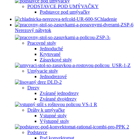
PODSTAVCE POD UMÝVAČKY
Podstavce pod umývačky
Chladenie
Nerezový nábytok
Pracovné stoly
Jednoduché
Krytované
Zásuvkové stoly
Umývacie stoly
Jednodrezové
Drezy
Zvárané jednodrezy
Zvárané dvojdrezy
Dráhy k umývačke
Vstupné stoly
Výstupné stoly
Podstavce
Pod konvektomat