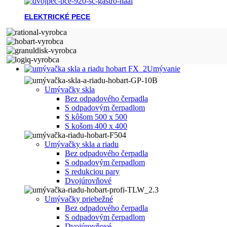
ELEKTRICKÉ PECE
Umývanie
Umývačky skla
Bez odpadového čerpadla
S odpadovým čerpadlom
S kôšom 500 x 500
S košom 400 x 400
Umývačky skla a riadu
Bez odpadového čerpadla
S odpadovým čerpadlom
S redukciou pary
Dvojúrovňové
Umývačky priebežné
Bez odpadového čerpadla
S odpadovým čerpadlom
Dvojúrovňové