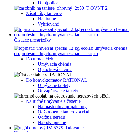
Dvojpolice
Zásobníky tanierov
Neutrálne
Vyhrievané
Čistiace prostriedky
Do umývačiek
Umývacia chémia
Oplachová chémia
Do konvektomatov RATIONAL
Umývacie tablety
Odvápňovacie tablety
Na ručné umývanie a čistenie
Na mastnotu a pripáleniny
Odškrobenie tanierov a riadu
Údržba nerezu
Na odvápnenie
Skladovanie