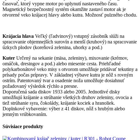
časovač, ktorý vypne motor po uplynutí nastaveného času.
Magnetický bezpečnostný systém okamžite zastaví motor ak je
otvorené veko krájacej hlavy alebo kutra. Možnosť pulzného chodu.
Krájacia hlava
Veľký (ľadvinový) vstupný zásobník slúži na
spracovanie objemnejších surovín a menší (kruhový) na spracovanie
úzkych plodov (koreňová zelenina, uhorky a pod.)
Kuter
Určený na sekanie (mäsa, zeleniny), mixovanie (krémov,
omáčok, dresingov a pod.) alebo miesenie cesta. Priehľadné
polykarbonátové veko misy s otvorom umožňuje pridávať tekutiny a
prísady počas prípravy. V základnej výbave kutra je nôž s rovným
ostrím. Patentovaný tvar a osadenie noža umožňuje dosiahnuť
požadovaný výsledok rýchlo a presne.
Doporučená sada diskov 1933 alebo 2005. Jednotlivé disky
umožňujú krájanie a strúhanie všetkých druhov zeleniny, ovocia a
tiež strúhanie syra, čokolády, krájanie kociek a hranoliek.
Doplnkové vybavenie: výber z 41 diskov, nôž s hrubým alebo
jemným vrúbkovaním.
Súvisiace produkty