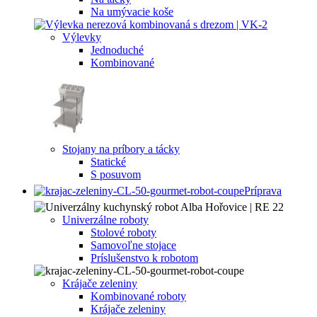
Na umývacie koše
Výlevky
Jednoduché
Kombinované
Stojany na príbory a tácky
Statické
S posuvom
Príprava
Univerzálne roboty
Stolové roboty
Samovoľne stojace
Príslušenstvo k robotom
Krájače zeleniny
Kombinované roboty
Krájače zeleniny