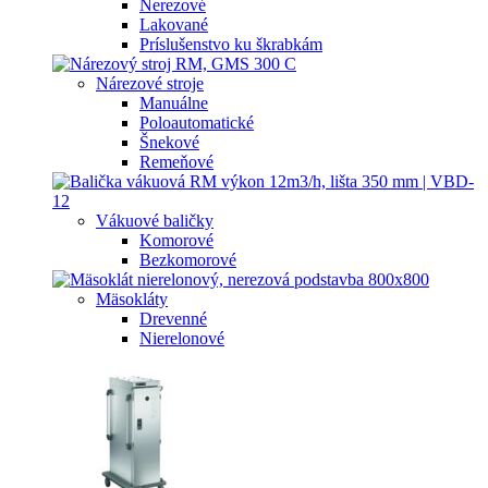
Nerezové
Lakované
Príslušenstvo ku škrabkám
Nárezové stroje
Manuálne
Poloautomatické
Šnekové
Remeňové
Vákuové baličky
Komorové
Bezkomorové
Mäsokláty
Drevenné
Nierelonové