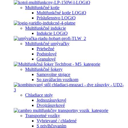
Multifunkčné kotle
Multifunkčné kotle LOGiQ
Príslušenstvo LOGiQ
Multifunkčné indukcie
Indukcie LOGiQ
Multifunkčné umývačky
Priebežné
Podstolové
Granulové
Multifunkčné šokery
Samovolne stojace
So zavážacím vozíkom
Chladiace stoly
Jednozásuvkové
Dvojzásuvkové
Transportné vozíky
Vyhrievané / chladené
S privlhčovaním