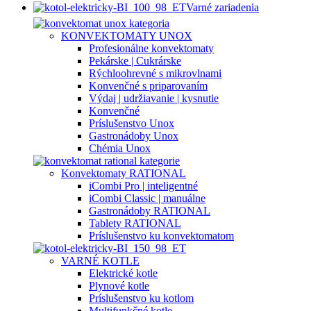
Varné zariadenia
KONVEKTOMATY UNOX
Profesionálne konvektomaty
Pekárske | Cukrárske
Rýchloohrevné s mikrovlnami
Konvenčné s priparovaním
Výdaj | udržiavanie | kysnutie
Konvenčné
Príslušenstvo Unox
Gastronádoby Unox
Chémia Unox
Konvektomaty RATIONAL
iCombi Pro | inteligentné
iCombi Classic | manuálne
Gastronádoby RATIONAL
Tablety RATIONAL
Príslušenstvo ku konvektomatom
VARNÉ KOTLE
Elektrické kotle
Plynové kotle
Príslušenstvo ku kotlom
Multifunkčné kotle