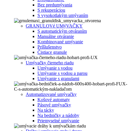
Bez predumývania
S rekuperáciou
S vysokotlakým umývaním
GRANULOVé UMýVAČKY
S automatickým otváraním
Manuálne otváranie
Kombinované umývanie
Príšlušenstvo
Čistiace granule
Umývačky čierneho riadu
Umývanie s vodou
Umývanie s vodou a parou
Umývanie s granulami
Automatizované umývačky
Košové automaty
Pásové umývačky
Na tácky
Na bedničky a nádoby
Priemyselné umývanie