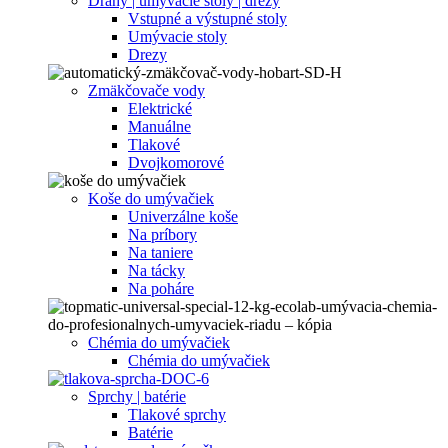
Dráhy | umývacie stoly | drezy
Vstupné a výstupné stoly
Umývacie stoly
Drezy
Zmäkčovače vody
Elektrické
Manuálne
Tlakové
Dvojkomorové
Koše do umývačiek
Univerzálne koše
Na príbory
Na taniere
Na tácky
Na poháre
Chémia do umývačiek
Chémia do umývačiek
Sprchy | batérie
Tlakové sprchy
Batérie