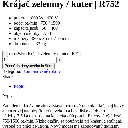
Krájač zeleniny / kuter | R752
príkon : 1800 W | 400 V
počet ot./min : 750 / 1500
kapacita jedál : 50 – 400
objem nádoby : 7,5 l
rozmery: 380 x 365 x 710 mm
hmotnosť : 33 kg
množstvo Krájač zeleniny / kuter | R752
Pridať do dopytového košíka
Kategória:
Kombinované roboty
Share:
Popis
Popis
Zariadenie dodávané ako zostava motorového bloku, krájacej hlavy
a nerezovej nádoby (kuter) s vekom a bez diskov. Objem
nádoby 7,5 l a max. denná kapacita 400 porcií. Pracovná rýchlosť
750/1500 ot./min. Nízke otáčky sa používajú pri krájaní a strúhaní,
vysoké pri práci s kutrom. Nový model má zabudovaný digitálny