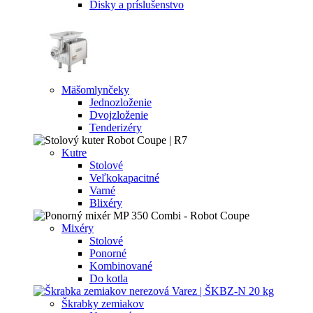
Disky a príslušenstvo
Mäšomlynčeky
Jednozloženie
Dvojzloženie
Tenderizéry
Kutre
Stolové
Veľkokapacitné
Varné
Blixéry
Mixéry
Stolové
Ponorné
Kombinované
Do kotla
Škrabky zemiakov