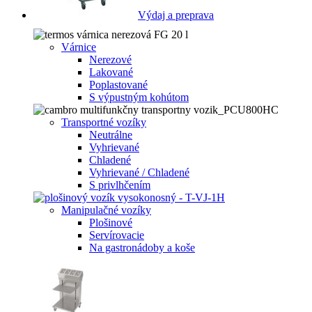
Výdaj a preprava
Várnice
Nerezové
Lakované
Poplastované
S výpustným kohútom
Transportné vozíky
Neutrálne
Vyhrievané
Chladené
Vyhrievané / Chladené
S privlhčením
Manipulačné vozíky
Plošinové
Servírovacie
Na gastronádoby a koše