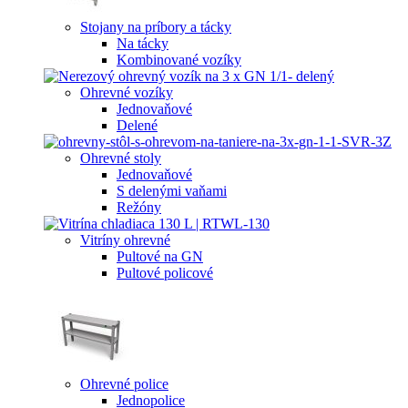
Stojany na príbory a tácky
Na tácky
Kombinované vozíky
Ohrevné vozíky
Jednovaňové
Delené
Ohrevné stoly
Jednovaňové
S delenými vaňami
Režóny
Vitríny ohrevné
Pultové na GN
Pultové policové
Ohrevné police
Jednopolice