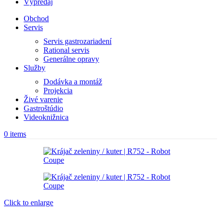
Výpredaj
Obchod
Servis
Servis gastrozariadení
Rational servis
Generálne opravy
Služby
Dodávka a montáž
Projekcia
Živé varenie
Gastroštúdio
Videoknižnica
0
items
Click to enlarge