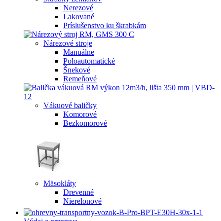
Nerezové
Lakované
Príslušenstvo ku škrabkám
Nárezové stroje
Manuálne
Poloautomatické
Šnekové
Remeňové
Vákuové baličky
Komorové
Bezkomorové
Mäsokláty
Drevenné
Nierelonové