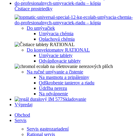
Čistiace prostriedky
Do umývačiek
Umývacia chémia
Oplachová chémia
Do konvektomatov RATIONAL
Umývacie tablety
Odvápňovacie tablety
Na ručné umývanie a čistenie
Na mastnotu a pripáleniny
Odškrobenie tanierov a riadu
Údržba nerezu
Na odvápnenie
Skladovanie
Výpredaj
Obchod
Servis
Servis gastrozariadení
Rational servis