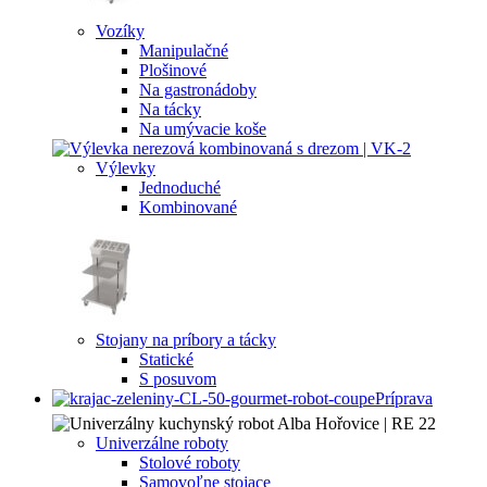
Vozíky
Manipulačné
Plošinové
Na gastronádoby
Na tácky
Na umývacie koše
Výlevky
Jednoduché
Kombinované
Stojany na príbory a tácky
Statické
S posuvom
Príprava
Univerzálne roboty
Stolové roboty
Samovoľne stojace