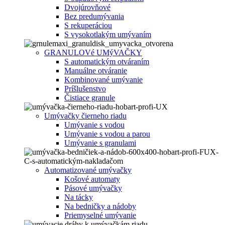
Dvojúrovňové
Bez predumývania
S rekuperáciou
S vysokotlakým umývaním
GRANULOVé UMýVAČKY
S automatickým otváraním
Manuálne otváranie
Kombinované umývanie
Príšlušenstvo
Čistiace granule
Umývačky čierneho riadu
Umývanie s vodou
Umývanie s vodou a parou
Umývanie s granulami
Automatizované umývačky
Košové automaty
Pásové umývačky
Na tácky
Na bedničky a nádoby
Priemyselné umývanie