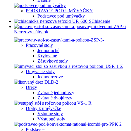
Batérie
PODSTAVCE POD UMÝVAČKY
Podstavce pod umývačky
Chladenie
Nerezový nábytok
Pracovné stoly
Jednoduché
Krytované
Zásuvkové stoly
Umývacie stoly
Jednodrezové
Drezy
Zvárané jednodrezy
Zvárané dvojdrezy
Dráhy k umývačke
Vstupné stoly
Výstupné stoly
Podstavce