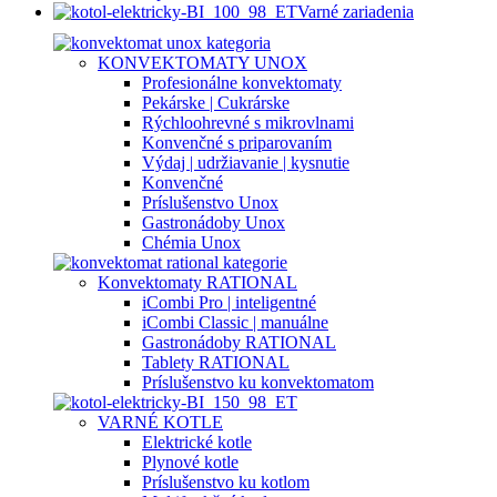
Varné zariadenia
KONVEKTOMATY UNOX
Profesionálne konvektomaty
Pekárske | Cukrárske
Rýchloohrevné s mikrovlnami
Konvenčné s priparovaním
Výdaj | udržiavanie | kysnutie
Konvenčné
Príslušenstvo Unox
Gastronádoby Unox
Chémia Unox
Konvektomaty RATIONAL
iCombi Pro | inteligentné
iCombi Classic | manuálne
Gastronádoby RATIONAL
Tablety RATIONAL
Príslušenstvo ku konvektomatom
VARNÉ KOTLE
Elektrické kotle
Plynové kotle
Príslušenstvo ku kotlom