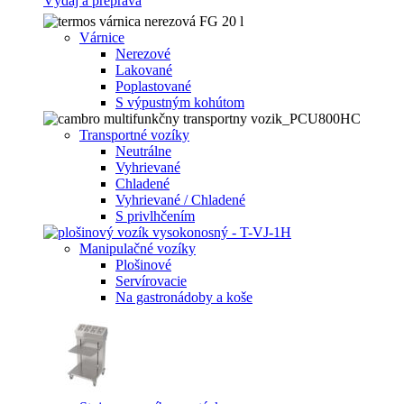
Výdaj a preprava
Várnice
Nerezové
Lakované
Poplastované
S výpustným kohútom
Transportné vozíky
Neutrálne
Vyhrievané
Chladené
Vyhrievané / Chladené
S privlhčením
Manipulačné vozíky
Plošinové
Servírovacie
Na gastronádoby a koše