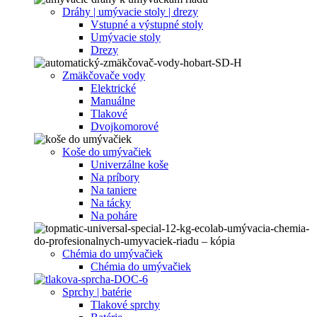
Dráhy | umývacie stoly | drezy
Vstupné a výstupné stoly
Umývacie stoly
Drezy
Zmäkčovače vody
Elektrické
Manuálne
Tlakové
Dvojkomorové
Koše do umývačiek
Univerzálne koše
Na príbory
Na taniere
Na tácky
Na poháre
Chémia do umývačiek
Chémia do umývačiek
Sprchy | batérie
Tlakové sprchy