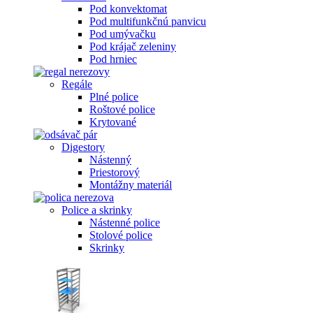
Pod konvektomat
Pod multifunkčnú panvicu
Pod umývačku
Pod krájač zeleniny
Pod hrniec
Regále
Plné police
Roštové police
Krytované
Digestory
Nástenný
Priestorový
Montážny materiál
Police a skrinky
Nástenné police
Stolové police
Skrinky