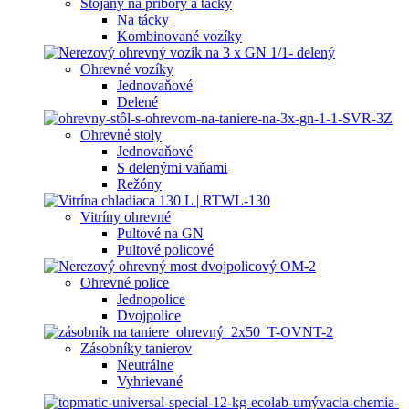
Stojany na príbory a tácky
Na tácky
Kombinované vozíky
Ohrevné vozíky
Jednovaňové
Delené
Ohrevné stoly
Jednovaňové
S delenými vaňami
Režóny
Vitríny ohrevné
Pultové na GN
Pultové policové
Ohrevné police
Jednopolice
Dvojpolice
Zásobníky tanierov
Neutrálne
Vyhrievané