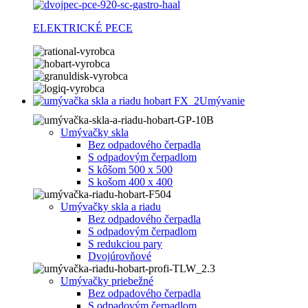
ELEKTRICKÉ PECE
Umývanie
Umývačky skla
Bez odpadového čerpadla
S odpadovým čerpadlom
S kôšom 500 x 500
S košom 400 x 400
Umývačky skla a riadu
Bez odpadového čerpadla
S odpadovým čerpadlom
S redukciou pary
Dvojúrovňové
Umývačky priebežné
Bez odpadového čerpadla
S odpadovým čerpadlom