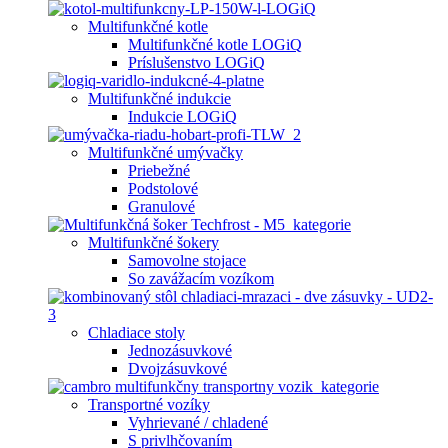
Multifunkčné kotle
Multifunkčné kotle LOGiQ
Príslušenstvo LOGiQ
Multifunkčné indukcie
Indukcie LOGiQ
Multifunkčné umývačky
Priebežné
Podstolové
Granulové
Multifunkčné šokery
Samovolne stojace
So zavážacím vozíkom
Chladiace stoly
Jednozásuvkové
Dvojzásuvkové
Transportné vozíky
Vyhrievané / chladené
S privlhčovaním