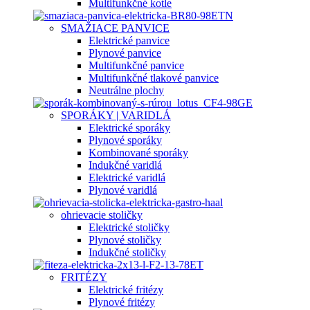
Multifunkčné kotle
SMAŽIACE PANVICE
Elektrické panvice
Plynové panvice
Multifunkčné panvice
Multifunkčné tlakové panvice
Neutrálne plochy
SPORÁKY | VARIDLÁ
Elektrické sporáky
Plynové sporáky
Kombinované sporáky
Indukčné varidlá
Elektrické varidlá
Plynové varidlá
ohrievacie stoličky
Elektrické stoličky
Plynové stoličky
Indukčné stoličky
FRITÉZY
Elektrické fritézy
Plynové fritézy