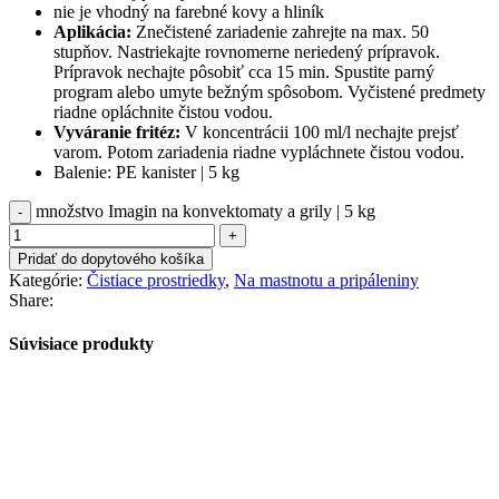
nie je vhodný na farebné kovy a hliník
Aplikácia:
Znečistené zariadenie zahrejte na max. 50
stupňov. Nastriekajte rovnomerne neriedený prípravok.
Prípravok nechajte pôsobiť cca 15 min. Spustite parný
program alebo umyte bežným spôsobom. Vyčistené predmety
riadne opláchnite čistou vodou.
Vyváranie fritéz:
V koncentrácii 100 ml/l nechajte prejsť
varom. Potom zariadenia riadne vypláchnete čistou vodou.
Balenie: PE kanister | 5 kg
množstvo Imagin na konvektomaty a grily | 5 kg
Pridať do dopytového košíka
Kategórie:
Čistiace prostriedky
,
Na mastnotu a pripáleniny
Share:
Súvisiace produkty