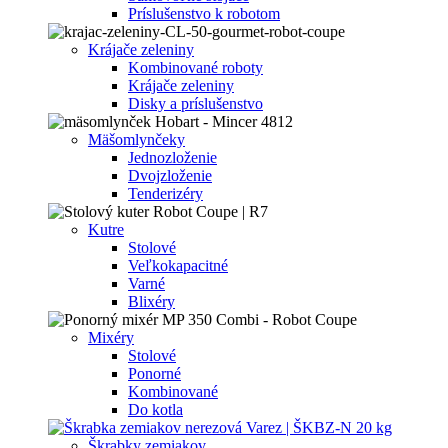
Príslušenstvo k robotom
Krájače zeleniny
Kombinované roboty
Krájače zeleniny
Disky a príslušenstvo
Mäšomlynčeky
Jednozloženie
Dvojzloženie
Tenderizéry
Kutre
Stolové
Veľkokapacitné
Varné
Blixéry
Mixéry
Stolové
Ponorné
Kombinované
Do kotla
Škrabky zemiakov