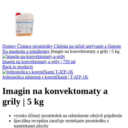
Domov
Čistiace prostriedky
Chémia na ručné umývanie a čistenie
Na mastnotu a pripáleniny
Imagin na konvektomaty a grily | 5 kg
Imagin na konvektomaty a grily | 750 ml
Back to products
Jednopolica nástenná s koreničkami | T-JZP-1K
Imagin na konvektomaty a
grily | 5 kg
vysoko účinný prostriedok na odstránenie silných pripálenín
špeciálna receptúra zaručuje nestekanie prostriedku z
nastriekanej plochy