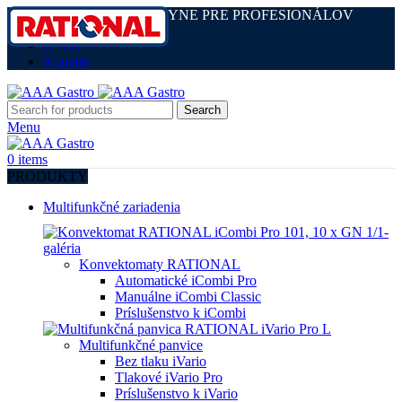
MULTIFUNKČNÉ KUCHYNE PRE PROFESIONÁLOV
O Nás
Kontakt
Search
Menu
0
items
PRODUKTY
Multifunkčné zariadenia
Konvektomaty RATIONAL
Automatické iCombi Pro
Manuálne iCombi Classic
Príslušenstvo k iCombi
Multifunkčné panvice
Bez tlaku iVario
Tlakové iVario Pro
Príslušenstvo k iVario