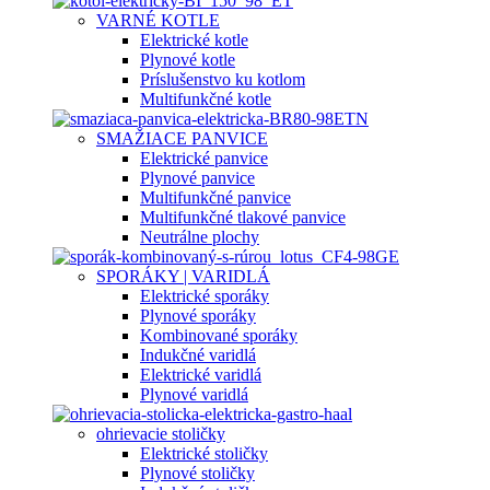
VARNÉ KOTLE
Elektrické kotle
Plynové kotle
Príslušenstvo ku kotlom
Multifunkčné kotle
SMAŽIACE PANVICE
Elektrické panvice
Plynové panvice
Multifunkčné panvice
Multifunkčné tlakové panvice
Neutrálne plochy
SPORÁKY | VARIDLÁ
Elektrické sporáky
Plynové sporáky
Kombinované sporáky
Indukčné varidlá
Elektrické varidlá
Plynové varidlá
ohrievacie stoličky
Elektrické stoličky
Plynové stoličky