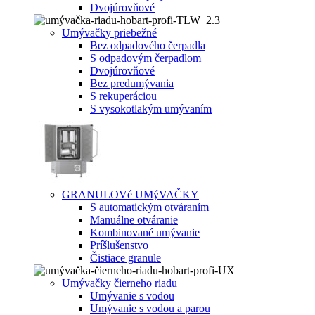
Dvojúrovňové
Umývačky priebežné
Bez odpadového čerpadla
S odpadovým čerpadlom
Dvojúrovňové
Bez predumývania
S rekuperáciou
S vysokotlakým umývaním
GRANULOVé UMýVAČKY
S automatickým otváraním
Manuálne otváranie
Kombinované umývanie
Príšlušenstvo
Čistiace granule
Umývačky čierneho riadu
Umývanie s vodou
Umývanie s vodou a parou