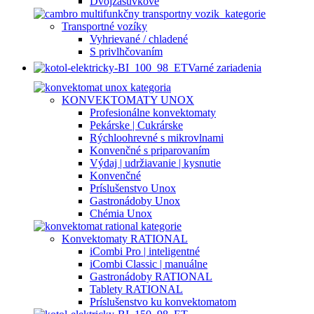
Dvojzásuvkové
Transportné vozíky
Vyhrievané / chladené
S privlhčovaním
Varné zariadenia
KONVEKTOMATY UNOX
Profesionálne konvektomaty
Pekárske | Cukrárske
Rýchloohrevné s mikrovlnami
Konvenčné s priparovaním
Výdaj | udržiavanie | kysnutie
Konvenčné
Príslušenstvo Unox
Gastronádoby Unox
Chémia Unox
Konvektomaty RATIONAL
iCombi Pro | inteligentné
iCombi Classic | manuálne
Gastronádoby RATIONAL
Tablety RATIONAL
Príslušenstvo ku konvektomatom