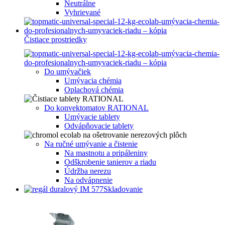
Neutrálne
Vyhrievané
Čistiace prostriedky
Do umývačiek
Umývacia chémia
Oplachová chémia
Do konvektomatov RATIONAL
Umývacie tablety
Odvápňovacie tablety
Na ručné umývanie a čistenie
Na mastnotu a pripáleniny
Odškrobenie tanierov a riadu
Údržba nerezu
Na odvápnenie
Skladovanie