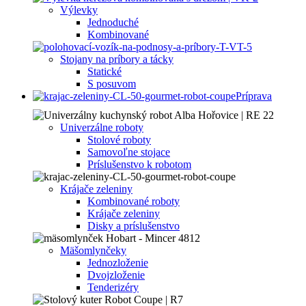
Výlevky
Jednoduché
Kombinované
Stojany na príbory a tácky
Statické
S posuvom
Príprava
Univerzálne roboty
Stolové roboty
Samovoľne stojace
Príslušenstvo k robotom
Krájače zeleniny
Kombinované roboty
Krájače zeleniny
Disky a príslušenstvo
Mäšomlynčeky
Jednozloženie
Dvojzloženie
Tenderizéry