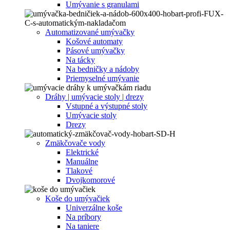
Umývanie s granulami
Automatizované umývačky
Košové automaty
Pásové umývačky
Na tácky
Na bedničky a nádoby
Priemyselné umývanie
Dráhy | umývacie stoly | drezy
Vstupné a výstupné stoly
Umývacie stoly
Drezy
Zmäkčovače vody
Elektrické
Manuálne
Tlakové
Dvojkomorové
Koše do umývačiek
Univerzálne koše
Na príbory
Na taniere