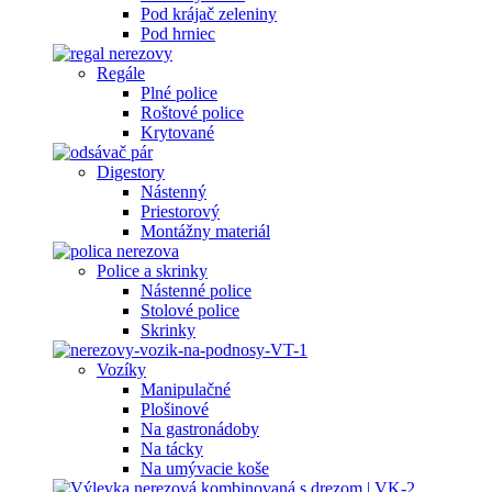
Pod krájač zeleniny
Pod hrniec
Regále
Plné police
Roštové police
Krytované
Digestory
Nástenný
Priestorový
Montážny materiál
Police a skrinky
Nástenné police
Stolové police
Skrinky
Vozíky
Manipulačné
Plošinové
Na gastronádoby
Na tácky
Na umývacie koše