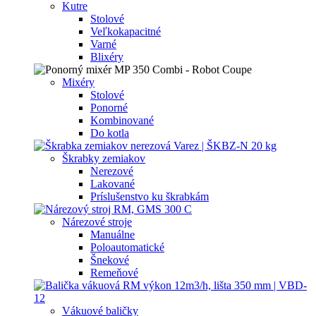
Kutre
Stolové
Veľkokapacitné
Varné
Blixéry
Mixéry
Stolové
Ponorné
Kombinované
Do kotla
Škrabky zemiakov
Nerezové
Lakované
Príslušenstvo ku škrabkám
Nárezové stroje
Manuálne
Poloautomatické
Šnekové
Remeňové
Vákuové baličky