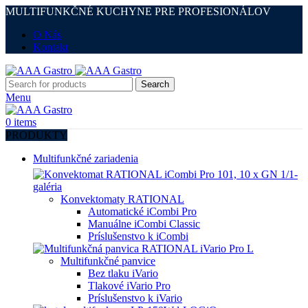
MULTIFUNKČNÉ KUCHYNE PRE PROFESIONÁLOV
O Nás
Kontakt
Search
Menu
0
items
PRODUKTY
Multifunkčné zariadenia
Konvektomaty RATIONAL
Automatické iCombi Pro
Manuálne iCombi Classic
Príslušenstvo k iCombi
Multifunkčné panvice
Bez tlaku iVario
Tlakové iVario Pro
Príslušenstvo k iVario