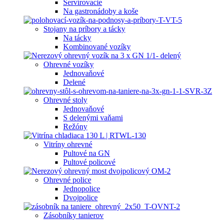
Servírovacie
Na gastronádoby a koše
Stojany na príbory a tácky
Na tácky
Kombinované vozíky
Ohrevné vozíky
Jednovaňové
Delené
Ohrevné stoly
Jednovaňové
S delenými vaňami
Režóny
Vitríny ohrevné
Pultové na GN
Pultové policové
Ohrevné police
Jednopolice
Dvojpolice
Zásobníky tanierov