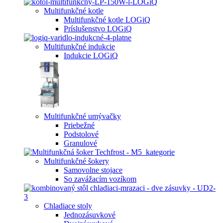
Multifunkčné kotle
Multifunkčné kotle LOGiQ
Príslušenstvo LOGiQ
Multifunkčné indukcie
Indukcie LOGiQ
Multifunkčné umývačky
Priebežné
Podstolové
Granulové
Multifunkčné šokery
Samovolne stojace
So zavážacím vozíkom
Chladiace stoly
Jednozásuvkové