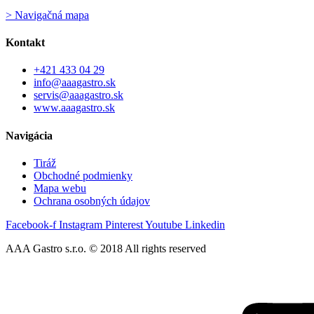
> Navigačná mapa
Kontakt
+421 433 04 29
info@aaagastro.sk
servis@aaagastro.sk
www.aaagastro.sk
Navigácia
Tiráž
Obchodné podmienky
Mapa webu
Ochrana osobných údajov
Facebook-f
Instagram
Pinterest
Youtube
Linkedin
AAA Gastro s.r.o. © 2018 All rights reserved​