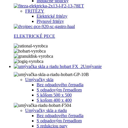
Indukčné stoličky
FRITÉZY
Elektrické fritézy
Plynové fritézy
ELEKTRICKÉ PECE
Umývanie
Umývačky skla
Bez odpadového čerpadla
S odpadovým čerpadlom
S kôšom 500 x 500
S košom 400 x 400
Umývačky skla a riadu
Bez odpadového čerpadla
S odpadovým čerpadlom
S redukciou pary