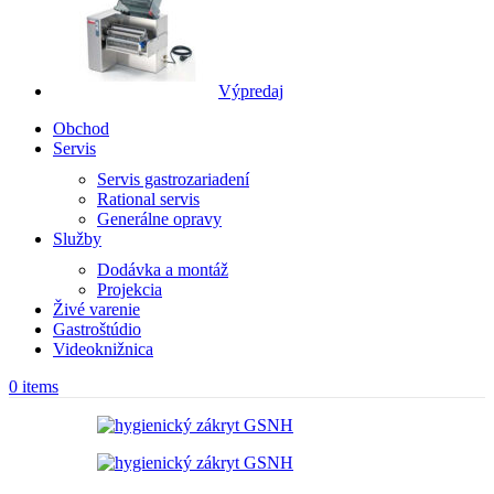
Výpredaj
Obchod
Servis
Servis gastrozariadení
Rational servis
Generálne opravy
Služby
Dodávka a montáž
Projekcia
Živé varenie
Gastroštúdio
Videoknižnica
0
items