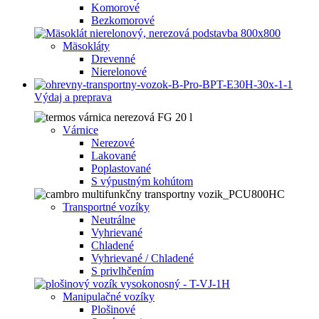
Komorové
Bezkomorové
Mäsokláty
Drevenné
Nierelonové
Výdaj a preprava
Várnice
Nerezové
Lakované
Poplastované
S výpustným kohútom
Transportné vozíky
Neutrálne
Vyhrievané
Chladené
Vyhrievané / Chladené
S privlhčením
Manipulačné vozíky
Plošinové