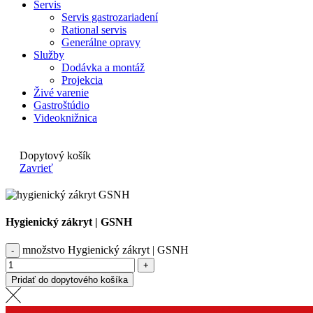
Servis
Servis gastrozariadení
Rational servis
Generálne opravy
Služby
Dodávka a montáž
Projekcia
Živé varenie
Gastroštúdio
Videoknižnica
Dopytový košík
Zavrieť
Hygienický zákryt | GSNH
množstvo Hygienický zákryt | GSNH
Pridať do dopytového košíka