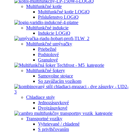
Multifunkčné kotle
Multifunkčné kotle LOGiQ
Príslušenstvo LOGiQ
Multifunkčné indukcie
Indukcie LOGiQ
Multifunkčné umývačky
Priebežné
Podstolové
Granulové
Multifunkčné šokery
Samovolne stojace
So zavážacím vozíkom
Chladiace stoly
Jednozásuvkové
Dvojzásuvkové
Transportné vozíky
Vyhrievané / chladené
S privlhčovaním