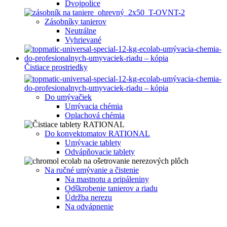
Dvojpolice
Zásobníky tanierov
Neutrálne
Vyhrievané
Čistiace prostriedky
Do umývačiek
Umývacia chémia
Oplachová chémia
Do konvektomatov RATIONAL
Umývacie tablety
Odvápňovacie tablety
Na ručné umývanie a čistenie
Na mastnotu a pripáleniny
Odškrobenie tanierov a riadu
Údržba nerezu
Na odvápnenie