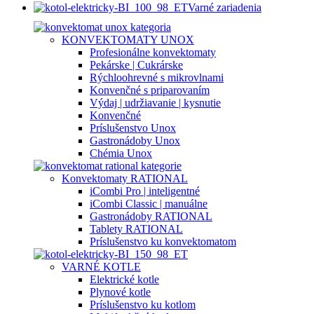
Varné zariadenia
KONVEKTOMATY UNOX
Profesionálne konvektomaty
Pekárske | Cukrárske
Rýchloohrevné s mikrovlnami
Konvenčné s priparovaním
Výdaj | udržiavanie | kysnutie
Konvenčné
Príslušenstvo Unox
Gastronádoby Unox
Chémia Unox
Konvektomaty RATIONAL
iCombi Pro | inteligentné
iCombi Classic | manuálne
Gastronádoby RATIONAL
Tablety RATIONAL
Príslušenstvo ku konvektomatom
VARNÉ KOTLE
Elektrické kotle
Plynové kotle
Príslušenstvo ku kotlom