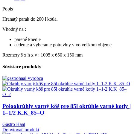
Popis
Hranatý parák do 200 l kotla.
Vhodný na :
parené knedle
cedenie a vyberanie potraviny v vo veľkom objeme
Rozmery š x h x v : 1005 x 650 x 150 mm
Súvisiace produkty
Polookrúhly varný kôš pre 85l okrúhle varné kotly |
1–1/2 K.K_85–O
Gastro Haal
Dopytovať produkt