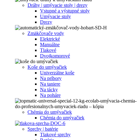
Dráhy | umývacie stoly | drezy
Vstupné a výstupné stoly
Umývacie stoly
Drezy
Zmäkčovače vody
Elektrické
Manuálne
Tlakové
Dvojkomorové
Koše do umývačiek
Univerzálne koše
Na príbory
Na taniere
Na tácky
Na poháre
Chémia do umývačiek
Chémia do umývačiek
Sprchy | batérie
Tlakové sprchy