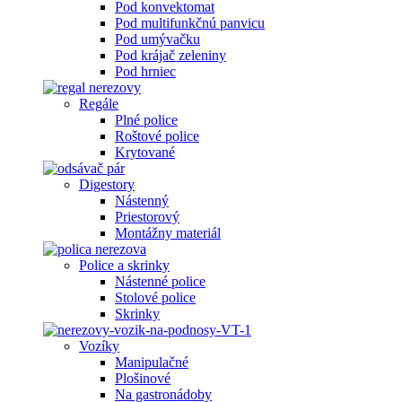
Pod konvektomat
Pod multifunkčnú panvicu
Pod umývačku
Pod krájač zeleniny
Pod hrniec
Regále
Plné police
Roštové police
Krytované
Digestory
Nástenný
Priestorový
Montážny materiál
Police a skrinky
Nástenné police
Stolové police
Skrinky
Vozíky
Manipulačné
Plošinové
Na gastronádoby