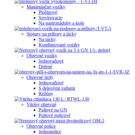
Manipulačné vozíky
Plošinové
Servírovacie
Na gastronádoby a koše
Stojany na príbory a tácky
Na tácky
Kombinované vozíky
Ohrevné vozíky
Jednovaňové
Delené
Ohrevné stoly
Jednovaňové
S delenými vaňami
Režóny
Vitríny ohrevné
Pultové na GN
Pultové policové
Ohrevné police
Jednopolice