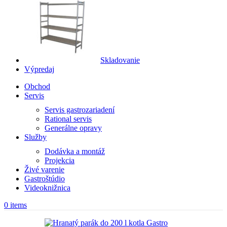
Skladovanie
Výpredaj
Obchod
Servis
Servis gastrozariadení
Rational servis
Generálne opravy
Služby
Dodávka a montáž
Projekcia
Živé varenie
Gastroštúdio
Videoknižnica
0
items