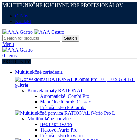
MULTIFUNKČNÉ KUCHYNE PRE PROFESIONÁLOV
O Nás
Kontakt
Search
Menu
0
items
PRODUKTY
Multifunkčné zariadenia
Konvektomaty RATIONAL
Automatické iCombi Pro
Manuálne iCombi Classic
Príslušenstvo k iCombi
Multifunkčné panvice
Bez tlaku iVario
Tlakové iVario Pro
Príslušenstvo k iVario