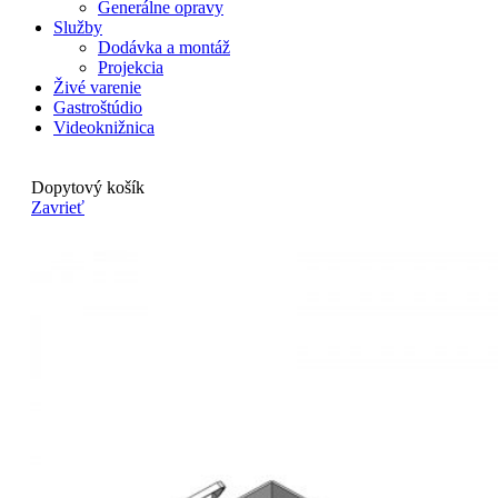
Generálne opravy
Služby
Dodávka a montáž
Projekcia
Živé varenie
Gastroštúdio
Videoknižnica
Dopytový košík
Zavrieť