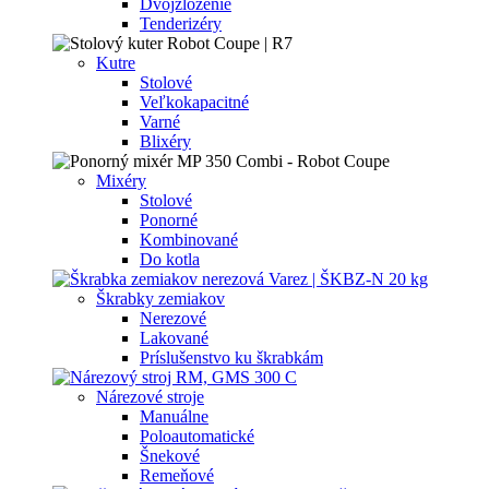
Dvojzloženie
Tenderizéry
Kutre
Stolové
Veľkokapacitné
Varné
Blixéry
Mixéry
Stolové
Ponorné
Kombinované
Do kotla
Škrabky zemiakov
Nerezové
Lakované
Príslušenstvo ku škrabkám
Nárezové stroje
Manuálne
Poloautomatické
Šnekové
Remeňové