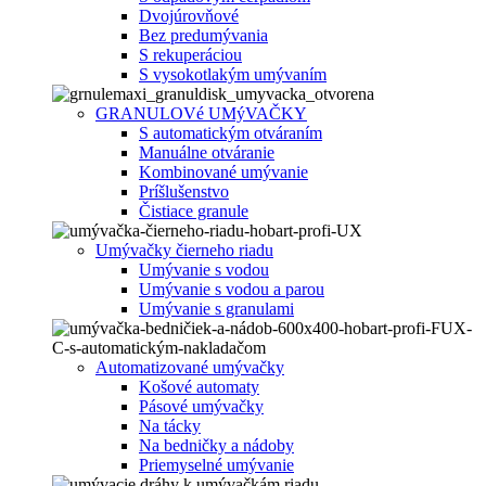
Dvojúrovňové
Bez predumývania
S rekuperáciou
S vysokotlakým umývaním
GRANULOVé UMýVAČKY
S automatickým otváraním
Manuálne otváranie
Kombinované umývanie
Príšlušenstvo
Čistiace granule
Umývačky čierneho riadu
Umývanie s vodou
Umývanie s vodou a parou
Umývanie s granulami
Automatizované umývačky
Košové automaty
Pásové umývačky
Na tácky
Na bedničky a nádoby
Priemyselné umývanie