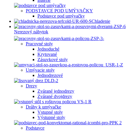
Batérie
PODSTAVCE POD UMÝVAČKY
Podstavce pod umývačky
Chladenie
Nerezový nábytok
Pracovné stoly
Jednoduché
Krytované
Zásuvkové stoly
Umývacie stoly
Jednodrezové
Drezy
Zvárané jednodrezy
Zvárané dvojdrezy
Dráhy k umývačke
Vstupné stoly
Výstupné stoly
Podstavce