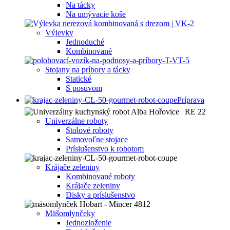
Na tácky
Na umývacie koše
Výlevky
Jednoduché
Kombinované
Stojany na príbory a tácky
Statické
S posuvom
Príprava
Univerzálne roboty
Stolové roboty
Samovoľne stojace
Príslušenstvo k robotom
Krájače zeleniny
Kombinované roboty
Krájače zeleniny
Disky a príslušenstvo
Mäšomlynčeky
Jednozloženie