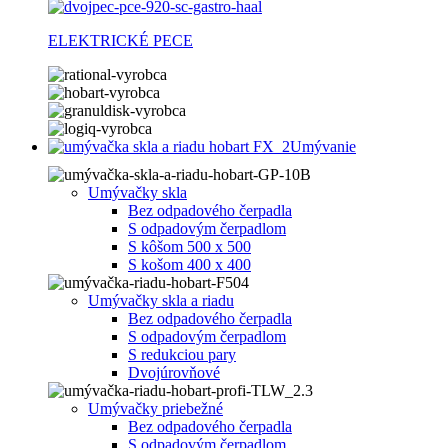
ELEKTRICKÉ PECE
Umývanie
Umývačky skla
Bez odpadového čerpadla
S odpadovým čerpadlom
S kôšom 500 x 500
S košom 400 x 400
Umývačky skla a riadu
Bez odpadového čerpadla
S odpadovým čerpadlom
S redukciou pary
Dvojúrovňové
Umývačky priebežné
Bez odpadového čerpadla
S odpadovým čerpadlom