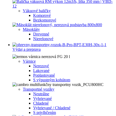
Vákuové baličky
Komorové
Bezkomorové
Mäsokláty
Drevenné
Nierelonové
Výdaj a preprava
Várnice
Nerezové
Lakované
Poplastované
S výpustným kohútom
Transportné vozíky
Neutrálne
Vyhrievané
Chladené
Vyhrievané / Chladené
S privlhčením