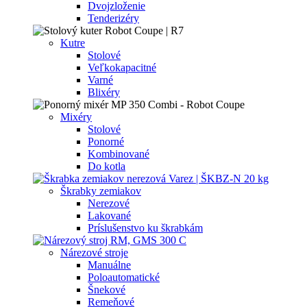
Dvojzloženie
Tenderizéry
Kutre
Stolové
Veľkokapacitné
Varné
Blixéry
Mixéry
Stolové
Ponorné
Kombinované
Do kotla
Škrabky zemiakov
Nerezové
Lakované
Príslušenstvo ku škrabkám
Nárezové stroje
Manuálne
Poloautomatické
Šnekové
Remeňové