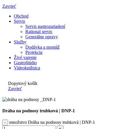
Zavrieť
Obchod
Servis
Servis gastrozariadení
Rational servis
Generálne opravy
Služby
Dodávka a montáž
Projekcia
Živé varenie
Gastroštúdio
Videoknižnica
Dopytový košík
Zavrieť
Dráha na podnosy trubková | DNP-1
množstvo Dráha na podnosy trubková | DNP-1