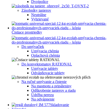
Dvojpolice
Zásobníky tanierov
Neutrálne
Vyhrievané
Čistiace prostriedky
Do umývačiek
Umývacia chémia
Oplachová chémia
Do konvektomatov RATIONAL
Umývacie tablety
Odvápňovacie tablety
Na ručné umývanie a čistenie
Na mastnotu a pripáleniny
Odškrobenie tanierov a riadu
Údržba nerezu
Na odvápnenie
Skladovanie