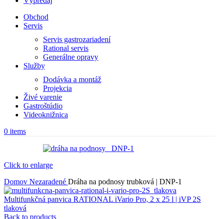
Výpredaj
Obchod
Servis
Servis gastrozariadení
Rational servis
Generálne opravy
Služby
Dodávka a montáž
Projekcia
Živé varenie
Gastroštúdio
Videoknižnica
0
items
Click to enlarge
Domov
Nezaradené
Dráha na podnosy trubková | DNP-1
Multifunkčná panvica RATIONAL iVario Pro, 2 x 25 l | iVP 2S
tlaková
Back to products