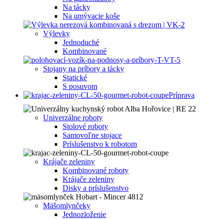
Na tácky
Na umývacie koše
Výlevky
Jednoduché
Kombinované
Stojany na príbory a tácky
Statické
S posuvom
Príprava
Univerzálne roboty
Stolové roboty
Samovoľne stojace
Príslušenstvo k robotom
Krájače zeleniny
Kombinované roboty
Krájače zeleniny
Disky a príslušenstvo
Mäšomlynčeky
Jednozloženie