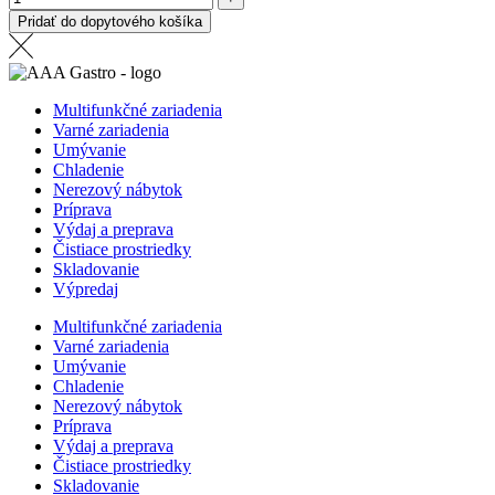
Pridať do dopytového košíka
Multifunkčné zariadenia
Varné zariadenia
Umývanie
Chladenie
Nerezový nábytok
Príprava
Výdaj a preprava
Čistiace prostriedky
Skladovanie
Výpredaj
Multifunkčné zariadenia
Varné zariadenia
Umývanie
Chladenie
Nerezový nábytok
Príprava
Výdaj a preprava
Čistiace prostriedky
Skladovanie