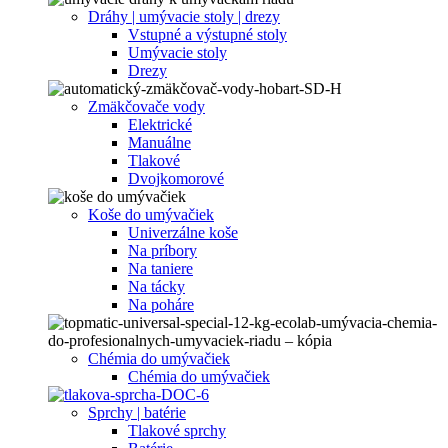
Dráhy | umývacie stoly | drezy
Vstupné a výstupné stoly
Umývacie stoly
Drezy
Zmäkčovače vody
Elektrické
Manuálne
Tlakové
Dvojkomorové
Koše do umývačiek
Univerzálne koše
Na príbory
Na taniere
Na tácky
Na poháre
Chémia do umývačiek
Chémia do umývačiek
Sprchy | batérie
Tlakové sprchy