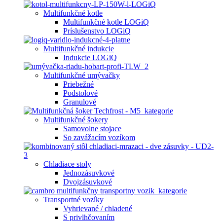
Multifunkčné kotle
Multifunkčné kotle LOGiQ
Príslušenstvo LOGiQ
Multifunkčné indukcie
Indukcie LOGiQ
Multifunkčné umývačky
Priebežné
Podstolové
Granulové
Multifunkčné šokery
Samovolne stojace
So zavážacím vozíkom
Chladiace stoly
Jednozásuvkové
Dvojzásuvkové
Transportné vozíky
Vyhrievané / chladené
S privlhčovaním