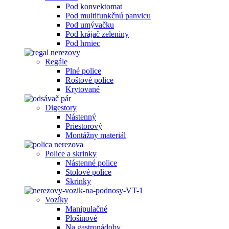
Pod konvektomat
Pod multifunkčnú panvicu
Pod umývačku
Pod krájač zeleniny
Pod hrniec
Regále
Plné police
Roštové police
Krytované
Digestory
Nástenný
Priestorový
Montážny materiál
Police a skrinky
Nástenné police
Stolové police
Skrinky
Vozíky
Manipulačné
Plošinové
Na gastronádoby