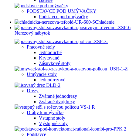
Batérie
PODSTAVCE POD UMÝVAČKY
Podstavce pod umývačky
Chladenie
Nerezový nábytok
Pracovné stoly
Jednoduché
Krytované
Zásuvkové stoly
Umývacie stoly
Jednodrezové
Drezy
Zvárané jednodrezy
Zvárané dvojdrezy
Dráhy k umývačke
Vstupné stoly
Výstupné stoly
Podstavce