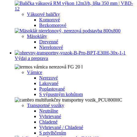
Vákuové baličky
Komorové
Bezkomorové
Mäsokláty
Drevenné
Nierelonové
Výdaj a preprava
Várnice
Nerezové
Lakované
Poplastované
S výpustným kohútom
Transportné vozíky
Neutrálne
Vyhrievané
Chladené
Vyhrievané / Chladené
S privlhčením