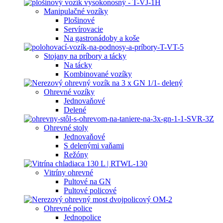
Manipulačné vozíky
Plošinové
Servírovacie
Na gastronádoby a koše
Stojany na príbory a tácky
Na tácky
Kombinované vozíky
Ohrevné vozíky
Jednovaňové
Delené
Ohrevné stoly
Jednovaňové
S delenými vaňami
Režóny
Vitríny ohrevné
Pultové na GN
Pultové policové
Ohrevné police
Jednopolice