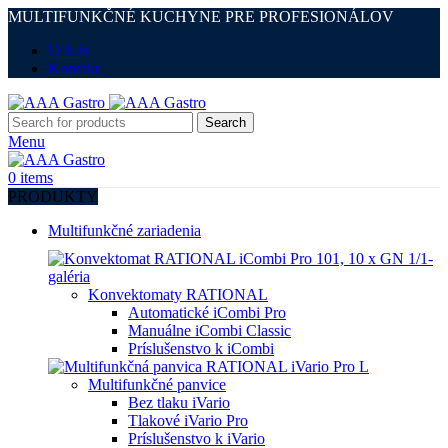
MULTIFUNKČNÉ KUCHYNE PRE PROFESIONÁLOV
O Nás
Kontakt
Search
Menu
0
items
PRODUKTY
Multifunkčné zariadenia
Konvektomaty RATIONAL
Automatické iCombi Pro
Manuálne iCombi Classic
Príslušenstvo k iCombi
Multifunkčné panvice
Bez tlaku iVario
Tlakové iVario Pro
Príslušenstvo k iVario