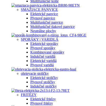
Multifunkčné kotle
SMAŽIACE PANVICE
Elektrické panvice
Plynové panvice
Multifunkčné panvice
Multifunkčné tlakové panvice
Neutrálne plochy
SPORÁKY | VARIDLÁ
Elektrické sporáky
Plynové sporáky
Kombinované sporáky
Indukčné varidlá
Elektrické varidlá
Plynové varidlá
ohrievacie stoličky
Elektrické stoličky
Plynové stoličky
Indukčné stoličky
FRITÉZY
Elektrické fritézy
Plynové fritézy