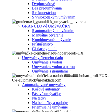
Dvojúrovňové
Bez predumývania
S rekuperáciou
S vysokotlakým umývaním
GRANULOVé UMýVAČKY
S automatickým otváraním
Manuálne otváranie
Kombinované umývanie
Príšlušenstvo
Čistiace granule
Umývačky čierneho riadu
Umývanie s vodou
Umývanie s vodou a parou
Umývanie s granulami
Automatizované umývačky
Košové automaty
Pásové umývačky
Na tácky
Na bedničky a nádoby
Priemyselné umývanie