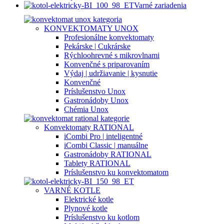
Varné zariadenia
KONVEKTOMATY UNOX
Profesionálne konvektomaty
Pekárske | Cukrárske
Rýchloohrevné s mikrovlnami
Konvenčné s priparovaním
Výdaj | udržiavanie | kysnutie
Konvenčné
Príslušenstvo Unox
Gastronádoby Unox
Chémia Unox
Konvektomaty RATIONAL
iCombi Pro | inteligentné
iCombi Classic | manuálne
Gastronádoby RATIONAL
Tablety RATIONAL
Príslušenstvo ku konvektomatom
VARNÉ KOTLE
Elektrické kotle
Plynové kotle
Príslušenstvo ku kotlom