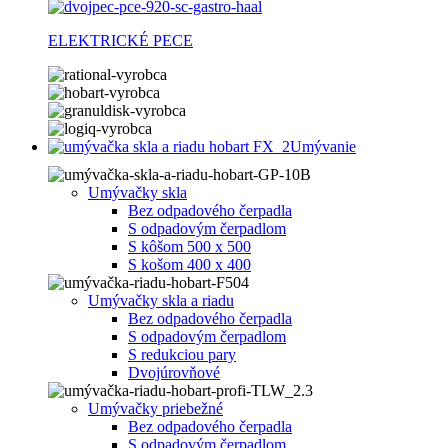
ELEKTRICKÉ PECE
Umývanie
Umývačky skla
Bez odpadového čerpadla
S odpadovým čerpadlom
S kôšom 500 x 500
S košom 400 x 400
Umývačky skla a riadu
Bez odpadového čerpadla
S odpadovým čerpadlom
S redukciou pary
Dvojúrovňové
Umývačky priebežné
Bez odpadového čerpadla
S odpadovým čerpadlom