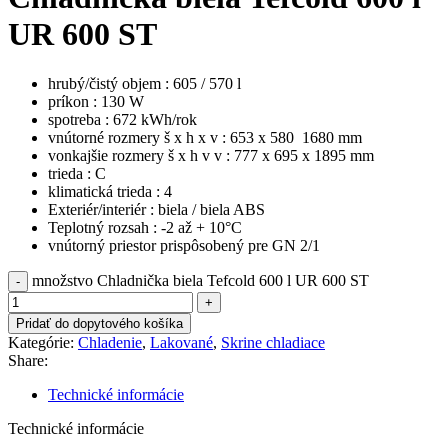
UR 600 ST
hrubý/čistý objem : 605 / 570 l
príkon : 130 W
spotreba : 672 kWh/rok
vnútorné rozmery š x h x v : 653 x 580 1680 mm
vonkajšie rozmery š x h v v : 777 x 695 x 1895 mm
trieda : C
klimatická trieda : 4
Exteriér/interiér : biela / biela ABS
Teplotný rozsah : -2 až + 10°C
vnútorný priestor prispôsobený pre GN 2/1
množstvo Chladnička biela Tefcold 600 l UR 600 ST
Pridať do dopytového košíka
Kategórie:
Chladenie
,
Lakované
,
Skrine chladiace
Share:
Technické informácie
Technické informácie