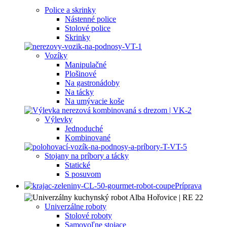
Police a skrinky
Nástenné police
Stolové police
Skrinky
Vozíky
Manipulačné
Plošinové
Na gastronádoby
Na tácky
Na umývacie koše
Výlevky
Jednoduché
Kombinované
Stojany na príbory a tácky
Statické
S posuvom
Príprava
Univerzálne roboty
Stolové roboty
Samovoľne stojace