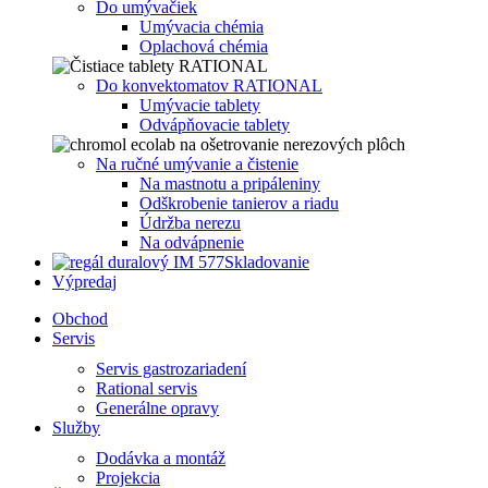
Do umývačiek
Umývacia chémia
Oplachová chémia
Do konvektomatov RATIONAL
Umývacie tablety
Odvápňovacie tablety
Na ručné umývanie a čistenie
Na mastnotu a pripáleniny
Odškrobenie tanierov a riadu
Údržba nerezu
Na odvápnenie
Skladovanie
Výpredaj
Obchod
Servis
Servis gastrozariadení
Rational servis
Generálne opravy
Služby
Dodávka a montáž
Projekcia