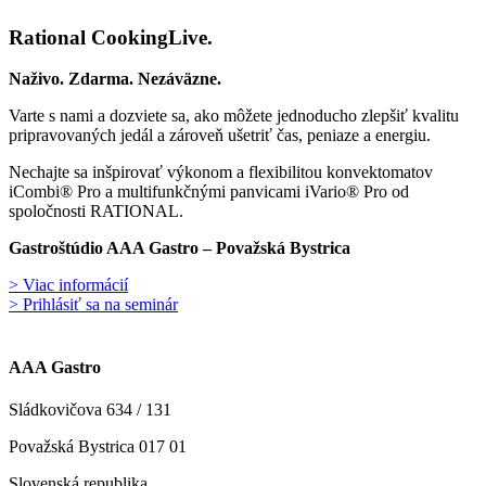
Rational CookingLive​.
Naživo. Zdarma. Nezáväzne.
Varte s nami a dozviete sa, ako môžete jednoducho zlepšiť kvalitu
pripravovaných jedál a zároveň ušetriť čas, peniaze a energiu.
Nechajte sa inšpirovať výkonom a flexibilitou konvektomatov
iCombi® Pro a multifunkčnými panvicami iVario® Pro od
spoločnosti RATIONAL.
Gastroštúdio AAA Gastro – Považská Bystrica
> Viac informácií
> Prihlásiť sa na seminár
AAA Gastro
Sládkovičova 634 / 131
Považská Bystrica 017 01
Slovenská republika