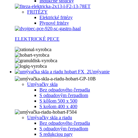
Indukčné stoličky
FRITÉZY
Elektrické fritézy
Plynové fritézy
ELEKTRICKÉ PECE
Umývanie
Umývačky skla
Bez odpadového čerpadla
S odpadovým čerpadlom
S kôšom 500 x 500
S košom 400 x 400
Umývačky skla a riadu
Bez odpadového čerpadla
S odpadovým čerpadlom
S redukciou pary