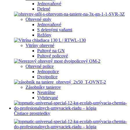
Jednovaňové
Delené
Ohrevné stoly
Jednovaňové
S delenými vaňami
Režóny
Vitríny ohrevné
Pultové na GN
Pultové policové
Ohrevné police
Jednopolice
Dvojpolice
Zásobníky tanierov
Neutrálne
Vyhrievané
Čistiace prostriedky