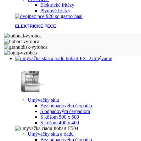
Elektrické fritézy
Plynové fritézy
ELEKTRICKÉ PECE
Umývanie
Umývačky skla
Bez odpadového čerpadla
S odpadovým čerpadlom
S kôšom 500 x 500
S košom 400 x 400
Umývačky skla a riadu
Bez odpadového čerpadla