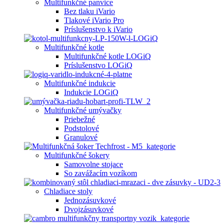
Multifunkčné panvice
Bez tlaku iVario
Tlakové iVario Pro
Príslušenstvo k iVario
Multifunkčné kotle
Multifunkčné kotle LOGiQ
Príslušenstvo LOGiQ
Multifunkčné indukcie
Indukcie LOGiQ
Multifunkčné umývačky
Priebežné
Podstolové
Granulové
Multifunkčné šokery
Samovolne stojace
So zavážacím vozíkom
Chladiace stoly
Jednozásuvkové
Dvojzásuvkové