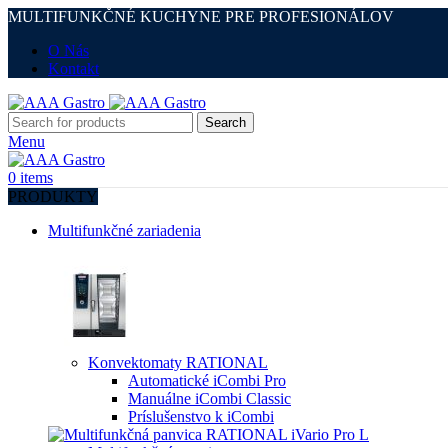
MULTIFUNKČNÉ KUCHYNE PRE PROFESIONÁLOV
O Nás
Kontakt
Search
Menu
0
items
PRODUKTY
Multifunkčné zariadenia
Konvektomaty RATIONAL
Automatické iCombi Pro
Manuálne iCombi Classic
Príslušenstvo k iCombi