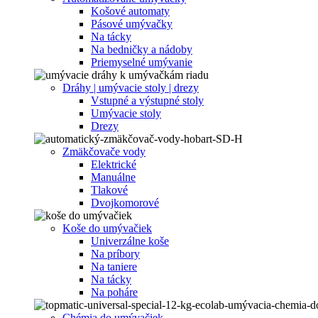
Košové automaty
Pásové umývačky
Na tácky
Na bedničky a nádoby
Priemyselné umývanie
Dráhy | umývacie stoly | drezy
Vstupné a výstupné stoly
Umývacie stoly
Drezy
Zmäkčovače vody
Elektrické
Manuálne
Tlakové
Dvojkomorové
Koše do umývačiek
Univerzálne koše
Na príbory
Na taniere
Na tácky
Na poháre
Chémia do umývačiek