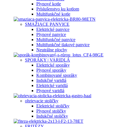
Plynové kotle
Príslušenstvo ku kotlom
Multifunkčné kotle
SMAŽIACE PANVICE
Elektrické panvice
Plynové panvice
Multifunkčné panvice
Multifunkčné tlakové panvice
Neutrálne plochy
SPORÁKY | VARIDLÁ
Elektrické sporáky
Plynové sporáky
Kombinované sporáky
Indukčné varidlá
Elektrické varidlá
Plynové varidlá
ohrievacie stoličky
Elektrické stoličky
Plynové stoličky
Indukčné stoličky
FRITÉZY