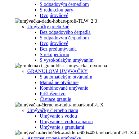
S odpadovým čerpadlom
S redukciou pary
Dvojúrovňové
Umývačky priebežné
Bez odpadového čerpadla
S odpadovým čerpadlom
Dvojúrovňové
Bez predumývania
S rekuperáciou
S vysokotlakým umývaním
GRANULOVé UMýVAČKY
S automatickým otváraním
Manuálne otváranie
Kombinované umývanie
Príšlušenstvo
Čistiace granule
Umývačky čierneho riadu
Umývanie s vodou
Umývanie s vodou a parou
Umývanie s granulami
Automatizované umývačky