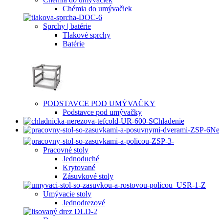
Chémia do umývačiek
Sprchy | batérie
Tlakové sprchy
Batérie
PODSTAVCE POD UMÝVAČKY
Podstavce pod umývačky
Chladenie
Ne
Pracovné stoly
Jednoduché
Krytované
Zásuvkové stoly
Umývacie stoly
Jednodrezové