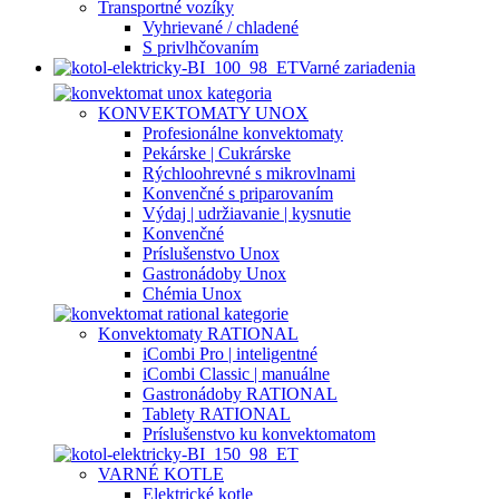
Transportné vozíky
Vyhrievané / chladené
S privlhčovaním
Varné zariadenia
KONVEKTOMATY UNOX
Profesionálne konvektomaty
Pekárske | Cukrárske
Rýchloohrevné s mikrovlnami
Konvenčné s priparovaním
Výdaj | udržiavanie | kysnutie
Konvenčné
Príslušenstvo Unox
Gastronádoby Unox
Chémia Unox
Konvektomaty RATIONAL
iCombi Pro | inteligentné
iCombi Classic | manuálne
Gastronádoby RATIONAL
Tablety RATIONAL
Príslušenstvo ku konvektomatom
VARNÉ KOTLE
Elektrické kotle