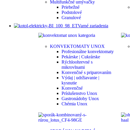
Multifunkčné umývačky
Priebežné
Podstolové
Granulové
Varné zariadenia
KONVEKTOMATY UNOX
Profesionálne konvektomaty
Pekárske | Cukrárske
Rýchloohrevné s
mikrovlnami
Konvenčné s priparovaním
Výdaj | udržiavanie |
kysnutie
Konvenčné
Príslušenstvo Unox
Gastronádoby Unox
Chémia Unox