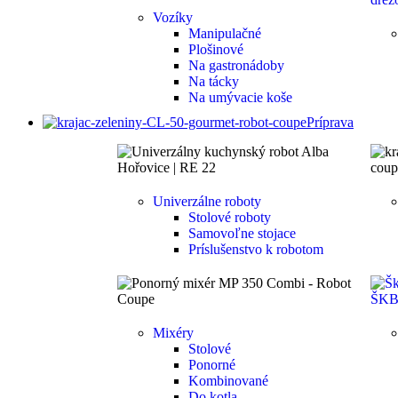
Vozíky
Manipulačné
Plošinové
Na gastronádoby
Na tácky
Na umývacie koše
Príprava
Univerzálne roboty
Stolové roboty
Samovoľne stojace
Príslušenstvo k robotom
Mixéry
Stolové
Ponorné
Kombinované
Do kotla