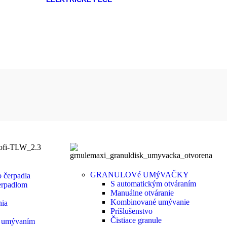
GRANULOVé UMýVAČKY
 čerpadla
S automatickým otváraním
erpadlom
Manuálne otváranie
Kombinované umývanie
nia
Príšlušenstvo
Čistiace granule
m umývaním