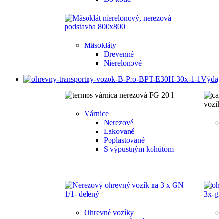
Mäsokláty
Drevenné
Nierelonové
Výdaj
Várnice
Nerezové
Lakované
Poplastované
S výpustným kohútom
Ohrevné vozíky