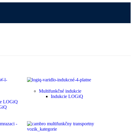
Multifunkčné indukcie
Indukcie LOGiQ
tle LOGiQ
OGiQ