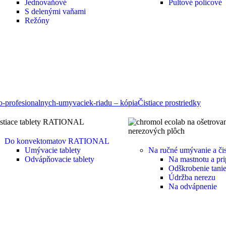
Jednovaňové
Pultové policové
S delenými vaňami
Režóny
Čistiace prostriedky
Do konvektomatov RATIONAL
Umývacie tablety
Na ručné umývanie a čis
Odvápňovacie tablety
Na mastnotu a pri
Odškrobenie tanie
Údržba nerezu
Na odvápnenie