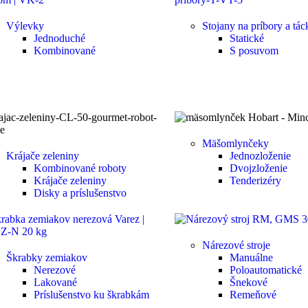
Výlevky
Stojany na príbory a tác
Jednoduché
Statické
Kombinované
S posuvom
Mäšomlynčeky
Krájače zeleniny
Jednozloženie
Kombinované roboty
Dvojzloženie
Krájače zeleniny
Tenderizéry
Disky a príslušenstvo
Nárezové stroje
Škrabky zemiakov
Manuálne
Nerezové
Poloautomatické
Lakované
Šnekové
Príslušenstvo ku škrabkám
Remeňové