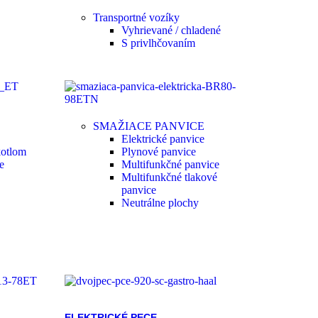
Transportné vozíky
Vyhrievané / chladené
S privlhčovaním
SMAŽIACE PANVICE
Elektrické panvice
kotlom
Plynové panvice
e
Multifunkčné panvice
Multifunkčné tlakové
panvice
Neutrálne plochy
ELEKTRICKÉ PECE