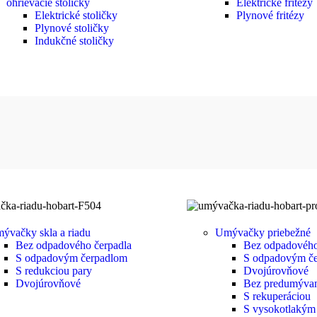
ohrievacie stoličky
Elektrické fritézy
Elektrické stoličky
Plynové fritézy
Plynové stoličky
Indukčné stoličky
ývačky skla a riadu
Umývačky priebežné
Bez odpadového čerpadla
Bez odpadového
S odpadovým čerpadlom
S odpadovým č
S redukciou pary
Dvojúrovňové
Dvojúrovňové
Bez predumýva
S rekuperáciou
S vysokotlaký