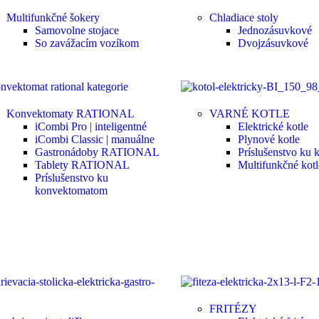
Multifunkčné šokery
Chladiace stoly
Samovolne stojace
Jednozásuvkové
So zavážacím vozíkom
Dvojzásuvkové
Konvektomaty RATIONAL
VARNÉ KOTLE
iCombi Pro | inteligentné
Elektrické kotle
iCombi Classic | manuálne
Plynové kotle
Gastronádoby RATIONAL
Príslušenstvo ku 
Tablety RATIONAL
Multifunkčné kotl
Príslušenstvo ku
konvektomatom
FRITÉZY